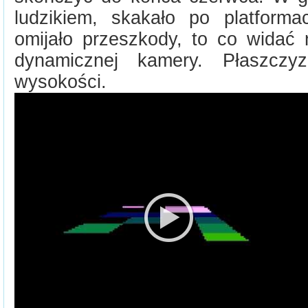
ludzikiem, skakało po platforma
omijało przeszkody, to co widać 
dynamicznej kamery. Płaszcz
wysokości.