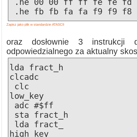
 .he 00 00 ff ff fe fe fd
 .he fb fb fa fa f9 f9 f8
oraz dosłownie 3 instrukcji
odpowiedzialnego za aktualny skos k
lda fract_h
clcadc  
 clc 
low_key
 adc #$ff
 sta fract_h
 lda fract_
high_key 