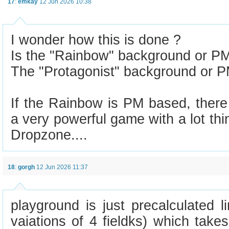
17
:
emkay
12 Jun 2026 10:38
I wonder how this is done ?
Is the "Rainbow" background or P
The "Protagonist" background or 
If the Rainbow is PM based, there 
a very powerful game with a lot thi
Dropzone....
18
:
gorgh
12 Jun 2026 11:37
playground is just precalculated l
vaiations of 4 fieldks) which tak