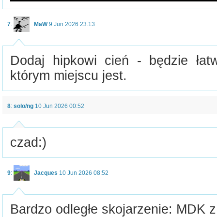
7
:
MaW
9 Jun 2026 23:13
Dodaj hipkowi cień - będzie łatw
którym miejscu jest.
8
:
solo/ng
10 Jun 2026 00:52
czad:)
9
:
Jacques
10 Jun 2026 08:52
Bardzo odległe skojarzenie: MDK z