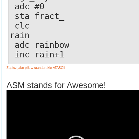
 adc #0
 sta fract_
 clc
rain 
 adc rainbow
 inc rain+1
ASM stands for Awesome!