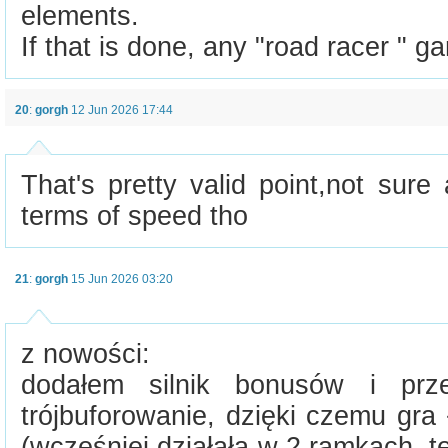
elements.
If that is done, any "road racer " ga
20
:
gorgh
12 Jun 2026 17:44
That's pretty valid point,not sure 
terms of speed tho
21
:
gorgh
15 Jun 2026 03:20
z nowości:
dodałem silnik bonusów i prze
trójbuforowanie, dzięki czemu gr
(wcześniej działała w 2 ramkach, te