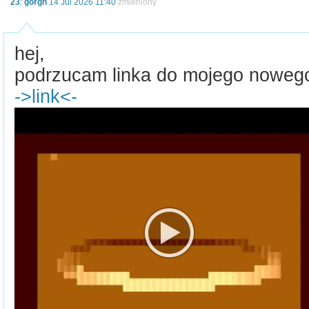
23
:
gorgh
14 Jul 2026 11:40
zmieniony
hej,
podrzucam linka do mojego nowego 
->link<-