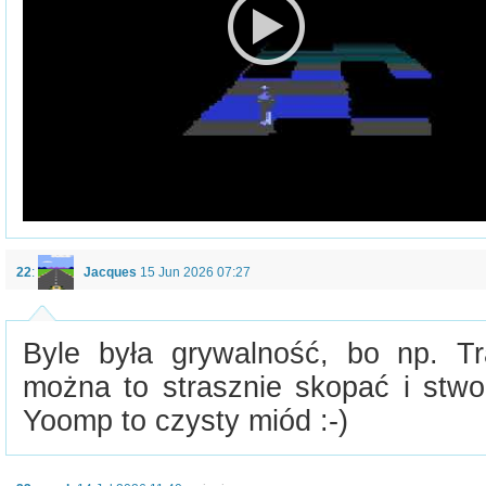
22
:
Jacques
15 Jun 2026 07:27
Byle była grywalność, bo np. Tra
można to strasznie skopać i stwor
Yoomp to czysty miód :-)