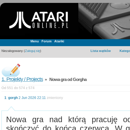
Menu
Forum
Atariki
Niezalogowany (
Zaloguj się
)
Lista wątków
Katego
1. Projekty / Projects
» Nowa gra od Gorgha
Od 551 do 574 z 574
1
:
gorgh
2 Jun 2026 22:11
zmieniony
Nowa gra nad którą pracuję od
skończyć do końca czerwca. W gr