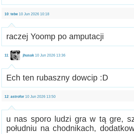
10
:
tebe
10 Jun 2026 10:18
raczej Yoomp po amputacji
11
:
jhusak
10 Jun 2026 13:36
Ech ten rubaszny dowcip :D
12
:
astrofor
10 Jun 2026 13:50
u nas sporo ludzi gra w tą gre, s
południu na chodnikach, dodatkow