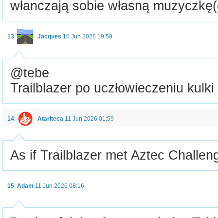
włanczają sobie własną muzyczkę(
13
:
Jacques
10 Jun 2026 19:59
@tebe
Trailblazer po uczłowieczeniu kulki 
14
:
Atariteca
11 Jun 2026 01:59
As if Trailblazer met Aztec Challen
15
:
Adam
11 Jun 2026 08:16