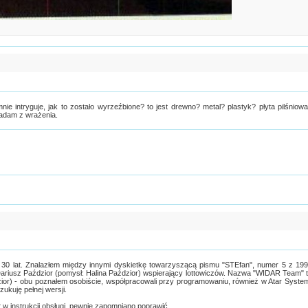
ie intryguje, jak to zostało wyrzeźbione? to jest drewno? metal? plastyk? płyta pilśniow
padam z wrażenia.
 30 lat. Znalazłem między innymi dyskietkę towarzyszącą pismu "STEfan", numer 5 z 19
 Dariusz Paździor (pomysł: Halina Paździor) wspierający lottowiczów. Nazwa "WIDAR Team" 
ior) - obu poznałem osobiście, współpracowali przy programowaniu, również w Atar Syste
ukuję pełnej wersji.
t w instrukcji obsługi, pewnie zapomniano poprawić.