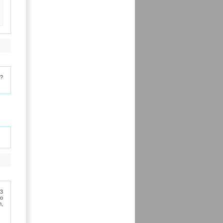
a?
93
to
m,