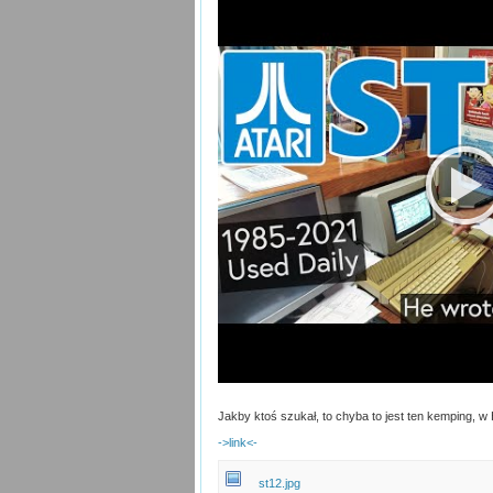
Jakby ktoś szukał, to chyba to jest ten kemping, w 
->link<-
st12.jpg