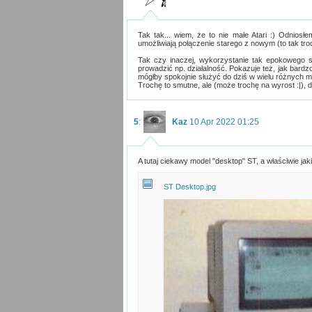
Tak tak... wiem, że to nie małe Atari :) Odnio
umożliwiają połączenie starego z nowym (to tak t
Tak czy inaczej, wykorzystanie tak epokowego s
prowadzić np. działalność. Pokazuje też, jak bard
mógłby spokojnie służyć do dziś w wielu różnych mi
Trochę to smutne, ale (może trochę na wyrost :|), 
5
:
Kaz
10 Apr 2022 01:25
A tutaj ciekawy model "desktop" ST, a właściwie jak
ST Desktop.jpg