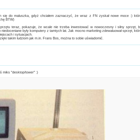
słem się do maluszka, gdyż chciałem zaznaczyć, że wraz z FN zyskał nowe moce :) któ
rochę BTW)
przętu teraz, pokazuje, że wcale nie trzeba inwestować w nowoczesny i silny sprzęt, 
zo niedoceniane były komputery z tamtych lat. Jak mocno marketing zdewaluował sprzęt, któ
ejscach i sytuacjach.
dzięki takim ludziom jak m.in. Frans Bos, można to sobie uświadomić.
iś miks "desktop/tower" :)