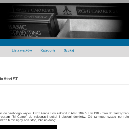
Lista wątków
Kategorie
Szukaj
 Atari ST
nia do osobnego wątku. Otóż Frans Bos zakupił to Atari 1040ST w 1985 roku do zarządzan
ogram "M_Camp" do rejestracji gości i obsługi domków. Od tamtego czasu co rok
przez 6 miesięcy non-stop, 24h na dobę: