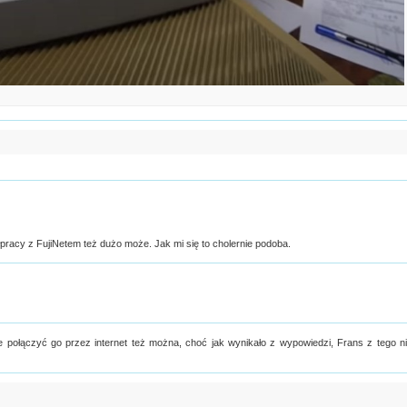
pracy z FujiNetem też dużo może. Jak mi się to cholernie podoba.
T. Ale połączyć go przez internet też można, choć jak wynikało z wypowiedzi, Frans z tego n