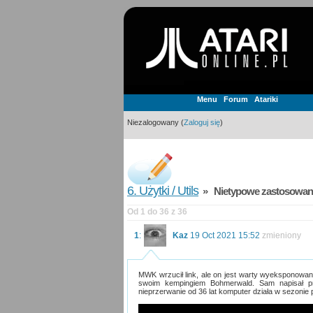
Menu
Forum
Atariki
Niezalogowany (
Zaloguj się
)
6. Użytki / Utils
» Nietypowe zastosowania
Od 1 do 36 z 36
1
:
Kaz
19 Oct 2021 15:52
zmieniony
MWK wrzucił link, ale on jest warty wyeksponowa
swoim kempingiem Bohmerwald. Sam napisał pr
nieprzerwanie od 36 lat komputer działa w sezonie 