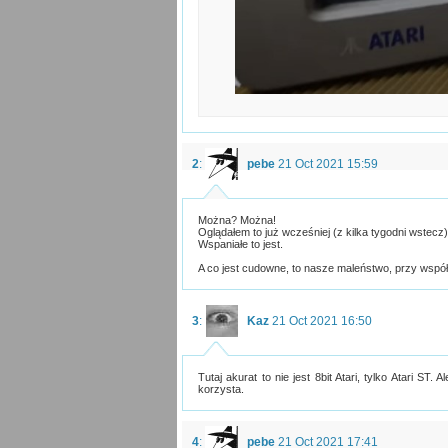
2
:
pebe
21 Oct 2021 15:59
Można? Można!
Oglądałem to już wcześniej (z kilka tygodni wstecz)
Wspaniałe to jest.
A co jest cudowne, to nasze maleństwo, przy współ
3
:
Kaz
21 Oct 2021 16:50
Tutaj akurat to nie jest 8bit Atari, tylko Atari S
korzysta.
4
:
pebe
21 Oct 2021 17:41