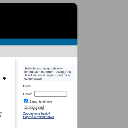
Jeśli chcesz wziąć udział w
dyskusjach na forum - zaloguj się.
Jeżeli nie masz loginu - poproś o
członkostwo.
Login
:
Hasło
:
Zapamiętaj mnie
ia
Zapomniane hasło?
u,
Poproś o członkostwo