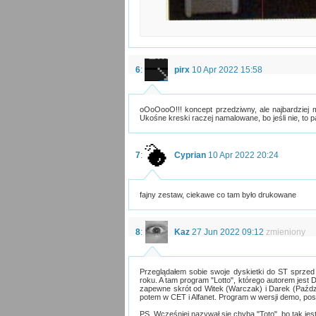
6
:
pirx
10 Apr 2022 15:58
oOoOooO!!! koncept przedziwny, ale najbardziej mn
Ukośne kreski raczej namalowane, bo jeśli nie, to 
7
:
Cyprian
10 Apr 2022 20:24
fajny zestaw, ciekawe co tam było drukowane
8
:
Kaz
27 Jun 2022 09:12
zmieniony
Przeglądałem sobie swoje dyskietki do ST sprzed
roku. A tam program "Lotto", którego autorem jest
zapewne skrót od Witek (Warczak) i Darek (Paźdz
potem w CET i Alfanet. Program w wersji demo, posz
PS. Wcześniej nazywał się chyba "Toto", bo tak jes