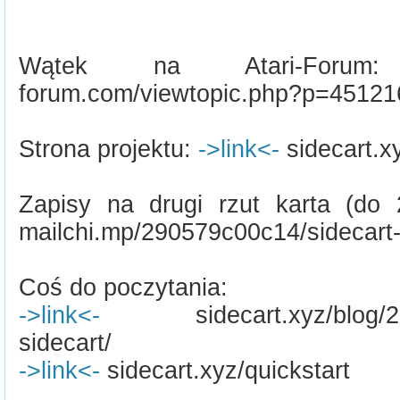
Wątek na Atari-For
forum.com/viewtopic.php?p=45121
Strona projektu:
->link<-
sidecart.x
Zapisy na drugi rzut karta (do
mailchi.mp/290579c00c14/sidecart-w
Coś do poczytania:
->link<-
sidecart.xyz/blog/202
sidecart/
->link<-
sidecart.xyz/quickstart