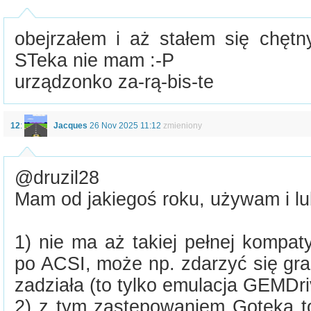
obejrzałem i aż stałem się chętn
STeka nie mam :-P
urządzonko za-rą-bis-te
12
:
Jacques
26 Nov 2025 11:12
zmieniony
@druzil28
Mam od jakiegoś roku, używam i lub
1) nie ma aż takiej pełnej kompaty
po ACSI, może np. zdarzyć się gra
zadziała (to tylko emulacja GEMDri
2) z tym zastępowaniem Goteka to