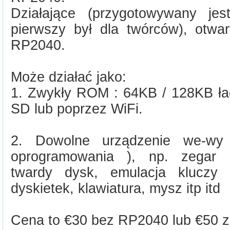
Działające (przygotowywany jes
pierwszy był dla twórców), otwar
RP2040.
Może działać jako:
1. Zwykły ROM : 64KB / 128KB ład
SD lub poprzez WiFi.
2. Dowolne urządzenie we-wy
oprogramowania ), np. zegar c
twardy dysk, emulacja kluczy 
dyskietek, klawiatura, mysz itp itd
Cena to €30 bez RP2040 lub €50 