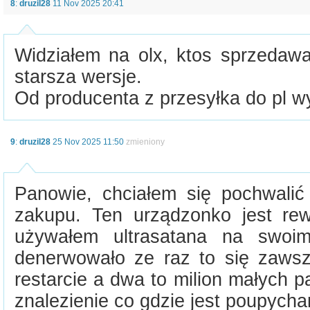
8
:
druzil28
11 Nov 2025 20:41
Widziałem na olx, ktos sprzedawa
starsza wersje.
Od producenta z przesyłka do pl w
9
:
druzil28
25 Nov 2025 11:50
zmieniony
Panowie, chciałem się pochwalić
zakupu. Ten urządzonko jest rew
używałem ultrasatana na swoim
denerwowało ze raz to się zaws
restarcie a dwa to milion małych p
znalezienie co gdzie jest poupycha