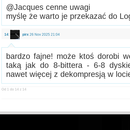
@Jacques cenne uwagi
myślę że warto je przekazać do Lo
14
:
pirx
26 Nov 2025 21:04
bardzo fajne! może ktoś dorobi we
taką jak do 8-bittera - 6-8 dysk
nawet więcej z dekompresją w loci
Od 1 do 14 z 14