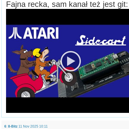
Fajna recka, sam kanał też jest git:
6
:
8-Bitz
11 Nov 2025 10:11