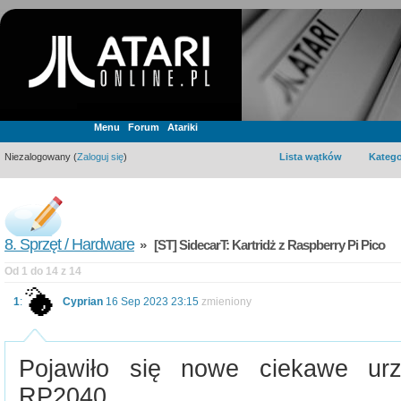
Menu
Forum
Atariki
Niezalogowany (
Zaloguj się
)
Lista wątków
Katego
8. Sprzęt / Hardware
» [ST] SidecarT: Kartridż z Raspberry Pi Pico
Od 1 do 14 z 14
1
:
Cyprian
16 Sep 2023 23:15
zmieniony
Pojawiło się nowe ciekawe urz
RP2040.