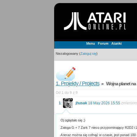
Menu
Forum
Atariki
Niezalogowany (
Zaloguj się
)
1. Projekty / Projects
» Wojna planet na
Od 1 do 9 z 9
1
:
jhusak
18 May 2026 15:55
zmienion
Oj oglądało się :)
Załoga G + 7 Zark 7 nieco przypominający R2D2 i Z
A teraz można się cofnąć w czasie, jest ponad 100