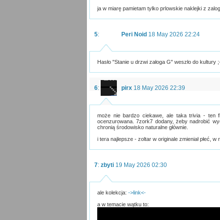
ja w miarę pamietam tylko prlowskie naklejki z zalo
5
:
Peri Noid
18 May 2026 22:24
Hasło "Stanie u drzwi załoga G" weszło do kultury 
6
:
pirx
18 May 2026 22:39
może nie bardzo ciekawe, ale taka trivia - ten
ocenzurowana. 7zork7 dodany, żeby nadrobić wycięt
chronią środowisko naturalne głównie.
i tera najlepsze - zoltar w originale zmieniał płeć, 
7
:
zbyti
19 May 2026 02:30
ale kolekcja:
->link<-
a w temacie wątku to: