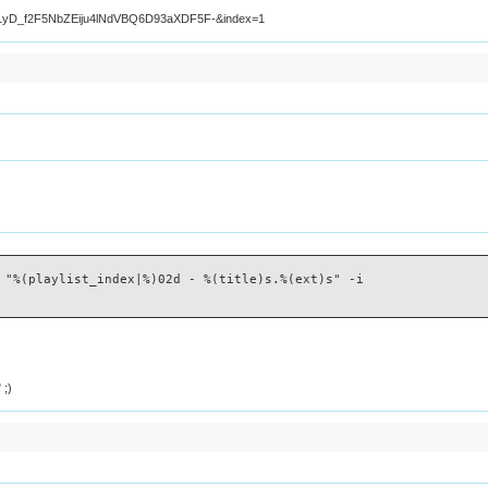
LyD_f2F5NbZEiju4lNdVBQ6D93aXDF5F-&index=1
 "%(playlist_index|%)02d - %(title)s.%(ext)s" -i 
 ;)