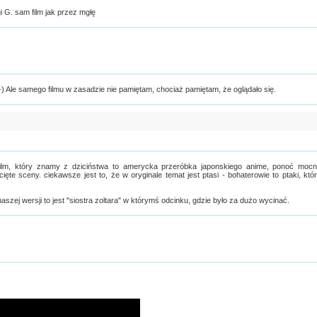
gi G. sam film jak przez mgłę
;-) Ale samego filmu w zasadzie nie pamiętam, chociaż pamiętam, że oglądało się.
 film, który znamy z dziciństwa to amerycka przeróbka japonskiego anime, ponoć moc
e sceny. ciekawsze jest to, że w oryginale temat jest ptasi - bohaterowie to ptaki, któ
w naszej wersji to jest "siostra zoltara" w którymś odcinku, gdzie było za dużo wycinać.