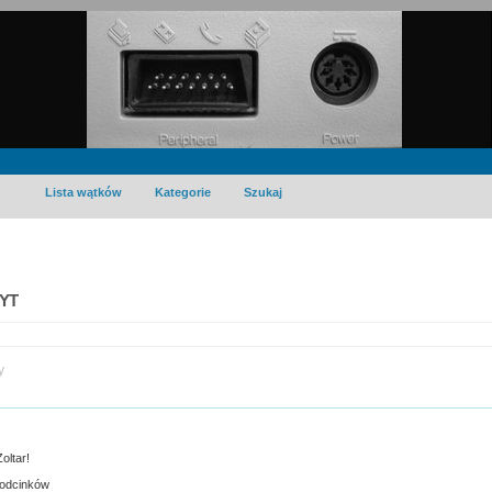
Lista wątków
Kategorie
Szukaj
 YT
y
oltar!
 odcinków