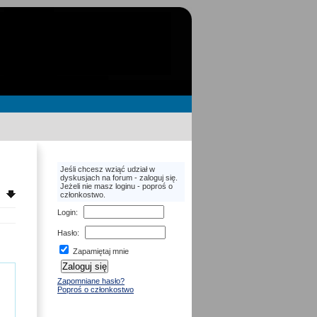
Jeśli chcesz wziąć udział w
dyskusjach na forum - zaloguj się.
Jeżeli nie masz loginu - poproś o
członkostwo.
Login
:
Hasło
:
Zapamiętaj mnie
Zapomniane hasło?
Poproś o członkostwo