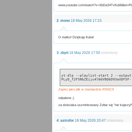
www.youtube.com/watch?v=XbDa34TvKuM&list=P
2
:
mono
18 May 2026 17:23
O matko! Dziękuję Kuba!
3
:
zbyti
18 May 2026 17:50
zmieniony
yt-dlp --playlist-start 2 --output
PLyD_f2F5NbZEiju4lNdVBQ6D93aXDF5F-
odpalone ;)
za dzieciaka uszminkowany Zoltar się "nie kojarzył"
4
:
astrofor
18 May 2026 20:47
zmieniony