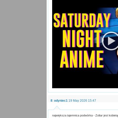
8
:
odyniec1
19 May 2026 15:47
największa tajemnica podwórka - Zoltar jest kobietą