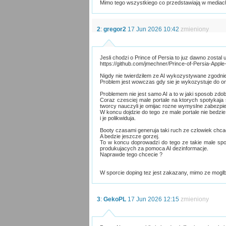
Mimo tego wszystkiego co przedstawiają w mediach 
2
:
gregor2
17 Jun 2026 10:42
zmieniony
Jesli chodzi o Prince of Persia to juz dawno zostal
https://github.com/jmechner/Prince-of-Persia-Apple-
Nigdy nie twierdzilem ze AI wykozystywane zgodni
Problem jest wowczas gdy sie je wykozystuje do om
Problemem nie jest samo AI a to w jaki sposob zdob
Coraz czesciej male portale na ktorych spotykaja
tworcy nauczyli je omijac rozne wymyslne zabezpi
W koncu dojdzie do tego ze male portale nie bedzie
i je polikwiduja.
Booty czasami generuja taki ruch ze czlowiek chca
A bedzie jeszcze gorzej.
To w koncu doprowadzi do tego ze takie male spol
produkujacych za pomoca AI dezinformacje.
Naprawde tego chcecie ?
W sporcie doping tez jest zakazany, mimo ze mogl
3
:
GekoPL
17 Jun 2026 12:15
zmieniony