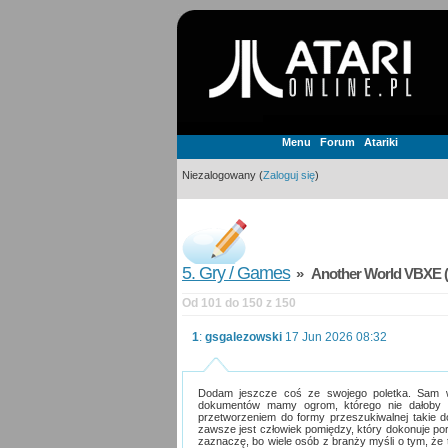
Menu
Forum
Atariki
Niezalogowany (
Zaloguj się
)
5. Gry / Games
» Another World VBXE (
Od 101 do 150 z 150
1
:
gsgalezowski
17 Jun 2026 08:32
Dodam jeszcze coś ze swojego poletka. Sam wy
dokumentów mamy ogrom, którego nie dałoby 
przetworzeniem do formy przeszukiwalnej taki
zawsze jest człowiek pomiędzy, który dokonuje por
zaznaczę, bo wiele osób z branży myśli o tym, że to