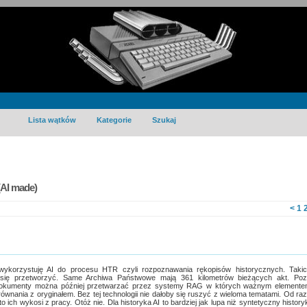
Lista wątków
Kategorie
Szukaj
AI made)
<
1
korzystuję AI do procesu HTR czyli rozpoznawania rękopisów historycznych. Taki
się przetworzyć. Same Archiwa Państwowe mają 361 kilometrów bieżących akt. Po
e dokumenty można później przetwarzać przez systemy RAG w których ważnym element
ównania z oryginałem. Bez tej technologii nie dałoby się ruszyć z wieloma tematami. Od ra
 ich wykosi z pracy. Otóż nie. Dla historyka AI to bardziej jak lupa niż syntetyczny history