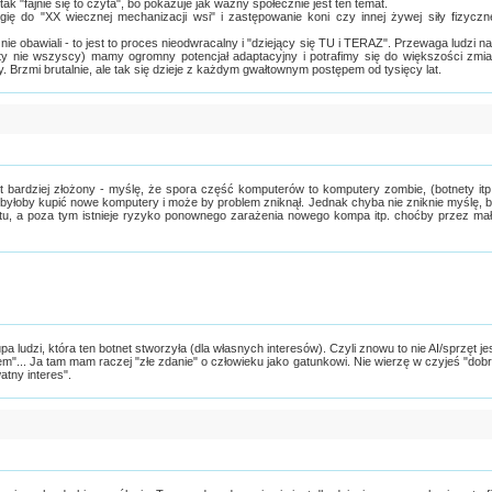
i tak "fajnie się to czyta", bo pokazuje jak ważny społecznie jest ten temat.
ię do "XX wiecznej mechanizacji wsi" i zastępowanie koni czy innej żywej siły fizyczn
 nie obawiali - to jest to proces nieodwracalny i "dziejący się TU i TERAZ". Przewaga ludzi n
ety nie wszyscy) mamy ogromny potencjał adaptacyjny i potrafimy się do większości zmi
y. Brzmi brutalnie, ale tak się dzieje z każdym gwałtownym postępem od tysięcy lat.
t bardziej złożony - myślę, że spora część komputerów to komputery zombie, (botnety itp
yłoby kupić nowe komputery i może by problem zniknął. Jednak chyba nie zniknie myślę, 
tu, a poza tym istnieje ryzyko ponownego zarażenia nowego kompa itp. choćby przez ma
a ludzi, która ten botnet stworzyła (dla własnych interesów). Czyli znowu to nie AI/sprzęt je
m"... Ja tam mam raczej "złe zdanie" o człowieku jako gatunkowi. Nie wierzę w czyjeś "dob
atny interes".