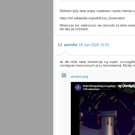
Efektem byly dwie wojny swiatowe i wybici niemal 
https://en.wikipedia.org/wiki/Lost_Generation
Wowczas tez wiekszosc sie cieszyla ze idzie nowe 
nie aby jej szkodzic.
13
:
astrofor
18 Jun 2026 15:52
ak dla mnie takie konwersje są super, szczegól
rozwiązań stworzonych przy tej konwersji. Myślę n
another.png