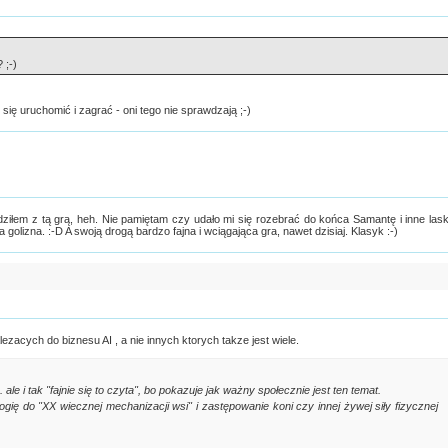
 ;-)
ię uruchomić i zagrać - oni tego nie sprawdzają ;-)
dziłem z tą grą, heh. Nie pamiętam czy udało mi się rozebrać do końca Samantę i inne lask
a golizna. :-D A swoją drogą bardzo fajna i wciągająca gra, nawet dzisiaj. Klasyk :-)
zacych do biznesu AI , a nie innych ktorych takze jest wiele.
. ale i tak "fajnie się to czyta", bo pokazuje jak ważny społecznie jest ten temat.
gię do "XX wiecznej mechanizacji wsi" i zastępowanie koni czy innej żywej siły fizycznej