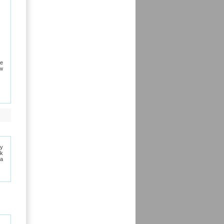
ze
 w
zy
ak
da