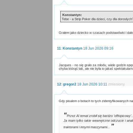
Konstantyn:
Tebe - a Strip Poker dla dzieci, czy dla dorosłych?
Grałem jako dziecko w czasach podstawówki i dało s
11
:
Konstantyn
18 Jun 2026 09:16
Jacques - no się grało za młodu, wiele godzin spę
chyba którąś tak, ale nie była to jakaś spektakularn
12
:
gregor2
18 Jun 2026 10:11
zmieniony
Gdy pisalem o botach to tych zidentyfikowanych nale
Przez AI temat zrobił się bardzo 'offtopicowy'..
Ja mam tylko takie wewnętrzne odczucie i analo
traktorami i innymi maszynami...