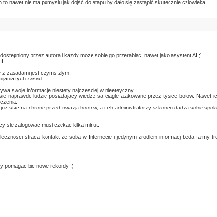
to nawet nie ma pomysłu jak dojść do etapu by dało się zastąpić skutecznie człowieka.
 udostepniony przez autora i kazdy moze sobie go przerabiac, nawet jako asystent AI ;)
II
e z zasadami jest czyms zlym.
ijania tych zasad.
ywa swoje informacje niestety najczesciej w nieeteyczny.
 sie naprawde ludzie posiadajacy wiedze sa ciagle atakowane przez tysice botow. Nawet i
eczenia.
 juz stac na obrone przed inwazja bootow, a i ich administratorzy w koncu dadza sobie spok
cy sie zalogowac musi czekac kilka minut.
ecznosci straca kontakt ze soba w Internecie i jedynym zrodlem informacj beda farmy tro
by pomagac bic nowe rekordy ;)