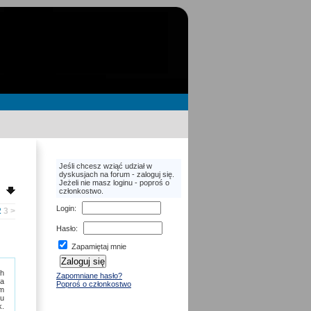
Jeśli chcesz wziąć udział w
dyskusjach na forum - zaloguj się.
Jeżeli nie masz loginu - poproś o
członkostwo.
Login
:
2
3
>
Hasło
:
Zapamiętaj mnie
ch
Zapomniane hasło?
za
Poproś o członkostwo
em
zu
k.