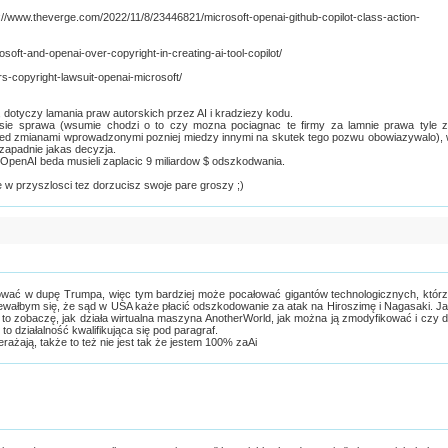
//www.theverge.com/2022/11/8/23446821/microsoft-openai-github-copilot-class-action-
soft-and-openai-over-copyright-in-creating-ai-tool-copilot/
rs-copyright-lawsuit-openai-microsoft/
 dotyczy lamania praw autorskich przez AI i kradziezy kodu.
ie sprawa (wsumie chodzi o to czy mozna pociagnac te firmy za lamnie prawa tyle 
ed zmianami wprowadzonymi pozniej miedzy innymi na skutek tego pozwu obowiazywalo),
zapadnie jakas decyzja.
d OpenAI beda musieli zaplacic 9 miliardow $ odszkodwania.
 w przyszlosci tez dorzucisz swoje pare groszy ;)
ać w dupę Trumpa, więc tym bardziej może pocałować gigantów technologicznych, któr
ewałbym się, że sąd w USA każe płacić odszkodowanie za atak na Hiroszimę i Nagasaki. J
, to zobaczę, jak działa wirtualna maszyna AnotherWorld, jak można ją zmodyfikować i czy 
to działalność kwalifikująca się pod paragraf.
erażają, także to też nie jest tak że jestem 100% zaAi