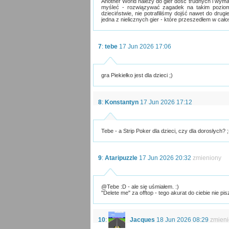
Another World należy do gier dosć trudnych i wymag
myśleć - rozwiązywać zagadek na takim poziom
dzieciństwie, nie potrafiliśmy dojść nawet do drugi
jedna z nielicznych gier - które przeszedłem w cało
7
:
tebe
17 Jun 2026 17:06
gra Piekiełko jest dla dzieci ;)
8
:
Konstantyn
17 Jun 2026 17:12
Tebe - a Strip Poker dla dzieci, czy dla dorosłych? ;
9
:
Ataripuzzle
17 Jun 2026 20:32
zmieniony
@Tebe :D - ale się uśmiałem. :)
"Delete me" za offtop - tego akurat do ciebie nie pis
10
:
Jacques
18 Jun 2026 08:29
zmien