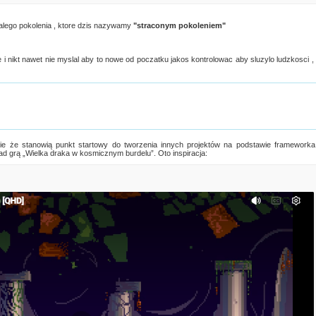
calego pokolenia , ktore dzis nazywamy
"straconym pokoleniem"
i nikt nawet nie myslal aby to nowe od poczatku jakos kontrolowac aby sluzylo ludzkosci ,
nie że stanowią punkt startowy do tworzenia innych projektów na podstawie frameworka
ad grą „Wielka draka w kosmicznym burdelu”. Oto inspiracja: