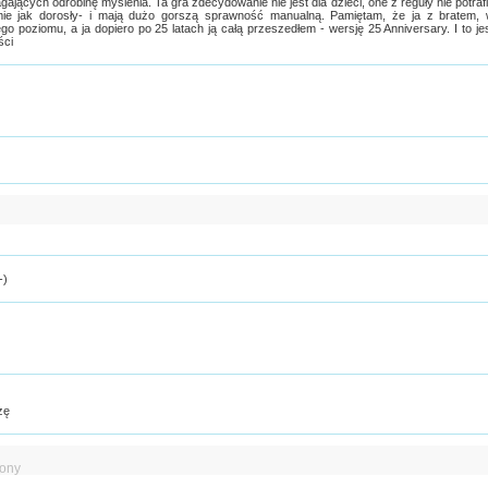
ających odrobinę myślenia. Ta gra zdecydowanie nie jest dla dzieci, one z reguły nie potraf
ie jak dorosły- i mają dużo gorszą sprawność manualną. Pamiętam, że ja z bratem,
ego poziomu, a ja dopiero po 25 latach ją całą przeszedłem - wersję 25 Anniversary. I to je
ści
-)
zę
iony