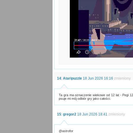
14
:
Ataripuzzle
18 Jun 2026 16:16
zmieniony
Ta gra ma oznaczenie wiekowe od 12 lat - Pegi 12
psuje mi mój odbiór gry jako całości.
15
:
gregor2
18 Jun 2026 18:41
zmieniony
@astrofor