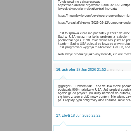
To cie powinno zainteresowac:
https://web.archive.org/web/20230403202512/https:
lawsuit-ai-copyright-violation-training-data
https://moginlawllp.com/developers-sue-github-micro
https://creati.ai/ai-news/2026-02-12/computer-code
Jest to sprawa ktora ma poczatek jeszcze w 2022 ,
Sad w USA wciaz ma jakis problem z zajeciem s
pochodzacego z 1998- takie wowczas jeszcze prz
kazdym Sad w USA obiecal ze jeszcze w tym roku 
Jesli programisci wygraja to Microsoft, GitHub, an
Rob swoje produkcje jako asystent AI, kto wie moze
16
:
astrofor
18 Jun 2026 21:52
zmieniony
@gregor2 : Powiem tak – sąd w USA może pocałow
posiadają 90% majątku w USA. Już prędzej spodzi
będzie git do projektu (tu duży uśmiech do autora)
się łatwo z tego zrobić nowy content. Nie wiem, czy 
ps. Projekty typu antigravity albo cosmos, mnie prz
17
:
zbyti
18 Jun 2026 22:22