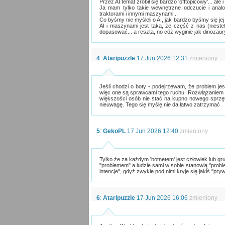
Przez AI temat zrobił się bardzo 'offtopicowy'... ale 
Ja mam tylko takie wewnętrzne odczucie i analog
traktorami i innymi maszynami...
Co byśmy nie myśleli o AI, jak bardzo byśmy się jej
AI i maszynami jest taka, że część z nas (niest
dopasować... a reszta, no cóż wyginie jak dinozaur
4
:
Ataripuzzle
17 Jun 2026 12:31
zmieniony
Jeśli chodzi o boty - podejrzewam, że problem jes
więc one są sprawcami tego ruchu. Rozwiązaniem b
większości osób nie stać na kupno nowego sprzę
nieuwagę. Tego się myślę nie da łatwo zatrzymać
5
:
GekoPL
17 Jun 2026 12:40
zmieniony
Tylko że za każdym 'botnetem' jest człowiek lub grup
"problemem" a ludzie sami w sobie stanowią "proble
intencje", gdyż zwykle pod nimi kryje się jakiś "pryw
6
:
Ataripuzzle
17 Jun 2026 16:06
zmieniony