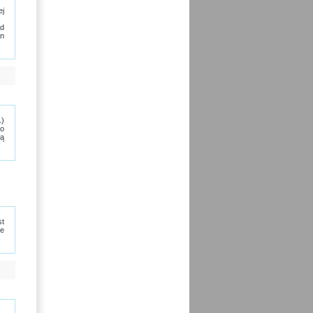
ej
ad
an
.)
bo
łą
st
re