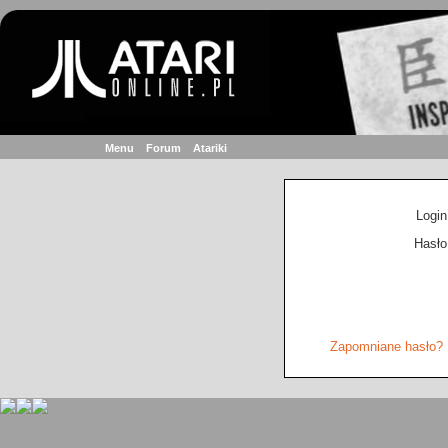
Menu
Forum
Atariki
Login
Hasło
Zapomniane hasło?