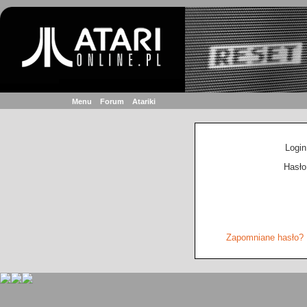
Menu
Forum
Atariki
Login
Hasło
Zapomniane hasło?