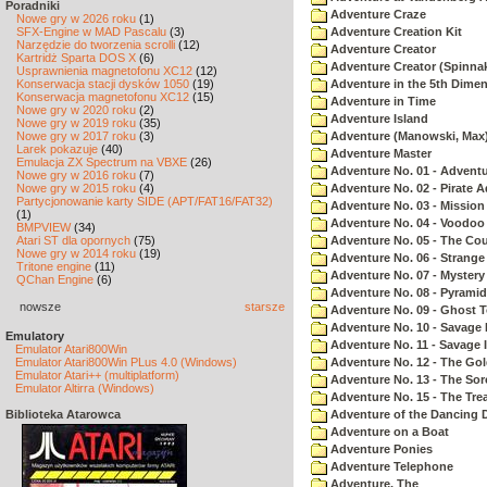
Poradniki
Adventure Craze
Nowe gry w 2026 roku
(1)
SFX-Engine w MAD Pascalu
(3)
Adventure Creation Kit
Narzędzie do tworzenia scrolli
(12)
Adventure Creator
Kartridż Sparta DOS X
(6)
Adventure Creator (Spinnak
Usprawnienia magnetofonu XC12
(12)
Konserwacja stacji dysków 1050
(19)
Adventure in the 5th Dime
Konserwacja magnetofonu XC12
(15)
Adventure in Time
Nowe gry w 2020 roku
(2)
Adventure Island
Nowe gry w 2019 roku
(35)
Nowe gry w 2017 roku
(3)
Adventure (Manowski, Max
Larek pokazuje
(40)
Adventure Master
Emulacja ZX Spectrum na VBXE
(26)
Adventure No. 01 - Advent
Nowe gry w 2016 roku
(7)
Nowe gry w 2015 roku
(4)
Adventure No. 02 - Pirate 
Partycjonowanie karty SIDE (APT/FAT16/FAT32)
Adventure No. 03 - Mission
(1)
Adventure No. 04 - Voodoo
BMPVIEW
(34)
Atari ST dla opornych
(75)
Adventure No. 05 - The Co
Nowe gry w 2014 roku
(19)
Adventure No. 06 - Strang
Tritone engine
(11)
Adventure No. 07 - Myster
QChan Engine
(6)
Adventure No. 08 - Pyrami
nowsze
starsze
Adventure No. 09 - Ghost 
Adventure No. 10 - Savage Is
Emulatory
Adventure No. 11 - Savage Is
Emulator Atari800Win
Emulator Atari800Win PLus 4.0 (Windows)
Adventure No. 12 - The Go
Emulator Atari++ (multiplatform)
Adventure No. 13 - The Sor
Emulator Altirra (Windows)
Adventure No. 15 - The Tr
Biblioteka Atarowca
Adventure of the Dancing 
Adventure on a Boat
Adventure Ponies
Adventure Telephone
Adventure, The