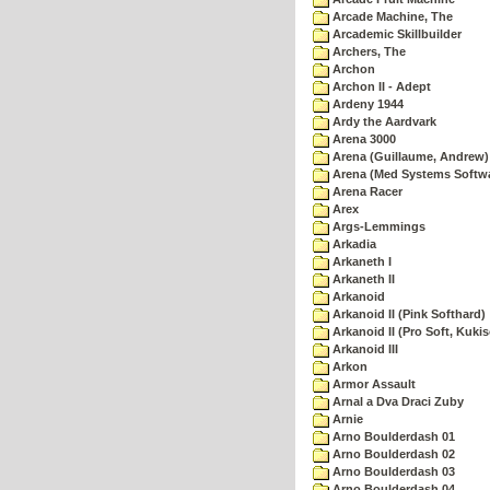
Arcade Machine, The
Arcademic Skillbuilder
Archers, The
Archon
Archon II - Adept
Ardeny 1944
Ardy the Aardvark
Arena 3000
Arena (Guillaume, Andrew)
Arena (Med Systems Softw
Arena Racer
Arex
Args-Lemmings
Arkadia
Arkaneth I
Arkaneth II
Arkanoid
Arkanoid II (Pink Softhard)
Arkanoid II (Pro Soft, Kukis
Arkanoid III
Arkon
Armor Assault
Arnal a Dva Draci Zuby
Arnie
Arno Boulderdash 01
Arno Boulderdash 02
Arno Boulderdash 03
Arno Boulderdash 04