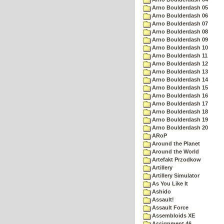
Arno Boulderdash 05
Arno Boulderdash 06
Arno Boulderdash 07
Arno Boulderdash 08
Arno Boulderdash 09
Arno Boulderdash 10
Arno Boulderdash 11
Arno Boulderdash 12
Arno Boulderdash 13
Arno Boulderdash 14
Arno Boulderdash 15
Arno Boulderdash 16
Arno Boulderdash 17
Arno Boulderdash 18
Arno Boulderdash 19
Arno Boulderdash 20
ARoP
Around the Planet
Around the World
Artefakt Przodkow
Artillery
Artillery Simulator
As You Like It
Ashido
Assault!
Assault Force
Assembloids XE
Assignment 46