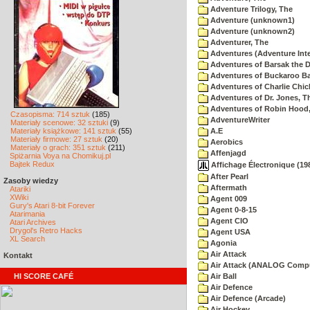
Adventure Trilogy, The
Adventure (unknown1)
Adventure (unknown2)
Adventurer, The
Adventures (Adventure Inte
Adventures of Barsak the D
Adventures of Buckaroo Ba
Adventures of Charlie Chic
Adventures of Dr. Jones, T
Adventures of Robin Hood
Czasopisma: 714 sztuk
(185)
AdventureWriter
Materiały scenowe: 32 sztuki
(9)
Materiały książkowe: 141 sztuk
(55)
A.E
Materiały firmowe: 27 sztuk
(20)
Aerobics
Materiały o grach: 351 sztuk
(211)
Affenjagd
Spiżarnia Voya na Chomikuj.pl
Bajtek Redux
Affichage Électronique (198
After Pearl
Zasoby wiedzy
Aftermath
Atariki
XWiki
Agent 009
Gury's Atari 8-bit Forever
Agent 0-8-15
Atarimania
Agent CIO
Atari Archives
Drygol's Retro Hacks
Agent USA
XL Search
Agonia
Air Attack
Kontakt
Air Attack (ANALOG Comp
HI SCORE CAFÉ
Air Ball
Air Defence
Air Defence (Arcade)
Air Hockey