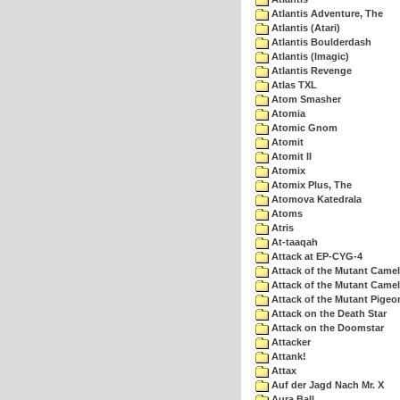
Atlantis Adventure, The
Atlantis (Atari)
Atlantis Boulderdash
Atlantis (Imagic)
Atlantis Revenge
Atlas TXL
Atom Smasher
Atomia
Atomic Gnom
Atomit
Atomit II
Atomix
Atomix Plus, The
Atomova Katedrala
Atoms
Atris
At-taaqah
Attack at EP-CYG-4
Attack of the Mutant Came
Attack of the Mutant Camel
Attack of the Mutant Pigeo
Attack on the Death Star
Attack on the Doomstar
Attacker
Attank!
Attax
Auf der Jagd Nach Mr. X
Aura Ball