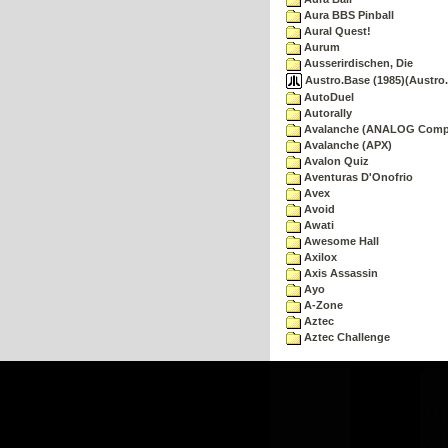
Aura BBS Pinball
Aural Quest!
Aurum
Ausserirdischen, Die
Austro.Base (1985)(Austro.
AutoDuel
Autorally
Avalanche (ANALOG Comp
Avalanche (APX)
Avalon Quiz
Aventuras D'Onofrio
Avex
Avoid
Awati
Awesome Hall
Axilox
Axis Assassin
Ayo
A-Zone
Aztec
Aztec Challenge