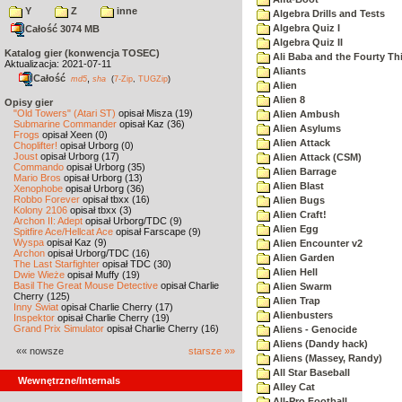
Y
Z
inne
Algebra Drills and Tests
Algebra Quiz I
Całość 3074 MB
Algebra Quiz II
Katalog gier (konwencja TOSEC)
Ali Baba and the Fourty Th
Aktualizacja: 2021-07-11
Aliants
Całość
,
md5
sha
(
7-Zip
,
TUGZip
)
Alien
Alien 8
Opisy gier
"Old Towers" (Atari ST)
opisał Misza (19)
Alien Ambush
Submarine Commander
opisał Kaz (36)
Alien Asylums
Frogs
opisał Xeen (0)
Alien Attack
Choplifter!
opisał Urborg (0)
Joust
opisał Urborg (17)
Alien Attack (CSM)
Commando
opisał Urborg (35)
Alien Barrage
Mario Bros
opisał Urborg (13)
Alien Blast
Xenophobe
opisał Urborg (36)
Robbo Forever
opisał tbxx (16)
Alien Bugs
Kolony 2106
opisał tbxx (3)
Alien Craft!
Archon II: Adept
opisał Urborg/TDC (9)
Alien Egg
Spitfire Ace/Hellcat Ace
opisał Farscape (9)
Wyspa
opisał Kaz (9)
Alien Encounter v2
Archon
opisał Urborg/TDC (16)
Alien Garden
The Last Starfighter
opisał TDC (30)
Alien Hell
Dwie Wieże
opisał Muffy (19)
Basil The Great Mouse Detective
opisał Charlie
Alien Swarm
Cherry (125)
Alien Trap
Inny Świat
opisał Charlie Cherry (17)
Alienbusters
Inspektor
opisał Charlie Cherry (19)
Grand Prix Simulator
opisał Charlie Cherry (16)
Aliens - Genocide
Aliens (Dandy hack)
«« nowsze
starsze »»
Aliens (Massey, Randy)
All Star Baseball
Wewnętrzne/Internals
Alley Cat
All-Pro Football