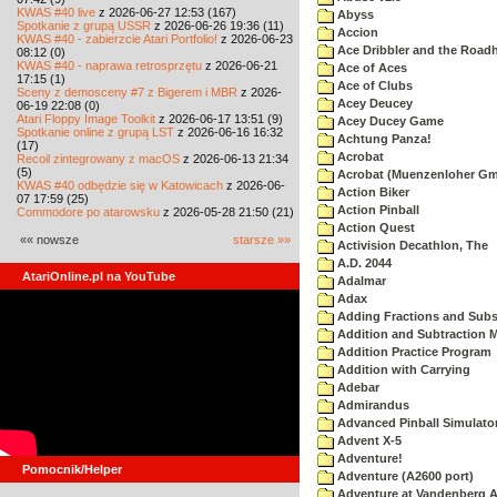
KWAS #40 live
z 2026-06-27 12:53 (167)
Abyss
Spotkanie z grupą USSR
z 2026-06-26 19:36 (11)
Accion
KWAS #40 - zabierzcie Atari Portfolio!
z 2026-06-23
Ace Dribbler and the Road
08:12 (0)
KWAS #40 - naprawa retrosprzętu
z 2026-06-21
Ace of Aces
17:15 (1)
Ace of Clubs
Sceny z demosceny #7 z Bigerem i MBR
z 2026-
Acey Deucey
06-19 22:08 (0)
Atari Floppy Image Toolkit
z 2026-06-17 13:51 (9)
Acey Ducey Game
Spotkanie online z grupą LST
z 2026-06-16 16:32
Achtung Panza!
(17)
Acrobat
Recoil zintegrowany z macOS
z 2026-06-13 21:34
(5)
Acrobat (Muenzenloher G
KWAS #40 odbędzie się w Katowicach
z 2026-06-
Action Biker
07 17:59 (25)
Action Pinball
Commodore po atarowsku
z 2026-05-28 21:50 (21)
Action Quest
«« nowsze
starsze »»
Activision Decathlon, The
A.D. 2044
AtariOnline.pl na YouTube
Adalmar
Adax
Adding Fractions and Subst
Addition and Subtraction 
Addition Practice Program
Addition with Carrying
Adebar
Admirandus
Advanced Pinball Simulato
Advent X-5
Adventure!
Pomocnik/Helper
Adventure (A2600 port)
Adventure at Vandenberg A