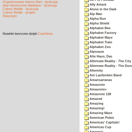
Organizowanie imprez Atari - dyskusja
Ally Attack
Atari demoscene database - dyskusja
Colony Mobile - dyskusja
Alone in the Dark
Colony Mobile - projekt
Alp Man
Statystyki
Alpha Run
Alpha Shield
Alphabet Bee
Alphabet Factory
Nowinki
tworzone dzięki
CuteNews
Alphabet Maze
Alphabet Train
Alphabet Zoo
Alptraum
Alte Haus, Das
Alternate Reality - The City
Alternate Reality - The Du
Alternity
Am Laufenden Band
Amansarranas
Amaurote
Amaurote+
Amaurote 128
Amazed
Amazing
Amazing!
Amazing Maze
American Poker
Americas' Capitals!
Americas Cup
Amnesia