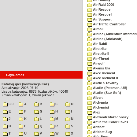
Air Raid 2000
Air Rescue
Air Rescue I
Air Support
Air Traffic Controller
Airball
Airline (Adventure Internati
Airline (Ariolasoft)
Air-Raid!
Airstrike
Airstrike II
Air-Threat
Airwolf
Akanis Ula
Akce Klement
Gry/Games
Akce Klement II
Akcie a Tovarny
Katalog gier (konwencja Kaz)
Aktualizacja: 2026-07-19
Aladin (Petersen, Ulf)
Liczba katalogów: 8878, liczba plików: 40040
Aladin (Star-Soft)
Zmian katalogów: 1, zmian plików: 1
Albert
Alchemia
0-9
A
B
C
D
Alchemist
E
F
G
H
I
Alex
Alexandr Makedonsky
J
K
L
M
N
Alf in the Color Caves
O
P
Q
R
S
Alfabet
Alfabet Zug
T
U
V
W
X
Alfa-Boot