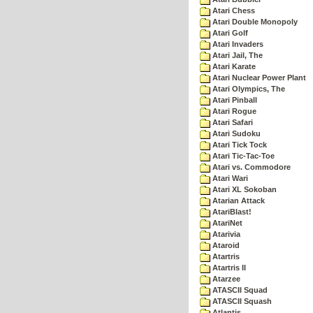
Atari Chess
Atari Double Monopoly
Atari Golf
Atari Invaders
Atari Jail, The
Atari Karate
Atari Nuclear Power Plant
Atari Olympics, The
Atari Pinball
Atari Rogue
Atari Safari
Atari Sudoku
Atari Tick Tock
Atari Tic-Tac-Toe
Atari vs. Commodore
Atari Wari
Atari XL Sokoban
Atarian Attack
AtariBlast!
AtariNet
Atarivia
Ataroid
Atartris
Atartris II
Atarzee
ATASCII Squad
ATASCII Squash
Atlantis