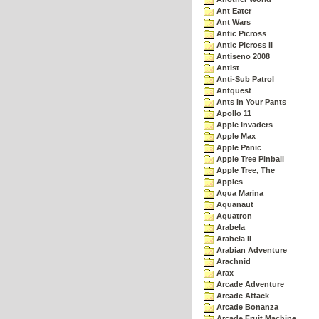
Ant Eater
Ant Wars
Antic Picross
Antic Picross II
Antiseno 2008
Antist
Anti-Sub Patrol
Antquest
Ants in Your Pants
Apollo 11
Apple Invaders
Apple Max
Apple Panic
Apple Tree Pinball
Apple Tree, The
Apples
Aqua Marina
Aquanaut
Aquatron
Arabela
Arabela II
Arabian Adventure
Arachnid
Arax
Arcade Adventure
Arcade Attack
Arcade Bonanza
Arcade Fruit Machine