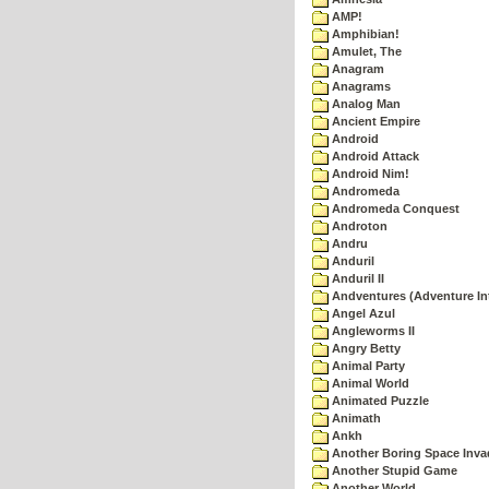
AMP!
Amphibian!
Amulet, The
Anagram
Anagrams
Analog Man
Ancient Empire
Android
Android Attack
Android Nim!
Andromeda
Andromeda Conquest
Androton
Andru
Anduril
Anduril II
Andventures (Adventure Int
Angel Azul
Angleworms II
Angry Betty
Animal Party
Animal World
Animated Puzzle
Animath
Ankh
Another Boring Space Inv
Another Stupid Game
Another World