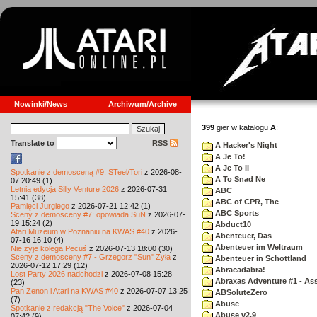
Nowinki/News
Archiwum/Archive
399
gier w katalogu
A
:
Translate to
RSS
A Hacker's Night
A Je To!
A Je To II
Spotkanie z demosceną #9: STeel/Tori
z 2026-08-
A To Snad Ne
07 20:49 (1)
Letnia edycja Silly Venture 2026
z 2026-07-31
ABC
15:41 (38)
ABC of CPR, The
Pamięci Jurgiego
z 2026-07-21 12:42 (1)
ABC Sports
Sceny z demosceny #7: opowiada SuN
z 2026-07-
19 15:24 (2)
Abduct10
Atari Muzeum w Poznaniu na KWAS #40
z 2026-
Abenteuer, Das
07-16 16:10 (4)
Abenteuer im Weltraum
Nie żyje kolega Pecuś
z 2026-07-13 18:00 (30)
Sceny z demosceny #7 - Grzegorz "Sun" Żyła
z
Abenteuer in Schottland
2026-07-12 17:29 (12)
Abracadabra!
Lost Party 2026 nadchodzi
z 2026-07-08 15:28
Abraxas Adventure #1 - Assa
(23)
Pan Zenon i Atari na KWAS #40
z 2026-07-07 13:25
ABSoluteZero
(7)
Abuse
Spotkanie z redakcją "The Voice"
z 2026-07-04
Abuse v2.9
07:42 (9)