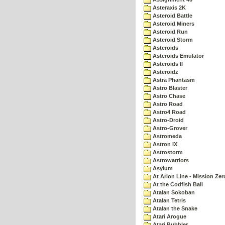
Asteraxis 2K
Asteroid Battle
Asteroid Miners
Asteroid Run
Asteroid Storm
Asteroids
Asteroids Emulator
Asteroids II
Asteroidz
Astra Phantasm
Astro Blaster
Astro Chase
Astro Road
Astro4 Road
Astro-Droid
Astro-Grover
Astromeda
Astron IX
Astrostorm
Astrowarriors
Asylum
At Arion Line - Mission Zer
At the Codfish Ball
Atalan Sokoban
Atalan Tetris
Atalan the Snake
Atari Arogue
Atari Bubbler