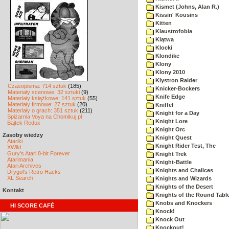
Kismet (Johns, Alan R.)
Kissin' Kousins
Kitten
Klaustrofobia
Klątwa
Klocki
Klondike
Klony
Klony 2010
Klystron Raider
Czasopisma: 714 sztuk
(185)
Knicker-Bockers
Materiały scenowe: 32 sztuki
(9)
Knife Edge
Materiały książkowe: 141 sztuk
(55)
Materiały firmowe: 27 sztuk
(20)
Kniffel
Materiały o grach: 351 sztuk
(211)
Knight for a Day
Spiżarnia Voya na Chomikuj.pl
Knight Lore
Bajtek Redux
Knight Orc
Zasoby wiedzy
Knight Quest
Atariki
Knight Rider Test, The
XWiki
Gury's Atari 8-bit Forever
Knight Trek
Atarimania
Knight-Battle
Atari Archives
Knights and Chalices
Drygol's Retro Hacks
XL Search
Knights and Wizards
Knights of the Desert
Kontakt
Knights of the Round Tabl
Knobs and Knockers
HI SCORE CAFÉ
Knock!
Knock Out
Knockout!