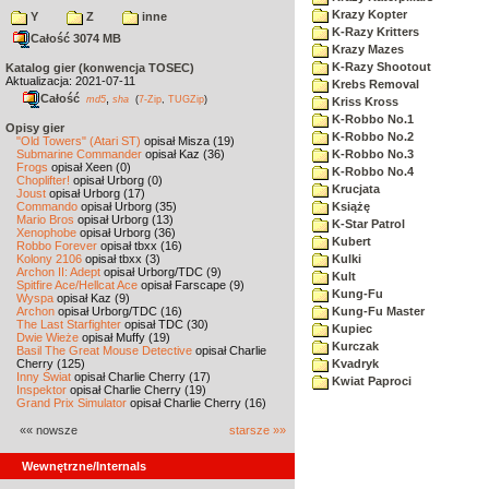
Krazy Kopter
Y
Z
inne
K-Razy Kritters
Całość 3074 MB
Krazy Mazes
K-Razy Shootout
Katalog gier (konwencja TOSEC)
Aktualizacja: 2021-07-11
Krebs Removal
Całość
,
md5
sha
(
7-Zip
,
TUGZip
)
Kriss Kross
K-Robbo No.1
Opisy gier
K-Robbo No.2
"Old Towers" (Atari ST)
opisał Misza (19)
Submarine Commander
opisał Kaz (36)
K-Robbo No.3
Frogs
opisał Xeen (0)
K-Robbo No.4
Choplifter!
opisał Urborg (0)
Krucjata
Joust
opisał Urborg (17)
Commando
opisał Urborg (35)
Książę
Mario Bros
opisał Urborg (13)
K-Star Patrol
Xenophobe
opisał Urborg (36)
Kubert
Robbo Forever
opisał tbxx (16)
Kolony 2106
opisał tbxx (3)
Kulki
Archon II: Adept
opisał Urborg/TDC (9)
Kult
Spitfire Ace/Hellcat Ace
opisał Farscape (9)
Kung-Fu
Wyspa
opisał Kaz (9)
Archon
opisał Urborg/TDC (16)
Kung-Fu Master
The Last Starfighter
opisał TDC (30)
Kupiec
Dwie Wieże
opisał Muffy (19)
Kurczak
Basil The Great Mouse Detective
opisał Charlie
Cherry (125)
Kvadryk
Inny Świat
opisał Charlie Cherry (17)
Kwiat Paproci
Inspektor
opisał Charlie Cherry (19)
Grand Prix Simulator
opisał Charlie Cherry (16)
«« nowsze
starsze »»
Wewnętrzne/Internals