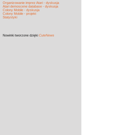
Organizowanie imprez Atari - dyskusja
Atari demoscene database - dyskusja
Colony Mobile - dyskusja
Colony Mobile - projekt
Statystyki
Nowinki
tworzone dzięki
CuteNews