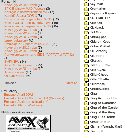
Poradniki
Key-Man
Nowe gry w 2026 roku
(1)
SFX-Engine w MAD Pascalu
(3)
Keymatics
Narzędzie do tworzenia scrolli
(12)
Keystone Kapers
Kartridż Sparta DOS X
(6)
KGB Kill, The
Usprawnienia magnetofonu XC12
(12)
Konserwacja stacji dysków 1050
(19)
Kick Off
Konserwacja magnetofonu XC12
(15)
Kickback
Nowe gry w 2020 roku
(2)
Kid Grid
Nowe gry w 2019 roku
(35)
Nowe gry w 2017 roku
(3)
Kidnapped
Larek pokazuje
(40)
Kids on Keys
Emulacja ZX Spectrum na VBXE
(26)
Kiduv Poklad
Nowe gry w 2016 roku
(7)
Nowe gry w 2015 roku
(4)
Kij Samobij
Partycjonowanie karty SIDE (APT/FAT16/FAT32)
Kiki Pong
(1)
Kikstart
BMPVIEW
(34)
Atari ST dla opornych
(75)
Kill Zone, The
Nowe gry w 2014 roku
(19)
Killa Cycle
Tritone engine
(11)
Killer Chess
QChan Engine
(6)
Killer 'Thello
nowsze
starsze
Killerbots
KinderComp
Emulatory
King
Emulator Atari800Win
Emulator Atari800Win PLus 4.0 (Windows)
King Arthur's Heir
Emulator Atari++ (multiplatform)
King of Canadian
Emulator Altirra (Windows)
King of the Castle
Biblioteka Atarowca
King of the Ring
King Tut's Tomb
Kirschen Karl
Kismet (Arendt, Karl)
Kismet II