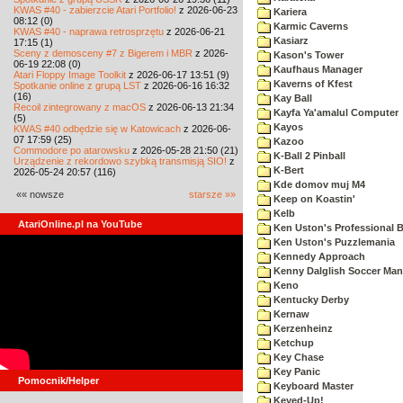
KWAS #40 - zabierzcie Atari Portfolio!
z 2026-06-23
Kariera
08:12 (0)
Karmic Caverns
KWAS #40 - naprawa retrosprzętu
z 2026-06-21
Kasiarz
17:15 (1)
Sceny z demosceny #7 z Bigerem i MBR
z 2026-
Kason's Tower
06-19 22:08 (0)
Kaufhaus Manager
Atari Floppy Image Toolkit
z 2026-06-17 13:51 (9)
Kaverns of Kfest
Spotkanie online z grupą LST
z 2026-06-16 16:32
(16)
Kay Ball
Recoil zintegrowany z macOS
z 2026-06-13 21:34
Kayfa Ya'amalul Computer
(5)
Kayos
KWAS #40 odbędzie się w Katowicach
z 2026-06-
07 17:59 (25)
Kazoo
Commodore po atarowsku
z 2026-05-28 21:50 (21)
K-Ball 2 Pinball
Urządzenie z rekordowo szybką transmisją SIO!
z
K-Bert
2026-05-24 20:57 (116)
Kde domov muj M4
«« nowsze
starsze »»
Keep on Koastin'
Kelb
AtariOnline.pl na YouTube
Ken Uston's Professional B
Ken Uston's Puzzlemania
Kennedy Approach
Kenny Dalglish Soccer Man
Keno
Kentucky Derby
Kernaw
Kerzenheinz
Ketchup
Key Chase
Key Panic
Pomocnik/Helper
Keyboard Master
Keyed-Up!