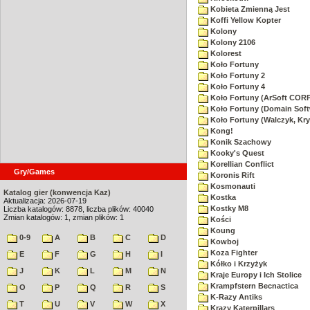
Kobieta Zmienną Jest
Koffi Yellow Kopter
Kolony
Kolony 2106
Kolorest
Koło Fortuny
Koło Fortuny 2
Koło Fortuny 4
Koło Fortuny (ArSoft CO
Koło Fortuny (Domain Soft
Koło Fortuny (Walczyk, Kry
Kong!
Konik Szachowy
Kooky's Quest
Korellian Conflict
Gry/Games
Koronis Rift
Kosmonauti
Katalog gier (konwencja Kaz)
Kostka
Aktualizacja: 2026-07-19
Kostky M8
Liczba katalogów: 8878, liczba plików: 40040
Zmian katalogów: 1, zmian plików: 1
Kości
Koung
0-9
A
B
C
D
Kowboj
Koza Fighter
E
F
G
H
I
Kółko i Krzyżyk
J
K
L
M
N
Kraje Europy i Ich Stolice
Krampfstern Becnactica
O
P
Q
R
S
K-Razy Antiks
T
U
V
W
X
Krazy Katerpillars