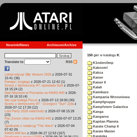
Nowinki/News
Archiwum/Archive
150
gier w katalogu
K
:
Translate to
RSS
K1nderc0mp
Kaboom!
Kabza
Letnia edycja Silly Venture 2026
z 2026-07-31
Kaiser
15:41 (36)
Pamięci Jurgiego
z 2026-07-21 12:42 (1)
Kaiser II
Sceny z demosceny #7: opowiada SuN
z 2026-07-
Kalah
19 15:24 (2)
Kamikaze
Atari Muzeum w Poznaniu na KWAS #40
z 2026-
07-16 16:10 (4)
Kampania Wrzesniowa
Nie żyje kolega Pecuś
z 2026-07-13 18:00 (30)
Kampfgruppe
Sceny z demosceny #7 - Grzegorz "Sun" Żyła
z
Kampfstern Galactica
2026-07-12 17:29 (12)
Lost Party 2026 nadchodzi
z 2026-07-08 15:28
Kanga
(23)
Kangaroo
Pan Zenon i Atari na KWAS #40
z 2026-07-07 13:25
Kapitan Planeta
(7)
Spotkanie z redakcją "The Voice"
z 2026-07-04
Karate Champ II
07:42 (9)
Karate Master
KWAS #40 live
z 2026-06-27 12:53 (167)
Karateka
Spotkanie z grupą USSR
z 2026-06-26 19:36 (11)