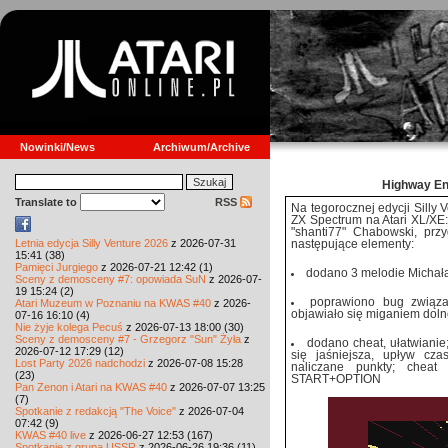
Nowinki/News
Archiwum/Archive
Highway En
Translate to
RSS
Na tegorocznej edycji Silly 
ZX Spectrum na Atari XL/XE
"shanti77" Chabowski, przy
Letnia edycja Silly Venture 2026
z 2026-07-31
następujące elementy:
15:41 (38)
Pamięci Jurgiego
z 2026-07-21 12:42 (1)
dodano 3 melodie Michała
Sceny z demosceny #7: opowiada SuN
z 2026-07-
19 15:24 (2)
poprawiono bug związ
Atari Muzeum w Poznaniu na KWAS #40
z 2026-
objawiało się miganiem doln
07-16 16:10 (4)
Nie żyje kolega Pecuś
z 2026-07-13 18:00 (30)
Sceny z demosceny #7 - Grzegorz "Sun" Żyła
z
dodano cheat, ułatwianie
2026-07-12 17:29 (12)
się jaśniejsza, upływ cza
Lost Party 2026 nadchodzi
z 2026-07-08 15:28
naliczane punkty; chea
(23)
START+OPTION
Pan Zenon i Atari na KWAS #40
z 2026-07-07 13:25
(7)
Spotkanie z redakcją "The Voice"
z 2026-07-04
07:42 (9)
KWAS #40 live
z 2026-06-27 12:53 (167)
Spotkanie z grupą USSR
z 2026-06-26 19:36 (11)