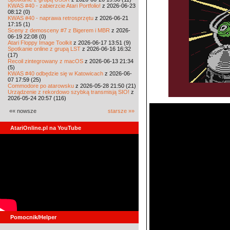
KWAS #40 - zabierzcie Atari Portfolio!
z 2026-06-23
08:12 (0)
KWAS #40 - naprawa retrosprzętu
z 2026-06-21
17:15 (1)
Sceny z demosceny #7 z Bigerem i MBR
z 2026-
06-19 22:08 (0)
Atari Floppy Image Toolkit
z 2026-06-17 13:51 (9)
Spotkanie online z grupą LST
z 2026-06-16 16:32
(17)
Recoil zintegrowany z macOS
z 2026-06-13 21:34
(5)
KWAS #40 odbędzie się w Katowicach
z 2026-06-
07 17:59 (25)
Commodore po atarowsku
z 2026-05-28 21:50 (21)
Urządzenie z rekordowo szybką transmisją SIO!
z
2026-05-24 20:57 (116)
«« nowsze
starsze »»
AtariOnline.pl na YouTube
Pomocnik/Helper