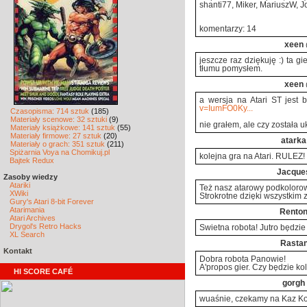
shanti77, Miker, MariuszW, Jo
komentarzy: 14
xeen
jeszcze raz dziękuję :) ta g
tłumu pomysłem.
xeen
a wersja na Atari ST jest
v=IumFO0Ky...
Czasopisma: 714 sztuk
(185)
Materiały scenowe: 32 sztuki
(9)
nie grałem, ale czy została 
Materiały książkowe: 141 sztuk
(55)
Materiały firmowe: 27 sztuk
(20)
atarka
Materiały o grach: 351 sztuk
(211)
Spiżarnia Voya na Chomikuj.pl
kolejna gra na Atari. RULEZ!
Bajtek Redux
Jacque
Zasoby wiedzy
Atariki
Też nasz atarowy podkolorow
XWiki
Strokrotne dzięki wszystkim
Gury's Atari 8-bit Forever
Atarimania
Rento
Atari Archives
Drygol's Retro Hacks
Świetna robota! Jutro będzie 
XL Search
Rasta
Kontakt
Dobra robota Panowie!
A'propos gier. Czy będzie k
HI SCORE CAFÉ
gorgh
wuaśnie, czekamy na Kaz 