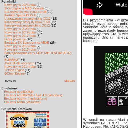
Poradniki
Nowe gry w 2026 roku
(1)
SFX-Engine w MAD Pascalu
(3)
Narzędzie do tworzenia scrolli
(12)
Kartridż Sparta DOS X
(6)
Usprawnienia magnetofonu XC12
(12)
Dla przypomnienia - w grz
Konserwacja stacji dysków 1050
(19)
obcych przez drogę pełn
Konserwacja magnetofonu XC12
(15)
Vortonów, które to bombę z
Nowe gry w 2020 roku
(2)
zarówno przeszkody terenow
Nowe gry w 2019 roku
(35)
upływający czas. Gra (w wer
Nowe gry w 2017 roku
(3)
magazynu Sinclair najlep
Larek pokazuje
(40)
komputer.
Emulacja ZX Spectrum na VBXE
(26)
Nowe gry w 2016 roku
(7)
Nowe gry w 2015 roku
(4)
Partycjonowanie karty SIDE (APT/FAT16/FAT32)
(1)
BMPVIEW
(34)
Atari ST dla opornych
(75)
Nowe gry w 2014 roku
(19)
Tritone engine
(11)
QChan Engine
(6)
nowsze
starsze
Emulatory
Emulator Atari800Win
Emulator Atari800Win PLus 4.0 (Windows)
Emulator Atari++ (multiplatform)
Emulator Altirra (Windows)
Biblioteka Atarowca
W wersji na nasze Atari
systemach PAL i NTSC. Zost
Rapidusem. Pliki (ATR, XEX)