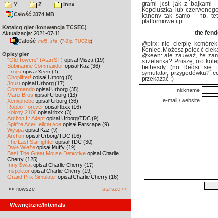
grami jest jak z bajkami
Y
Z
inne
Kopciuszka lub czerwonego
Całość 3074 MB
kanony tak samo - np. te
platformowe itp.
Katalog gier (konwencja TOSEC)
the fend
Aktualizacja: 2021-07-11
Całość
,
md5
sha
(
7-Zip
,
TUGZip
)
@pirx: nie cierpię komórek
Koniec. Możesz polecić ciek
Opisy gier
@xeen: ale zauważ, że zam
"Old Towers" (Atari ST)
opisał Misza (19)
strzelanka? Proszę, oto kole
Submarine Commander
opisał Kaz (36)
bethesdy (no Redsi się t
Frogs
opisał Xeen (0)
symulator, przygodówka? cco
Choplifter!
opisał Urborg (0)
przekazać :)
Joust
opisał Urborg (17)
Commando
opisał Urborg (35)
nickname
Mario Bros
opisał Urborg (13)
e-mail / website
Xenophobe
opisał Urborg (36)
Robbo Forever
opisał tbxx (16)
Kolony 2106
opisał tbxx (3)
Archon II: Adept
opisał Urborg/TDC (9)
Spitfire Ace/Hellcat Ace
opisał Farscape (9)
Wyspa
opisał Kaz (9)
Archon
opisał Urborg/TDC (16)
The Last Starfighter
opisał TDC (30)
Dwie Wieże
opisał Muffy (19)
Basil The Great Mouse Detective
opisał Charlie
Cherry (125)
Inny Świat
opisał Charlie Cherry (17)
Inspektor
opisał Charlie Cherry (19)
Grand Prix Simulator
opisał Charlie Cherry (16)
«« nowsze
starsze »»
Wewnętrzne/Internals