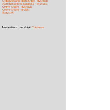
Organizowanie imprez Atari - dyskusja
Atari demoscene database - dyskusja
Colony Mobile - dyskusja
Colony Mobile - projekt
Statystyki
Nowinki
tworzone dzięki
CuteNews