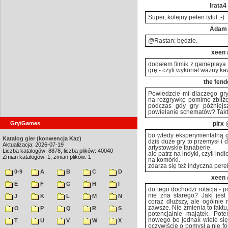
Irata4
Super, kolejny pełen tytuł :-)
Adam
@Rastan: będzie.
xeen
dodałem filmik z gameplaya S
grę - czyli wykonał ważny ka
the fend
Powiedzcie mi dlaczego gr
na rozgrywkę pomimo zbliżo
podczas gdy gry późniejsz
powielanie schematów? Takto
Gry/Games
pirx
@
bo wtedy eksperymentalną g
Katalog gier (konwencja Kaz)
dziś duże gry to przemysł i 
Aktualizacja: 2026-07-19
artystowskie fanaberie.
Liczba katalogów: 8878, liczba plików: 40040
ale patrz na indyki, czyli in
Zmian katalogów: 1, zmian plików: 1
na komórki.
zdarza się też indyczna pereł
0-9
A
B
C
D
xeen
E
F
G
H
I
do tego dochodzi rotacja - 
nie zna starego? Jaki jest
J
K
L
M
N
coraz dłuższy, ale ogólnie
zawsze. Nie zmienia to faktu
O
P
Q
R
S
potencjalnie majątek. Pote
nowego bo jednak wiele się z
T
U
V
W
X
oczywiście o pomysł a nie fo