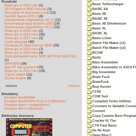
Poradniki
Basic Turbocharger
Nowe gry w 2026 roku
(1)
SFX-Engine w MAD Pascalu
(3)
BASIC XA
Narzędzie do tworzenia scrolli
(12)
Basic XE
Kartridż Sparta DOS X
(6)
BASIC XE
Usprawnienia magnetofonu XC12
(12)
Konserwacja stacji dysków 1050
(19)
Basic XE Detokenizer
Konserwacja magnetofonu XC12
(15)
Basic XL
Nowe gry w 2020 roku
(2)
BASIC XL
Nowe gry w 2019 roku
(35)
Nowe gry w 2017 roku
(3)
Basic-Lister
Larek pokazuje
(40)
Batch File Maker (v1)
Emulacja ZX Spectrum na VBXE
(26)
Batch File Maker (v2)
Nowe gry w 2016 roku
(7)
Nowe gry w 2015 roku
(4)
BCOM
Partycjonowanie karty SIDE (APT/FAT16/FAT32)
Bedit
(1)
Bibo-Assembler
BMPVIEW
(34)
Atari ST dla opornych
(75)
Bibo-Assembler to ASCII Fi
Nowe gry w 2014 roku
(19)
Big Assembler
Tritone engine
(11)
Brain Fuck
QChan Engine
(6)
BrainFuck
nowsze
starsze
Bug Hunter
CC65
Emulatory
COM Tool
Emulator Atari800Win
Emulator Atari800Win PLus 4.0 (Windows)
Compiled Turbo Utilities
Emulator Atari++ (multiplatform)
Constant to Variable Conver
Emulator Altirra (Windows)
Convert
Biblioteka Atarowca
Copy Casette Boot Program
Cracker IV, The
CTH Fast Basic
De Re Atari
Deep Blue C