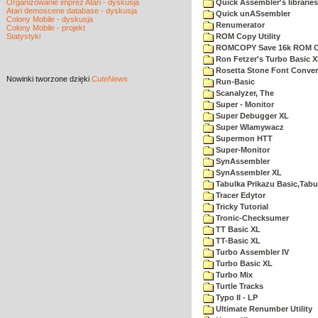
Organizowanie imprez Atari - dyskusja
Quick Assembler's libraries
Atari demoscene database - dyskusja
Quick unASsembler
Colony Mobile - dyskusja
Renumerator
Colony Mobile - projekt
Statystyki
ROM Copy Utility
ROMCOPY Save 16k ROM Car
Ron Fetzer's Turbo Basic 
Rosetta Stone Font Convers
Nowinki
tworzone dzięki
CuteNews
Run-Basic
Scanalyzer, The
Super - Monitor
Super Debugger XL
Super Wlamywacz
Supermon HTT
Super-Monitor
SynAssembler
SynAssembler XL
Tabulka Prikazu Basic,Tabu
Tracer Edytor
Tricky Tutorial
Tronic-Checksumer
TT Basic XL
TT-Basic XL
Turbo Assembler IV
Turbo Basic XL
Turbo Mix
Turtle Tracks
Typo II - LP
Ultimate Renumber Utility