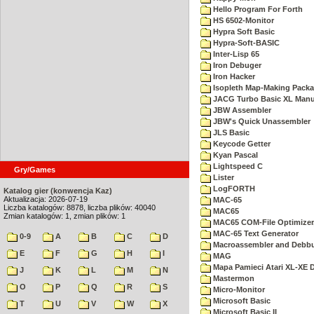
Hello Program For Forth
HS 6502-Monitor
Hypra Soft Basic
Hypra-Soft-BASIC
Inter-Lisp 65
Iron Debuger
Iron Hacker
Isopleth Map-Making Pack
JACG Turbo Basic XL Manu
JBW Assembler
JBW's Quick Unassembler
JLS Basic
Keycode Getter
Kyan Pascal
Lightspeed C
Gry/Games
Lister
LogFORTH
Katalog gier (konwencja Kaz)
Aktualizacja: 2026-07-19
MAC-65
Liczba katalogów: 8878, liczba plików: 40040
MAC65
Zmian katalogów: 1, zmian plików: 1
MAC65 COM-File Optimizer
MAC-65 Text Generator
0-9
A
B
C
D
Macroassembler and Debbu
E
F
G
H
I
MAG
Mapa Pamieci Atari XL-XE
J
K
L
M
N
Mastermon
O
P
Q
R
S
Micro-Monitor
Microsoft Basic
T
U
V
W
X
Microsoft Basic II