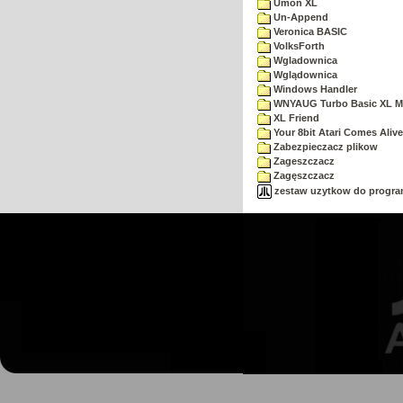
Umon XL
Un-Append
Veronica BASIC
VolksForth
Wgladownica
Wglądownica
Windows Handler
WNYAUG Turbo Basic XL M
XL Friend
Your 8bit Atari Comes Alive
Zabezpieczacz plikow
Zageszczacz
Zagęszczacz
zestaw uzytkow do progra