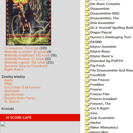
Der Basic Compiler
Disasembler
Disassembler 6502
Disassembler, The
Disk Assembler
Do It Yourself Spelling Buil
Draper Pascal
Dunion's Debbuging Tool
EASMD
Edytor Asembler
Czasopisma: 714 sztuk
(185)
Edytor Basic
Materiały scenowe: 32 sztuki
(9)
Materiały książkowe: 141 sztuk
(55)
Edytor Basic'a
Materiały firmowe: 27 sztuk
(20)
Extended fig-FORTH
Materiały o grach: 351 sztuk
(211)
Fig-Forth
Spiżarnia Voya na Chomikuj.pl
Bajtek Redux
File Disassembler And Rea
FontROM
Zasoby wiedzy
Free Freezer
Atariki
XWiki
FreeMon
Gury's Atari 8-bit Forever
Freezer
Atarimania
Freezer Filer
Atari Archives
Drygol's Retro Hacks
Freezer Installed!
XL Search
Freezer!, The
Get It Right!
Kontakt
Glus
HI SCORE CAFÉ
Grip Assembler
Hacker
Haker Wlamywacz
Happy-Mon