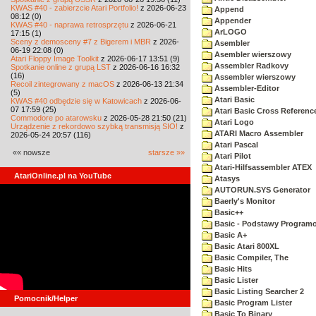
KWAS #40 - zabierzcie Atari Portfolio!
z 2026-06-23
Append
08:12 (0)
Appender
KWAS #40 - naprawa retrosprzętu
z 2026-06-21
ArLOGO
17:15 (1)
Sceny z demosceny #7 z Bigerem i MBR
z 2026-
Asembler
06-19 22:08 (0)
Asembler wierszowy
Atari Floppy Image Toolkit
z 2026-06-17 13:51 (9)
Assembler Radkovy
Spotkanie online z grupą LST
z 2026-06-16 16:32
(16)
Assembler wierszowy
Recoil zintegrowany z macOS
z 2026-06-13 21:34
Assembler-Editor
(5)
Atari Basic
KWAS #40 odbędzie się w Katowicach
z 2026-06-
07 17:59 (25)
Atari Basic Cross Referenc
Commodore po atarowsku
z 2026-05-28 21:50 (21)
Atari Logo
Urządzenie z rekordowo szybką transmisją SIO!
z
ATARI Macro Assembler
2026-05-24 20:57 (116)
Atari Pascal
«« nowsze
starsze »»
Atari Pilot
Atari-Hilfsassembler ATEX
AtariOnline.pl na YouTube
Atasys
AUTORUN.SYS Generator
Baerly's Monitor
Basic++
Basic - Podstawy Program
Basic A+
Basic Atari 800XL
Basic Compiler, The
Basic Hits
Basic Lister
Basic Listing Searcher 2
Pomocnik/Helper
Basic Program Lister
Basic To Binary