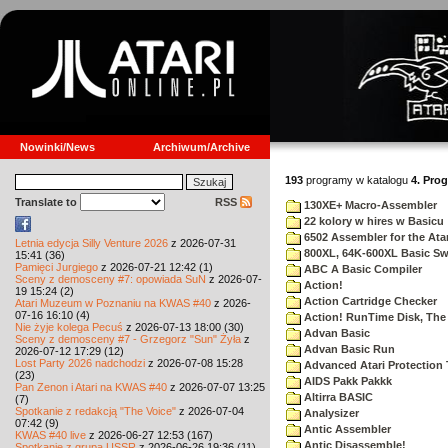
Nowinki/News
Archiwum/Archive
193
programy w katalogu
4. Pro
Translate to
RSS
130XE+ Macro-Assembler
22 kolory w hires w Basicu
6502 Assembler for the Atar
Letnia edycja Silly Venture 2026
z 2026-07-31
800XL, 64K-600XL Basic Sw
15:41 (36)
Pamięci Jurgiego
z 2026-07-21 12:42 (1)
ABC A Basic Compiler
Sceny z demosceny #7: opowiada SuN
z 2026-07-
Action!
19 15:24 (2)
Action Cartridge Checker
Atari Muzeum w Poznaniu na KWAS #40
z 2026-
07-16 16:10 (4)
Action! RunTime Disk, The
Nie żyje kolega Pecuś
z 2026-07-13 18:00 (30)
Advan Basic
Sceny z demosceny #7 - Grzegorz "Sun" Żyła
z
Advan Basic Run
2026-07-12 17:29 (12)
Lost Party 2026 nadchodzi
z 2026-07-08 15:28
Advanced Atari Protection
(23)
AIDS Pakk Pakkk
Pan Zenon i Atari na KWAS #40
z 2026-07-07 13:25
Altirra BASIC
(7)
Spotkanie z redakcją "The Voice"
z 2026-07-04
Analysizer
07:42 (9)
Antic Assembler
KWAS #40 live
z 2026-06-27 12:53 (167)
Antic Disassemble!
Spotkanie z grupą USSR
z 2026-06-26 19:36 (11)