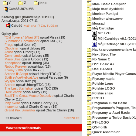
Y
Z
inne
MMG Basic Compiler
Całość 3074 MB
Moje Atari dyskietki
Monitor Pamięci
Katalog gier (konwencja TOSEC)
Monitor wierszowy
Aktualizacja: 2021-07-11
Mossad
Całość
,
md5
sha
(
7-Zip
,
TUGZip
)
Mój Cartridge
MC.LZH
Opisy gier
"Old Towers" (Atari ST)
opisał Misza (19)
Mój Cartridge v0.1 (200
Submarine Commander
opisał Kaz (36)
Mój Cartridge v0.1 (200
Frogs
opisał Xeen (0)
Choplifter!
opisał Urborg (0)
Nauka programowania w k
Joust
opisał Urborg (17)
Next Step, The
Commando
opisał Urborg (35)
Mario Bros
opisał Urborg (13)
No Name C
Xenophobe
opisał Urborg (36)
OSS Basic A+
Robbo Forever
opisał tbxx (16)
OSS EASMD
Kolony 2106
opisał tbxx (3)
Archon II: Adept
opisał Urborg/TDC (9)
Player Missile Player Gener
Spitfire Ace/Hellcat Ace
opisał Farscape (9)
Plynacy napis
Wyspa
opisał Kaz (9)
Polskie Logo
Archon
opisał Urborg/TDC (16)
The Last Starfighter
opisał TDC (30)
Polskie LOGO
Dwie Wieże
opisał Muffy (19)
Polskie znaki
Basil The Great Mouse Detective
opisał Charlie
PROBJ
Cherry (125)
Inny Świat
opisał Charlie Cherry (17)
Programa Tutor Basic
Inspektor
opisał Charlie Cherry (19)
Programmer's Program, Th
Grand Prix Simulator
opisał Charlie Cherry (16)
Programy w Atari Basic
Programy w Turbo Basic X
«« nowsze
starsze »»
PTI-LOGO
QS-Forth
Wewnętrzne/Internals
Quick Assembler