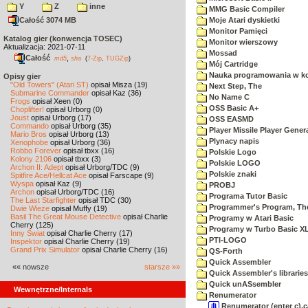
Y
Z
inne
MMG Basic Compiler
Całość 3074 MB
Moje Atari dyskietki
Monitor Pamięci
Katalog gier (konwencja TOSEC)
Monitor wierszowy
Aktualizacja: 2021-07-11
Mossad
Całość
,
md5
sha
(
7-Zip
,
TUGZip
)
Mój Cartridge
Nauka programowania w k
Opisy gier
"Old Towers" (Atari ST)
opisał Misza (19)
Next Step, The
Submarine Commander
opisał Kaz (36)
No Name C
Frogs
opisał Xeen (0)
OSS Basic A+
Choplifter!
opisał Urborg (0)
Joust
opisał Urborg (17)
OSS EASMD
Commando
opisał Urborg (35)
Player Missile Player Gener
Mario Bros
opisał Urborg (13)
Plynacy napis
Xenophobe
opisał Urborg (36)
Robbo Forever
opisał tbxx (16)
Polskie Logo
Kolony 2106
opisał tbxx (3)
Polskie LOGO
Archon II: Adept
opisał Urborg/TDC (9)
Polskie znaki
Spitfire Ace/Hellcat Ace
opisał Farscape (9)
Wyspa
opisał Kaz (9)
PROBJ
Archon
opisał Urborg/TDC (16)
Programa Tutor Basic
The Last Starfighter
opisał TDC (30)
Programmer's Program, Th
Dwie Wieże
opisał Muffy (19)
Basil The Great Mouse Detective
opisał Charlie
Programy w Atari Basic
Cherry (125)
Programy w Turbo Basic X
Inny Świat
opisał Charlie Cherry (17)
PTI-LOGO
Inspektor
opisał Charlie Cherry (19)
Grand Prix Simulator
opisał Charlie Cherry (16)
QS-Forth
Quick Assembler
«« nowsze
starsze »»
Quick Assembler's libraries
Quick unASsembler
Wewnętrzne/Internals
Renumerator
Renumerator (enter c).c