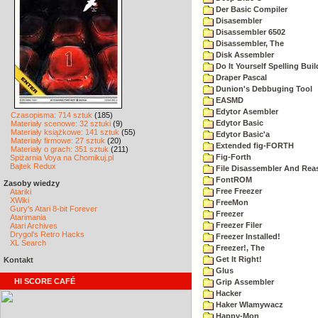
Der Basic Compiler
Disasembler
Disassembler 6502
Disassembler, The
Disk Assembler
Do It Yourself Spelling Buil
Draper Pascal
Dunion's Debbuging Tool
EASMD
Edytor Asembler
Czasopisma: 714 sztuk
(185)
Edytor Basic
Materiały scenowe: 32 sztuki
(9)
Materiały książkowe: 141 sztuk
(55)
Edytor Basic'a
Materiały firmowe: 27 sztuk
(20)
Extended fig-FORTH
Materiały o grach: 351 sztuk
(211)
Fig-Forth
Spiżarnia Voya na Chomikuj.pl
Bajtek Redux
File Disassembler And Rea
FontROM
Zasoby wiedzy
Free Freezer
Atariki
XWiki
FreeMon
Gury's Atari 8-bit Forever
Freezer
Atarimania
Freezer Filer
Atari Archives
Drygol's Retro Hacks
Freezer Installed!
XL Search
Freezer!, The
Get It Right!
Kontakt
Glus
HI SCORE CAFÉ
Grip Assembler
Hacker
Haker Wlamywacz
Happy-Mon