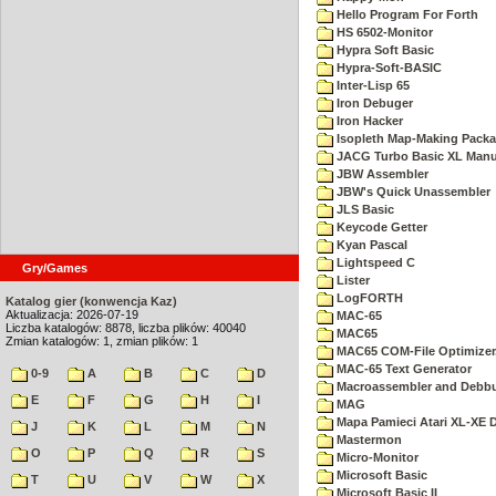
Hello Program For Forth
HS 6502-Monitor
Hypra Soft Basic
Hypra-Soft-BASIC
Inter-Lisp 65
Iron Debuger
Iron Hacker
Isopleth Map-Making Pack
JACG Turbo Basic XL Manu
JBW Assembler
JBW's Quick Unassembler
JLS Basic
Keycode Getter
Kyan Pascal
Lightspeed C
Gry/Games
Lister
LogFORTH
Katalog gier (konwencja Kaz)
Aktualizacja: 2026-07-19
MAC-65
Liczba katalogów: 8878, liczba plików: 40040
MAC65
Zmian katalogów: 1, zmian plików: 1
MAC65 COM-File Optimizer
MAC-65 Text Generator
0-9
A
B
C
D
Macroassembler and Debbu
E
F
G
H
I
MAG
Mapa Pamieci Atari XL-XE
J
K
L
M
N
Mastermon
O
P
Q
R
S
Micro-Monitor
Microsoft Basic
T
U
V
W
X
Microsoft Basic II