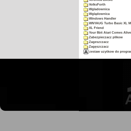
VolksForth
Wgladownica
Wglądownica
Windows Handler
WNYAUG Turbo Basic XL M
XL Friend
Your 8bit Atari Comes Alive
Zabezpieczacz plikow
Zageszczacz
Zagęszczacz
zestaw uzytkow do progra