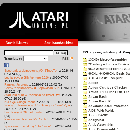
Nowinki/News
Archiwum/Archive
193
programy w katalogu
4. Pro
Translate to
RSS
130XE+ Macro-Assembler
22 kolory w hires w Basicu
6502 Assembler for the Atar
Spotkanie z demosceną #9: STeel/Tori
z 2026-08-
800XL, 64K-600XL Basic Sw
07 20:49 (2)
Letnia edycja Silly Venture 2026
z 2026-07-31
ABC A Basic Compiler
15:41 (38)
Action!
Pamięci Jurgiego
z 2026-07-21 12:42 (1)
Action Cartridge Checker
Sceny z demosceny #7: opowiada SuN
z 2026-07-
19 15:24 (2)
Action! RunTime Disk, The
Atari Muzeum w Poznaniu na KWAS #40
z 2026-
Advan Basic
07-16 16:10 (4)
Advan Basic Run
Nie żyje kolega Pecuś
z 2026-07-13 18:00 (30)
Sceny z demosceny #7 - Grzegorz "Sun" Żyła
z
Advanced Atari Protection
2026-07-12 17:29 (12)
AIDS Pakk Pakkk
Lost Party 2026 nadchodzi
z 2026-07-08 15:28
Altirra BASIC
(23)
Pan Zenon i Atari na KWAS #40
z 2026-07-07 13:25
Analysizer
(7)
Antic Assembler
Spotkanie z redakcją "The Voice"
z 2026-07-04
Antic Disassemble!
07:42 (9)