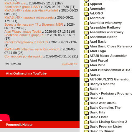
KWAS #40 live
z 2026-06-27 12:53 (167)
Append
Spotkanie z grupą USSR
z 2026-06-26 19:36 (11)
Appender
KWAS #40 - zabierzcie Atari Portfolio!
z 2026-06-23
ArLOGO
08:12 (0)
KWAS #40 - naprawa retrosprzętu
z 2026-06-21
Asembler
17:15 (1)
Asembler wierszowy
Sceny z demosceny #7 z Bigerem i MBR
z 2026-
Assembler Radkovy
06-19 22:08 (0)
Atari Floppy Image Toolkit
z 2026-06-17 13:51 (9)
Assembler wierszowy
Spotkanie online z grupą LST
z 2026-06-16 16:32
Assembler-Editor
(17)
Atari Basic
Recoil zintegrowany z macOS
z 2026-06-13 21:34
(5)
Atari Basic Cross Referenc
KWAS #40 odbędzie się w Katowicach
z 2026-06-
Atari Logo
07 17:59 (25)
ATARI Macro Assembler
Commodore po atarowsku
z 2026-05-28 21:50 (21)
Atari Pascal
«« nowsze
starsze »»
Atari Pilot
Atari-Hilfsassembler ATEX
AtariOnline.pl na YouTube
Atasys
AUTORUN.SYS Generator
Baerly's Monitor
Basic++
Basic - Podstawy Program
Basic A+
Basic Atari 800XL
Basic Compiler, The
Basic Hits
Basic Lister
Basic Listing Searcher 2
Pomocnik/Helper
Basic Program Lister
Basic To Binary