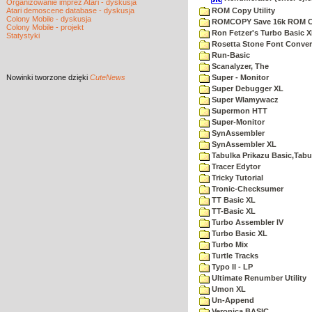
Organizowanie imprez Atari - dyskusja
Atari demoscene database - dyskusja
ROM Copy Utility
Colony Mobile - dyskusja
ROMCOPY Save 16k ROM Car
Colony Mobile - projekt
Ron Fetzer's Turbo Basic 
Statystyki
Rosetta Stone Font Convers
Run-Basic
Scanalyzer, The
Nowinki
tworzone dzięki
CuteNews
Super - Monitor
Super Debugger XL
Super Wlamywacz
Supermon HTT
Super-Monitor
SynAssembler
SynAssembler XL
Tabulka Prikazu Basic,Tabu
Tracer Edytor
Tricky Tutorial
Tronic-Checksumer
TT Basic XL
TT-Basic XL
Turbo Assembler IV
Turbo Basic XL
Turbo Mix
Turtle Tracks
Typo II - LP
Ultimate Renumber Utility
Umon XL
Un-Append
Veronica BASIC