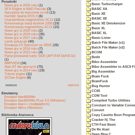
Poradniki
Basic Turbocharger
Nowe gry w 2026 roku
(1)
SFX-Engine w MAD Pascalu
(3)
BASIC XA
Narzędzie do tworzenia scrolli
(12)
Basic XE
Kartridż Sparta DOS X
(6)
BASIC XE
Usprawnienia magnetofonu XC12
(12)
Konserwacja stacji dysków 1050
(19)
Basic XE Detokenizer
Konserwacja magnetofonu XC12
(15)
Basic XL
Nowe gry w 2020 roku
(2)
BASIC XL
Nowe gry w 2019 roku
(35)
Nowe gry w 2017 roku
(3)
Basic-Lister
Larek pokazuje
(40)
Batch File Maker (v1)
Emulacja ZX Spectrum na VBXE
(26)
Batch File Maker (v2)
Nowe gry w 2016 roku
(7)
Nowe gry w 2015 roku
(4)
BCOM
Partycjonowanie karty SIDE (APT/FAT16/FAT32)
Bedit
(1)
Bibo-Assembler
BMPVIEW
(34)
Atari ST dla opornych
(75)
Bibo-Assembler to ASCII Fi
Nowe gry w 2014 roku
(19)
Big Assembler
Tritone engine
(11)
Brain Fuck
QChan Engine
(6)
BrainFuck
nowsze
starsze
Bug Hunter
CC65
Emulatory
COM Tool
Emulator Atari800Win
Emulator Atari800Win PLus 4.0 (Windows)
Compiled Turbo Utilities
Emulator Atari++ (multiplatform)
Constant to Variable Conver
Emulator Altirra (Windows)
Convert
Biblioteka Atarowca
Copy Casette Boot Program
Cracker IV, The
CTH Fast Basic
De Re Atari
Deep Blue C