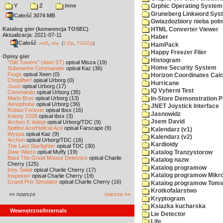
Y
Z
inne
Grphic Operating System
Gruneberg Linkword Sys
Całość 3074 MB
Gwiazdozbiory nieba pol
Katalog gier (konwencja TOSEC)
HTML Converter Viewer
Aktualizacja: 2021-07-11
Haber
Całość
,
md5
sha
(
7-Zip
,
TUGZip
)
HamPack
Happy Freezer Filer
Opisy gier
Histogram
"Old Towers" (Atari ST)
opisał Misza (19)
Home Security System
Submarine Commander
opisał Kaz (36)
Frogs
opisał Xeen (0)
Horizon Coordinates Calc
Choplifter!
opisał Urborg (0)
Hurricane
Joust
opisał Urborg (17)
IQ Vyherni Test
Commando
opisał Urborg (35)
Mario Bros
opisał Urborg (13)
In-Store Demonstration P
Xenophobe
opisał Urborg (36)
JNET Joystick Interface
Robbo Forever
opisał tbxx (16)
Jasnowidz
Kolony 2106
opisał tbxx (3)
Jsem David
Archon II: Adept
opisał Urborg/TDC (9)
Spitfire Ace/Hellcat Ace
opisał Farscape (9)
Kalendarz (v1)
Wyspa
opisał Kaz (9)
Kalendarz (v2)
Archon
opisał Urborg/TDC (16)
Kardioidy
The Last Starfighter
opisał TDC (30)
Dwie Wieże
opisał Muffy (19)
Katalog Tranzystorow
Basil The Great Mouse Detective
opisał Charlie
Katalog nazw
Cherry (125)
Katalog programow
Inny Świat
opisał Charlie Cherry (17)
Katalog programow Mikro
Inspektor
opisał Charlie Cherry (19)
Grand Prix Simulator
opisał Charlie Cherry (16)
Katalog programow Toms
Krotkofalarstwo
«« nowsze
starsze »»
Kryptogram
Ksiazka kucharska
Wewnętrzne/Internals
Lie Detector
Life