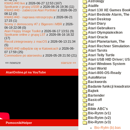
Astrology
KWAS #40 live
z 2026-06-27 12:53 (167)
Atalife
Spotkanie z grupą USSR
z 2026-06-26 19:36 (11)
KWAS #40 - zabierzcie Atari Portfolio!
z 2026-06-23
Atari 130 XE Games Boo
08:12 (0)
Atari Bedside Alarm, The
KWAS #40 - naprawa retrosprzętu
z 2026-06-21
Atari Desktop
17:15 (1)
Atari Diary
Sceny z demosceny #7 z Bigerem i MBR
z 2026-
06-19 22:08 (0)
Atari Gebruikers
Atari Floppy Image Toolkit
z 2026-06-17 13:51 (9)
Atari Olympialexikon
Spotkanie online z grupą LST
z 2026-06-16 16:32
Atari Oracle
(17)
Recoil zintegrowany z macOS
z 2026-06-13 21:34
Atari Planetarium, The
(5)
Atari Rechner Simulation
KWAS #40 odbędzie się w Katowicach
z 2026-06-
Atari Tarots
07 17:59 (25)
Atari Telly Turtle
Commodore po atarowsku
z 2026-05-28 21:50 (21)
Atari USB HID Driver; U
«« nowsze
starsze »»
Atari Windows System
Atari World
AtariOnline.pl na YouTube
Atari-800-OS-Ready
AutoMorse
Backwords
Badanie funkcji kwadrato
Bajtek
Bartender
Basicoff
Bat
Bible ABC's
Bio-Rytm (v1)
Bio-Rytm (v2)
Bio-Rytm (v3)
Pomocnik/Helper
Bio-Rytm (b).bas