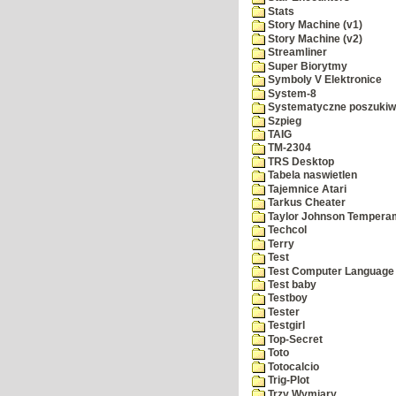
Stats
Story Machine (v1)
Story Machine (v2)
Streamliner
Super Biorytmy
Symboly V Elektronice
System-8
Systematyczne poszukiw
Szpieg
TAIG
TM-2304
TRS Desktop
Tabela naswietlen
Tajemnice Atari
Tarkus Cheater
Taylor Johnson Temperam
Techcol
Terry
Test
Test Computer Language
Test baby
Testboy
Tester
Testgirl
Top-Secret
Toto
Totocalcio
Trig-Plot
Trzy Wymiary