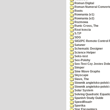
Roman Digital
Roman Numeral Convert
Roots
Rownania (v1)
Rownania (v2)
Rozmowa
Runic Cross, The
Rzut koscia
S.T.P
SDG
SIO2PC Remote Control 
Satuner
Schematic Designer
Science Helper
Seks-test
Sex-Polohy
Sex-Test Czy Jestes Dobr
Simper
Sine Wave Graphs
Skyscape
Slave, The
Slownik angielsko-polski 
Slownik angielsko-polski 
Solar System
Solving Quadratic Equati
Spanish Study Guide
SpeedRead+
Sportka
Star Encounters