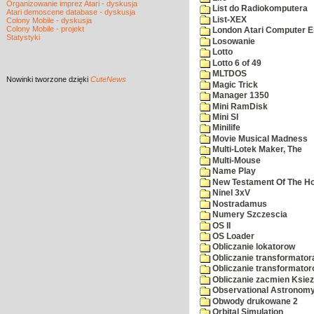
Organizowanie imprez Atari - dyskusja
List do Radiokomputera
Atari demoscene database - dyskusja
List-XEX
Colony Mobile - dyskusja
Colony Mobile - projekt
London Atari Computer En
Statystyki
Losowanie
Lotto
Lotto 6 of 49
MLTDOS
Nowinki
tworzone dzięki
CuteNews
Magic Trick
Manager 1350
Mini RamDisk
Mini SI
Minilife
Movie Musical Madness
Multi-Lotek Maker, The
Multi-Mouse
Name Play
New Testament Of The Ho
Ninel 3xV
Nostradamus
Numery Szczescia
OS II
OS Loader
Obliczanie lokatorow
Obliczanie transformator
Obliczanie transformato
Obliczanie zacmien Ksiez
Observational Astronom
Obwody drukowane 2
Orbital Simulation