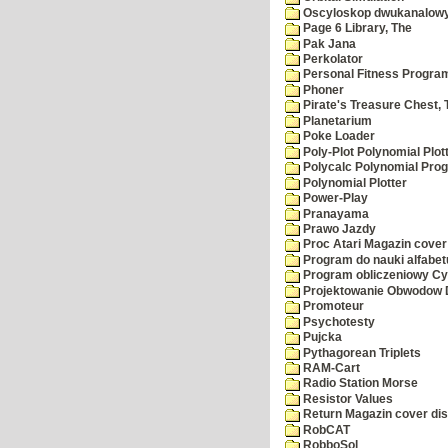
Oscyloskop dwukanalow
Page 6 Library, The
Pak Jana
Perkolator
Personal Fitness Program
Phoner
Pirate's Treasure Chest, 
Planetarium
Poke Loader
Poly-Plot Polynomial Plot
Polycalc Polynomial Pro
Polynomial Plotter
Power-Play
Pranayama
Prawo Jazdy
Proc Atari Magazin cover
Program do nauki alfabet
Program obliczeniowy Cy
Projektowanie Obwodow
Promoteur
Psychotesty
Pujcka
Pythagorean Triplets
RAM-Cart
Radio Station Morse
Resistor Values
Return Magazin cover di
RobCAT
RobboSol