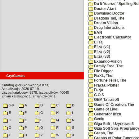
Do It Yourself Spelling Bu
Doctor Atari
Download Doctor
Dragons Tail, The
Dream Vision
Drug Interactions
EAN
Electronic Calculator
Elisa
Eliza (v1)
Eliza (v2)
Eliza (v3)
Expando-Vision
Family Tree, The
File Digger
FixXL, The
Gry/Games
Fortune Teller, The
Katalog gier (konwencja Kaz)
Fractal Plotter
Aktualizacja: 2026-07-19
Fuzja
Liczba katalogów: 8878, liczba plików: 40040
G.O.S
Zmian katalogów: 1, zmian plików: 1
GEM Tatrasoft
Game Of Creation, The
0-9
A
B
C
D
Game of Live!
E
F
G
H
I
Generator liczb
Genie
J
K
L
M
N
Giga Soft - Uzytkowe 5
O
P
Q
R
S
Giga Soft Spis Programo
Graph, The
T
U
V
W
X
Graphs of Polar Function