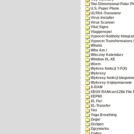
Two Dimensional Polar Pl
U.S. Paper Plane
ULTRA-Translator
Virus Installer
Virus Scanner
Vital Signs
Vlaggenspel
Vypocet Hodnoty Integra
Vypocet Transformatoru 
Whatis
Who Am I
Wieczny Kalendarz
Window XL-XE
Worm
Wykres funkcji Y-F(X)
Wykresy
Wykresy funkcji bieguno
Wykresy trojwymiarowe
X-RAM
XEGS RAMcart128k File 
XEP80
XL Fix!
XL-Transfer
Yau
Yoga Breathing
Zegar
Zerlgen
Zgrywarka
Zodiac