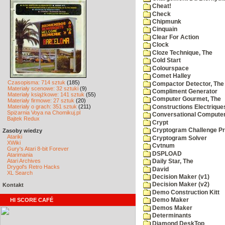
Cheat!
Check
Chipmunk
Cinquain
Clear For Action
Clock
Cloze Technique, The
Cold Start
Colourspace
Comet Halley
Czasopisma: 714 sztuk
(185)
Compactor Detector, The
Materiały scenowe: 32 sztuki
(9)
Compliment Generator
Materiały książkowe: 141 sztuk
(55)
Computer Gourmet, The
Materiały firmowe: 27 sztuk
(20)
Materiały o grach: 351 sztuk
(211)
Constructions Electrique
Spiżarnia Voya na Chomikuj.pl
Conversational Compute
Bajtek Redux
Crypt
Cryptogram Challenge P
Zasoby wiedzy
Atariki
Cryptogram Solver
XWiki
Cvtnum
Gury's Atari 8-bit Forever
DSPLOAD
Atarimania
Atari Archives
Daily Star, The
Drygol's Retro Hacks
David
XL Search
Decision Maker (v1)
Decision Maker (v2)
Kontakt
Demo Construction Kitt
HI SCORE CAFÉ
Demo Maker
Demos Maker
Determinants
Diamond DeskTop