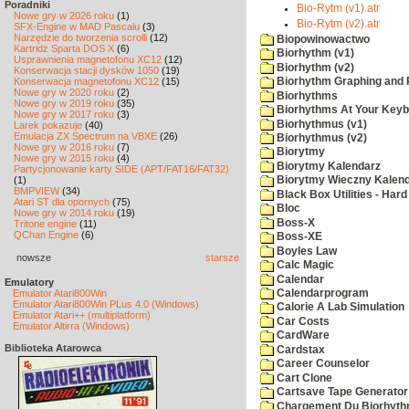
Poradniki
Bio-Rytm (v1).atr
Nowe gry w 2026 roku
(1)
Bio-Rytm (v2).atr
SFX-Engine w MAD Pascalu
(3)
Narzędzie do tworzenia scrolli
(12)
Biopowinowactwo
Kartridż Sparta DOS X
(6)
Biorhythm (v1)
Usprawnienia magnetofonu XC12
(12)
Biorhythm (v2)
Konserwacja stacji dysków 1050
(19)
Konserwacja magnetofonu XC12
(15)
Biorhythm Graphing and P
Nowe gry w 2020 roku
(2)
Biorhythms
Nowe gry w 2019 roku
(35)
Biorhythms At Your Key
Nowe gry w 2017 roku
(3)
Biorhythmus (v1)
Larek pokazuje
(40)
Emulacja ZX Spectrum na VBXE
(26)
Biorhythmus (v2)
Nowe gry w 2016 roku
(7)
Biorytmy
Nowe gry w 2015 roku
(4)
Biorytmy Kalendarz
Partycjonowanie karty SIDE (APT/FAT16/FAT32)
(1)
Biorytmy Wieczny Kalen
BMPVIEW
(34)
Black Box Utilities - Har
Atari ST dla opornych
(75)
Bloc
Nowe gry w 2014 roku
(19)
Boss-X
Tritone engine
(11)
QChan Engine
(6)
Boss-XE
Boyles Law
nowsze
starsze
Calc Magic
Calendar
Emulatory
Calendarprogram
Emulator Atari800Win
Emulator Atari800Win PLus 4.0 (Windows)
Calorie A Lab Simulation
Emulator Atari++ (multiplatform)
Car Costs
Emulator Altirra (Windows)
CardWare
Biblioteka Atarowca
Cardstax
Career Counselor
Cart Clone
Cartsave Tape Generator
Chargement Du Biorhyth