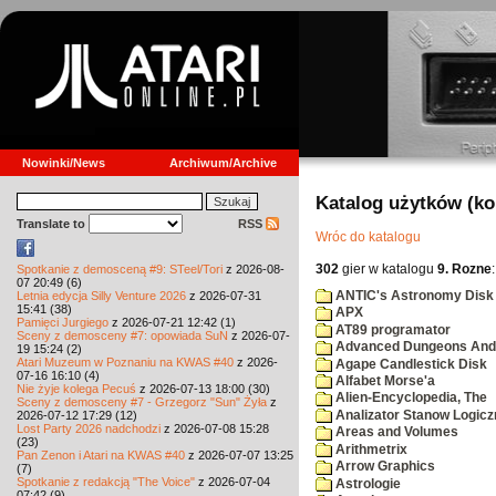
Nowinki/News
Archiwum/Archive
Katalog użytków (k
Translate to
RSS
Wróc do katalogu
302
gier w katalogu
9. Rozne
:
Spotkanie z demosceną #9: STeel/Tori
z 2026-08-
07 20:49 (6)
ANTIC's Astronomy Disk
Letnia edycja Silly Venture 2026
z 2026-07-31
15:41 (38)
APX
Pamięci Jurgiego
z 2026-07-21 12:42 (1)
AT89 programator
Sceny z demosceny #7: opowiada SuN
z 2026-07-
Advanced Dungeons And 
19 15:24 (2)
Atari Muzeum w Poznaniu na KWAS #40
z 2026-
Agape Candlestick Disk
07-16 16:10 (4)
Alfabet Morse'a
Nie żyje kolega Pecuś
z 2026-07-13 18:00 (30)
Alien-Encyclopedia, The
Sceny z demosceny #7 - Grzegorz "Sun" Żyła
z
Analizator Stanow Logic
2026-07-12 17:29 (12)
Lost Party 2026 nadchodzi
z 2026-07-08 15:28
Areas and Volumes
(23)
Arithmetrix
Pan Zenon i Atari na KWAS #40
z 2026-07-07 13:25
Arrow Graphics
(7)
Spotkanie z redakcją "The Voice"
z 2026-07-04
Astrologie
07:42 (9)