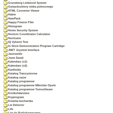
Gruneberg Linkword System
Gwiazdozbiory nieba polnocnego
HTML Converter Viewer
Haber
HamPack
Happy Freezer Filer
Histogram
Home Security System
Horizon Coordinates Calculator
Hurricane
IQ Vyherni Test
In-Store Demonstration Program Cartridge
JNET Joystick Interface
Jasnowidz
Jsem David
Kalendarz (v1)
Kalendarz (v2)
Kardioidy
Katalog Tranzystorow
Katalog nazw
Katalog programow
Katalog programow Mikrofan Opole
Katalog programow Tomsoftware
Krotkofalarstwo
Kryptogram
Ksiazka kucharska
Lie Detector
Life
List do Radiokomputera