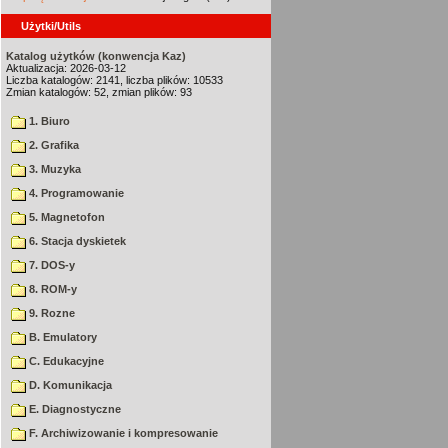
Użytki/Utils
Katalog użytków (konwencja Kaz)
Aktualizacja: 2026-03-12
Liczba katalogów: 2141, liczba plików: 10533
Zmian katalogów: 52, zmian plików: 93
1. Biuro
2. Grafika
3. Muzyka
4. Programowanie
5. Magnetofon
6. Stacja dyskietek
7. DOS-y
8. ROM-y
9. Rozne
B. Emulatory
C. Edukacyjne
D. Komunikacja
E. Diagnostyczne
F. Archiwizowanie i kompresowanie