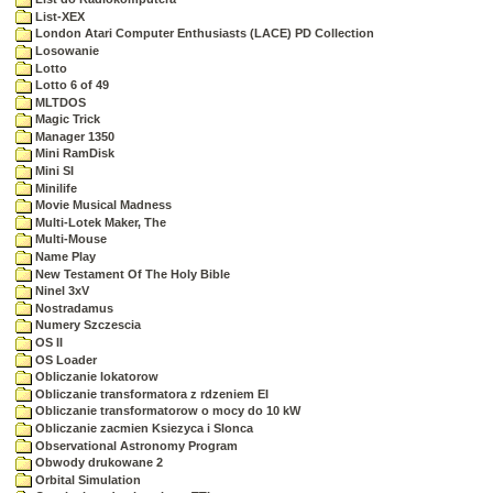
List-XEX
London Atari Computer Enthusiasts (LACE) PD Collection
Losowanie
Lotto
Lotto 6 of 49
MLTDOS
Magic Trick
Manager 1350
Mini RamDisk
Mini SI
Minilife
Movie Musical Madness
Multi-Lotek Maker, The
Multi-Mouse
Name Play
New Testament Of The Holy Bible
Ninel 3xV
Nostradamus
Numery Szczescia
OS II
OS Loader
Obliczanie lokatorow
Obliczanie transformatora z rdzeniem EI
Obliczanie transformatorow o mocy do 10 kW
Obliczanie zacmien Ksiezyca i Slonca
Observational Astronomy Program
Obwody drukowane 2
Orbital Simulation