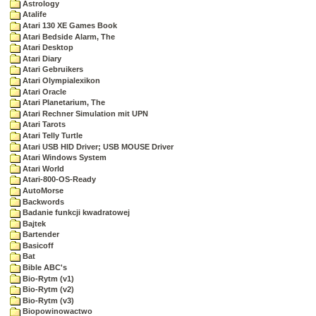
Astrology
Atalife
Atari 130 XE Games Book
Atari Bedside Alarm, The
Atari Desktop
Atari Diary
Atari Gebruikers
Atari Olympialexikon
Atari Oracle
Atari Planetarium, The
Atari Rechner Simulation mit UPN
Atari Tarots
Atari Telly Turtle
Atari USB HID Driver; USB MOUSE Driver
Atari Windows System
Atari World
Atari-800-OS-Ready
AutoMorse
Backwords
Badanie funkcji kwadratowej
Bajtek
Bartender
Basicoff
Bat
Bible ABC's
Bio-Rytm (v1)
Bio-Rytm (v2)
Bio-Rytm (v3)
Biopowinowactwo