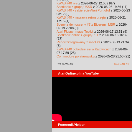
KWAS #40 live
z 2026-06-27 12:53 (167)
Spotkanie z grupą USSR
z 2026-06-26 19:36 (11)
KWAS #40 - zabierzcie Atari Portfolio!
z 2026-06-23
08:12 (0)
KWAS #40 - naprawa retrosprzętu
z 2026-06-21
17:15 (1)
Sceny z demosceny #7 z Bigerem i MBR
z 2026-
06-19 22:08 (0)
Atari Floppy Image Toolkit
z 2026-06-17 13:51 (9)
Spotkanie online z grupą LST
z 2026-06-16 16:32
(17)
Recoil zintegrowany z macOS
z 2026-06-13 21:34
(5)
KWAS #40 odbędzie się w Katowicach
z 2026-06-
07 17:59 (25)
Commodore po atarowsku
z 2026-05-28 21:50 (21)
«« nowsze
starsze »»
AtariOnline.pl na YouTube
Pomocnik/Helper