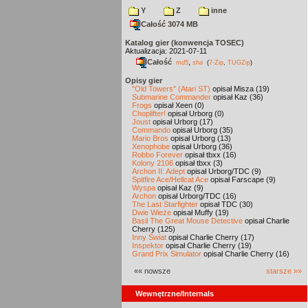
Y
Z
inne
Całość 3074 MB
Katalog gier (konwencja TOSEC)
Aktualizacja: 2021-07-11
Całość
,
md5
sha
(
7-Zip
,
TUGZip
)
Opisy gier
"Old Towers" (Atari ST)
opisał Misza (19)
Submarine Commander
opisał Kaz (36)
Frogs
opisał Xeen (0)
Choplifter!
opisał Urborg (0)
Joust
opisał Urborg (17)
Commando
opisał Urborg (35)
Mario Bros
opisał Urborg (13)
Xenophobe
opisał Urborg (36)
Robbo Forever
opisał tbxx (16)
Kolony 2106
opisał tbxx (3)
Archon II: Adept
opisał Urborg/TDC (9)
Spitfire Ace/Hellcat Ace
opisał Farscape (9)
Wyspa
opisał Kaz (9)
Archon
opisał Urborg/TDC (16)
The Last Starfighter
opisał TDC (30)
Dwie Wieże
opisał Muffy (19)
Basil The Great Mouse Detective
opisał Charlie
Cherry (125)
Inny Świat
opisał Charlie Cherry (17)
Inspektor
opisał Charlie Cherry (19)
Grand Prix Simulator
opisał Charlie Cherry (16)
«« nowsze
starsze »»
Wewnętrzne/Internals