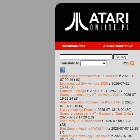
Nowinki/News
Archiwum/Archive
Translate to
RSS
Spotkanie z demosceną #9: STeel/Tori
z 2026-08-
07 20:49 (10)
Letnia edycja Silly Venture 2026
z 2026-07-31
15:41 (38)
Pamięci Jurgiego
z 2026-07-21 12:42 (1)
Sceny z demosceny #7: opowiada SuN
z 2026-07-
19 15:24 (2)
Atari Muzeum w Poznaniu na KWAS #40
z 2026-
07-16 16:10 (4)
Nie żyje kolega Pecuś
z 2026-07-13 18:00 (30)
Sceny z demosceny #7 - Grzegorz "Sun" Żyła
z
2026-07-12 17:29 (12)
Lost Party 2026 nadchodzi
z 2026-07-08 15:28
(23)
Pan Zenon i Atari na KWAS #40
z 2026-07-07 13:25
(7)
Spotkanie z redakcją "The Voice"
z 2026-07-04
07:42 (9)