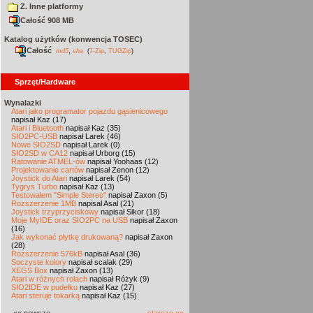
Z. Inne platformy
Całość 908 MB
Katalog użytków (konwencja TOSEC)
Całość
,
md5
sha
(
7-Zip
,
TUGZip
)
Sprzęt/Hardware
Wynalazki
Atari jako programator pojazdu gąsienicowego
napisał Kaz (17)
Atari i Bluetooth
napisał Kaz (35)
SIO2PC-USB
napisał Larek (46)
Nowe SIO2SD
napisał Larek (0)
SIO2SD w CA12
napisał Urborg (15)
Ratowanie ATMEL-ów
napisał Yoohaas (12)
Projektowanie cartów
napisał Zenon (12)
Joystick do Atari
napisał Larek (54)
Tygrys Turbo
napisał Kaz (13)
Testowałem "Simple Stereo"
napisał Zaxon (5)
Rozszerzenie 1MB
napisał Asal (21)
Joystick trzyprzyciskowy
napisał Sikor (18)
Moje MyIDE oraz SIO2PC na USB
napisał Zaxon
(16)
Jak wykonać płytkę drukowaną?
napisał Zaxon
(28)
Rozszerzenie 576kB
napisał Asal (36)
Soczyste kolory
napisał scalak (29)
XEGS Box
napisał Zaxon (13)
Atari w różnych rolach
napisał Różyk (9)
SIO2IDE w pudełku
napisał Kaz (27)
Atari steruje tokarką
napisał Kaz (15)