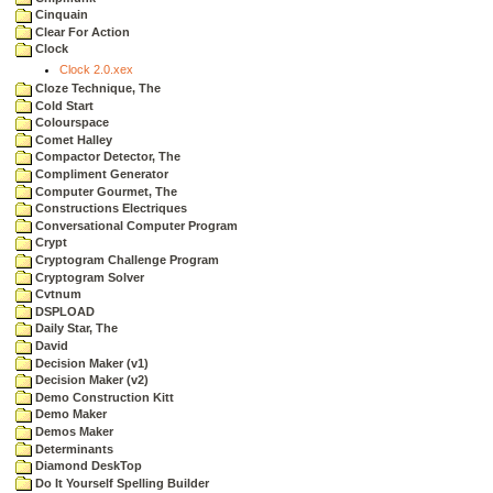
Cinquain
Clear For Action
Clock
Clock 2.0.xex
Cloze Technique, The
Cold Start
Colourspace
Comet Halley
Compactor Detector, The
Compliment Generator
Computer Gourmet, The
Constructions Electriques
Conversational Computer Program
Crypt
Cryptogram Challenge Program
Cryptogram Solver
Cvtnum
DSPLOAD
Daily Star, The
David
Decision Maker (v1)
Decision Maker (v2)
Demo Construction Kitt
Demo Maker
Demos Maker
Determinants
Diamond DeskTop
Do It Yourself Spelling Builder