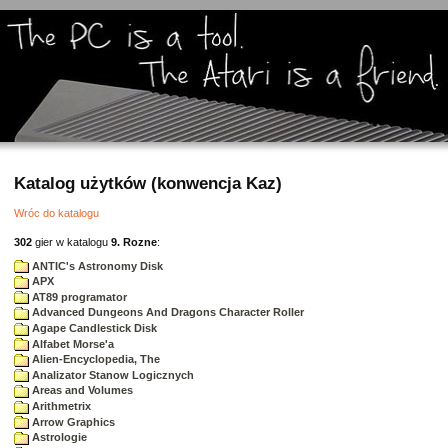
Katalog użytków (konwencja Kaz)
Wróc do katalogu
302
gier w katalogu
9. Rozne
:
ANTIC's Astronomy Disk
APX
AT89 programator
Advanced Dungeons And Dragons Character Roller
Agape Candlestick Disk
Alfabet Morse'a
Alien-Encyclopedia, The
Analizator Stanow Logicznych
Areas and Volumes
Arithmetrix
Arrow Graphics
Astrologie