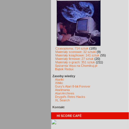
Czasopisma: 714 sztuk
(185)
Materiały scenowe: 32 sztuki
(9)
Materiały książkowe: 141 sztuk
(55)
Materiały firmowe: 27 sztuk
(20)
Materiały o grach: 351 sztuk
(211)
Spiżarnia Voya na Chomikuj.pl
Bajtek Redux
Zasoby wiedzy
Atariki
XWiki
Gury's Atari 8-bit Forever
Atarimania
Atari Archives
Drygol's Retro Hacks
XL Search
Kontakt
HI SCORE CAFÉ