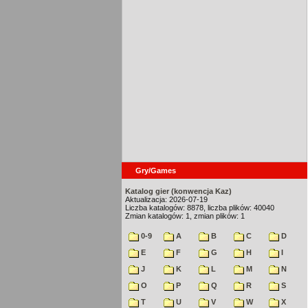
Gry/Games
Katalog gier (konwencja Kaz)
Aktualizacja: 2026-07-19
Liczba katalogów: 8878, liczba plików: 40040
Zmian katalogów: 1, zmian plików: 1
0-9
A
B
C
D
E
F
G
H
I
J
K
L
M
N
O
P
Q
R
S
T
U
V
W
X