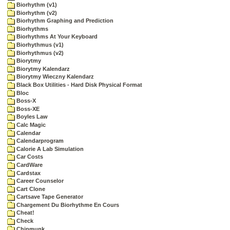
Biorhythm (v1)
Biorhythm (v2)
Biorhythm Graphing and Prediction
Biorhythms
Biorhythms At Your Keyboard
Biorhythmus (v1)
Biorhythmus (v2)
Biorytmy
Biorytmy Kalendarz
Biorytmy Wieczny Kalendarz
Black Box Utilities - Hard Disk Physical Format
Bloc
Boss-X
Boss-XE
Boyles Law
Calc Magic
Calendar
Calendarprogram
Calorie A Lab Simulation
Car Costs
CardWare
Cardstax
Career Counselor
Cart Clone
Cartsave Tape Generator
Chargement Du Biorhythme En Cours
Cheat!
Check
Chipmunk