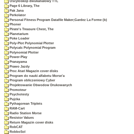
Oscyloskop dwukanalowy TTL
Page 6 Library, The
Pak Jana
Perkolator
Personal Fitness Program Datafile Maker;Gardez La Forme (b)
Phoner
Pirate's Treasure Chest, The
Planetarium
Poke Loader
Poly-Plot Polynomial Plotter
Polycalc Polynomial Program
Polynomial Plotter
Power-Play
Pranayama
Prawo Jazdy
Proc Atari Magazin cover disks
Program do nauki alfabetu Morse'a
Program obliczeniowy Cyber
Projektowanie Obwodow Drukowanych
Promoteur
Psychotesty
Pujcka
Pythagorean Triplets
RAM-Cart
Radio Station Morse
Resistor Values
Return Magazin cover disks
RobCAT
RobboSol