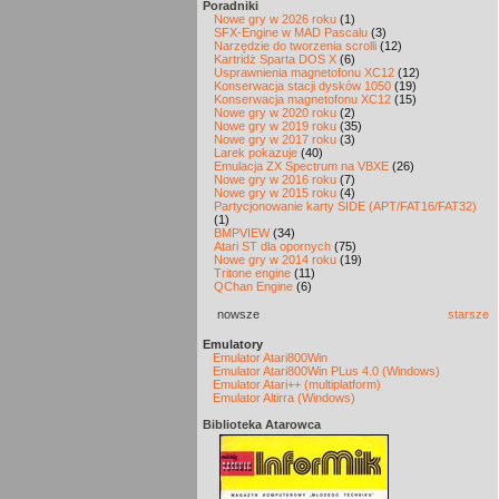
Poradniki
Nowe gry w 2026 roku
(1)
SFX-Engine w MAD Pascalu
(3)
Narzędzie do tworzenia scrolli
(12)
Kartridż Sparta DOS X
(6)
Usprawnienia magnetofonu XC12
(12)
Konserwacja stacji dysków 1050
(19)
Konserwacja magnetofonu XC12
(15)
Nowe gry w 2020 roku
(2)
Nowe gry w 2019 roku
(35)
Nowe gry w 2017 roku
(3)
Larek pokazuje
(40)
Emulacja ZX Spectrum na VBXE
(26)
Nowe gry w 2016 roku
(7)
Nowe gry w 2015 roku
(4)
Partycjonowanie karty SIDE (APT/FAT16/FAT32)
(1)
BMPVIEW
(34)
Atari ST dla opornych
(75)
Nowe gry w 2014 roku
(19)
Tritone engine
(11)
QChan Engine
(6)
nowsze
starsze
Emulatory
Emulator Atari800Win
Emulator Atari800Win PLus 4.0 (Windows)
Emulator Atari++ (multiplatform)
Emulator Altirra (Windows)
Biblioteka Atarowca