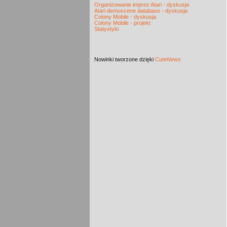
Organizowanie imprez Atari - dyskusja
Atari demoscene database - dyskusja
Colony Mobile - dyskusja
Colony Mobile - projekt
Statystyki
Nowinki
tworzone dzięki
CuteNews