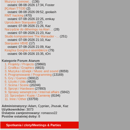
Muzycy scenowi...
(136)
ostatni: 08-08-2026 17:34, Foster
[K] Atari TT030
(2)
ostatni: 08-08-2026 09:52, goolash
RMT hacking
(470)
ostatni: 07-08-2026 22:25, emkay
Uprościłem Starquake
(17)
ostatni: 07-08-2026 21:26, Kaz
Narzędzie do ditheringu na Atari ...
(28)
ostatni: 07-08-2026 21:23, Kaz
Studio komputerowe The Marauder -...
(251)
ostatni: 07-08-2026 21:10, Kaz
Starquake VBXE
(17)
ostatni: 07-08-2026 21:09, Kaz
Książka Gorgha o asemblerze
(79)
ostatni: 06-08-2026 15:35, tOri
Kategorie Forum Atarum
1. Projekty / Projects
(29860)
2. Grafika / Graphics
(6815)
3. Muzyka i dźwięk / Music and sound
(8059)
4. Programowanie / Programming
(13169)
5. Gry / Games
(36912)
6. Użytki / Utils
(4828)
7. Scena / Scene
(20244)
8. Sprzęt / Hardware
(27893)
9. Sprawy wewnętrzne / Internal affairs
(5842)
10. Sprzedam / Kupię / Zamienię
(8194)
11. Inne / Other
(33759)
Administratorzy:
Adam, Cyprian, Jhusak, Kaz
Użytkowników:
3073
Ostatnio zarejestrowany:
romasso22
Postów ostatniej doby:
8
Spotkania i zloty/Meetings & Parties