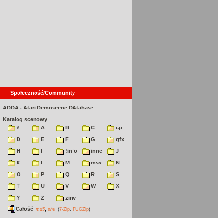
Społeczność/Community
ADDA - Atari Demoscene DAtabase
Katalog scenowy
#
A
B
C
cp
D
E
F
G
gfx
H
I
!info
inne
J
K
L
M
msx
N
O
P
Q
R
S
T
U
V
W
X
Y
Z
ziny
Całość
,
md5
sha
(
7-Zip
,
TUGZip
)