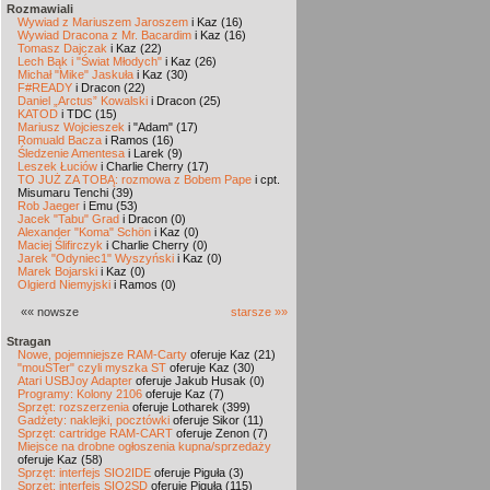
Rozmawiali
Wywiad z Mariuszem Jaroszem
i Kaz (16)
Wywiad Dracona z Mr. Bacardim
i Kaz (16)
Tomasz Dajczak
i Kaz (22)
Lech Bąk i "Świat Młodych"
i Kaz (26)
Michał "Mike" Jaskuła
i Kaz (30)
F#READY
i Dracon (22)
Daniel „Arctus” Kowalski
i Dracon (25)
KATOD
i TDC (15)
Mariusz Wojcieszek
i "Adam" (17)
Romuald Bacza
i Ramos (16)
Śledzenie Amentesa
i Larek (9)
Leszek Łuciów
i Charlie Cherry (17)
TO JUŻ ZA TOBĄ: rozmowa z Bobem Pape
i cpt.
Misumaru Tenchi (39)
Rob Jaeger
i Emu (53)
Jacek "Tabu" Grad
i Dracon (0)
Alexander "Koma" Schön
i Kaz (0)
Maciej Ślifirczyk
i Charlie Cherry (0)
Jarek "Odyniec1" Wyszyński
i Kaz (0)
Marek Bojarski
i Kaz (0)
Olgierd Niemyjski
i Ramos (0)
«« nowsze
starsze »»
Stragan
Nowe, pojemniejsze RAM-Carty
oferuje Kaz (21)
"mouSTer" czyli myszka ST
oferuje Kaz (30)
Atari USBJoy Adapter
oferuje Jakub Husak (0)
Programy: Kolony 2106
oferuje Kaz (7)
Sprzęt: rozszerzenia
oferuje Lotharek (399)
Gadżety: naklejki, pocztówki
oferuje Sikor (11)
Sprzęt: cartridge RAM-CART
oferuje Zenon (7)
Miejsce na drobne ogłoszenia kupna/sprzedaży
oferuje Kaz (58)
Sprzęt: interfejs SIO2IDE
oferuje Piguła (3)
Sprzęt: interfejs SIO2SD
oferuje Piguła (115)