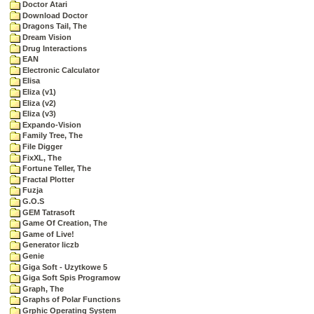
Doctor Atari
Download Doctor
Dragons Tail, The
Dream Vision
Drug Interactions
EAN
Electronic Calculator
Elisa
Eliza (v1)
Eliza (v2)
Eliza (v3)
Expando-Vision
Family Tree, The
File Digger
FixXL, The
Fortune Teller, The
Fractal Plotter
Fuzja
G.O.S
GEM Tatrasoft
Game Of Creation, The
Game of Live!
Generator liczb
Genie
Giga Soft - Uzytkowe 5
Giga Soft Spis Programow
Graph, The
Graphs of Polar Functions
Grphic Operating System