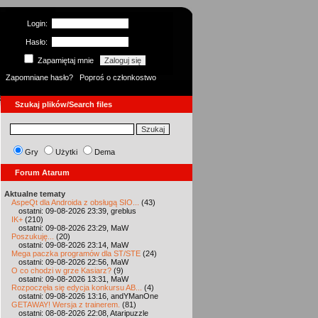
Login:
Hasło:
Zapamiętaj mnie
Zapomniane hasło?
Poproś o członkostwo
Szukaj plików/Search files
Gry
Użytki
Dema
Forum Atarum
Aktualne tematy
AspeQt dla Androida z obsługą SIO...
(43)
ostatni: 09-08-2026 23:39, greblus
IK+
(210)
ostatni: 09-08-2026 23:29, MaW
Poszukuję...
(20)
ostatni: 09-08-2026 23:14, MaW
Mega paczka programów dla ST/STE
(24)
ostatni: 09-08-2026 22:56, MaW
O co chodzi w grze Kasiarz?
(9)
ostatni: 09-08-2026 13:31, MaW
Rozpoczęła się edycja konkursu AB...
(4)
ostatni: 09-08-2026 13:16, andYManOne
GETAWAY! Wersja z trainerem.
(81)
ostatni: 08-08-2026 22:08, Ataripuzzle