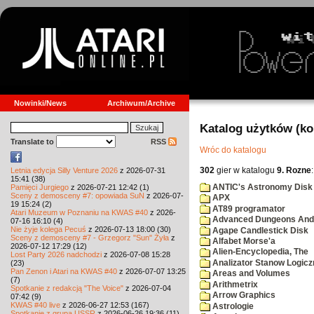
Nowinki/News
Archiwum/Archive
Katalog użytków (k
Translate to
RSS
Wróc do katalogu
302
gier w katalogu
9. Rozne
:
Letnia edycja Silly Venture 2026
z 2026-07-31
15:41 (38)
ANTIC's Astronomy Disk
Pamięci Jurgiego
z 2026-07-21 12:42 (1)
Sceny z demosceny #7: opowiada SuN
z 2026-07-
APX
19 15:24 (2)
AT89 programator
Atari Muzeum w Poznaniu na KWAS #40
z 2026-
Advanced Dungeons And 
07-16 16:10 (4)
Nie żyje kolega Pecuś
z 2026-07-13 18:00 (30)
Agape Candlestick Disk
Sceny z demosceny #7 - Grzegorz "Sun" Żyła
z
Alfabet Morse'a
2026-07-12 17:29 (12)
Alien-Encyclopedia, The
Lost Party 2026 nadchodzi
z 2026-07-08 15:28
Analizator Stanow Logic
(23)
Pan Zenon i Atari na KWAS #40
z 2026-07-07 13:25
Areas and Volumes
(7)
Arithmetrix
Spotkanie z redakcją "The Voice"
z 2026-07-04
Arrow Graphics
07:42 (9)
KWAS #40 live
z 2026-06-27 12:53 (167)
Astrologie
Spotkanie z grupą USSR
z 2026-06-26 19:36 (11)