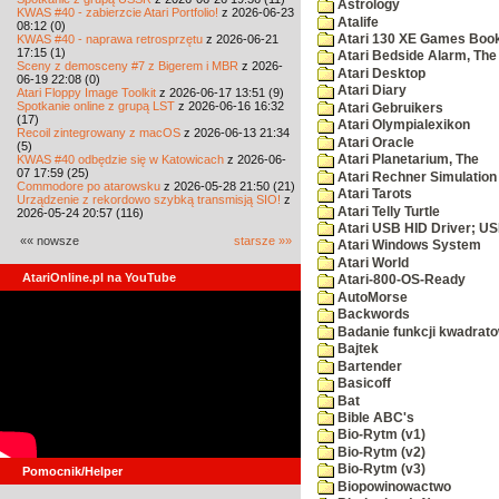
Astrology
KWAS #40 - zabierzcie Atari Portfolio!
z 2026-06-23
Atalife
08:12 (0)
KWAS #40 - naprawa retrosprzętu
z 2026-06-21
Atari 130 XE Games Boo
17:15 (1)
Atari Bedside Alarm, The
Sceny z demosceny #7 z Bigerem i MBR
z 2026-
Atari Desktop
06-19 22:08 (0)
Atari Diary
Atari Floppy Image Toolkit
z 2026-06-17 13:51 (9)
Spotkanie online z grupą LST
z 2026-06-16 16:32
Atari Gebruikers
(17)
Atari Olympialexikon
Recoil zintegrowany z macOS
z 2026-06-13 21:34
Atari Oracle
(5)
KWAS #40 odbędzie się w Katowicach
z 2026-06-
Atari Planetarium, The
07 17:59 (25)
Atari Rechner Simulation
Commodore po atarowsku
z 2026-05-28 21:50 (21)
Atari Tarots
Urządzenie z rekordowo szybką transmisją SIO!
z
Atari Telly Turtle
2026-05-24 20:57 (116)
Atari USB HID Driver; U
«« nowsze
starsze »»
Atari Windows System
Atari World
AtariOnline.pl na YouTube
Atari-800-OS-Ready
AutoMorse
Backwords
Badanie funkcji kwadrato
Bajtek
Bartender
Basicoff
Bat
Bible ABC's
Bio-Rytm (v1)
Bio-Rytm (v2)
Bio-Rytm (v3)
Pomocnik/Helper
Biopowinowactwo