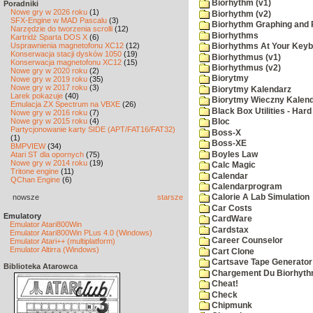
Biorhythm (v1)
Poradniki
Nowe gry w 2026 roku
(1)
Biorhythm (v2)
SFX-Engine w MAD Pascalu
(3)
Biorhythm Graphing and P
Narzędzie do tworzenia scrolli
(12)
Biorhythms
Kartridż Sparta DOS X
(6)
Usprawnienia magnetofonu XC12
(12)
Biorhythms At Your Key
Konserwacja stacji dysków 1050
(19)
Biorhythmus (v1)
Konserwacja magnetofonu XC12
(15)
Biorhythmus (v2)
Nowe gry w 2020 roku
(2)
Biorytmy
Nowe gry w 2019 roku
(35)
Nowe gry w 2017 roku
(3)
Biorytmy Kalendarz
Larek pokazuje
(40)
Biorytmy Wieczny Kalen
Emulacja ZX Spectrum na VBXE
(26)
Black Box Utilities - Har
Nowe gry w 2016 roku
(7)
Nowe gry w 2015 roku
(4)
Bloc
Partycjonowanie karty SIDE (APT/FAT16/FAT32)
Boss-X
(1)
Boss-XE
BMPVIEW
(34)
Boyles Law
Atari ST dla opornych
(75)
Nowe gry w 2014 roku
(19)
Calc Magic
Tritone engine
(11)
Calendar
QChan Engine
(6)
Calendarprogram
nowsze
starsze
Calorie A Lab Simulation
Car Costs
Emulatory
CardWare
Emulator Atari800Win
Cardstax
Emulator Atari800Win PLus 4.0 (Windows)
Career Counselor
Emulator Atari++ (multiplatform)
Emulator Altirra (Windows)
Cart Clone
Cartsave Tape Generator
Biblioteka Atarowca
Chargement Du Biorhyth
Cheat!
Check
Chipmunk