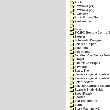
Roots
Rownania (v1)
Rownania (v2)
Rozmowa
Runic Cross, The
Rzut koscia
S.T.P
SDG
SIO2PC Remote Control 
Satuner
Schematic Designer
Science Helper
Seks-test
Sex-Polohy
Sex-Test Czy Jestes Dobr
Simper
Sine Wave Graphs
Skyscape
Slave, The
Slownik angielsko-polski 
Slownik angielsko-polski 
Solar System
Solving Quadratic Equati
Spanish Study Guide
SpeedRead+
Sportka
Star Encounters
Stats
Story Machine (v1)