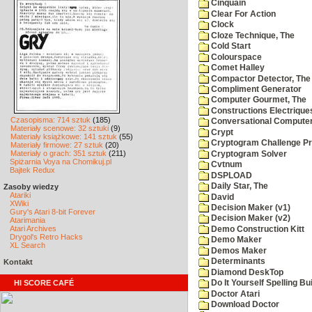
Cinquain
Clear For Action
Clock
Cloze Technique, The
Cold Start
Colourspace
Comet Halley
Compactor Detector, The
Compliment Generator
Computer Gourmet, The
Constructions Electrique
Czasopisma: 714 sztuk
(185)
Conversational Compute
Materiały scenowe: 32 sztuki
(9)
Crypt
Materiały książkowe: 141 sztuk
(55)
Cryptogram Challenge P
Materiały firmowe: 27 sztuk
(20)
Materiały o grach: 351 sztuk
(211)
Cryptogram Solver
Spiżarnia Voya na Chomikuj.pl
Cvtnum
Bajtek Redux
DSPLOAD
Daily Star, The
Zasoby wiedzy
Atariki
David
XWiki
Decision Maker (v1)
Gury's Atari 8-bit Forever
Decision Maker (v2)
Atarimania
Atari Archives
Demo Construction Kitt
Drygol's Retro Hacks
Demo Maker
XL Search
Demos Maker
Determinants
Kontakt
Diamond DeskTop
HI SCORE CAFÉ
Do It Yourself Spelling Bu
Doctor Atari
Download Doctor