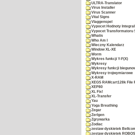
ULTRA-Translator
Virus Installer
Virus Scanner
Vital Signs
Vlaggenspel
Vypocet Hodnoty Integra
Vypocet Transformatoru 
Whatis
Who Am I
Wieczny Kalendarz
Window XL-XE
Worm
Wykres funkcji Y-F(X)
Wykresy
Wykresy funkcji bieguno
Wykresy trojwymiarowe
X-RAM
XEGS RAMcart128k File 
XEP80
XL Fix!
XL-Transfer
Yau
Yoga Breathing
Zegar
Zerlgen
Zgrywarka
Zodiac
zestaw dyskietek Bellco
zestaw dyskietek ROBOS