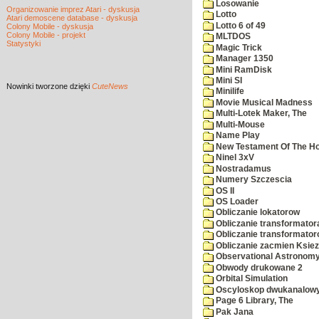
Losowanie
Organizowanie imprez Atari - dyskusja
Lotto
Atari demoscene database - dyskusja
Lotto 6 of 49
Colony Mobile - dyskusja
Colony Mobile - projekt
MLTDOS
Statystyki
Magic Trick
Manager 1350
Mini RamDisk
Mini SI
Nowinki
tworzone dzięki
CuteNews
Minilife
Movie Musical Madness
Multi-Lotek Maker, The
Multi-Mouse
Name Play
New Testament Of The Ho
Ninel 3xV
Nostradamus
Numery Szczescia
OS II
OS Loader
Obliczanie lokatorow
Obliczanie transformator
Obliczanie transformato
Obliczanie zacmien Ksiez
Observational Astronom
Obwody drukowane 2
Orbital Simulation
Oscyloskop dwukanalow
Page 6 Library, The
Pak Jana