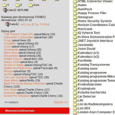
HTML Converter Viewer
Y
Z
inne
Haber
HamPack
Całość 3074 MB
Happy Freezer Filer
Katalog gier (konwencja TOSEC)
Histogram
Aktualizacja: 2021-07-11
Home Security System
Całość
,
md5
sha
(
7-Zip
,
TUGZip
)
Horizon Coordinates Calc
Hurricane
Opisy gier
IQ Vyherni Test
"Old Towers" (Atari ST)
opisał Misza (19)
In-Store Demonstration P
Submarine Commander
opisał Kaz (36)
Frogs
opisał Xeen (0)
JNET Joystick Interface
Choplifter!
opisał Urborg (0)
Jasnowidz
Joust
opisał Urborg (17)
Jsem David
Commando
opisał Urborg (35)
Mario Bros
opisał Urborg (13)
Kalendarz (v1)
Xenophobe
opisał Urborg (36)
Kalendarz (v2)
Robbo Forever
opisał tbxx (16)
Kardioidy
Kolony 2106
opisał tbxx (3)
Katalog Tranzystorow
Archon II: Adept
opisał Urborg/TDC (9)
Spitfire Ace/Hellcat Ace
opisał Farscape (9)
Katalog nazw
Wyspa
opisał Kaz (9)
Katalog programow
Archon
opisał Urborg/TDC (16)
Katalog programow Mikro
The Last Starfighter
opisał TDC (30)
Dwie Wieże
opisał Muffy (19)
Katalog programow Toms
Basil The Great Mouse Detective
opisał Charlie
Krotkofalarstwo
Cherry (125)
Kryptogram
Inny Świat
opisał Charlie Cherry (17)
Ksiazka kucharska
Inspektor
opisał Charlie Cherry (19)
Grand Prix Simulator
opisał Charlie Cherry (16)
Lie Detector
Life
«« nowsze
starsze »»
List do Radiokomputera
List-XEX
Wewnętrzne/Internals
London Atari Computer En