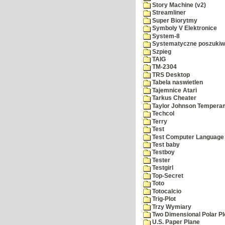
Story Machine (v2)
Streamliner
Super Biorytmy
Symboly V Elektronice
System-8
Systematyczne poszukiw
Szpieg
TAIG
TM-2304
TRS Desktop
Tabela naswietlen
Tajemnice Atari
Tarkus Cheater
Taylor Johnson Temperam
Techcol
Terry
Test
Test Computer Language
Test baby
Testboy
Tester
Testgirl
Top-Secret
Toto
Totocalcio
Trig-Plot
Trzy Wymiary
Two Dimensional Polar Pl
U.S. Paper Plane