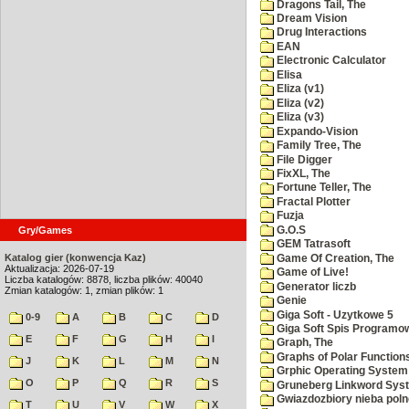
Dragons Tail, The
Dream Vision
Drug Interactions
EAN
Electronic Calculator
Elisa
Eliza (v1)
Eliza (v2)
Eliza (v3)
Expando-Vision
Family Tree, The
File Digger
FixXL, The
Fortune Teller, The
Fractal Plotter
Fuzja
G.O.S
Gry/Games
GEM Tatrasoft
Katalog gier (konwencja Kaz)
Game Of Creation, The
Aktualizacja: 2026-07-19
Game of Live!
Liczba katalogów: 8878, liczba plików: 40040
Generator liczb
Zmian katalogów: 1, zmian plików: 1
Genie
Giga Soft - Uzytkowe 5
0-9
A
B
C
D
Giga Soft Spis Programo
E
F
G
H
I
Graph, The
Graphs of Polar Function
J
K
L
M
N
Grphic Operating System
O
P
Q
R
S
Gruneberg Linkword Sys
Gwiazdozbiory nieba pol
T
U
V
W
X