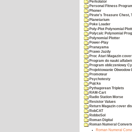
Perkolator
Personal Fitness Program
Phoner
Pirate's Treasure Chest, 
Planetarium
Poke Loader
Poly-Plot Polynomial Plot
Polycalc Polynomial Pro
Polynomial Plotter
Power-Play
Pranayama
Prawo Jazdy
Proc Atari Magazin cover
Program do nauki alfabet
Program obliczeniowy Cy
Projektowanie Obwodow
Promoteur
Psychotesty
Pujcka
Pythagorean Triplets
RAM-Cart
Radio Station Morse
Resistor Values
Return Magazin cover di
RobCAT
RobboSol
Roman Digital
Roman Numeral Convert
Roman Numeral Conver