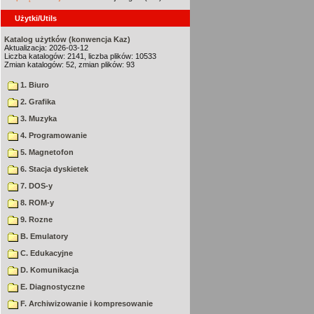
Użytki/Utils
Katalog użytków (konwencja Kaz)
Aktualizacja: 2026-03-12
Liczba katalogów: 2141, liczba plików: 10533
Zmian katalogów: 52, zmian plików: 93
1. Biuro
2. Grafika
3. Muzyka
4. Programowanie
5. Magnetofon
6. Stacja dyskietek
7. DOS-y
8. ROM-y
9. Rozne
B. Emulatory
C. Edukacyjne
D. Komunikacja
E. Diagnostyczne
F. Archiwizowanie i kompresowanie