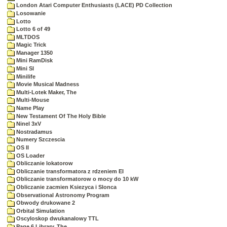
London Atari Computer Enthusiasts (LACE) PD Collection
Losowanie
Lotto
Lotto 6 of 49
MLTDOS
Magic Trick
Manager 1350
Mini RamDisk
Mini SI
Minilife
Movie Musical Madness
Multi-Lotek Maker, The
Multi-Mouse
Name Play
New Testament Of The Holy Bible
Ninel 3xV
Nostradamus
Numery Szczescia
OS II
OS Loader
Obliczanie lokatorow
Obliczanie transformatora z rdzeniem EI
Obliczanie transformatorow o mocy do 10 kW
Obliczanie zacmien Ksiezyca i Slonca
Observational Astronomy Program
Obwody drukowane 2
Orbital Simulation
Oscyloskop dwukanalowy TTL
Page 6 Library, The