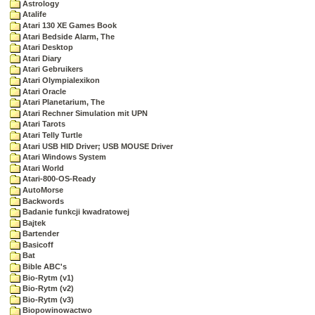
Astrology
Atalife
Atari 130 XE Games Book
Atari Bedside Alarm, The
Atari Desktop
Atari Diary
Atari Gebruikers
Atari Olympialexikon
Atari Oracle
Atari Planetarium, The
Atari Rechner Simulation mit UPN
Atari Tarots
Atari Telly Turtle
Atari USB HID Driver; USB MOUSE Driver
Atari Windows System
Atari World
Atari-800-OS-Ready
AutoMorse
Backwords
Badanie funkcji kwadratowej
Bajtek
Bartender
Basicoff
Bat
Bible ABC's
Bio-Rytm (v1)
Bio-Rytm (v2)
Bio-Rytm (v3)
Biopowinowactwo