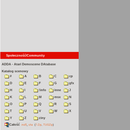
Społeczność/Community
ADDA - Atari Demoscene DAtabase
Katalog scenowy
#
A
B
C
cp
D
E
F
G
gfx
H
I
!info
inne
J
K
L
M
msx
N
O
P
Q
R
S
T
U
V
W
X
Y
Z
ziny
Całość
,
md5
sha
(
7-Zip
,
TUGZip
)