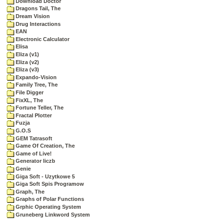
Download Doctor
Dragons Tail, The
Dream Vision
Drug Interactions
EAN
Electronic Calculator
Elisa
Eliza (v1)
Eliza (v2)
Eliza (v3)
Expando-Vision
Family Tree, The
File Digger
FixXL, The
Fortune Teller, The
Fractal Plotter
Fuzja
G.O.S
GEM Tatrasoft
Game Of Creation, The
Game of Live!
Generator liczb
Genie
Giga Soft - Uzytkowe 5
Giga Soft Spis Programow
Graph, The
Graphs of Polar Functions
Grphic Operating System
Gruneberg Linkword System