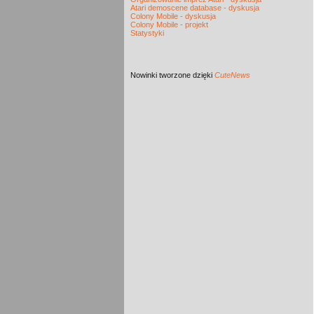
Atari demoscene database - dyskusja
Colony Mobile - dyskusja
Colony Mobile - projekt
Statystyki
Nowinki
tworzone dzięki
CuteNews