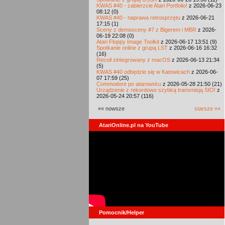
KWAS #40 - zabierzcie Atari Portfolio!
z 2026-06-23
08:12 (0)
KWAS #40 - naprawa retrosprzętu
z 2026-06-21
17:15 (1)
Sceny z demosceny #7 z Bigerem i MBR
z 2026-
06-19 22:08 (0)
Atari Floppy Image Toolkit
z 2026-06-17 13:51 (9)
Spotkanie online z grupą LST
z 2026-06-16 16:32
(16)
Recoil zintegrowany z macOS
z 2026-06-13 21:34
(5)
KWAS #40 odbędzie się w Katowicach
z 2026-06-
07 17:59 (25)
Commodore po atarowsku
z 2026-05-28 21:50 (21)
Urządzenie z rekordowo szybką transmisją SIO!
z
2026-05-24 20:57 (116)
«« nowsze
starsze »»
AtariOnline.pl na YouTube
Pomocnik/Helper