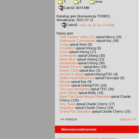
Y
Z
inne
Całość 3074 MB
Katalog gier (konwencja TOSEC)
Aktualizacja: 2021-07-11
Całość
,
md5
sha
(
7-Zip
,
TUGZip
)
Opisy gier
"Old Towers" (Atari ST)
opisał Misza (19)
Submarine Commander
opisał Kaz (36)
Frogs
opisał Xeen (0)
Choplifter!
opisał Urborg (0)
Joust
opisał Urborg (17)
Commando
opisał Urborg (35)
Mario Bros
opisał Urborg (13)
Xenophobe
opisał Urborg (36)
Robbo Forever
opisał tbxx (16)
Kolony 2106
opisał tbxx (3)
Archon II: Adept
opisał Urborg/TDC (9)
Spitfire Ace/Hellcat Ace
opisał Farscape (9)
Wyspa
opisał Kaz (9)
Archon
opisał Urborg/TDC (16)
The Last Starfighter
opisał TDC (30)
Dwie Wieże
opisał Muffy (19)
Basil The Great Mouse Detective
opisał Charlie
Cherry (125)
Inny Świat
opisał Charlie Cherry (17)
Inspektor
opisał Charlie Cherry (19)
Grand Prix Simulator
opisał Charlie Cherry (16)
«« nowsze
starsze »»
Wewnętrzne/Internals
Organizowanie imprez Atari - dyskusja