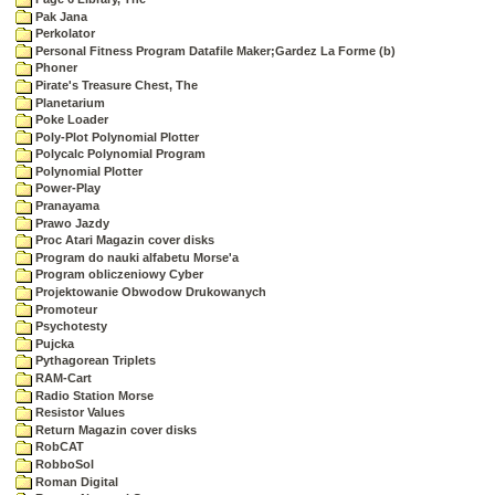
Pak Jana
Perkolator
Personal Fitness Program Datafile Maker;Gardez La Forme (b)
Phoner
Pirate's Treasure Chest, The
Planetarium
Poke Loader
Poly-Plot Polynomial Plotter
Polycalc Polynomial Program
Polynomial Plotter
Power-Play
Pranayama
Prawo Jazdy
Proc Atari Magazin cover disks
Program do nauki alfabetu Morse'a
Program obliczeniowy Cyber
Projektowanie Obwodow Drukowanych
Promoteur
Psychotesty
Pujcka
Pythagorean Triplets
RAM-Cart
Radio Station Morse
Resistor Values
Return Magazin cover disks
RobCAT
RobboSol
Roman Digital