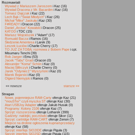
Rozmawiali
Wywiad z Mariuszem Jaroszem
i Kaz (16)
Wywiad Dracona z Mr. Bacardim
i Kaz (16)
Tomasz Dajczak
i Kaz (22)
Lech Bąk i "Świat Młodych"
i Kaz (26)
Michał "Mike" Jaskuła
i Kaz (30)
F#READY
i Dracon (22)
Daniel „Arctus” Kowalski
i Dracon (25)
KATOD
i TDC (15)
Mariusz Wojcieszek
i "Adam" (17)
Romuald Bacza
i Ramos (16)
Śledzenie Amentesa
i Larek (9)
Leszek Łuciów
i Charlie Cherry (17)
TO JUŻ ZA TOBĄ: rozmowa z Bobem Pape
i cpt.
Misumaru Tenchi (39)
Rob Jaeger
i Emu (53)
Jacek "Tabu" Grad
i Dracon (0)
Alexander "Koma" Schön
i Kaz (0)
Maciej Ślifirczyk
i Charlie Cherry (0)
Jarek "Odyniec1" Wyszyński
i Kaz (0)
Marek Bojarski
i Kaz (0)
Olgierd Niemyjski
i Ramos (0)
«« nowsze
starsze »»
Stragan
Nowe, pojemniejsze RAM-Carty
oferuje Kaz (21)
"mouSTer" czyli myszka ST
oferuje Kaz (30)
Atari USBJoy Adapter
oferuje Jakub Husak (0)
Programy: Kolony 2106
oferuje Kaz (7)
Sprzęt: rozszerzenia
oferuje Lotharek (399)
Gadżety: naklejki, pocztówki
oferuje Sikor (11)
Sprzęt: cartridge RAM-CART
oferuje Zenon (7)
Miejsce na drobne ogłoszenia kupna/sprzedaży
oferuje Kaz (58)
Sprzęt: interfejs SIO2IDE
oferuje Piguła (3)
Sprzęt: interfejs SIO2SD
oferuje Piguła (115)