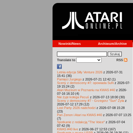
Nowinki/News
Archiwum/Archive
Translate to
RSS
Letnia edycja Silly Venture 2026
z 2026-07-31
15:41 (36)
Pamięci Jurgiego
z 2026-07-21 12:42 (1)
Sceny z demosceny #7: opowiada SuN
z 2026-07-
19 15:24 (2)
Atari Muzeum w Poznaniu na KWAS #40
z 2026-
07-16 16:10 (4)
Nie żyje kolega Pecuś
z 2026-07-13 18:00 (30)
Sceny z demosceny #7 - Grzegorz "Sun" Żyła
z
2026-07-12 17:29 (12)
Lost Party 2026 nadchodzi
z 2026-07-08 15:28
(23)
Pan Zenon i Atari na KWAS #40
z 2026-07-07 13:25
(7)
Spotkanie z redakcją "The Voice"
z 2026-07-04
07:42 (9)
KWAS #40 live
z 2026-06-27 12:53 (167)
Spotkanie z grupą USSR
z 2026-06-26 19:36 (11)