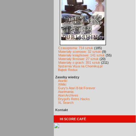
Czasopisma: 714 sztuk
(185)
Materiały scenowe: 32 sztuki
(9)
Materiały książkowe: 141 sztuk
(55)
Materiały firmowe: 27 sztuk
(20)
Materiały o grach: 351 sztuk
(211)
Spiżarnia Voya na Chomikuj.pl
Bajtek Redux
Zasoby wiedzy
Atariki
XWiki
Gury's Atari 8-bit Forever
Atarimania
Atari Archives
Drygol's Retro Hacks
XL Search
Kontakt
HI SCORE CAFÉ