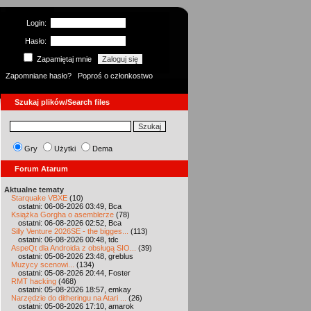
Login:
Hasło:
Zapamiętaj mnie
Zapomniane hasło?
Poproś o członkostwo
Szukaj plików/Search files
Gry
Użytki
Dema
Forum Atarum
Aktualne tematy
Starquake VBXE
(10)
ostatni: 06-08-2026 03:49, Bca
Książka Gorgha o asemblerze
(78)
ostatni: 06-08-2026 02:52, Bca
Silly Venture 2026SE - the bigges...
(113)
ostatni: 06-08-2026 00:48, tdc
AspeQt dla Androida z obsługą SIO...
(39)
ostatni: 05-08-2026 23:48, greblus
Muzycy scenowi...
(134)
ostatni: 05-08-2026 20:44, Foster
RMT hacking
(468)
ostatni: 05-08-2026 18:57, emkay
Narzędzie do ditheringu na Atari ...
(26)
ostatni: 05-08-2026 17:10, amarok