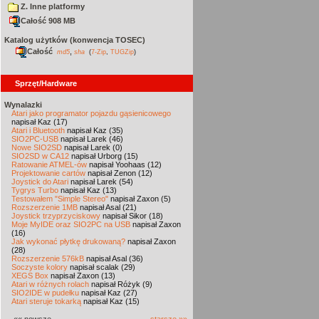
Z. Inne platformy
Całość 908 MB
Katalog użytków (konwencja TOSEC)
Całość
,
md5
sha
(
7-Zip
,
TUGZip
)
Sprzęt/Hardware
Wynalazki
Atari jako programator pojazdu gąsienicowego
napisał Kaz (17)
Atari i Bluetooth
napisał Kaz (35)
SIO2PC-USB
napisał Larek (46)
Nowe SIO2SD
napisał Larek (0)
SIO2SD w CA12
napisał Urborg (15)
Ratowanie ATMEL-ów
napisał Yoohaas (12)
Projektowanie cartów
napisał Zenon (12)
Joystick do Atari
napisał Larek (54)
Tygrys Turbo
napisał Kaz (13)
Testowałem "Simple Stereo"
napisał Zaxon (5)
Rozszerzenie 1MB
napisał Asal (21)
Joystick trzyprzyciskowy
napisał Sikor (18)
Moje MyIDE oraz SIO2PC na USB
napisał Zaxon
(16)
Jak wykonać płytkę drukowaną?
napisał Zaxon
(28)
Rozszerzenie 576kB
napisał Asal (36)
Soczyste kolory
napisał scalak (29)
XEGS Box
napisał Zaxon (13)
Atari w różnych rolach
napisał Różyk (9)
SIO2IDE w pudełku
napisał Kaz (27)
Atari steruje tokarką
napisał Kaz (15)