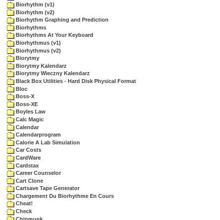
Biorhythm (v1)
Biorhythm (v2)
Biorhythm Graphing and Prediction
Biorhythms
Biorhythms At Your Keyboard
Biorhythmus (v1)
Biorhythmus (v2)
Biorytmy
Biorytmy Kalendarz
Biorytmy Wieczny Kalendarz
Black Box Utilities - Hard Disk Physical Format
Bloc
Boss-X
Boss-XE
Boyles Law
Calc Magic
Calendar
Calendarprogram
Calorie A Lab Simulation
Car Costs
CardWare
Cardstax
Career Counselor
Cart Clone
Cartsave Tape Generator
Chargement Du Biorhythme En Cours
Cheat!
Check
Chipmunk