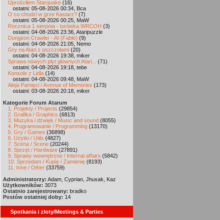
Uprościłem Starquake
(16)
ostatni: 05-08-2026 00:34, Bca
O co chodzi w grze Kasiarz?
(7)
ostatni: 05-08-2026 00:25, MaW
Rocznica 1 sierpnia - turówka WRCOH
(3)
ostatni: 04-08-2026 23:36, Ataripuzzle
Dungeon Crawler - AI (Fable)
(9)
ostatni: 04-08-2026 21:05, Nemo
Gry na Atari z pszczołami
(20)
ostatni: 04-08-2026 19:38, miker
Sprawa nowych płyt głównych Atari...
(71)
ostatni: 04-08-2026 19:18, tebe
Konsole z Lidla
(14)
ostatni: 04-08-2026 09:48, MaW
Aleja Pamięci / Avenue of Memories
(173)
ostatni: 03-08-2026 20:18, miker
Kategorie Forum Atarum
1. Projekty / Projects
(29854)
2. Grafika / Graphics
(6813)
3. Muzyka i dźwięk / Music and sound
(8055)
4. Programowanie / Programming
(13170)
5. Gry / Games
(36898)
6. Użytki / Utils
(4827)
7. Scena / Scene
(20244)
8. Sprzęt / Hardware
(27891)
9. Sprawy wewnętrzne / Internal affairs
(5842)
10. Sprzedam / Kupię / Zamienię
(8193)
11. Inne / Other
(33759)
Administratorzy:
Adam, Cyprian, Jhusak, Kaz
Użytkowników:
3073
Ostatnio zarejestrowany:
bradko
Postów ostatniej doby:
14
Spotkania i zloty/Meetings & Parties