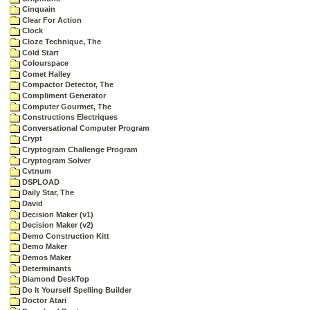
Cinquain
Clear For Action
Clock
Cloze Technique, The
Cold Start
Colourspace
Comet Halley
Compactor Detector, The
Compliment Generator
Computer Gourmet, The
Constructions Electriques
Conversational Computer Program
Crypt
Cryptogram Challenge Program
Cryptogram Solver
Cvtnum
DSPLOAD
Daily Star, The
David
Decision Maker (v1)
Decision Maker (v2)
Demo Construction Kitt
Demo Maker
Demos Maker
Determinants
Diamond DeskTop
Do It Yourself Spelling Builder
Doctor Atari