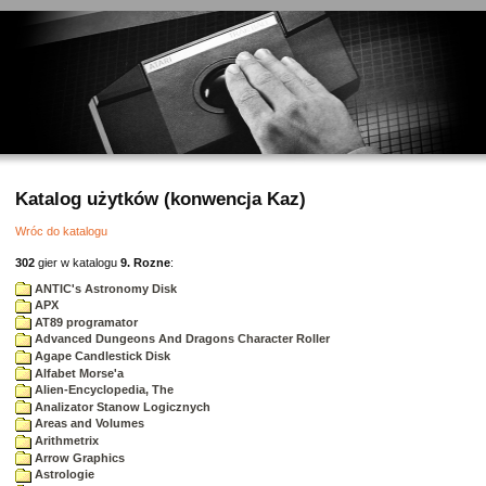
Katalog użytków (konwencja Kaz)
Wróc do katalogu
302
gier w katalogu
9. Rozne
:
ANTIC's Astronomy Disk
APX
AT89 programator
Advanced Dungeons And Dragons Character Roller
Agape Candlestick Disk
Alfabet Morse'a
Alien-Encyclopedia, The
Analizator Stanow Logicznych
Areas and Volumes
Arithmetrix
Arrow Graphics
Astrologie