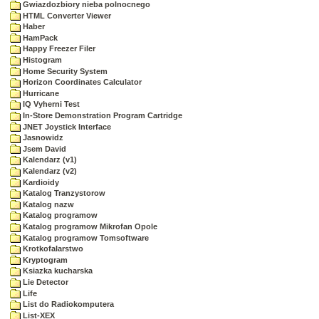
Gwiazdozbiory nieba polnocnego
HTML Converter Viewer
Haber
HamPack
Happy Freezer Filer
Histogram
Home Security System
Horizon Coordinates Calculator
Hurricane
IQ Vyherni Test
In-Store Demonstration Program Cartridge
JNET Joystick Interface
Jasnowidz
Jsem David
Kalendarz (v1)
Kalendarz (v2)
Kardioidy
Katalog Tranzystorow
Katalog nazw
Katalog programow
Katalog programow Mikrofan Opole
Katalog programow Tomsoftware
Krotkofalarstwo
Kryptogram
Ksiazka kucharska
Lie Detector
Life
List do Radiokomputera
List-XEX