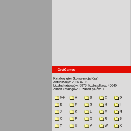
Gry/Games
Katalog gier (konwencja Kaz)
Aktualizacja: 2026-07-19
Liczba katalogów: 8878, liczba plików: 40040
Zmian katalogów: 1, zmian plików: 1
0-9
A
B
C
D
E
F
G
H
I
J
K
L
M
N
O
P
Q
R
S
T
U
V
W
X