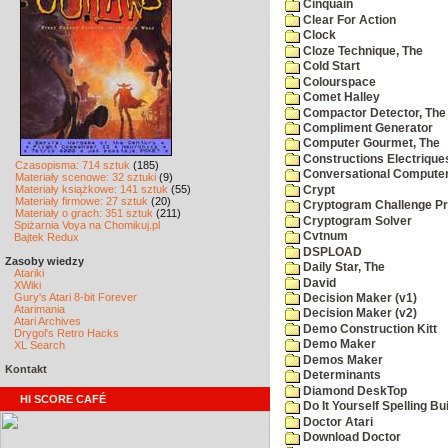
Cinquain
Clear For Action
Clock
Cloze Technique, The
Cold Start
Colourspace
Comet Halley
Compactor Detector, The
Compliment Generator
Computer Gourmet, The
Constructions Electrique
Czasopisma: 714 sztuk
(185)
Conversational Compute
Materiały scenowe: 32 sztuki
(9)
Materiały książkowe: 141 sztuk
(55)
Crypt
Materiały firmowe: 27 sztuk
(20)
Cryptogram Challenge P
Materiały o grach: 351 sztuk
(211)
Cryptogram Solver
Spiżarnia Voya na Chomikuj.pl
Cvtnum
Bajtek Redux
DSPLOAD
Zasoby wiedzy
Daily Star, The
Atariki
David
XWiki
Gury's Atari 8-bit Forever
Decision Maker (v1)
Atarimania
Decision Maker (v2)
Atari Archives
Demo Construction Kitt
Drygol's Retro Hacks
Demo Maker
XL Search
Demos Maker
Kontakt
Determinants
Diamond DeskTop
HI SCORE CAFÉ
Do It Yourself Spelling Bu
Doctor Atari
Download Doctor