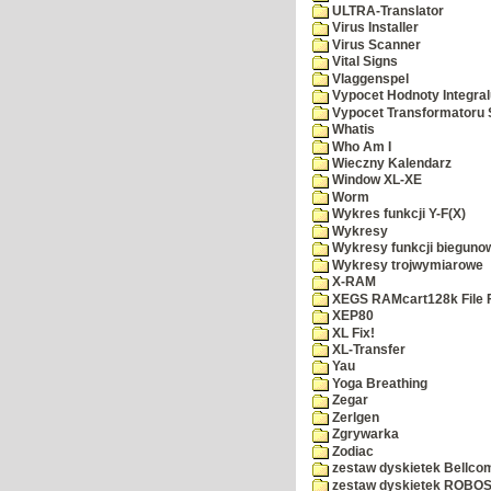
ULTRA-Translator
Virus Installer
Virus Scanner
Vital Signs
Vlaggenspel
Vypocet Hodnoty Integra
Vypocet Transformatoru 
Whatis
Who Am I
Wieczny Kalendarz
Window XL-XE
Worm
Wykres funkcji Y-F(X)
Wykresy
Wykresy funkcji bieguno
Wykresy trojwymiarowe
X-RAM
XEGS RAMcart128k File 
XEP80
XL Fix!
XL-Transfer
Yau
Yoga Breathing
Zegar
Zerlgen
Zgrywarka
Zodiac
zestaw dyskietek Bellco
zestaw dyskietek ROBOS