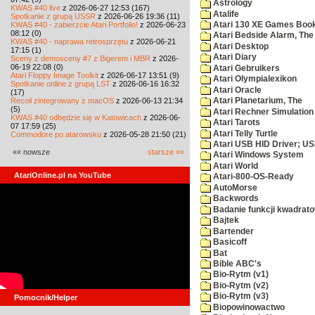
Astrology
KWAS #40 live
z 2026-06-27 12:53 (167)
Atalife
Spotkanie z grupą USSR
z 2026-06-26 19:36 (11)
KWAS #40 - zabierzcie Atari Portfolio!
z 2026-06-23
Atari 130 XE Games Boo
08:12 (0)
Atari Bedside Alarm, The
KWAS #40 - naprawa retrosprzętu
z 2026-06-21
Atari Desktop
17:15 (1)
Atari Diary
Sceny z demosceny #7 z Bigerem i MBR
z 2026-
06-19 22:08 (0)
Atari Gebruikers
Atari Floppy Image Toolkit
z 2026-06-17 13:51 (9)
Atari Olympialexikon
Spotkanie online z grupą LST
z 2026-06-16 16:32
Atari Oracle
(17)
Recoil zintegrowany z macOS
z 2026-06-13 21:34
Atari Planetarium, The
(5)
Atari Rechner Simulation
KWAS #40 odbędzie się w Katowicach
z 2026-06-
Atari Tarots
07 17:59 (25)
Atari Telly Turtle
Commodore po atarowsku
z 2026-05-28 21:50 (21)
Atari USB HID Driver; U
«« nowsze
starsze »»
Atari Windows System
Atari World
AtariOnline.pl na YouTube
Atari-800-OS-Ready
AutoMorse
Backwords
Badanie funkcji kwadrato
Bajtek
Bartender
Basicoff
Bat
Bible ABC's
Bio-Rytm (v1)
Bio-Rytm (v2)
Bio-Rytm (v3)
Pomocnik/Helper
Biopowinowactwo