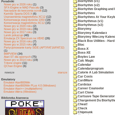
Biorhythm (v1)
Poradniki
Nowe gry w 2026 roku
(1)
Biorhythm (v2)
SFX-Engine w MAD Pascalu
(3)
Biorhythm Graphing and P
Narzędzie do tworzenia scrolli
(12)
Biorhythms
Kartridż Sparta DOS X
(6)
Usprawnienia magnetofonu XC12
(12)
Biorhythms At Your Key
Konserwacja stacji dysków 1050
(19)
Biorhythmus (v1)
Konserwacja magnetofonu XC12
(15)
Biorhythmus (v2)
Nowe gry w 2020 roku
(2)
Biorytmy
Nowe gry w 2019 roku
(35)
Nowe gry w 2017 roku
(3)
Biorytmy Kalendarz
Larek pokazuje
(40)
Biorytmy Wieczny Kalen
Emulacja ZX Spectrum na VBXE
(26)
Black Box Utilities - Har
Nowe gry w 2016 roku
(7)
Nowe gry w 2015 roku
(4)
Bloc
Partycjonowanie karty SIDE (APT/FAT16/FAT32)
Boss-X
(1)
Boss-XE
BMPVIEW
(34)
Boyles Law
Atari ST dla opornych
(75)
Nowe gry w 2014 roku
(19)
Calc Magic
Tritone engine
(11)
Calendar
QChan Engine
(6)
Calendarprogram
nowsze
starsze
Calorie A Lab Simulation
Car Costs
Emulatory
CardWare
Emulator Atari800Win
Cardstax
Emulator Atari800Win PLus 4.0 (Windows)
Career Counselor
Emulator Atari++ (multiplatform)
Emulator Altirra (Windows)
Cart Clone
Cartsave Tape Generator
Biblioteka Atarowca
Chargement Du Biorhyth
Cheat!
Check
Chipmunk