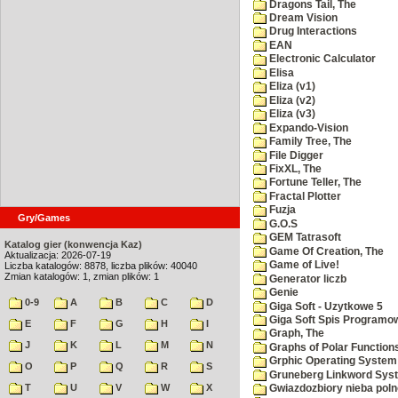
Dragons Tail, The
Dream Vision
Drug Interactions
EAN
Electronic Calculator
Elisa
Eliza (v1)
Eliza (v2)
Eliza (v3)
Expando-Vision
Family Tree, The
File Digger
FixXL, The
Fortune Teller, The
Fractal Plotter
Fuzja
Gry/Games
G.O.S
GEM Tatrasoft
Katalog gier (konwencja Kaz)
Game Of Creation, The
Aktualizacja: 2026-07-19
Game of Live!
Liczba katalogów: 8878, liczba plików: 40040
Zmian katalogów: 1, zmian plików: 1
Generator liczb
Genie
0-9
A
B
C
D
Giga Soft - Uzytkowe 5
Giga Soft Spis Programo
E
F
G
H
I
Graph, The
J
K
L
M
N
Graphs of Polar Function
Grphic Operating System
O
P
Q
R
S
Gruneberg Linkword Sys
T
U
V
W
X
Gwiazdozbiory nieba pol