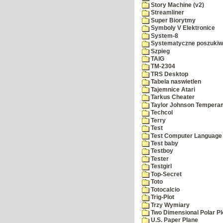
Story Machine (v2)
Streamliner
Super Biorytmy
Symboly V Elektronice
System-8
Systematyczne poszukiw
Szpieg
TAIG
TM-2304
TRS Desktop
Tabela naswietlen
Tajemnice Atari
Tarkus Cheater
Taylor Johnson Temperam
Techcol
Terry
Test
Test Computer Language
Test baby
Testboy
Tester
Testgirl
Top-Secret
Toto
Totocalcio
Trig-Plot
Trzy Wymiary
Two Dimensional Polar Pl
U.S. Paper Plane