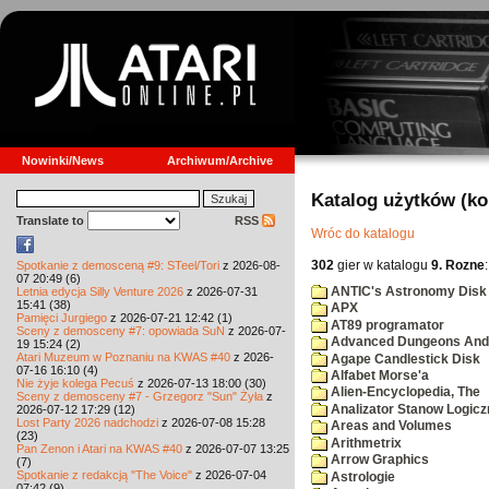
Nowinki/News
Archiwum/Archive
Katalog użytków (k
Translate to
RSS
Wróc do katalogu
302
gier w katalogu
9. Rozne
:
Spotkanie z demosceną #9: STeel/Tori
z 2026-08-
07 20:49 (6)
ANTIC's Astronomy Disk
Letnia edycja Silly Venture 2026
z 2026-07-31
15:41 (38)
APX
Pamięci Jurgiego
z 2026-07-21 12:42 (1)
AT89 programator
Sceny z demosceny #7: opowiada SuN
z 2026-07-
Advanced Dungeons And 
19 15:24 (2)
Atari Muzeum w Poznaniu na KWAS #40
z 2026-
Agape Candlestick Disk
07-16 16:10 (4)
Alfabet Morse'a
Nie żyje kolega Pecuś
z 2026-07-13 18:00 (30)
Alien-Encyclopedia, The
Sceny z demosceny #7 - Grzegorz "Sun" Żyła
z
Analizator Stanow Logic
2026-07-12 17:29 (12)
Lost Party 2026 nadchodzi
z 2026-07-08 15:28
Areas and Volumes
(23)
Arithmetrix
Pan Zenon i Atari na KWAS #40
z 2026-07-07 13:25
Arrow Graphics
(7)
Spotkanie z redakcją "The Voice"
z 2026-07-04
Astrologie
07:42 (9)