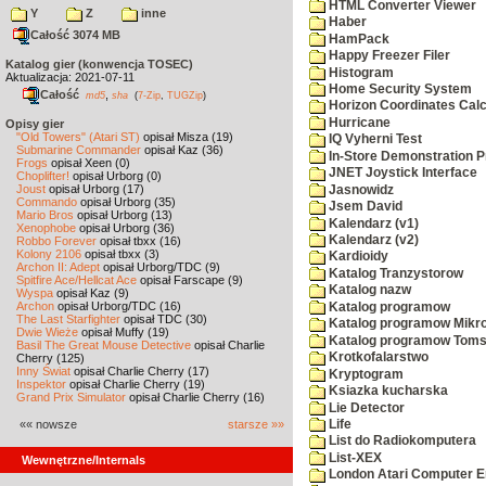
HTML Converter Viewer
Y
Z
inne
Haber
Całość 3074 MB
HamPack
Happy Freezer Filer
Katalog gier (konwencja TOSEC)
Histogram
Aktualizacja: 2021-07-11
Home Security System
Całość
,
md5
sha
(
7-Zip
,
TUGZip
)
Horizon Coordinates Calc
Hurricane
Opisy gier
"Old Towers" (Atari ST)
opisał Misza (19)
IQ Vyherni Test
Submarine Commander
opisał Kaz (36)
In-Store Demonstration P
Frogs
opisał Xeen (0)
JNET Joystick Interface
Choplifter!
opisał Urborg (0)
Joust
opisał Urborg (17)
Jasnowidz
Commando
opisał Urborg (35)
Jsem David
Mario Bros
opisał Urborg (13)
Kalendarz (v1)
Xenophobe
opisał Urborg (36)
Kalendarz (v2)
Robbo Forever
opisał tbxx (16)
Kolony 2106
opisał tbxx (3)
Kardioidy
Archon II: Adept
opisał Urborg/TDC (9)
Katalog Tranzystorow
Spitfire Ace/Hellcat Ace
opisał Farscape (9)
Katalog nazw
Wyspa
opisał Kaz (9)
Archon
opisał Urborg/TDC (16)
Katalog programow
The Last Starfighter
opisał TDC (30)
Katalog programow Mikro
Dwie Wieże
opisał Muffy (19)
Katalog programow Toms
Basil The Great Mouse Detective
opisał Charlie
Krotkofalarstwo
Cherry (125)
Inny Świat
opisał Charlie Cherry (17)
Kryptogram
Inspektor
opisał Charlie Cherry (19)
Ksiazka kucharska
Grand Prix Simulator
opisał Charlie Cherry (16)
Lie Detector
«« nowsze
starsze »»
Life
List do Radiokomputera
List-XEX
Wewnętrzne/Internals
London Atari Computer En