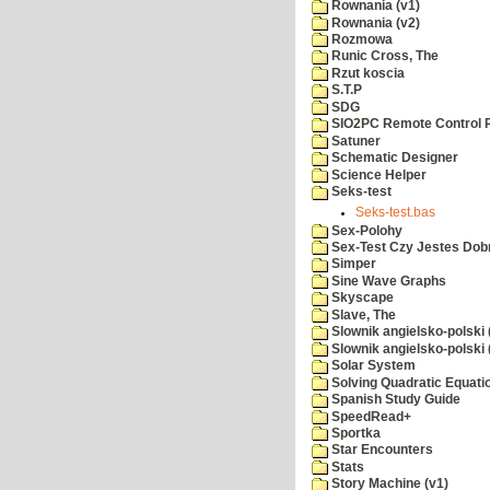
Rownania (v1)
Rownania (v2)
Rozmowa
Runic Cross, The
Rzut koscia
S.T.P
SDG
SIO2PC Remote Control 
Satuner
Schematic Designer
Science Helper
Seks-test
Seks-test.bas
Sex-Polohy
Sex-Test Czy Jestes Dobr
Simper
Sine Wave Graphs
Skyscape
Slave, The
Slownik angielsko-polski 
Slownik angielsko-polski 
Solar System
Solving Quadratic Equati
Spanish Study Guide
SpeedRead+
Sportka
Star Encounters
Stats
Story Machine (v1)