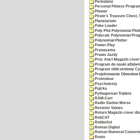
Perkolator
Personal Fitness Program
Phoner
Pirate's Treasure Chest, 
Planetarium
Poke Loader
Poly-Plot Polynomial Plot
Polycalc Polynomial Pro
Polynomial Plotter
Power-Play
Pranayama
Prawo Jazdy
Proc Atari Magazin cover
Program do nauki alfabet
Program obliczeniowy Cy
Projektowanie Obwodow
Promoteur
Psychotesty
Pujcka
Pythagorean Triplets
RAM-Cart
Radio Station Morse
Resistor Values
Return Magazin cover di
RobCAT
RobboSol
Roman Digital
Roman Numeral Convert
Roots