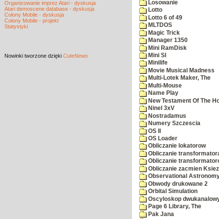
Losowanie
Organizowanie imprez Atari - dyskusja
Atari demoscene database - dyskusja
Lotto
Colony Mobile - dyskusja
Lotto 6 of 49
Colony Mobile - projekt
MLTDOS
Statystyki
Magic Trick
Manager 1350
Mini RamDisk
Mini SI
Nowinki
tworzone dzięki
CuteNews
Minilife
Movie Musical Madness
Multi-Lotek Maker, The
Multi-Mouse
Name Play
New Testament Of The Ho
Ninel 3xV
Nostradamus
Numery Szczescia
OS II
OS Loader
Obliczanie lokatorow
Obliczanie transformator
Obliczanie transformato
Obliczanie zacmien Ksiez
Observational Astronom
Obwody drukowane 2
Orbital Simulation
Oscyloskop dwukanalow
Page 6 Library, The
Pak Jana