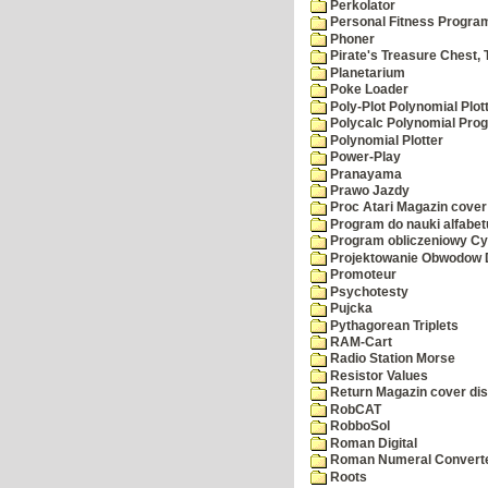
Perkolator
Personal Fitness Program
Phoner
Pirate's Treasure Chest, 
Planetarium
Poke Loader
Poly-Plot Polynomial Plot
Polycalc Polynomial Pro
Polynomial Plotter
Power-Play
Pranayama
Prawo Jazdy
Proc Atari Magazin cover
Program do nauki alfabet
Program obliczeniowy Cy
Projektowanie Obwodow
Promoteur
Psychotesty
Pujcka
Pythagorean Triplets
RAM-Cart
Radio Station Morse
Resistor Values
Return Magazin cover di
RobCAT
RobboSol
Roman Digital
Roman Numeral Convert
Roots