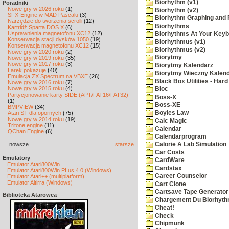
Biorhythm (v1)
Poradniki
Nowe gry w 2026 roku
(1)
Biorhythm (v2)
SFX-Engine w MAD Pascalu
(3)
Biorhythm Graphing and P
Narzędzie do tworzenia scrolli
(12)
Biorhythms
Kartridż Sparta DOS X
(6)
Usprawnienia magnetofonu XC12
(12)
Biorhythms At Your Key
Konserwacja stacji dysków 1050
(19)
Biorhythmus (v1)
Konserwacja magnetofonu XC12
(15)
Biorhythmus (v2)
Nowe gry w 2020 roku
(2)
Biorytmy
Nowe gry w 2019 roku
(35)
Nowe gry w 2017 roku
(3)
Biorytmy Kalendarz
Larek pokazuje
(40)
Biorytmy Wieczny Kalen
Emulacja ZX Spectrum na VBXE
(26)
Black Box Utilities - Har
Nowe gry w 2016 roku
(7)
Nowe gry w 2015 roku
(4)
Bloc
Partycjonowanie karty SIDE (APT/FAT16/FAT32)
Boss-X
(1)
Boss-XE
BMPVIEW
(34)
Boyles Law
Atari ST dla opornych
(75)
Nowe gry w 2014 roku
(19)
Calc Magic
Tritone engine
(11)
Calendar
QChan Engine
(6)
Calendarprogram
nowsze
starsze
Calorie A Lab Simulation
Car Costs
Emulatory
CardWare
Emulator Atari800Win
Cardstax
Emulator Atari800Win PLus 4.0 (Windows)
Career Counselor
Emulator Atari++ (multiplatform)
Emulator Altirra (Windows)
Cart Clone
Cartsave Tape Generator
Biblioteka Atarowca
Chargement Du Biorhyth
Cheat!
Check
Chipmunk