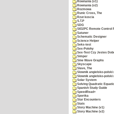
Rownania (v1)
Rownania (v2)
Rozmowa
Runic Cross, The
Rzut koscia
S.T.P
SDG
SIO2PC Remote Control 
Satuner
Schematic Designer
Science Helper
Seks-test
Sex-Polohy
Sex-Test Czy Jestes Dobr
Simper
Sine Wave Graphs
Skyscape
Slave, The
Slownik angielsko-polski 
Slownik angielsko-polski 
Solar System
Solving Quadratic Equati
Spanish Study Guide
SpeedRead+
Sportka
Star Encounters
Stats
Story Machine (v1)
Story Machine (v2)