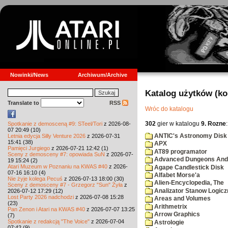
Nowinki/News
Archiwum/Archive
Katalog użytków (k
Translate to
RSS
Wróc do katalogu
302
gier w katalogu
9. Rozne
:
Spotkanie z demosceną #9: STeel/Tori
z 2026-08-
07 20:49 (10)
ANTIC's Astronomy Disk
Letnia edycja Silly Venture 2026
z 2026-07-31
15:41 (38)
APX
Pamięci Jurgiego
z 2026-07-21 12:42 (1)
AT89 programator
Sceny z demosceny #7: opowiada SuN
z 2026-07-
Advanced Dungeons And 
19 15:24 (2)
Atari Muzeum w Poznaniu na KWAS #40
z 2026-
Agape Candlestick Disk
07-16 16:10 (4)
Alfabet Morse'a
Nie żyje kolega Pecuś
z 2026-07-13 18:00 (30)
Alien-Encyclopedia, The
Sceny z demosceny #7 - Grzegorz "Sun" Żyła
z
Analizator Stanow Logic
2026-07-12 17:29 (12)
Lost Party 2026 nadchodzi
z 2026-07-08 15:28
Areas and Volumes
(23)
Arithmetrix
Pan Zenon i Atari na KWAS #40
z 2026-07-07 13:25
Arrow Graphics
(7)
Spotkanie z redakcją "The Voice"
z 2026-07-04
Astrologie
07:42 (9)