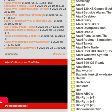
Astrology
KWAS #40 live
z 2026-06-27 12:53 (167)
Atalife
Spotkanie z grupą USSR
z 2026-06-26 19:36 (11)
KWAS #40 - zabierzcie Atari Portfolio!
z 2026-06-23
Atari 130 XE Games Boo
08:12 (0)
Atari Bedside Alarm, The
KWAS #40 - naprawa retrosprzętu
z 2026-06-21
Atari Desktop
17:15 (1)
Atari Diary
Sceny z demosceny #7 z Bigerem i MBR
z 2026-
06-19 22:08 (0)
Atari Gebruikers
Atari Floppy Image Toolkit
z 2026-06-17 13:51 (9)
Atari Olympialexikon
Spotkanie online z grupą LST
z 2026-06-16 16:32
Atari Oracle
(17)
Recoil zintegrowany z macOS
z 2026-06-13 21:34
Atari Planetarium, The
(5)
Atari Rechner Simulation
KWAS #40 odbędzie się w Katowicach
z 2026-06-
Atari Tarots
07 17:59 (25)
Atari Telly Turtle
Commodore po atarowsku
z 2026-05-28 21:50 (21)
Atari USB HID Driver; U
«« nowsze
starsze »»
Atari Windows System
Atari World
AtariOnline.pl na YouTube
Atari-800-OS-Ready
AutoMorse
Backwords
Badanie funkcji kwadrato
Bajtek
Bartender
Basicoff
Bat
Bible ABC's
Bio-Rytm (v1)
Bio-Rytm (v2)
Bio-Rytm (v3)
Pomocnik/Helper
Biopowinowactwo