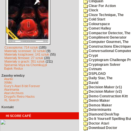
Cinquain
Clear For Action
Clock
Cloze Technique, The
Cold Start
Colourspace
Comet Halley
Compactor Detector, The
Compliment Generator
Computer Gourmet, The
Constructions Electrique
Czasopisma: 714 sztuk
(185)
Materiały scenowe: 32 sztuki
(9)
Conversational Compute
Materiały książkowe: 141 sztuk
(55)
Crypt
Materiały firmowe: 27 sztuk
(20)
Cryptogram Challenge P
Materiały o grach: 351 sztuk
(211)
Cryptogram Solver
Spiżarnia Voya na Chomikuj.pl
Bajtek Redux
Cvtnum
DSPLOAD
Zasoby wiedzy
Daily Star, The
Atariki
XWiki
David
Gury's Atari 8-bit Forever
Decision Maker (v1)
Atarimania
Decision Maker (v2)
Atari Archives
Demo Construction Kitt
Drygol's Retro Hacks
XL Search
Demo Maker
Demos Maker
Kontakt
Determinants
Diamond DeskTop
HI SCORE CAFÉ
Do It Yourself Spelling Bu
Doctor Atari
Download Doctor