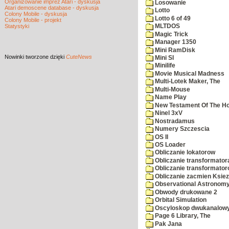
Organizowanie imprez Atari - dyskusja
Losowanie
Atari demoscene database - dyskusja
Lotto
Colony Mobile - dyskusja
Lotto 6 of 49
Colony Mobile - projekt
Statystyki
MLTDOS
Magic Trick
Manager 1350
Mini RamDisk
Nowinki
tworzone dzięki
CuteNews
Mini SI
Minilife
Movie Musical Madness
Multi-Lotek Maker, The
Multi-Mouse
Name Play
New Testament Of The Ho
Ninel 3xV
Nostradamus
Numery Szczescia
OS II
OS Loader
Obliczanie lokatorow
Obliczanie transformator
Obliczanie transformato
Obliczanie zacmien Ksiez
Observational Astronom
Obwody drukowane 2
Orbital Simulation
Oscyloskop dwukanalow
Page 6 Library, The
Pak Jana