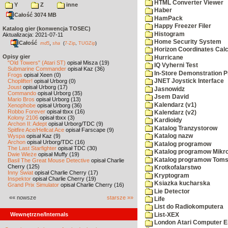
HTML Converter Viewer
Y
Z
inne
Haber
Całość 3074 MB
HamPack
Happy Freezer Filer
Katalog gier (konwencja TOSEC)
Histogram
Aktualizacja: 2021-07-11
Home Security System
Całość
,
md5
sha
(
7-Zip
,
TUGZip
)
Horizon Coordinates Calc
Opisy gier
Hurricane
"Old Towers" (Atari ST)
opisał Misza (19)
IQ Vyherni Test
Submarine Commander
opisał Kaz (36)
In-Store Demonstration P
Frogs
opisał Xeen (0)
Choplifter!
opisał Urborg (0)
JNET Joystick Interface
Joust
opisał Urborg (17)
Jasnowidz
Commando
opisał Urborg (35)
Jsem David
Mario Bros
opisał Urborg (13)
Kalendarz (v1)
Xenophobe
opisał Urborg (36)
Robbo Forever
opisał tbxx (16)
Kalendarz (v2)
Kolony 2106
opisał tbxx (3)
Kardioidy
Archon II: Adept
opisał Urborg/TDC (9)
Katalog Tranzystorow
Spitfire Ace/Hellcat Ace
opisał Farscape (9)
Wyspa
opisał Kaz (9)
Katalog nazw
Archon
opisał Urborg/TDC (16)
Katalog programow
The Last Starfighter
opisał TDC (30)
Katalog programow Mikro
Dwie Wieże
opisał Muffy (19)
Katalog programow Toms
Basil The Great Mouse Detective
opisał Charlie
Cherry (125)
Krotkofalarstwo
Inny Świat
opisał Charlie Cherry (17)
Kryptogram
Inspektor
opisał Charlie Cherry (19)
Ksiazka kucharska
Grand Prix Simulator
opisał Charlie Cherry (16)
Lie Detector
«« nowsze
starsze »»
Life
List do Radiokomputera
Wewnętrzne/Internals
List-XEX
London Atari Computer En