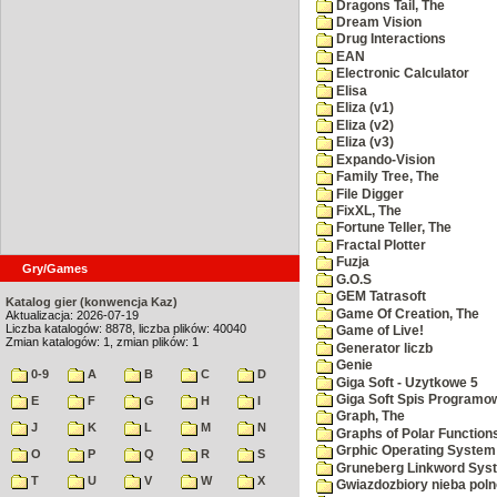
Dragons Tail, The
Dream Vision
Drug Interactions
EAN
Electronic Calculator
Elisa
Eliza (v1)
Eliza (v2)
Eliza (v3)
Expando-Vision
Family Tree, The
File Digger
FixXL, The
Fortune Teller, The
Fractal Plotter
Fuzja
Gry/Games
G.O.S
GEM Tatrasoft
Katalog gier (konwencja Kaz)
Game Of Creation, The
Aktualizacja: 2026-07-19
Liczba katalogów: 8878, liczba plików: 40040
Game of Live!
Zmian katalogów: 1, zmian plików: 1
Generator liczb
Genie
0-9
A
B
C
D
Giga Soft - Uzytkowe 5
Giga Soft Spis Programo
E
F
G
H
I
Graph, The
J
K
L
M
N
Graphs of Polar Function
Grphic Operating System
O
P
Q
R
S
Gruneberg Linkword Sys
T
U
V
W
X
Gwiazdozbiory nieba pol