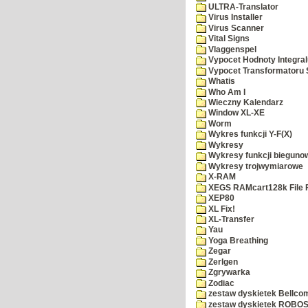
ULTRA-Translator
Virus Installer
Virus Scanner
Vital Signs
Vlaggenspel
Vypocet Hodnoty Integra
Vypocet Transformatoru 
Whatis
Who Am I
Wieczny Kalendarz
Window XL-XE
Worm
Wykres funkcji Y-F(X)
Wykresy
Wykresy funkcji bieguno
Wykresy trojwymiarowe
X-RAM
XEGS RAMcart128k File 
XEP80
XL Fix!
XL-Transfer
Yau
Yoga Breathing
Zegar
Zerlgen
Zgrywarka
Zodiac
zestaw dyskietek Bellco
zestaw dyskietek ROBOS