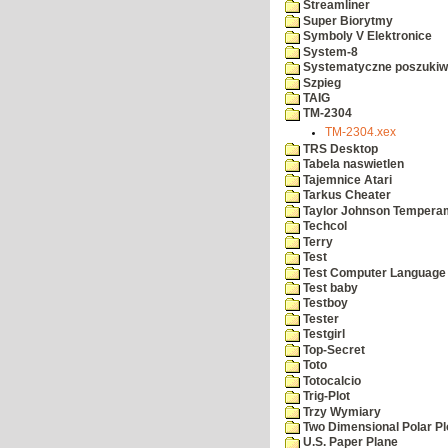
Streamliner
Super Biorytmy
Symboly V Elektronice
System-8
Systematyczne poszukiw
Szpieg
TAIG
TM-2304
TM-2304.xex
TRS Desktop
Tabela naswietlen
Tajemnice Atari
Tarkus Cheater
Taylor Johnson Temperam
Techcol
Terry
Test
Test Computer Language
Test baby
Testboy
Tester
Testgirl
Top-Secret
Toto
Totocalcio
Trig-Plot
Trzy Wymiary
Two Dimensional Polar Pl
U.S. Paper Plane