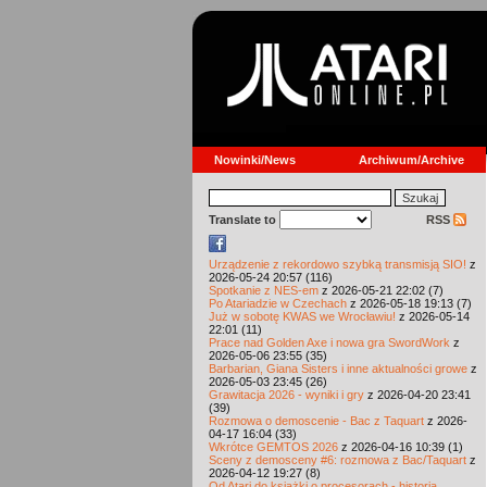
Nowinki/News
Archiwum/Archive
Translate to
RSS
Urządzenie z rekordowo szybką transmisją SIO!
z
2026-05-24 20:57 (116)
Spotkanie z NES-em
z 2026-05-21 22:02 (7)
Po Atariadzie w Czechach
z 2026-05-18 19:13 (7)
Już w sobotę KWAS we Wrocławiu!
z 2026-05-14
22:01 (11)
Prace nad Golden Axe i nowa gra SwordWork
z
2026-05-06 23:55 (35)
Barbarian, Giana Sisters i inne aktualności growe
z
2026-05-03 23:45 (26)
Grawitacja 2026 - wyniki i gry
z 2026-04-20 23:41
(39)
Rozmowa o demoscenie - Bac z Taquart
z 2026-
04-17 16:04 (33)
Wkrótce GEMTOS 2026
z 2026-04-16 10:39 (1)
Sceny z demosceny #6: rozmowa z Bac/Taquart
z
2026-04-12 19:27 (8)
Od Atari do książki o procesorach - historia