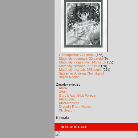
Czasopisma: 714 sztuk
(185)
Materiały scenowe: 32 sztuki
(9)
Materiały książkowe: 141 sztuk
(55)
Materiały firmowe: 27 sztuk
(20)
Materiały o grach: 351 sztuk
(211)
Spiżarnia Voya na Chomikuj.pl
Bajtek Redux
Zasoby wiedzy
Atariki
XWiki
Gury's Atari 8-bit Forever
Atarimania
Atari Archives
Drygol's Retro Hacks
XL Search
Kontakt
HI SCORE CAFÉ