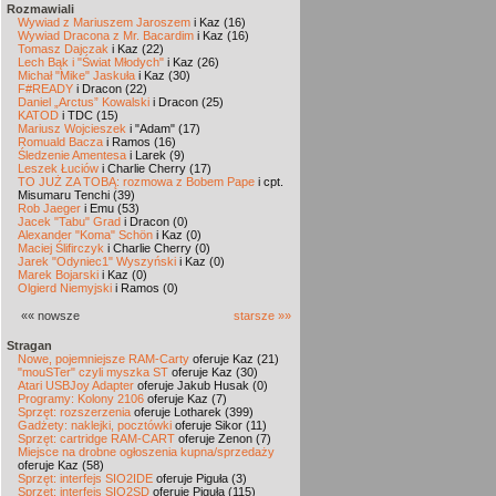
Rozmawiali
Wywiad z Mariuszem Jaroszem
i Kaz (16)
Wywiad Dracona z Mr. Bacardim
i Kaz (16)
Tomasz Dajczak
i Kaz (22)
Lech Bąk i "Świat Młodych"
i Kaz (26)
Michał "Mike" Jaskuła
i Kaz (30)
F#READY
i Dracon (22)
Daniel „Arctus” Kowalski
i Dracon (25)
KATOD
i TDC (15)
Mariusz Wojcieszek
i "Adam" (17)
Romuald Bacza
i Ramos (16)
Śledzenie Amentesa
i Larek (9)
Leszek Łuciów
i Charlie Cherry (17)
TO JUŻ ZA TOBĄ: rozmowa z Bobem Pape
i cpt.
Misumaru Tenchi (39)
Rob Jaeger
i Emu (53)
Jacek "Tabu" Grad
i Dracon (0)
Alexander "Koma" Schön
i Kaz (0)
Maciej Ślifirczyk
i Charlie Cherry (0)
Jarek "Odyniec1" Wyszyński
i Kaz (0)
Marek Bojarski
i Kaz (0)
Olgierd Niemyjski
i Ramos (0)
«« nowsze
starsze »»
Stragan
Nowe, pojemniejsze RAM-Carty
oferuje Kaz (21)
"mouSTer" czyli myszka ST
oferuje Kaz (30)
Atari USBJoy Adapter
oferuje Jakub Husak (0)
Programy: Kolony 2106
oferuje Kaz (7)
Sprzęt: rozszerzenia
oferuje Lotharek (399)
Gadżety: naklejki, pocztówki
oferuje Sikor (11)
Sprzęt: cartridge RAM-CART
oferuje Zenon (7)
Miejsce na drobne ogłoszenia kupna/sprzedaży
oferuje Kaz (58)
Sprzęt: interfejs SIO2IDE
oferuje Piguła (3)
Sprzęt: interfejs SIO2SD
oferuje Piguła (115)