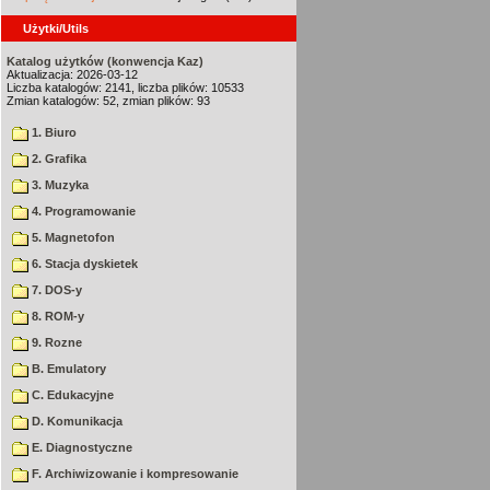
Użytki/Utils
Katalog użytków (konwencja Kaz)
Aktualizacja: 2026-03-12
Liczba katalogów: 2141, liczba plików: 10533
Zmian katalogów: 52, zmian plików: 93
1. Biuro
2. Grafika
3. Muzyka
4. Programowanie
5. Magnetofon
6. Stacja dyskietek
7. DOS-y
8. ROM-y
9. Rozne
B. Emulatory
C. Edukacyjne
D. Komunikacja
E. Diagnostyczne
F. Archiwizowanie i kompresowanie