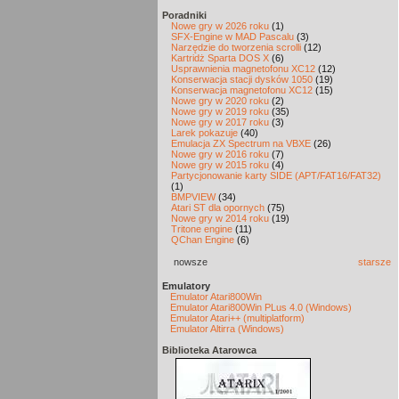
Poradniki
Nowe gry w 2026 roku
(1)
SFX-Engine w MAD Pascalu
(3)
Narzędzie do tworzenia scrolli
(12)
Kartridż Sparta DOS X
(6)
Usprawnienia magnetofonu XC12
(12)
Konserwacja stacji dysków 1050
(19)
Konserwacja magnetofonu XC12
(15)
Nowe gry w 2020 roku
(2)
Nowe gry w 2019 roku
(35)
Nowe gry w 2017 roku
(3)
Larek pokazuje
(40)
Emulacja ZX Spectrum na VBXE
(26)
Nowe gry w 2016 roku
(7)
Nowe gry w 2015 roku
(4)
Partycjonowanie karty SIDE (APT/FAT16/FAT32)
(1)
BMPVIEW
(34)
Atari ST dla opornych
(75)
Nowe gry w 2014 roku
(19)
Tritone engine
(11)
QChan Engine
(6)
nowsze
starsze
Emulatory
Emulator Atari800Win
Emulator Atari800Win PLus 4.0 (Windows)
Emulator Atari++ (multiplatform)
Emulator Altirra (Windows)
Biblioteka Atarowca