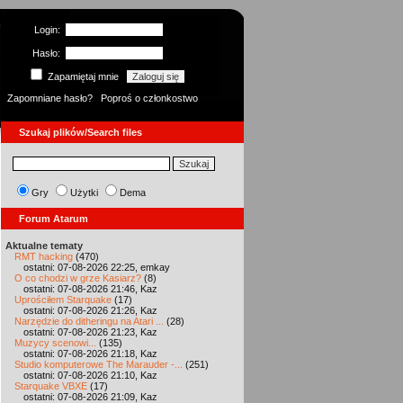
Login:
Hasło:
Zapamiętaj mnie
Zapomniane hasło?
Poproś o członkostwo
Szukaj plików/Search files
Gry
Użytki
Dema
Forum Atarum
Aktualne tematy
RMT hacking
(470)
ostatni: 07-08-2026 22:25, emkay
O co chodzi w grze Kasiarz?
(8)
ostatni: 07-08-2026 21:46, Kaz
Uprościłem Starquake
(17)
ostatni: 07-08-2026 21:26, Kaz
Narzędzie do ditheringu na Atari ...
(28)
ostatni: 07-08-2026 21:23, Kaz
Muzycy scenowi...
(135)
ostatni: 07-08-2026 21:18, Kaz
Studio komputerowe The Marauder -...
(251)
ostatni: 07-08-2026 21:10, Kaz
Starquake VBXE
(17)
ostatni: 07-08-2026 21:09, Kaz