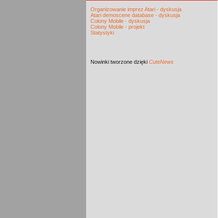
Organizowanie imprez Atari - dyskusja
Atari demoscene database - dyskusja
Colony Mobile - dyskusja
Colony Mobile - projekt
Statystyki
Nowinki
tworzone dzięki
CuteNews