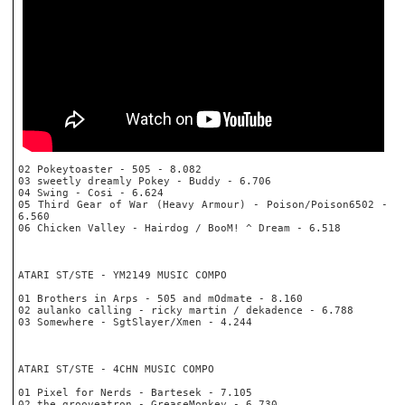
02 Pokeytoaster - 505 - 8.082
03 sweetly dreamly Pokey - Buddy - 6.706
04 Swing - Cosi - 6.624
05 Third Gear of War (Heavy Armour) - Poison/Poison6502 -
6.560
06 Chicken Valley - Hairdog / BooM! ^ Dream - 6.518
ATARI ST/STE - YM2149 MUSIC COMPO
01 Brothers in Arps - 505 and mOdmate - 8.160
02 aulanko calling - ricky martin / dekadence - 6.788
03 Somewhere - SgtSlayer/Xmen - 4.244
ATARI ST/STE - 4CHN MUSIC COMPO
01 Pixel for Nerds - Bartesek - 7.105
02 the grooveatron - GreaseMonkey - 6.730