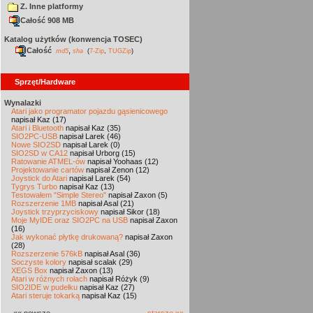
Z. Inne platformy
Całość 908 MB
Katalog użytków (konwencja TOSEC)
Całość
,
md5
sha
(
7-Zip
,
TUGZip
)
Sprzęt/Hardware
Wynalazki
Atari jako programator pojazdu gąsienicowego
napisał Kaz (17)
Atari i Bluetooth
napisał Kaz (35)
SIO2PC-USB
napisał Larek (46)
Nowe SIO2SD
napisał Larek (0)
SIO2SD w CA12
napisał Urborg (15)
Ratowanie ATMEL-ów
napisał Yoohaas (12)
Projektowanie cartów
napisał Zenon (12)
Joystick do Atari
napisał Larek (54)
Tygrys Turbo
napisał Kaz (13)
Testowałem "Simple Stereo"
napisał Zaxon (5)
Rozszerzenie 1MB
napisał Asal (21)
Joystick trzyprzyciskowy
napisał Sikor (18)
Moje MyIDE oraz SIO2PC na USB
napisał Zaxon
(16)
Jak wykonać płytkę drukowaną?
napisał Zaxon
(28)
Rozszerzenie 576kB
napisał Asal (36)
Soczyste kolory
napisał scalak (29)
XEGS Box
napisał Zaxon (13)
Atari w różnych rolach
napisał Różyk (9)
SIO2IDE w pudełku
napisał Kaz (27)
Atari steruje tokarką
napisał Kaz (15)