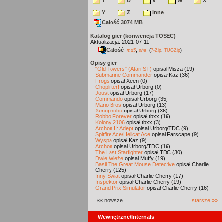
T
U
V
W
X
Y
Z
inne
Całość 3074 MB
Katalog gier (konwencja TOSEC)
Aktualizacja: 2021-07-11
Całość
,
md5
sha
(
7-Zip
,
TUGZip
)
Opisy gier
"Old Towers" (Atari ST)
opisał Misza (19)
Submarine Commander
opisał Kaz (36)
Frogs
opisał Xeen (0)
Choplifter!
opisał Urborg (0)
Joust
opisał Urborg (17)
Commando
opisał Urborg (35)
Mario Bros
opisał Urborg (13)
Xenophobe
opisał Urborg (36)
Robbo Forever
opisał tbxx (16)
Kolony 2106
opisał tbxx (3)
Archon II: Adept
opisał Urborg/TDC (9)
Spitfire Ace/Hellcat Ace
opisał Farscape (9)
Wyspa
opisał Kaz (9)
Archon
opisał Urborg/TDC (16)
The Last Starfighter
opisał TDC (30)
Dwie Wieże
opisał Muffy (19)
Basil The Great Mouse Detective
opisał Charlie
Cherry (125)
Inny Świat
opisał Charlie Cherry (17)
Inspektor
opisał Charlie Cherry (19)
Grand Prix Simulator
opisał Charlie Cherry (16)
«« nowsze
starsze »»
Wewnętrzne/Internals