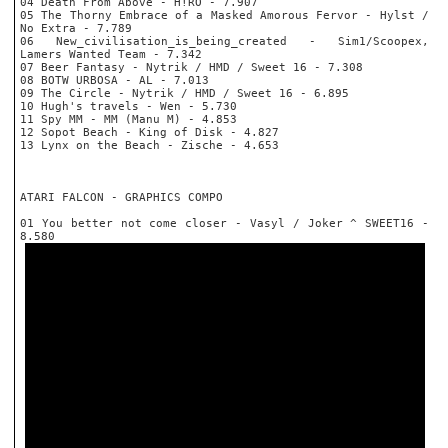
04 Death From Above - H!RO - 7.907
05 The Thorny Embrace of a Masked Amorous Fervor - Hylst /
No Extra - 7.789
06 New_civilisation_is_being_created - Sim1/Scoopex,
Lamers Wanted Team - 7.342
07 Beer Fantasy - Nytrik / HMD / Sweet 16 - 7.308
08 BOTW URBOSA - AL - 7.013
09 The Circle - Nytrik / HMD / Sweet 16 - 6.895
10 Hugh's travels - Wen - 5.730
11 Spy MM - MM (Manu M) - 4.853
12 Sopot Beach - King of Disk - 4.827
13 Lynx on the Beach - Zische - 4.653
ATARI FALCON - GRAPHICS COMPO
01 You better not come closer - Vasyl / Joker ^ SWEET16 -
8.580