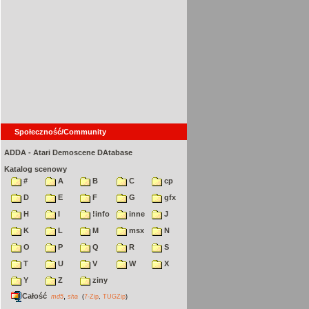
Społeczność/Community
ADDA - Atari Demoscene DAtabase
Katalog scenowy
#
A
B
C
cp
D
E
F
G
gfx
H
I
!info
inne
J
K
L
M
msx
N
O
P
Q
R
S
T
U
V
W
X
Y
Z
ziny
Całość
,
md5
sha
(
7-Zip
,
TUGZip
)