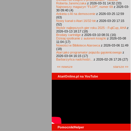
Roberta Jaremczaka
z 2026-03-31 14:32 (33)
Najnowszy magazyn "FLOP", numer 69
z 2026-03-
30 09:40 (4)
Ankieta o AI na demoscenie
z 2026-03-25 12:59
(63)
Nowy kanał o Atari 16/32-bit
z 2026-03-20 17:15
(52)
Wybór najlepszych gier roku 2025 - FujiCup, AHA
z
2026-03-13 18:17 (18)
Brodaty cartridge
z 2026-03-10 08:31 (16)
Dzisiaj spotkanie z autorem książki
z 2026-03-08
11:04 (17)
Nowości w Bibliotece Atarowca
z 2026-03-06 11:49
(18)
Atari jako programator pojazdu gąsienicowego
z
2026-03-04 16:15 (17)
Barbarzyńca nadchodzi...
z 2026-02-26 17:26 (27)
«« nowsze
starsze »»
AtariOnline.pl na YouTube
Pomocnik/Helper