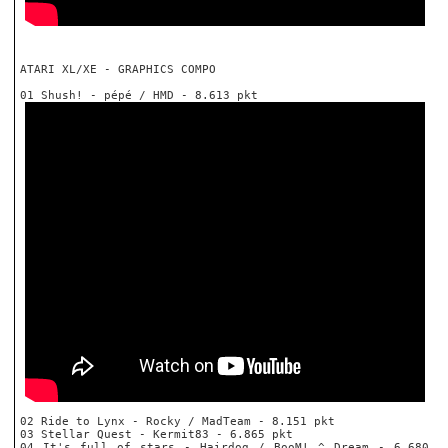
ATARI XL/XE - GRAPHICS COMPO
01 Shush! - pépé / HMD - 8.613 pkt
02 Ride to Lynx - Rocky / MadTeam - 8.151 pkt
03 Stellar Quest - Kermit83 - 6.865 pkt
04 It's full of stars - Hairdog / BooM! ^ Dream - 6.680