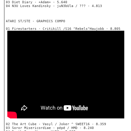
03 Diet Diary - +Adam+ - 5.640
04 N3U Loves Kandinsky - juN3bUla / ??? - 4.813
ATARI ST/STE - GRAPHICS COMPO
01 Firestarters - Critikill /S16 ^Rebels^Haujobb - 8.805
02 The Art Cube - Vasyl / Joker ^ SWEET16 - 8.359
03 Soror Misericordiae - pépé / HMD - 8.240