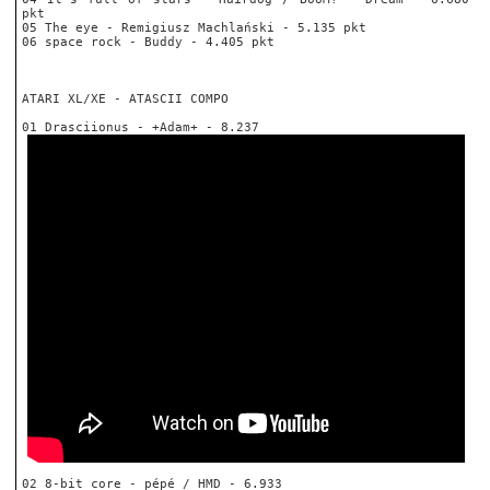
pkt
05 The eye - Remigiusz Machlański - 5.135 pkt
06 space rock - Buddy - 4.405 pkt
ATARI XL/XE - ATASCII COMPO
01 Drasciionus - +Adam+ - 8.237
02 8-bit core - pépé / HMD - 6.933