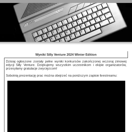
Wyniki Silly Venture 2024 Winter Edition
Dzisiaj ogłoszone zostały pełne wyniki konkursów zakończonej wczoraj zimowej
edycji Silly Venture. Dziękujemy wszystkim uczestnikom i ekipie organizatorów,
przesyłamy gratulacje zwycięzcom!
Sobotnią prezentację prac można obejrzeć na poniższym zapisie livestreamu: