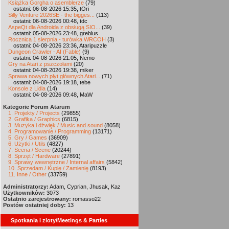
Książka Gorgha o asemblerze
(79)
ostatni: 06-08-2026 15:35, tOri
Silly Venture 2026SE - the bigges...
(113)
ostatni: 06-08-2026 00:48, tdc
AspeQt dla Androida z obsługą SIO...
(39)
ostatni: 05-08-2026 23:48, greblus
Rocznica 1 sierpnia - turówka WRCOH
(3)
ostatni: 04-08-2026 23:36, Ataripuzzle
Dungeon Crawler - AI (Fable)
(9)
ostatni: 04-08-2026 21:05, Nemo
Gry na Atari z pszczołami
(20)
ostatni: 04-08-2026 19:38, miker
Sprawa nowych płyt głównych Atari...
(71)
ostatni: 04-08-2026 19:18, tebe
Konsole z Lidla
(14)
ostatni: 04-08-2026 09:48, MaW
Kategorie Forum Atarum
1. Projekty / Projects
(29855)
2. Grafika / Graphics
(6815)
3. Muzyka i dźwięk / Music and sound
(8058)
4. Programowanie / Programming
(13171)
5. Gry / Games
(36909)
6. Użytki / Utils
(4827)
7. Scena / Scene
(20244)
8. Sprzęt / Hardware
(27891)
9. Sprawy wewnętrzne / Internal affairs
(5842)
10. Sprzedam / Kupię / Zamienię
(8193)
11. Inne / Other
(33759)
Administratorzy:
Adam, Cyprian, Jhusak, Kaz
Użytkowników:
3073
Ostatnio zarejestrowany:
romasso22
Postów ostatniej doby:
13
Spotkania i zloty/Meetings & Parties