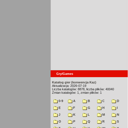
Gry/Games
Katalog gier (konwencja Kaz)
Aktualizacja: 2026-07-19
Liczba katalogów: 8878, liczba plików: 40040
Zmian katalogów: 1, zmian plików: 1
0-9
A
B
C
D
E
F
G
H
I
J
K
L
M
N
O
P
Q
R
S