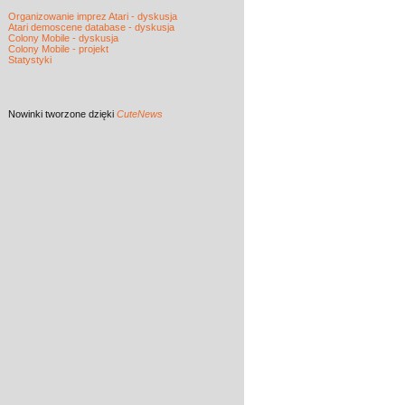
Organizowanie imprez Atari - dyskusja
Atari demoscene database - dyskusja
Colony Mobile - dyskusja
Colony Mobile - projekt
Statystyki
Nowinki
tworzone dzięki
CuteNews