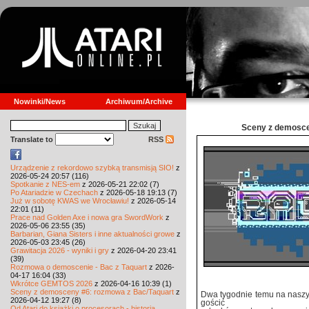
Nowinki/News
Archiwum/Archive
Sceny z demosce
Translate to
RSS
Urządzenie z rekordowo szybką transmisją SIO!
z
2026-05-24 20:57 (116)
Spotkanie z NES-em
z 2026-05-21 22:02 (7)
Po Atariadzie w Czechach
z 2026-05-18 19:13 (7)
Już w sobotę KWAS we Wrocławiu!
z 2026-05-14
22:01 (11)
Prace nad Golden Axe i nowa gra SwordWork
z
2026-05-06 23:55 (35)
Barbarian, Giana Sisters i inne aktualności growe
z
2026-05-03 23:45 (26)
Grawitacja 2026 - wyniki i gry
z 2026-04-20 23:41
(39)
Rozmowa o demoscenie - Bac z Taquart
z 2026-
04-17 16:04 (33)
Wkrótce GEMTOS 2026
z 2026-04-16 10:39 (1)
Sceny z demosceny #6: rozmowa z Bac/Taquart
z
Dwa tygodnie temu na naszy
2026-04-12 19:27 (8)
gościć
Od Atari do książki o procesorach - historia