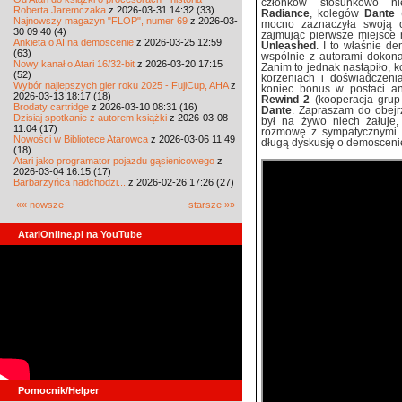
członków stosunkowo n
Roberta Jaremczaka
z 2026-03-31 14:32 (33)
Radiance
, kolegów
Dante
(
Najnowszy magazyn "FLOP", numer 69
z 2026-03-
mocno zaznaczyła swoją o
30 09:40 (4)
zajmując pierwsze miejsce 
Ankieta o AI na demoscenie
z 2026-03-25 12:59
Unleashed
. I to właśnie d
(63)
wspólnie z autorami dokona
Nowy kanał o Atari 16/32-bit
z 2026-03-20 17:15
Zanim to jednak nastąpiło,
(52)
korzeniach i doświadczenia
Wybór najlepszych gier roku 2025 - FujiCup, AHA
z
koniec bonus w postaci a
2026-03-13 18:17 (18)
Rewind 2
(kooperacja grup 
Brodaty cartridge
z 2026-03-10 08:31 (16)
Dante
. Zapraszam do obejr
Dzisiaj spotkanie z autorem książki
z 2026-03-08
był na żywo niech żałuje, 
11:04 (17)
rozmowę z sympatycznymi a
Nowości w Bibliotece Atarowca
z 2026-03-06 11:49
długą dyskusję o demoscenie 
(18)
Atari jako programator pojazdu gąsienicowego
z
2026-03-04 16:15 (17)
Barbarzyńca nadchodzi...
z 2026-02-26 17:26 (27)
«« nowsze
starsze »»
AtariOnline.pl na YouTube
Pomocnik/Helper