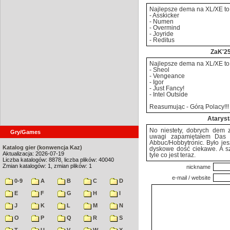
Najlepsze dema na XL/XE to 
- Asskicker
- Numen
- Overmind
- Joyride
- Reditus
ZaK'2
Najlepsze dema na XL/XE to 
- Sheol
- Vengeance
- Igor
- Just Fancy!
- Intel Outside
Reasumując - Górą Polacy!!! 
Ataryst
No niestety, dobrych dem z
Gry/Games
uwagi zapamiętałem Das 
Abbuc/Hobbytronic. Było je
Katalog gier (konwencja Kaz)
dyskowe dość ciekawe. A s
Aktualizacja: 2026-07-19
tyle co jest teraz.
Liczba katalogów: 8878, liczba plików: 40040
Zmian katalogów: 1, zmian plików: 1
nickname
e-mail / website
0-9
A
B
C
D
E
F
G
H
I
J
K
L
M
N
O
P
Q
R
S