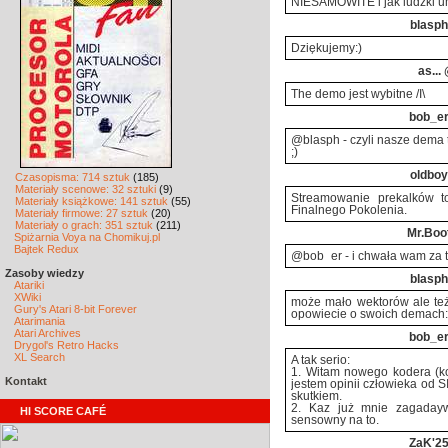
NIESAMOWITE i jak ludzki um
blasph
Dziękujemy:)
as...
@
The demo jest wybitne /I\
bob_e
@blasph - czyli nasze dema
;)
oldboy
Czasopisma: 714 sztuk
(185)
Materiały scenowe: 32 sztuki
(9)
Streamowanie prekalków to
Materiały książkowe: 141 sztuk
(55)
Finalnego Pokolenia.
Materiały firmowe: 27 sztuk
(20)
Materiały o grach: 351 sztuk
(211)
Mr.Boo
Spiżarnia Voya na Chomikuj.pl
Bajtek Redux
@bob_er - i chwała wam za to
Zasoby wiedzy
blasph
Atariki
XWiki
może mało wektorów ale też
Gury's Atari 8-bit Forever
opowiecie o swoich demach:)
Atarimania
Atari Archives
bob_e
Drygol's Retro Hacks
XL Search
A tak serio:
1. Witam nowego kodera (ko
Kontakt
jestem opinii człowieka od 
skutkiem.
2. Kaz już mnie zagadayw
HI SCORE CAFÉ
sensowny na to.
ZaK'2