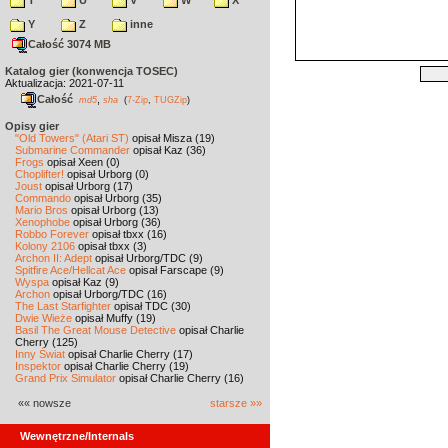
T
U
V
W
X
Y
Z
inne
Całość 3074 MB
Katalog gier (konwencja TOSEC)
Aktualizacja: 2021-07-11
Całość
,
md5
sha
(
7-Zip
,
TUGZip
)
Opisy gier
"Old Towers" (Atari ST)
opisał Misza (19)
Submarine Commander
opisał Kaz (36)
Frogs
opisał Xeen (0)
Choplifter!
opisał Urborg (0)
Joust
opisał Urborg (17)
Commando
opisał Urborg (35)
Mario Bros
opisał Urborg (13)
Xenophobe
opisał Urborg (36)
Robbo Forever
opisał tbxx (16)
Kolony 2106
opisał tbxx (3)
Archon II: Adept
opisał Urborg/TDC (9)
Spitfire Ace/Hellcat Ace
opisał Farscape (9)
Wyspa
opisał Kaz (9)
Archon
opisał Urborg/TDC (16)
The Last Starfighter
opisał TDC (30)
Dwie Wieże
opisał Muffy (19)
Basil The Great Mouse Detective
opisał Charlie
Cherry (125)
Inny Świat
opisał Charlie Cherry (17)
Inspektor
opisał Charlie Cherry (19)
Grand Prix Simulator
opisał Charlie Cherry (16)
«« nowsze
starsze »»
Wewnętrzne/Internals