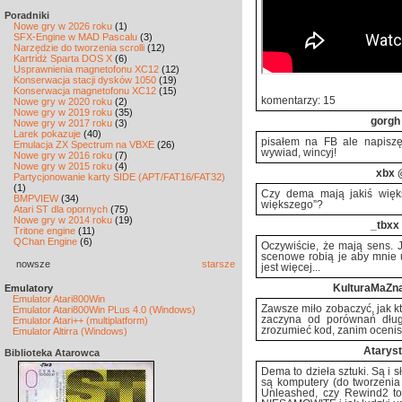
Poradniki
Nowe gry w 2026 roku
(1)
SFX-Engine w MAD Pascalu
(3)
Narzędzie do tworzenia scrolli
(12)
Kartridż Sparta DOS X
(6)
Usprawnienia magnetofonu XC12
(12)
Konserwacja stacji dysków 1050
(19)
Konserwacja magnetofonu XC12
(15)
komentarzy: 15
Nowe gry w 2020 roku
(2)
Nowe gry w 2019 roku
(35)
gorgh
Nowe gry w 2017 roku
(3)
Larek pokazuje
(40)
pisałem na FB ale napiszę
Emulacja ZX Spectrum na VBXE
(26)
wywiad, wincyj!
Nowe gry w 2016 roku
(7)
Nowe gry w 2015 roku
(4)
xbx
@
Partycjonowanie karty SIDE (APT/FAT16/FAT32)
(1)
Czy dema mają jakiś więk
BMPVIEW
(34)
większego”?
Atari ST dla opornych
(75)
Nowe gry w 2014 roku
(19)
_tbxx
Tritone engine
(11)
QChan Engine
(6)
Oczywiście, że mają sens. 
scenowe robią je aby mnie u
nowsze
starsze
jest więcej...
Emulatory
KulturaMaZn
Emulator Atari800Win
Zawsze miło zobaczyć, jak k
Emulator Atari800Win PLus 4.0 (Windows)
zaczyna od porównań dług
Emulator Atari++ (multiplatform)
zrozumieć kod, zanim ocenis
Emulator Altirra (Windows)
Atarys
Biblioteka Atarowca
Dema to dzieła sztuki. Są i s
są komputery (do tworzenia 
Unleashed, czy Rewind2 to 