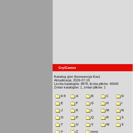
Gry/Games
Katalog gier (konwencja Kaz)
Aktualizacja: 2026-07-19
Liczba katalogów: 8878, liczba plików: 40040
Zmian katalogów: 1, zmian plików: 1
0-9
A
B
C
D
E
F
G
H
I
J
K
L
M
N
O
P
Q
R
S
T
U
V
W
X
Y
Z
inne