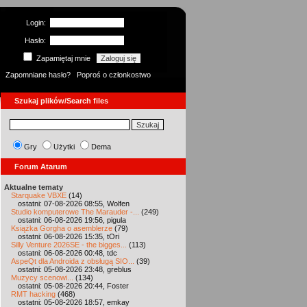
Login:
Hasło:
Zapamiętaj mnie
Zapomniane hasło?
Poproś o członkostwo
Szukaj plików/Search files
Gry
Użytki
Dema
Forum Atarum
Aktualne tematy
Starquake VBXE
(14)
ostatni: 07-08-2026 08:55, Wolfen
Studio komputerowe The Marauder -...
(249)
ostatni: 06-08-2026 19:56, pigula
Książka Gorgha o asemblerze
(79)
ostatni: 06-08-2026 15:35, tOri
Silly Venture 2026SE - the bigges...
(113)
ostatni: 06-08-2026 00:48, tdc
AspeQt dla Androida z obsługą SIO...
(39)
ostatni: 05-08-2026 23:48, greblus
Muzycy scenowi...
(134)
ostatni: 05-08-2026 20:44, Foster
RMT hacking
(468)
ostatni: 05-08-2026 18:57, emkay