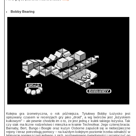
Bobby Bearing
Kolejna gra izometryczna, o rok późniejsza. Tytułowy Bobby Łożysko jest
opisywany czasem w recenzjach gry jako „droid”, a wg twórców jest „łożyskiem
kulkowym” – ale pewnie chodziło im o to, że jest jedną z kulek takiego łożyska. Tak
czy siak ma liczne rodzeństwo i mieszka w krainie Technofear. Jego czterej bracia:
Barnaby, Bert, Bungo i Boogle oraz kuzyn Osborne zapuścili się w niebezpieczne
rejony i teraz potrzebują pomocy – na każdym kolejnym poziomie trzeba odnaleźć w
labiryncie pomieszczeń jednego z nich, pozbawionego świadomości i przetoczyć go