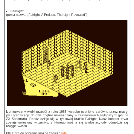
Fairlight
(pełna nazwa: „Fairlight. A Prelude: The Light Revealed”)
Izometryczny wielki przebój z roku 1985, wysoko oceniony zarówno przez prasę,
jak i graczy (np. do dziś chętnie umieszczany w zestawieniach najlepszych gier na
ZX Spectrum). Rzecz dzieje się w tytułowej krainie Fairlight. Nasz bohater Isvar
zostaje uwięziony w zamku, z którego można się wydostać, gdy odnajdzie się
Księgę Światła.
Plik z grą do pobrania można znaleźć
tutaj
.