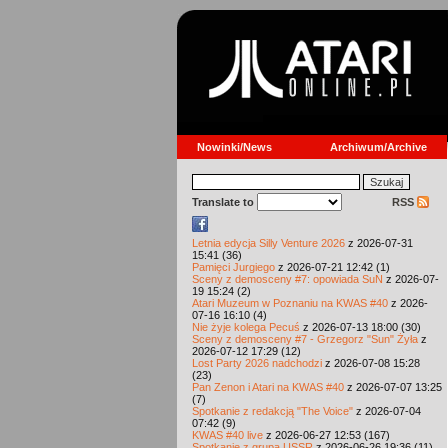
Nowinki/News
Archiwum/Archive
Translate to
RSS
Letnia edycja Silly Venture 2026
z 2026-07-31
15:41 (36)
Pamięci Jurgiego
z 2026-07-21 12:42 (1)
Sceny z demosceny #7: opowiada SuN
z 2026-07-
19 15:24 (2)
Atari Muzeum w Poznaniu na KWAS #40
z 2026-
07-16 16:10 (4)
Nie żyje kolega Pecuś
z 2026-07-13 18:00 (30)
Sceny z demosceny #7 - Grzegorz "Sun" Żyła
z
2026-07-12 17:29 (12)
Lost Party 2026 nadchodzi
z 2026-07-08 15:28
(23)
Pan Zenon i Atari na KWAS #40
z 2026-07-07 13:25
(7)
Spotkanie z redakcją "The Voice"
z 2026-07-04
07:42 (9)
KWAS #40 live
z 2026-06-27 12:53 (167)
Spotkanie z grupą USSR
z 2026-06-26 19:36 (11)