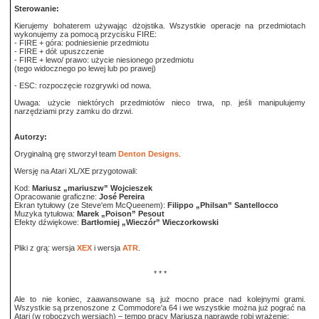
Sterowanie:
Kierujemy bohaterem używając dżojstika. Wszystkie operacje na przedmiotach
wykonujemy za pomocą przycisku FIRE:
- FIRE + góra: podniesienie przedmiotu
- FIRE + dół: upuszczenie
- FIRE + lewo/ prawo: użycie niesionego przedmiotu
(tego widocznego po lewej lub po prawej)
- ESC: rozpoczęcie rozgrywki od nowa.
Uwaga: użycie niektórych przedmiotów nieco trwa, np. jeśli manipulujemy
narzędziami przy zamku do drzwi.
Autorzy:
Oryginalną grę stworzył team
Denton Designs
.
Wersję na Atari XL/XE przygotowali:
Kod:
Mariusz „mariuszw” Wojcieszek
Opracowanie graficzne:
José Pereira
Ekran tytułowy (ze Steve'em McQueenem):
Filippo „Philsan” Santellocco
Muzyka tytułowa:
Marek „Poison” Pesout
Efekty dźwiękowe:
Bartłomiej „Wieczór” Wieczorkowski
Pliki z grą: wersja
XEX
i wersja
ATR
.
* * *
Ale to nie koniec, zaawansowane są już mocno prace nad kolejnymi grami.
Wszystkie są przenoszone z Commodore'a 64 i we wszystkie można już pograć na
Atari (w roboczych wersjach) – tempo pracy Mariusza naprawdę robi wrażenie: