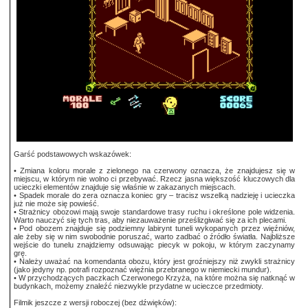
Garść podstawowych wskazówek:
• Zmiana koloru morale z zielonego na czerwony oznacza, że znajdujesz się w
miejscu, w którym nie wolno ci przebywać. Rzecz jasna większość kluczowych dla
ucieczki elementów znajduje się właśnie w zakazanych miejscach.
• Spadek morale do zera oznacza koniec gry – tracisz wszelką nadzieję i ucieczka
już nie może się powieść.
• Strażnicy obozowi mają swoje standardowe trasy ruchu i określone pole widzenia.
Warto nauczyć się tych tras, aby niezauważenie prześlizgiwać się za ich plecami.
• Pod obozem znajduje się podziemny labirynt tuneli wykopanych przez więźniów,
ale żeby się w nim swobodnie poruszać, warto zadbać o źródło światła. Najbliższe
wejście do tunelu znajdziemy odsuwając piecyk w pokoju, w którym zaczynamy
grę.
• Należy uważać na komendanta obozu, który jest groźniejszy niż zwykli strażnicy
(jako jedyny np. potrafi rozpoznać więźnia przebranego w niemiecki mundur).
• W przychodzących paczkach Czerwonego Krzyża, na które można się natknąć w
budynkach, możemy znaleźć niezwykle przydatne w ucieczce przedmioty.
Filmik jeszcze z wersji roboczej (bez dźwięków):