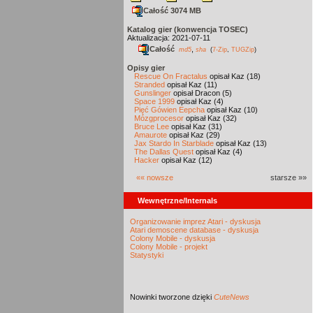
Całość 3074 MB
Katalog gier (konwencja TOSEC)
Aktualizacja: 2021-07-11
Całość
,
md5
sha
(
7-Zip
,
TUGZip
)
Opisy gier
Rescue On Fractalus
opisał Kaz (18)
Stranded
opisał Kaz (11)
Gunslinger
opisał Dracon (5)
Space 1999
opisał Kaz (4)
Pięć Gówien Eepcha
opisał Kaz (10)
Mózgprocesor
opisał Kaz (32)
Bruce Lee
opisał Kaz (31)
Amaurote
opisał Kaz (29)
Jax Stardo In Starblade
opisał Kaz (13)
The Dallas Quest
opisał Kaz (4)
Hacker
opisał Kaz (12)
«« nowsze
starsze »»
Wewnętrzne/Internals
Organizowanie imprez Atari - dyskusja
Atari demoscene database - dyskusja
Colony Mobile - dyskusja
Colony Mobile - projekt
Statystyki
Nowinki
tworzone dzięki
CuteNews