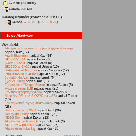
Z. Inne platformy
Całość 908 MB
Katalog użytków (konwencja TOSEC)
Całość
,
md5
sha
(
7-Zip
,
TUGZip
)
Sprzęt/Hardware
Wynalazki
Atari jako programator pojazdu gąsienicowego
napisał Kaz (17)
Atari i Bluetooth
napisał Kaz (35)
SIO2PC-USB
napisał Larek (46)
Nowe SIO2SD
napisał Larek (0)
SIO2SD w CA12
napisał Urborg (15)
Ratowanie ATMEL-ów
napisał Yoohaas (12)
Projektowanie cartów
napisał Zenon (12)
Joystick do Atari
napisał Larek (54)
Tygrys Turbo
napisał Kaz (13)
Testowałem "Simple Stereo"
napisał Zaxon (5)
Rozszerzenie 1MB
napisał Asal (21)
Joystick trzyprzyciskowy
napisał Sikor (18)
Moje MyIDE oraz SIO2PC na USB
napisał Zaxon
(16)
Jak wykonać płytkę drukowaną?
napisał Zaxon
(28)
Rozszerzenie 576kB
napisał Asal (36)
Soczyste kolory
napisał scalak (29)
XEGS Box
napisał Zaxon (13)
Atari w różnych rolach
napisał Różyk (9)
SIO2IDE w pudełku
napisał Kaz (27)
Atari steruje tokarką
napisał Kaz (15)