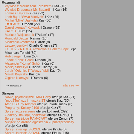
Rozmawiali
Wywiad z Mariuszem Jaroszem
i Kaz (16)
Wywiad Dracona z Mr. Bacardim
i Kaz (16)
Tomasz Dajczak
i Kaz (22)
Lech Bąk i "Świat Młodych"
i Kaz (26)
Michał "Mike" Jaskuła
i Kaz (30)
F#READY
i Dracon (22)
Daniel „Arctus” Kowalski
i Dracon (25)
KATOD
i TDC (15)
Mariusz Wojcieszek
i "Adam" (17)
Romuald Bacza
i Ramos (16)
Śledzenie Amentesa
i Larek (9)
Leszek Łuciów
i Charlie Cherry (17)
TO JUŻ ZA TOBĄ: rozmowa z Bobem Pape
i cpt.
Misumaru Tenchi (39)
Rob Jaeger
i Emu (53)
Jacek "Tabu" Grad
i Dracon (0)
Alexander "Koma" Schön
i Kaz (0)
Maciej Ślifirczyk
i Charlie Cherry (0)
Jarek "Odyniec1" Wyszyński
i Kaz (0)
Marek Bojarski
i Kaz (0)
Olgierd Niemyjski
i Ramos (0)
«« nowsze
starsze »»
Stragan
Nowe, pojemniejsze RAM-Carty
oferuje Kaz (21)
"mouSTer" czyli myszka ST
oferuje Kaz (30)
Atari USBJoy Adapter
oferuje Jakub Husak (0)
Programy: Kolony 2106
oferuje Kaz (7)
Sprzęt: rozszerzenia
oferuje Lotharek (399)
Gadżety: naklejki, pocztówki
oferuje Sikor (11)
Sprzęt: cartridge RAM-CART
oferuje Zenon (7)
Miejsce na drobne ogłoszenia kupna/sprzedaży
oferuje Kaz (58)
Sprzęt: interfejs SIO2IDE
oferuje Piguła (3)
Sprzęt: interfejs SIO2SD
oferuje Piguła (115)