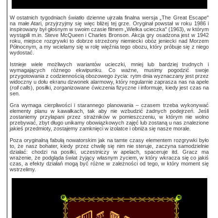
W ostatnich tygodniach światło dzienne ujrzała finalna wersja „The Great Escape"
na małe Atari, przyjrzyjmy się więc bliżej tej grze. Oryginał powstał w roku 1986 i
inspirowany był głośnym w swoim czasie filmem „Wielka ucieczka" (1963), w którym
wystąpili m.in. Steve McQueen i Charles Bronson. Akcja gry osadzona jest w 1942
roku, miejsce rozgrywki to dobrze strzeżony niemiecki obóz jeniecki nad Morzem
Północnym, a my wcielamy się w rolę więźnia tego obozu, który próbuje się z niego
wydostać.
Istnieje wiele możliwych wariantów ucieczki, mniej lub bardziej trudnych i
wymagających różnego ekwipunku. Co ważne, musimy pogodzić swoje
przygotowania z codziennością obozowego życia: rytm dnia wyznaczany jest przez
widoczny u dołu ekranu dzwonek alarmowy, który regularnie zaprasza nas na apele
(
roll calls
), posiłki, zorganizowane ćwiczenia fizyczne i informuje, kiedy jest czas na
sen.
Gra wymaga cierpliwości i starannego planowania – czasem trzeba wykonywać
elementy planu w kawałkach, tak aby nie wzbudzić żadnych podejrzeń. Jeśli
zostaniemy przyłapani przez strażników w pomieszczeniu, w którym nie wolno
przebywać, zbyt długo unikamy obowiązkowych zajęć lub zostaną u nas znalezione
jakieś przedmioty, zostajemy zamknięci w izolatce i obniża się nasze morale.
Poza oryginalną fabułą nowatorskim jak na tamte czasy elementem rozgrywki było
to, że nasz bohater, kiedy przez chwilę się nim nie steruje, zaczyna samodzielnie
działać: chodzi na posiłki, uczestniczy w apelach, spaceruje itd. Gracz ma
wrażenie, że podgląda świat żyjący własnym życiem, w który wkracza się co jakiś
czas, a efekty działań mogą być różne w zależności od tego, w który moment się
wstrzelimy.