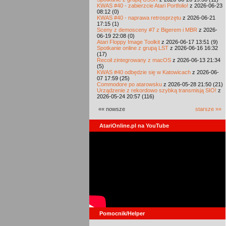
KWAS #40 - zabierzcie Atari Portfolio!
z 2026-06-23
08:12 (0)
KWAS #40 - naprawa retrosprzętu
z 2026-06-21
17:15 (1)
Sceny z demosceny #7 z Bigerem i MBR
z 2026-
06-19 22:08 (0)
Atari Floppy Image Toolkit
z 2026-06-17 13:51 (9)
Spotkanie online z grupą LST
z 2026-06-16 16:32
(17)
Recoil zintegrowany z macOS
z 2026-06-13 21:34
(5)
KWAS #40 odbędzie się w Katowicach
z 2026-06-
07 17:59 (25)
Commodore po atarowsku
z 2026-05-28 21:50 (21)
Urządzenie z rekordowo szybką transmisją SIO!
z
2026-05-24 20:57 (116)
«« nowsze
starsze »»
AtariOnline.pl na YouTube
Pomocnik/Helper