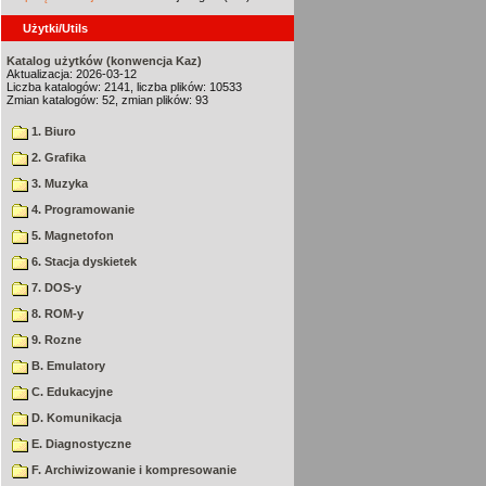
Użytki/Utils
Katalog użytków (konwencja Kaz)
Aktualizacja: 2026-03-12
Liczba katalogów: 2141, liczba plików: 10533
Zmian katalogów: 52, zmian plików: 93
1. Biuro
2. Grafika
3. Muzyka
4. Programowanie
5. Magnetofon
6. Stacja dyskietek
7. DOS-y
8. ROM-y
9. Rozne
B. Emulatory
C. Edukacyjne
D. Komunikacja
E. Diagnostyczne
F. Archiwizowanie i kompresowanie