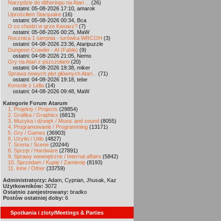
Narzędzie do ditheringu na Atari ...
(26)
ostatni: 05-08-2026 17:10, amarok
Uprościłem Starquake
(16)
ostatni: 05-08-2026 00:34, Bca
O co chodzi w grze Kasiarz?
(7)
ostatni: 05-08-2026 00:25, MaW
Rocznica 1 sierpnia - turówka WRCOH
(3)
ostatni: 04-08-2026 23:36, Ataripuzzle
Dungeon Crawler - AI (Fable)
(9)
ostatni: 04-08-2026 21:05, Nemo
Gry na Atari z pszczołami
(20)
ostatni: 04-08-2026 19:38, miker
Sprawa nowych płyt głównych Atari...
(71)
ostatni: 04-08-2026 19:18, tebe
Konsole z Lidla
(14)
ostatni: 04-08-2026 09:48, MaW
Kategorie Forum Atarum
1. Projekty / Projects
(29854)
2. Grafika / Graphics
(6813)
3. Muzyka i dźwięk / Music and sound
(8055)
4. Programowanie / Programming
(13171)
5. Gry / Games
(36903)
6. Użytki / Utils
(4827)
7. Scena / Scene
(20244)
8. Sprzęt / Hardware
(27891)
9. Sprawy wewnętrzne / Internal affairs
(5842)
10. Sprzedam / Kupię / Zamienię
(8193)
11. Inne / Other
(33759)
Administratorzy:
Adam, Cyprian, Jhusak, Kaz
Użytkowników:
3072
Ostatnio zarejestrowany:
bradko
Postów ostatniej doby:
6
Spotkania i zloty/Meetings & Parties