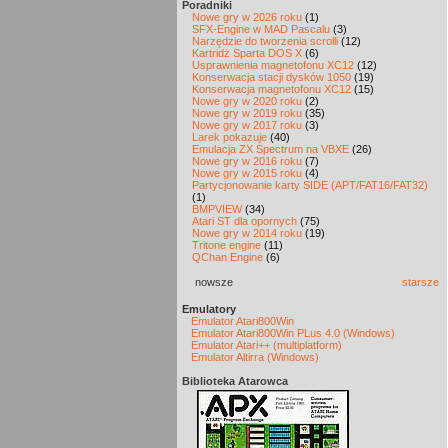
Poradniki
Nowe gry w 2026 roku
(1)
SFX-Engine w MAD Pascalu
(3)
Narzędzie do tworzenia scrolli
(12)
Kartridż Sparta DOS X
(6)
Usprawnienia magnetofonu XC12
(12)
Konserwacja stacji dysków 1050
(19)
Konserwacja magnetofonu XC12
(15)
Nowe gry w 2020 roku
(2)
Nowe gry w 2019 roku
(35)
Nowe gry w 2017 roku
(3)
Larek pokazuje
(40)
Emulacja ZX Spectrum na VBXE
(26)
Nowe gry w 2016 roku
(7)
Nowe gry w 2015 roku
(4)
Partycjonowanie karty SIDE (APT/FAT16/FAT32)
(1)
BMPVIEW
(34)
Atari ST dla opornych
(75)
Nowe gry w 2014 roku
(19)
Tritone engine
(11)
QChan Engine
(6)
nowsze
starsze
Emulatory
Emulator Atari800Win
Emulator Atari800Win PLus 4.0 (Windows)
Emulator Atari++ (multiplatform)
Emulator Altirra (Windows)
Biblioteka Atarowca