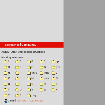
Społeczność/Community
ADDA - Atari Demoscene DAtabase
Katalog scenowy
#
A
B
C
cp
D
E
F
G
gfx
H
I
!info
inne
J
K
L
M
msx
N
O
P
Q
R
S
T
U
V
W
X
Y
Z
ziny
Całość
,
md5
sha
(
7-Zip
,
TUGZip
)