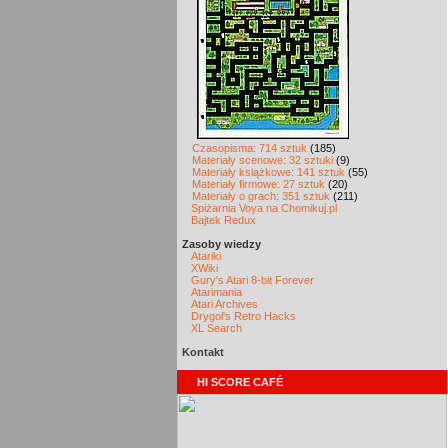
Czasopisma: 714 sztuk
(185)
Materiały scenowe: 32 sztuki
(9)
Materiały książkowe: 141 sztuk
(55)
Materiały firmowe: 27 sztuk
(20)
Materiały o grach: 351 sztuk
(211)
Spiżarnia Voya na Chomikuj.pl
Bajtek Redux
Zasoby wiedzy
Atariki
XWiki
Gury's Atari 8-bit Forever
Atarimania
Atari Archives
Drygol's Retro Hacks
XL Search
Kontakt
HI SCORE CAFÉ