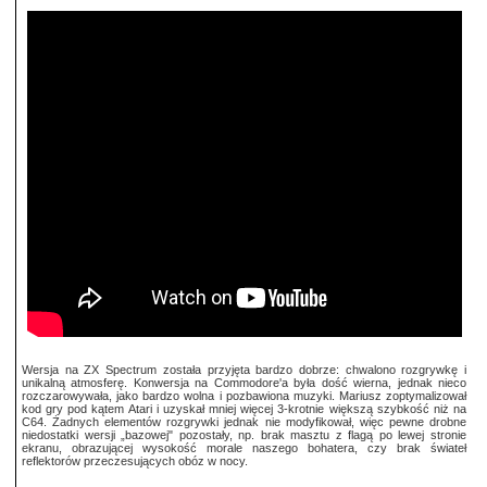
Wersja na ZX Spectrum została przyjęta bardzo dobrze: chwalono rozgrywkę i
unikalną atmosferę. Konwersja na Commodore'a była dość wierna, jednak nieco
rozczarowywała, jako bardzo wolna i pozbawiona muzyki. Mariusz zoptymalizował
kod gry pod kątem Atari i uzyskał mniej więcej 3-krotnie większą szybkość niż na
C64. Żadnych elementów rozgrywki jednak nie modyfikował, więc pewne drobne
niedostatki wersji „bazowej" pozostały, np. brak masztu z flagą po lewej stronie
ekranu, obrazującej wysokość morale naszego bohatera, czy brak świateł
reflektorów przeczesujących obóz w nocy.