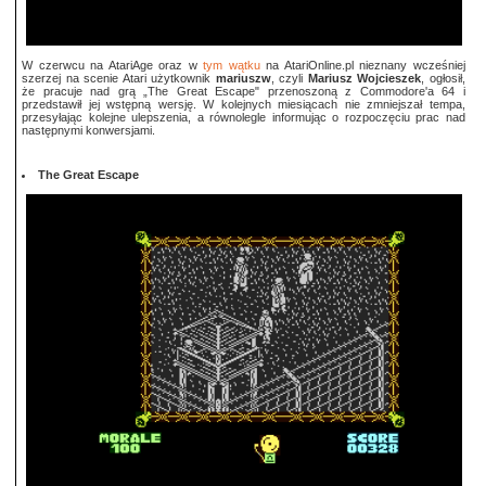
W czerwcu na AtariAge oraz w
tym wątku
na AtariOnline.pl nieznany wcześniej
szerzej na scenie Atari użytkownik
mariuszw
, czyli
Mariusz Wojcieszek
, ogłosił,
że pracuje nad grą „The Great Escape" przenoszoną z Commodore'a 64 i
przedstawił jej wstępną wersję. W kolejnych miesiącach nie zmniejszał tempa,
przesyłając kolejne ulepszenia, a równolegle informując o rozpoczęciu prac nad
następnymi konwersjami.
The Great Escape