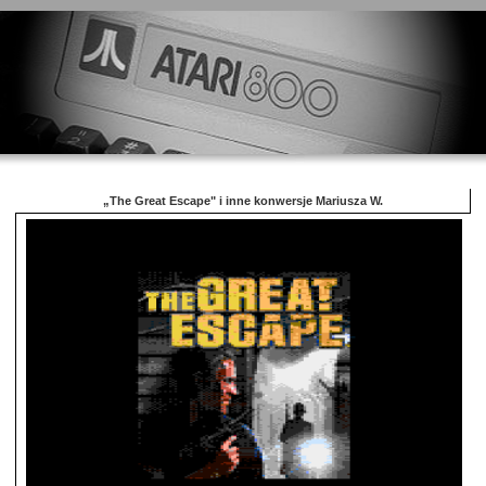
„The Great Escape" i inne konwersje Mariusza W.