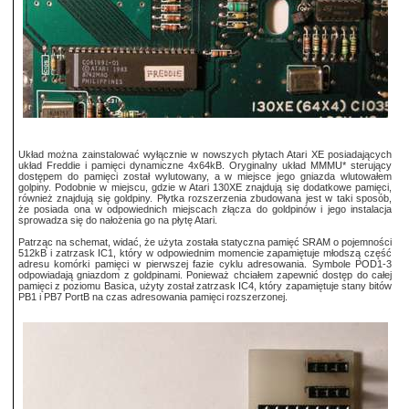
Układ można zainstalować wyłącznie w nowszych płytach Atari XE posiadających
układ Freddie i pamięci dynamiczne 4x64kB. Oryginalny układ MMMU* sterujący
dostępem do pamięci został wylutowany, a w miejsce jego gniazda wlutowałem
golpiny. Podobnie w miejscu, gdzie w Atari 130XE znajdują się dodatkowe pamięci,
również znajdują się goldpiny. Płytka rozszerzenia zbudowana jest w taki sposób,
że posiada ona w odpowiednich miejscach złącza do goldpinów i jego instalacja
sprowadza się do nałożenia go na płytę Atari.
Patrząc na schemat, widać, że użyta została statyczna pamięć SRAM o pojemności
512kB i zatrzask IC1, który w odpowiednim momencie zapamiętuje młodszą część
adresu komórki pamięci w pierwszej fazie cyklu adresowania. Symbole POD1-3
odpowiadają gniazdom z goldpinami. Ponieważ chciałem zapewnić dostęp do całej
pamięci z poziomu Basica, użyty został zatrzask IC4, który zapamiętuje stany bitów
PB1 i PB7 PortB na czas adresowania pamięci rozszerzonej.