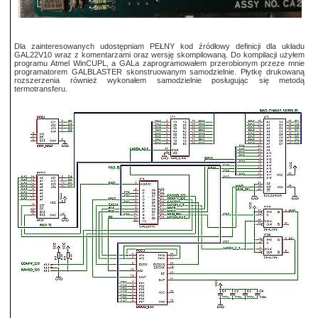
Dla zainteresowanych udostępniam PEŁNY kod źródłowy definicji dla układu
GAL22V10 wraz z komentarzami oraz wersję skompilowaną. Do kompilacji użyłem
programu Atmel WinCUPL, a GALa zaprogramowałem przerobionym przeze mnie
programatorem GALBLASTER skonstruowanym samodzielnie. Płytkę drukowaną
rozszerzenia również wykonałem samodzielnie posługując się metodą
termotransferu.