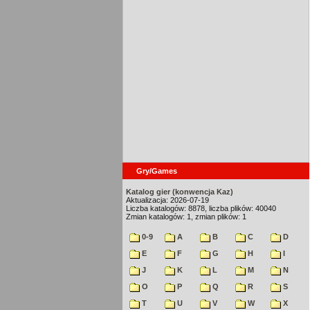
Gry/Games
Katalog gier (konwencja Kaz)
Aktualizacja: 2026-07-19
Liczba katalogów: 8878, liczba plików: 40040
Zmian katalogów: 1, zmian plików: 1
0-9
A
B
C
D
E
F
G
H
I
J
K
L
M
N
O
P
Q
R
S
T
U
V
W
X