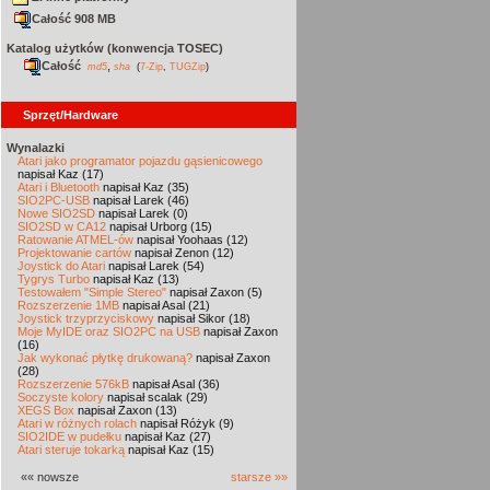
Całość 908 MB
Katalog użytków (konwencja TOSEC)
Całość
,
md5
sha
(
7-Zip
,
TUGZip
)
Sprzęt/Hardware
Wynalazki
Atari jako programator pojazdu gąsienicowego
napisał Kaz (17)
Atari i Bluetooth
napisał Kaz (35)
SIO2PC-USB
napisał Larek (46)
Nowe SIO2SD
napisał Larek (0)
SIO2SD w CA12
napisał Urborg (15)
Ratowanie ATMEL-ów
napisał Yoohaas (12)
Projektowanie cartów
napisał Zenon (12)
Joystick do Atari
napisał Larek (54)
Tygrys Turbo
napisał Kaz (13)
Testowałem "Simple Stereo"
napisał Zaxon (5)
Rozszerzenie 1MB
napisał Asal (21)
Joystick trzyprzyciskowy
napisał Sikor (18)
Moje MyIDE oraz SIO2PC na USB
napisał Zaxon
(16)
Jak wykonać płytkę drukowaną?
napisał Zaxon
(28)
Rozszerzenie 576kB
napisał Asal (36)
Soczyste kolory
napisał scalak (29)
XEGS Box
napisał Zaxon (13)
Atari w różnych rolach
napisał Różyk (9)
SIO2IDE w pudełku
napisał Kaz (27)
Atari steruje tokarką
napisał Kaz (15)
«« nowsze
starsze »»