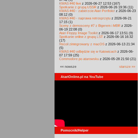
KWAS #40 live
z 2026-06-27 12:53 (167)
Spotkanie z grupą USSR
z 2026-06-26 19:36 (11)
KWAS #40 - zabierzcie Atari Portfolio!
z 2026-06-23
08:12 (0)
KWAS #40 - naprawa retrosprzętu
z 2026-06-21
17:15 (1)
Sceny z demosceny #7 z Bigerem i MBR
z 2026-
06-19 22:08 (0)
Atari Floppy Image Toolkit
z 2026-06-17 13:51 (9)
Spotkanie online z grupą LST
z 2026-06-16 16:32
(17)
Recoil zintegrowany z macOS
z 2026-06-13 21:34
(5)
KWAS #40 odbędzie się w Katowicach
z 2026-06-
07 17:59 (25)
Commodore po atarowsku
z 2026-05-28 21:50 (21)
«« nowsze
starsze »»
AtariOnline.pl na YouTube
Pomocnik/Helper