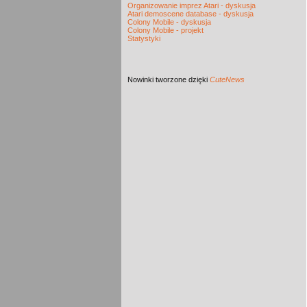
Organizowanie imprez Atari - dyskusja
Atari demoscene database - dyskusja
Colony Mobile - dyskusja
Colony Mobile - projekt
Statystyki
Nowinki
tworzone dzięki
CuteNews