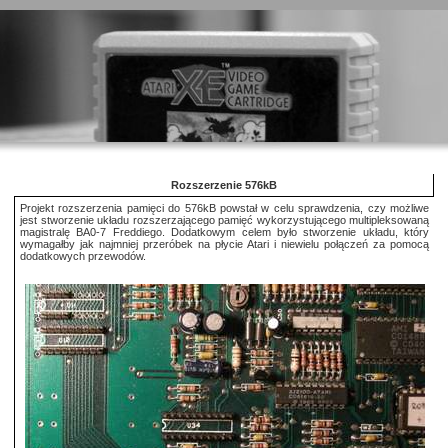
Rozszerzenie 576kB
Projekt rozszerzenia pamięci do 576kB powstał w celu sprawdzenia, czy możliwe
jest stworzenie układu rozszerzającego pamięć wykorzystującego multipleksowaną
magistralę BA0-7 Freddiego. Dodatkowym celem było stworzenie układu, który
wymagałby jak najmniej przeróbek na płycie Atari i niewielu połączeń za pomocą
dodatkowych przewodów.