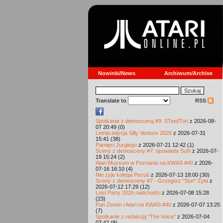
Nowinki/News
Archiwum/Archive
Translate to
RSS
Spotkanie z demosceną #9: STeel/Tori
z 2026-08-
07 20:49 (0)
Letnia edycja Silly Venture 2026
z 2026-07-31
15:41 (38)
Pamięci Jurgiego
z 2026-07-21 12:42 (1)
Sceny z demosceny #7: opowiada SuN
z 2026-07-
19 15:24 (2)
Atari Muzeum w Poznaniu na KWAS #40
z 2026-
07-16 16:10 (4)
Nie żyje kolega Pecuś
z 2026-07-13 18:00 (30)
Sceny z demosceny #7 - Grzegorz "Sun" Żyła
z
2026-07-12 17:29 (12)
Lost Party 2026 nadchodzi
z 2026-07-08 15:28
(23)
Pan Zenon i Atari na KWAS #40
z 2026-07-07 13:25
(7)
Spotkanie z redakcją "The Voice"
z 2026-07-04
07:42 (9)