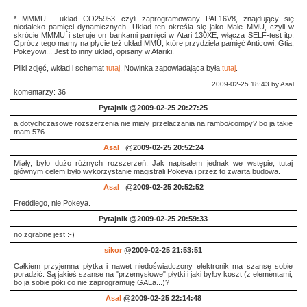
* MMMU - układ CO25953 czyli zaprogramowany PAL16V8, znajdujący się
niedaleko pamięci dynamicznych. Układ ten określa się jako Małe MMU, czyli w
skrócie MMMU i steruje on bankami pamięci w Atari 130XE, włącza SELF-test itp.
Oprócz tego mamy na płycie też układ MMU, które przydziela pamięć Anticowi, Gtia,
Pokeyowi... Jest to inny układ, opisany w Atariki.
Pliki zdjęć, wkład i schemat
tutaj
. Nowinka zapowiadająca była
tutaj
.
2009-02-25 18:43 by Asal
komentarzy: 36
Pytajnik
@2009-02-25 20:27:25
a dotychczasowe rozszerzenia nie mialy przelaczania na rambo/compy? bo ja takie
mam 576.
Asal_
@2009-02-25 20:52:24
Miały, było dużo różnych rozszerzeń. Jak napisałem jednak we wstępie, tutaj
głównym celem było wykorzystanie magistrali Pokeya i przez to zwarta budowa.
Asal_
@2009-02-25 20:52:52
Freddiego, nie Pokeya.
Pytajnik
@2009-02-25 20:59:33
no zgrabne jest :-)
sikor
@2009-02-25 21:53:51
Całkiem przyjemna płytka i nawet niedoświadczony elektronik ma szansę sobie
poradzić. Są jakieś szanse na "przemysłowe" płytki i jaki byłby koszt (z elementami,
bo ja sobie póki co nie zaprogramuję GALa...)?
Asal
@2009-02-25 22:14:48