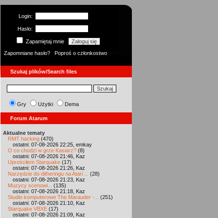
Login:
Hasło:
Zapamiętaj mnie
Zapomniane hasło?
Poproś o członkostwo
Szukaj plików/Search files
Gry
Użytki
Dema
Forum Atarum
Aktualne tematy
RMT hacking
(470)
ostatni: 07-08-2026 22:25, emkay
O co chodzi w grze Kasiarz?
(8)
ostatni: 07-08-2026 21:46, Kaz
Uprościłem Starquake
(17)
ostatni: 07-08-2026 21:26, Kaz
Narzędzie do ditheringu na Atari ...
(28)
ostatni: 07-08-2026 21:23, Kaz
Muzycy scenowi...
(135)
ostatni: 07-08-2026 21:18, Kaz
Studio komputerowe The Marauder -...
(251)
ostatni: 07-08-2026 21:10, Kaz
Starquake VBXE
(17)
ostatni: 07-08-2026 21:09, Kaz