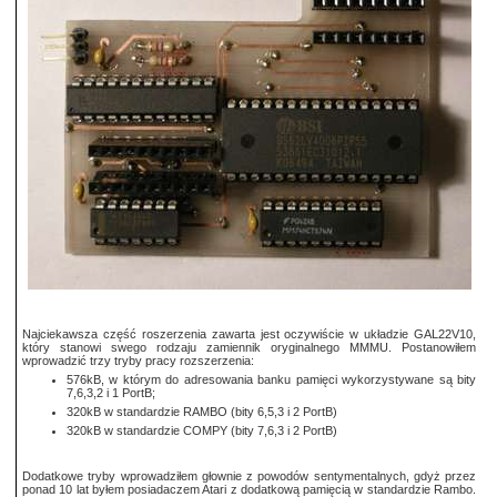
Najciekawsza część roszerzenia zawarta jest oczywiście w układzie GAL22V10,
który stanowi swego rodzaju zamiennik oryginalnego MMMU. Postanowiłem
wprowadzić trzy tryby pracy rozszerzenia:
576kB, w którym do adresowania banku pamięci wykorzystywane są bity
7,6,3,2 i 1 PortB;
320kB w standardzie RAMBO (bity 6,5,3 i 2 PortB)
320kB w standardzie COMPY (bity 7,6,3 i 2 PortB)
Dodatkowe tryby wprowadziłem głownie z powodów sentymentalnych, gdyż przez
ponad 10 lat byłem posiadaczem Atari z dodatkową pamięcią w standardzie Rambo.