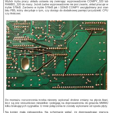
Wybór trybu pracy układu ustawia się zwierając wyprowadzenie COMPY_320 lub
RAMBO_320 do masy. Jeżeli żadne wyprowadzenie nie jest zwarte, układ pracuje w
trybie 576kB. Zarówno w trybie 576kB jak i 320kB COMPY uwzględniany jest stan
bitu PB5, który decyduje o tym, czy dostęp do dodatkowej pamięci przydzielić CPU
czy Anticowi.
Do montażu rozszerzenia trzeba niestety wykonać drobne zmiany na płycie Atari,
lecz są one stosunkowo niewielkie i polegają na doprowadzeniu do gniazda MMMU
kilku brakujących sygnałów. U mnie połączenia te zostały wykonane od spodu płyty.
Na koniec mała ciekawostka. Na schemacie widać, że doprowadzając starszą