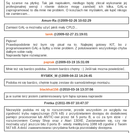
Są szanse na płytkę. Tak jak napisałem, niedługo będę zlecał wykonanie jej
profesjonalnej wersji i równie dobrze mogę zamówić ich kilka. GAL-a
zaprogramować to dla mnie nie problem. O kosztach nie myślałem, ale łupić nikogo
nie zamierzam...
Amun-Ra
@2009-02-26 10:02:29
Zamiast GAL-a możnaby użyć jakiś mały CPLD...
larek
@2009-02-27 21:19:01
Piękne!
Prawdopodobnie też bym się pisał na to. Najlepiej gotowy KIT, bo z
programowaniem GAL-a byłby u mnie problem. Z polutowaniem wszystkiego chyba
dałbym sobie radę.
Naprawdę fajne rozwiązanie.
paptak
@2009-03-19 15:31:09
Mnie też się bardzo podoba. Jestem bardzo chętny :-) Jeśli tak mozna powiedzieć.
RYSIEK_M
@2009-04-22 14:24:45
Podoba mi się bardzo, chętnie kupię zestaw do samodzielnego montażu.
blackhat156
@2010-03-16 13:37:56
ja w sumie terz jestem zainteresowany tym fajna sprawa naprawde
Fretka
@2011-09-07 10:47:37
Niezwykle podoba mi się to rozszerzenie, przede wszystkim ze względu na
zgodność trybu najwyższego (576 kB) z przydzielaniem dostępu do dodatkowej
pamięci procesorowi lub ANTIC-owi przez bit 5 portu B, a co za tym idzie - z
rozszerzeniem Compy Shop oraz z Atari 130XE. Zastanawiam się, czy nie
możnaby użyć jeszcze bitu 0 portu B - wtedy mielibyśmy 1088 kB zgodne z Twoim
567 kB. A dość zaawansowana i przydatna funkcja pozostałaby dostępna.