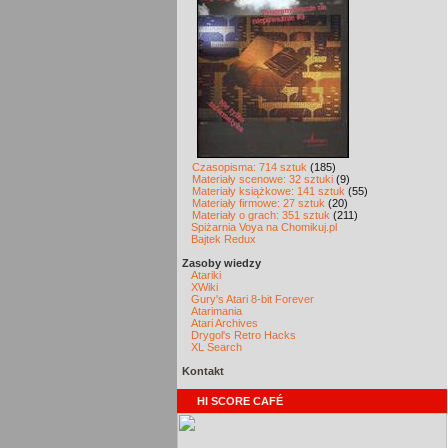
Czasopisma: 714 sztuk
(185)
Materiały scenowe: 32 sztuki
(9)
Materiały książkowe: 141 sztuk
(55)
Materiały firmowe: 27 sztuk
(20)
Materiały o grach: 351 sztuk
(211)
Spiżarnia Voya na Chomikuj.pl
Bajtek Redux
Zasoby wiedzy
Atariki
XWiki
Gury's Atari 8-bit Forever
Atarimania
Atari Archives
Drygol's Retro Hacks
XL Search
Kontakt
HI SCORE CAFÉ