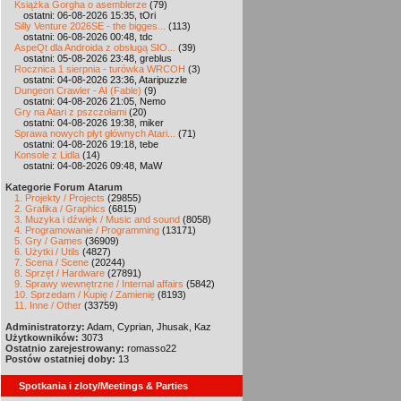
Książka Gorgha o asemblerze
(79)
ostatni: 06-08-2026 15:35, tOri
Silly Venture 2026SE - the bigges...
(113)
ostatni: 06-08-2026 00:48, tdc
AspeQt dla Androida z obsługą SIO...
(39)
ostatni: 05-08-2026 23:48, greblus
Rocznica 1 sierpnia - turówka WRCOH
(3)
ostatni: 04-08-2026 23:36, Ataripuzzle
Dungeon Crawler - AI (Fable)
(9)
ostatni: 04-08-2026 21:05, Nemo
Gry na Atari z pszczołami
(20)
ostatni: 04-08-2026 19:38, miker
Sprawa nowych płyt głównych Atari...
(71)
ostatni: 04-08-2026 19:18, tebe
Konsole z Lidla
(14)
ostatni: 04-08-2026 09:48, MaW
Kategorie Forum Atarum
1. Projekty / Projects
(29855)
2. Grafika / Graphics
(6815)
3. Muzyka i dźwięk / Music and sound
(8058)
4. Programowanie / Programming
(13171)
5. Gry / Games
(36909)
6. Użytki / Utils
(4827)
7. Scena / Scene
(20244)
8. Sprzęt / Hardware
(27891)
9. Sprawy wewnętrzne / Internal affairs
(5842)
10. Sprzedam / Kupię / Zamienię
(8193)
11. Inne / Other
(33759)
Administratorzy:
Adam, Cyprian, Jhusak, Kaz
Użytkowników:
3073
Ostatnio zarejestrowany:
romasso22
Postów ostatniej doby:
13
Spotkania i zloty/Meetings & Parties