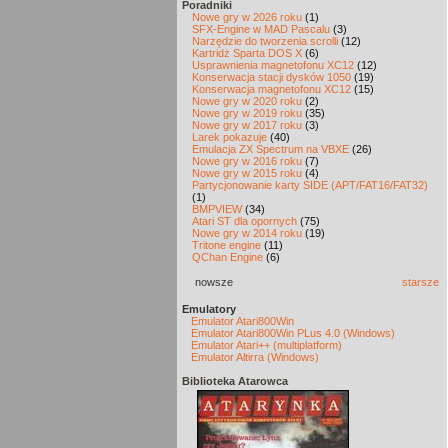
Poradniki
Nowe gry w 2026 roku
(1)
SFX-Engine w MAD Pascalu
(3)
Narzędzie do tworzenia scrolli
(12)
Kartridż Sparta DOS X
(6)
Usprawnienia magnetofonu XC12
(12)
Konserwacja stacji dysków 1050
(19)
Konserwacja magnetofonu XC12
(15)
Nowe gry w 2020 roku
(2)
Nowe gry w 2019 roku
(35)
Nowe gry w 2017 roku
(3)
Larek pokazuje
(40)
Emulacja ZX Spectrum na VBXE
(26)
Nowe gry w 2016 roku
(7)
Nowe gry w 2015 roku
(4)
Partycjonowanie karty SIDE (APT/FAT16/FAT32)
(1)
BMPVIEW
(34)
Atari ST dla opornych
(75)
Nowe gry w 2014 roku
(19)
Tritone engine
(11)
QChan Engine
(6)
nowsze
starsze
Emulatory
Emulator Atari800Win
Emulator Atari800Win PLus 4.0 (Windows)
Emulator Atari++ (multiplatform)
Emulator Altirra (Windows)
Biblioteka Atarowca