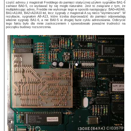
część adresu z magistrali Freddiego do pamięci statycznej użyłem sygnałów BA1-6
zamiast BA0-5, co wydawać by się mogło naturalne. Jest to związane z tym, że
multipleksując adres, Freddie nie wykonuje tego w sposób następujący: BA0=A0/A8,
BA1=A1/A9, BA2=A2/A10 itd, lecz sygnały z magistrali A są nieco "wymieszane". W
rezultacie, sygnałom A8-A13, które trzeba doprowadzić do pamięci odpowiadają
właśnie sygnały BA1-6, a nie BA0-5 w drugiej fazie cyklu adresowania. Odkrycie
tego faktu było dla mnie zaskoczeniem i spowodowało poważne trudności na
początku budowy rozszerzenia.