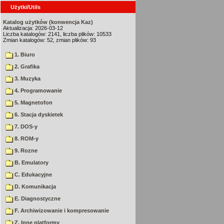
Użytki/Utils
Katalog użytków (konwencja Kaz)
Aktualizacja: 2026-03-12
Liczba katalogów: 2141, liczba plików: 10533
Zmian katalogów: 52, zmian plików: 93
1. Biuro
2. Grafika
3. Muzyka
4. Programowanie
5. Magnetofon
6. Stacja dyskietek
7. DOS-y
8. ROM-y
9. Rozne
B. Emulatory
C. Edukacyjne
D. Komunikacja
E. Diagnostyczne
F. Archiwizowanie i kompresowanie
Z. Inne platformy