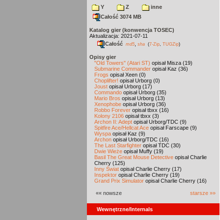
Y
Z
inne
Całość 3074 MB
Katalog gier (konwencja TOSEC)
Aktualizacja: 2021-07-11
Całość
,
md5
sha
(
7-Zip
,
TUGZip
)
Opisy gier
"Old Towers" (Atari ST)
opisał Misza (19)
Submarine Commander
opisał Kaz (36)
Frogs
opisał Xeen (0)
Choplifter!
opisał Urborg (0)
Joust
opisał Urborg (17)
Commando
opisał Urborg (35)
Mario Bros
opisał Urborg (13)
Xenophobe
opisał Urborg (36)
Robbo Forever
opisał tbxx (16)
Kolony 2106
opisał tbxx (3)
Archon II: Adept
opisał Urborg/TDC (9)
Spitfire Ace/Hellcat Ace
opisał Farscape (9)
Wyspa
opisał Kaz (9)
Archon
opisał Urborg/TDC (16)
The Last Starfighter
opisał TDC (30)
Dwie Wieże
opisał Muffy (19)
Basil The Great Mouse Detective
opisał Charlie
Cherry (125)
Inny Świat
opisał Charlie Cherry (17)
Inspektor
opisał Charlie Cherry (19)
Grand Prix Simulator
opisał Charlie Cherry (16)
«« nowsze
starsze »»
Wewnętrzne/Internals