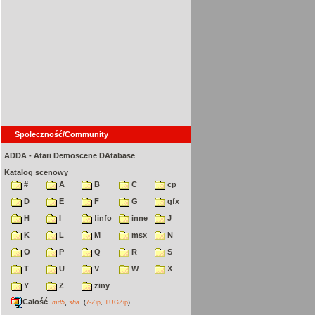
Społeczność/Community
ADDA - Atari Demoscene DAtabase
Katalog scenowy
#
A
B
C
cp
D
E
F
G
gfx
H
I
!info
inne
J
K
L
M
msx
N
O
P
Q
R
S
T
U
V
W
X
Y
Z
ziny
Całość
,
md5
sha
(
7-Zip
,
TUGZip
)