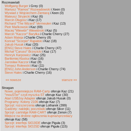
Rozmawiali
Wolfgang Burger
i Grey (0)
Mariusz "Ramos" Rozwadowski
i Xeen (0)
Wywiad z Wojciechem Zientarą
i Xeen (0)
Mateusz Stryjecki
i Kaz (6)
Marcin Długosz
i Kaz (17)
Richard "The Wizard" Vermeulen
i Kaz (13)
Piotr Mańkowski
i Kaz (69)
Maciej "Wiewiór" Wiewiórski
i Kaz (5)
Marcin "Kaczor" Baryłka
i Charlie Cherry (27)
Adam Mateja
i Charlie Cherry (8)
Konrad "Scorpio" Rąpalski
i Kaz (18)
Jakub Husak
i Kaz (20)
[ENG] Steve Hales
i Charlie Cherry (47)
Michał "Caruso" Brzezicki
i Kaz (17)
Henryk Karpowicz
i Kaz (25)
Bartłomiej Kluska
i Kaz (16)
Jarosław Kaczor
i Kaz (8)
Tomasz Rolewski
i Kaz (11)
[ENG] John Anderson
i Charlie Cherry (74)
Steve Hales
i Charlie Cherry (16)
«« nowsze
starsze »»
Stragan
Nowe, pojemniejsze RAM-Carty
oferuje Kaz (21)
"mouSTer" czyli myszka ST
oferuje Kaz (30)
Atari USBJoy Adapter
oferuje Jakub Husak (0)
Programy: Kolony 2106
oferuje Kaz (7)
Sprzęt: rozszerzenia
oferuje Lotharek (399)
Gadżety: naklejki, pocztówki
oferuje Sikor (11)
Sprzęt: cartridge RAM-CART
oferuje Zenon (7)
Miejsce na drobne ogłoszenia kupna/sprzedaży
oferuje Kaz (58)
Sprzęt: interfejs SIO2IDE
oferuje Piguła (3)
Sprzęt: interfejs SIO2SD
oferuje Piguła (115)