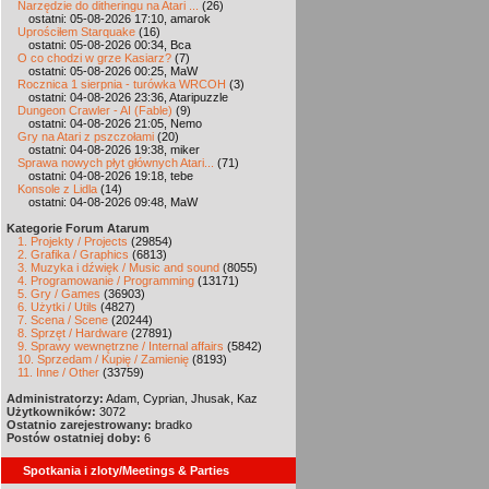
Narzędzie do ditheringu na Atari ...
(26)
ostatni: 05-08-2026 17:10, amarok
Uprościłem Starquake
(16)
ostatni: 05-08-2026 00:34, Bca
O co chodzi w grze Kasiarz?
(7)
ostatni: 05-08-2026 00:25, MaW
Rocznica 1 sierpnia - turówka WRCOH
(3)
ostatni: 04-08-2026 23:36, Ataripuzzle
Dungeon Crawler - AI (Fable)
(9)
ostatni: 04-08-2026 21:05, Nemo
Gry na Atari z pszczołami
(20)
ostatni: 04-08-2026 19:38, miker
Sprawa nowych płyt głównych Atari...
(71)
ostatni: 04-08-2026 19:18, tebe
Konsole z Lidla
(14)
ostatni: 04-08-2026 09:48, MaW
Kategorie Forum Atarum
1. Projekty / Projects
(29854)
2. Grafika / Graphics
(6813)
3. Muzyka i dźwięk / Music and sound
(8055)
4. Programowanie / Programming
(13171)
5. Gry / Games
(36903)
6. Użytki / Utils
(4827)
7. Scena / Scene
(20244)
8. Sprzęt / Hardware
(27891)
9. Sprawy wewnętrzne / Internal affairs
(5842)
10. Sprzedam / Kupię / Zamienię
(8193)
11. Inne / Other
(33759)
Administratorzy:
Adam, Cyprian, Jhusak, Kaz
Użytkowników:
3072
Ostatnio zarejestrowany:
bradko
Postów ostatniej doby:
6
Spotkania i zloty/Meetings & Parties