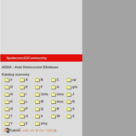
Społeczność/Community
ADDA - Atari Demoscene DAtabase
Katalog scenowy
#
A
B
C
cp
D
E
F
G
gfx
H
I
!info
inne
J
K
L
M
msx
N
O
P
Q
R
S
T
U
V
W
X
Y
Z
ziny
Całość
,
md5
sha
(
7-Zip
,
TUGZip
)