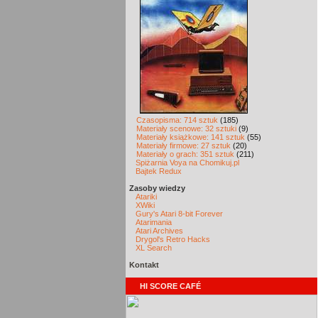
Czasopisma: 714 sztuk
(185)
Materiały scenowe: 32 sztuki
(9)
Materiały książkowe: 141 sztuk
(55)
Materiały firmowe: 27 sztuk
(20)
Materiały o grach: 351 sztuk
(211)
Spiżarnia Voya na Chomikuj.pl
Bajtek Redux
Zasoby wiedzy
Atariki
XWiki
Gury's Atari 8-bit Forever
Atarimania
Atari Archives
Drygol's Retro Hacks
XL Search
Kontakt
HI SCORE CAFÉ