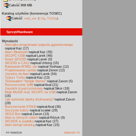
Całość 908 MB
Katalog użytków (konwencja TOSEC)
Całość
,
md5
sha
(
7-Zip
,
TUGZip
)
Sprzęt/Hardware
Wynalazki
Atari jako programator pojazdu gąsienicowego
napisał Kaz (17)
Atari i Bluetooth
napisał Kaz (35)
SIO2PC-USB
napisał Larek (46)
Nowe SIO2SD
napisał Larek (0)
SIO2SD w CA12
napisał Urborg (15)
Ratowanie ATMEL-ów
napisał Yoohaas (12)
Projektowanie cartów
napisał Zenon (12)
Joystick do Atari
napisał Larek (54)
Tygrys Turbo
napisał Kaz (13)
Testowałem "Simple Stereo"
napisał Zaxon (5)
Rozszerzenie 1MB
napisał Asal (21)
Joystick trzyprzyciskowy
napisał Sikor (18)
Moje MyIDE oraz SIO2PC na USB
napisał Zaxon
(16)
Jak wykonać płytkę drukowaną?
napisał Zaxon
(28)
Rozszerzenie 576kB
napisał Asal (36)
Soczyste kolory
napisał scalak (29)
XEGS Box
napisał Zaxon (13)
Atari w różnych rolach
napisał Różyk (9)
SIO2IDE w pudełku
napisał Kaz (27)
Atari steruje tokarką
napisał Kaz (15)
«« nowsze
starsze »»