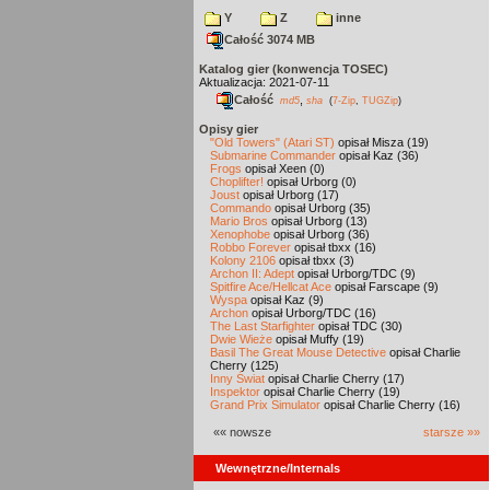
Y
Z
inne
Całość 3074 MB
Katalog gier (konwencja TOSEC)
Aktualizacja: 2021-07-11
Całość
,
md5
sha
(
7-Zip
,
TUGZip
)
Opisy gier
"Old Towers" (Atari ST)
opisał Misza (19)
Submarine Commander
opisał Kaz (36)
Frogs
opisał Xeen (0)
Choplifter!
opisał Urborg (0)
Joust
opisał Urborg (17)
Commando
opisał Urborg (35)
Mario Bros
opisał Urborg (13)
Xenophobe
opisał Urborg (36)
Robbo Forever
opisał tbxx (16)
Kolony 2106
opisał tbxx (3)
Archon II: Adept
opisał Urborg/TDC (9)
Spitfire Ace/Hellcat Ace
opisał Farscape (9)
Wyspa
opisał Kaz (9)
Archon
opisał Urborg/TDC (16)
The Last Starfighter
opisał TDC (30)
Dwie Wieże
opisał Muffy (19)
Basil The Great Mouse Detective
opisał Charlie
Cherry (125)
Inny Świat
opisał Charlie Cherry (17)
Inspektor
opisał Charlie Cherry (19)
Grand Prix Simulator
opisał Charlie Cherry (16)
«« nowsze
starsze »»
Wewnętrzne/Internals