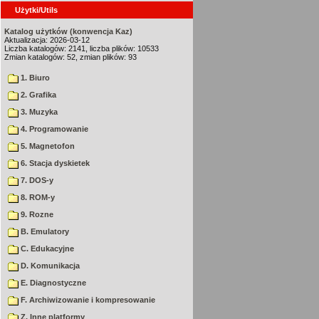
Użytki/Utils
Katalog użytków (konwencja Kaz)
Aktualizacja: 2026-03-12
Liczba katalogów: 2141, liczba plików: 10533
Zmian katalogów: 52, zmian plików: 93
1. Biuro
2. Grafika
3. Muzyka
4. Programowanie
5. Magnetofon
6. Stacja dyskietek
7. DOS-y
8. ROM-y
9. Rozne
B. Emulatory
C. Edukacyjne
D. Komunikacja
E. Diagnostyczne
F. Archiwizowanie i kompresowanie
Z. Inne platformy