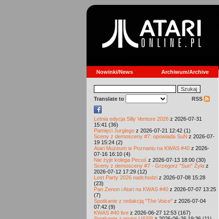
Nowinki/News
Archiwum/Archive
Translate to
RSS
Letnia edycja Silly Venture 2026
z 2026-07-31
15:41 (36)
Pamięci Jurgiego
z 2026-07-21 12:42 (1)
Sceny z demosceny #7: opowiada SuN
z 2026-07-
19 15:24 (2)
Atari Muzeum w Poznaniu na KWAS #40
z 2026-
07-16 16:10 (4)
Nie żyje kolega Pecuś
z 2026-07-13 18:00 (30)
Sceny z demosceny #7 - Grzegorz "Sun" Żyła
z
2026-07-12 17:29 (12)
Lost Party 2026 nadchodzi
z 2026-07-08 15:28
(23)
Pan Zenon i Atari na KWAS #40
z 2026-07-07 13:25
(7)
Spotkanie z redakcją "The Voice"
z 2026-07-04
07:42 (9)
KWAS #40 live
z 2026-06-27 12:53 (167)
Spotkanie z grupą USSR
z 2026-06-26 19:36 (11)