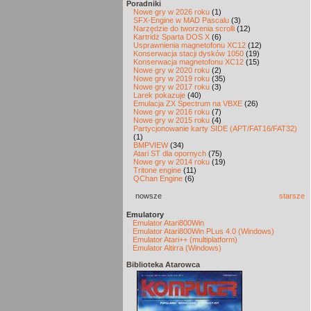
Poradniki
Nowe gry w 2026 roku
(1)
SFX-Engine w MAD Pascalu
(3)
Narzędzie do tworzenia scrolli
(12)
Kartridż Sparta DOS X
(6)
Usprawnienia magnetofonu XC12
(12)
Konserwacja stacji dysków 1050
(19)
Konserwacja magnetofonu XC12
(15)
Nowe gry w 2020 roku
(2)
Nowe gry w 2019 roku
(35)
Nowe gry w 2017 roku
(3)
Larek pokazuje
(40)
Emulacja ZX Spectrum na VBXE
(26)
Nowe gry w 2016 roku
(7)
Nowe gry w 2015 roku
(4)
Partycjonowanie karty SIDE (APT/FAT16/FAT32)
(1)
BMPVIEW
(34)
Atari ST dla opornych
(75)
Nowe gry w 2014 roku
(19)
Tritone engine
(11)
QChan Engine
(6)
nowsze
starsze
Emulatory
Emulator Atari800Win
Emulator Atari800Win PLus 4.0 (Windows)
Emulator Atari++ (multiplatform)
Emulator Altirra (Windows)
Biblioteka Atarowca