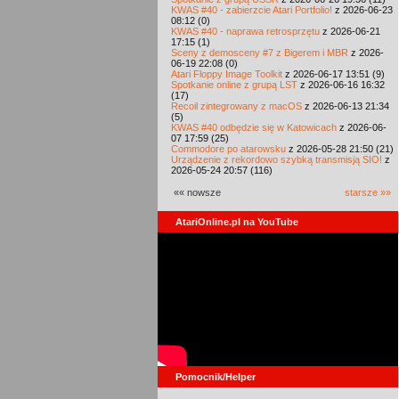
KWAS #40 - zabierzcie Atari Portfolio!
z 2026-06-23
08:12 (0)
KWAS #40 - naprawa retrosprzętu
z 2026-06-21
17:15 (1)
Sceny z demosceny #7 z Bigerem i MBR
z 2026-
06-19 22:08 (0)
Atari Floppy Image Toolkit
z 2026-06-17 13:51 (9)
Spotkanie online z grupą LST
z 2026-06-16 16:32
(17)
Recoil zintegrowany z macOS
z 2026-06-13 21:34
(5)
KWAS #40 odbędzie się w Katowicach
z 2026-06-
07 17:59 (25)
Commodore po atarowsku
z 2026-05-28 21:50 (21)
Urządzenie z rekordowo szybką transmisją SIO!
z
2026-05-24 20:57 (116)
«« nowsze
starsze »»
AtariOnline.pl na YouTube
Pomocnik/Helper