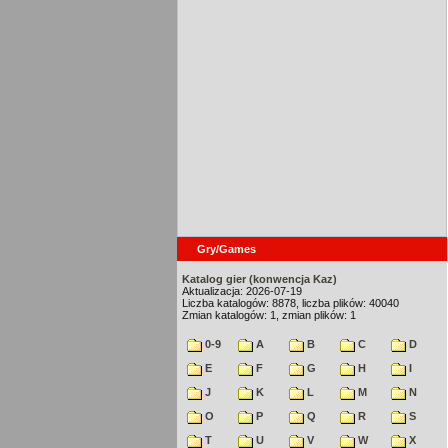
Gry/Games
Katalog gier (konwencja Kaz)
Aktualizacja: 2026-07-19
Liczba katalogów: 8878, liczba plików: 40040
Zmian katalogów: 1, zmian plików: 1
0-9
A
B
C
D
E
F
G
H
I
J
K
L
M
N
O
P
Q
R
S
T
U
V
W
X