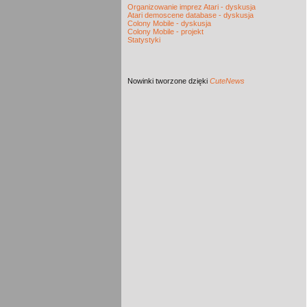
Organizowanie imprez Atari - dyskusja
Atari demoscene database - dyskusja
Colony Mobile - dyskusja
Colony Mobile - projekt
Statystyki
Nowinki
tworzone dzięki
CuteNews