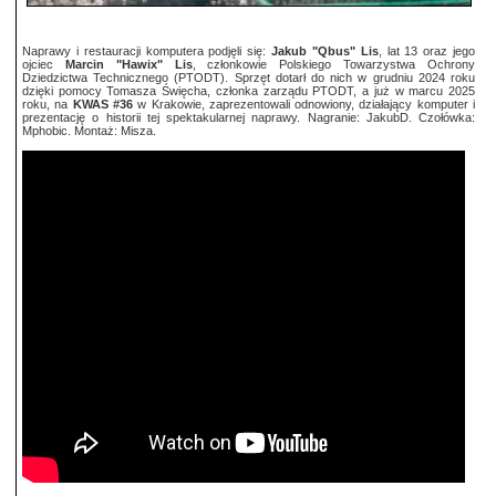
Naprawy i restauracji komputera podjęli się:
Jakub "Qbus" Lis
, lat 13 oraz jego
ojciec
Marcin "Hawix" Lis
, członkowie Polskiego Towarzystwa Ochrony
Dziedzictwa Technicznego (PTODT). Sprzęt dotarł do nich w grudniu 2024 roku
dzięki pomocy Tomasza Święcha, członka zarządu PTODT, a już w marcu 2025
roku, na
KWAS #36
w Krakowie, zaprezentowali odnowiony, działający komputer i
prezentację o historii tej spektakularnej naprawy. Nagranie: JakubD. Czołówka:
Mphobic. Montaż: Misza.