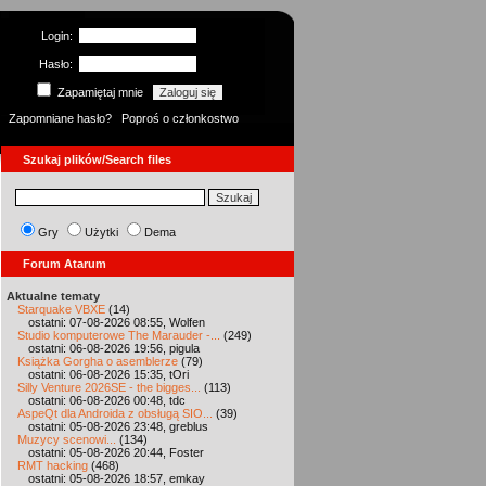
Login:
Hasło:
Zapamiętaj mnie
Zapomniane hasło?
Poproś o członkostwo
Szukaj plików/Search files
Gry
Użytki
Dema
Forum Atarum
Aktualne tematy
Starquake VBXE
(14)
ostatni: 07-08-2026 08:55, Wolfen
Studio komputerowe The Marauder -...
(249)
ostatni: 06-08-2026 19:56, pigula
Książka Gorgha o asemblerze
(79)
ostatni: 06-08-2026 15:35, tOri
Silly Venture 2026SE - the bigges...
(113)
ostatni: 06-08-2026 00:48, tdc
AspeQt dla Androida z obsługą SIO...
(39)
ostatni: 05-08-2026 23:48, greblus
Muzycy scenowi...
(134)
ostatni: 05-08-2026 20:44, Foster
RMT hacking
(468)
ostatni: 05-08-2026 18:57, emkay