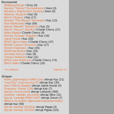
Rozmawiali
Wolfgang Burger
i Grey (0)
Mariusz "Ramos" Rozwadowski
i Xeen (0)
Wywiad z Wojciechem Zientarą
i Xeen (0)
Mateusz Stryjecki
i Kaz (6)
Marcin Długosz
i Kaz (17)
Richard "The Wizard" Vermeulen
i Kaz (13)
Piotr Mańkowski
i Kaz (69)
Maciej "Wiewiór" Wiewiórski
i Kaz (5)
Marcin "Kaczor" Baryłka
i Charlie Cherry (27)
Adam Mateja
i Charlie Cherry (8)
Konrad "Scorpio" Rąpalski
i Kaz (18)
Jakub Husak
i Kaz (20)
[ENG] Steve Hales
i Charlie Cherry (47)
Michał "Caruso" Brzezicki
i Kaz (17)
Henryk Karpowicz
i Kaz (25)
Bartłomiej Kluska
i Kaz (16)
Jarosław Kaczor
i Kaz (8)
Tomasz Rolewski
i Kaz (11)
[ENG] John Anderson
i Charlie Cherry (74)
Steve Hales
i Charlie Cherry (16)
«« nowsze
starsze »»
Stragan
Nowe, pojemniejsze RAM-Carty
oferuje Kaz (21)
"mouSTer" czyli myszka ST
oferuje Kaz (30)
Atari USBJoy Adapter
oferuje Jakub Husak (0)
Programy: Kolony 2106
oferuje Kaz (7)
Sprzęt: rozszerzenia
oferuje Lotharek (399)
Gadżety: naklejki, pocztówki
oferuje Sikor (11)
Sprzęt: cartridge RAM-CART
oferuje Zenon (7)
Miejsce na drobne ogłoszenia kupna/sprzedaży
oferuje Kaz (58)
Sprzęt: interfejs SIO2IDE
oferuje Piguła (3)
Sprzęt: interfejs SIO2SD
oferuje Piguła (115)