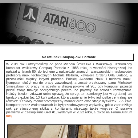
Na ratunek Compaq-owi Portable
W 2019 roku otrzymaliśmy od pana Michała Śmieszka z Warszawy uszkodzony
komputer walizkowy Compaq Portable z 1983 roku, o wartości historycznej, bo
należał w latach 80. do jednego z najbardziej znanych warszawskich naukowców,
profesora nauk technicznych Michała Kleibera, kawalera Orderu Orła Białego, w
przeszłości między innymi prezesa Polskiej Akademii Nauk i ministra nauki.
Komputer służył mu do pracy zawodowej, a został przekazany panu Michałowi
Śmieszkowi do pracy na uczelni w drugiej połowie lat 90., gdy komputer przestał
pełnić swoją funkcję podręcznego peceta, bo pojawiły się nowsze rozwiązania.
Należy bowiem zdawać sobie sprawę, że sprzęt ten zamknięty jest w zgrabnej, ale
bardzo ciężkiej (aż 13 kg!) walizce, która zawiera nie tylko jednostkę centralną, ale
również 9-calowy monochromatyczny monitor oraz dwie stacje dyskietek 5,25 cala.
Komputer przez wiele ostatnich lat był przechowywany w piwnicy, gdzie zabrudził go
sok ze stłuczonego słoika z konfiturami, niszcząc także wnętrze. O sprawie
pisaliśmy w czasopiśmie Grel #1, wydanym w 2022 roku, a także na Forum Atarum
tutaj
.