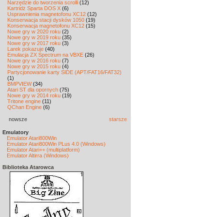
Narzędzie do tworzenia scrolli
(12)
Kartridż Sparta DOS X
(6)
Usprawnienia magnetofonu XC12
(12)
Konserwacja stacji dysków 1050
(19)
Konserwacja magnetofonu XC12
(15)
Nowe gry w 2020 roku
(2)
Nowe gry w 2019 roku
(35)
Nowe gry w 2017 roku
(3)
Larek pokazuje
(40)
Emulacja ZX Spectrum na VBXE
(26)
Nowe gry w 2016 roku
(7)
Nowe gry w 2015 roku
(4)
Partycjonowanie karty SIDE (APT/FAT16/FAT32)
(1)
BMPVIEW
(34)
Atari ST dla opornych
(75)
Nowe gry w 2014 roku
(19)
Tritone engine
(11)
QChan Engine
(6)
nowsze
starsze
Emulatory
Emulator Atari800Win
Emulator Atari800Win PLus 4.0 (Windows)
Emulator Atari++ (multiplatform)
Emulator Altirra (Windows)
Biblioteka Atarowca