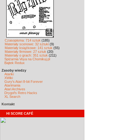
Czasopisma: 714 sztuk
(185)
Materiały scenowe: 32 sztuki
(9)
Materiały książkowe: 141 sztuk
(55)
Materiały firmowe: 27 sztuk
(20)
Materiały o grach: 351 sztuk
(211)
Spiżarnia Voya na Chomikuj.pl
Bajtek Redux
Zasoby wiedzy
Atariki
XWiki
Gury's Atari 8-bit Forever
Atarimania
Atari Archives
Drygol's Retro Hacks
XL Search
Kontakt
HI SCORE CAFÉ