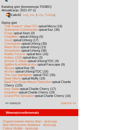
Katalog gier (konwencja TOSEC)
Aktualizacja: 2021-07-11
Całość
,
md5
sha
(
7-Zip
,
TUGZip
)
Opisy gier
"Old Towers" (Atari ST)
opisał Misza (19)
Submarine Commander
opisał Kaz (36)
Frogs
opisał Xeen (0)
Choplifter!
opisał Urborg (0)
Joust
opisał Urborg (17)
Commando
opisał Urborg (35)
Mario Bros
opisał Urborg (13)
Xenophobe
opisał Urborg (36)
Robbo Forever
opisał tbxx (16)
Kolony 2106
opisał tbxx (3)
Archon II: Adept
opisał Urborg/TDC (9)
Spitfire Ace/Hellcat Ace
opisał Farscape (9)
Wyspa
opisał Kaz (9)
Archon
opisał Urborg/TDC (16)
The Last Starfighter
opisał TDC (30)
Dwie Wieże
opisał Muffy (19)
Basil The Great Mouse Detective
opisał Charlie
Cherry (125)
Inny Świat
opisał Charlie Cherry (17)
Inspektor
opisał Charlie Cherry (19)
Grand Prix Simulator
opisał Charlie Cherry (16)
«« nowsze
starsze »»
Wewnętrzne/Internals
Organizowanie imprez Atari - dyskusja
Atari demoscene database - dyskusja
Colony Mobile - dyskusja