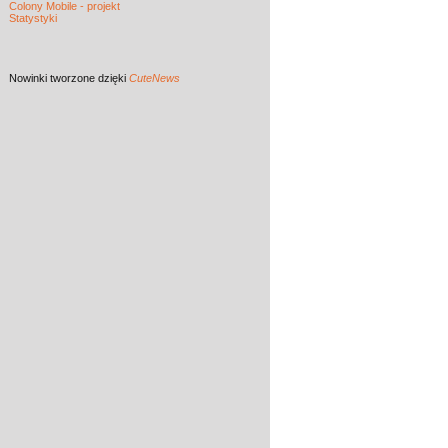
Colony Mobile - projekt
Statystyki
Nowinki
tworzone dzięki
CuteNews