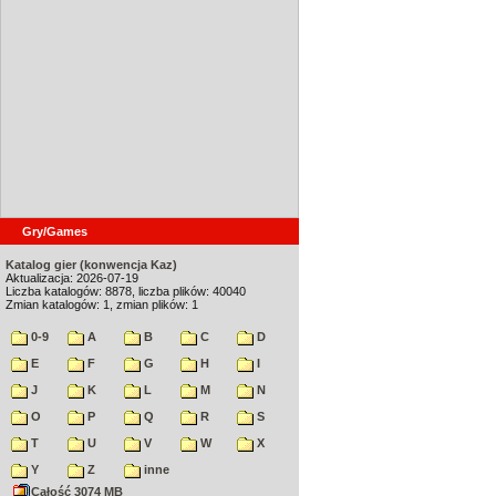
Gry/Games
Katalog gier (konwencja Kaz)
Aktualizacja: 2026-07-19
Liczba katalogów: 8878, liczba plików: 40040
Zmian katalogów: 1, zmian plików: 1
0-9
A
B
C
D
E
F
G
H
I
J
K
L
M
N
O
P
Q
R
S
T
U
V
W
X
Y
Z
inne
Całość 3074 MB