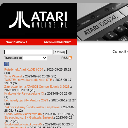
Nowinki/News
Archiwum/Archive
Can not find
Translate to
RSS
Pojedynek Atari XL/XE i C64
z 2023-09-25 15:52
(14)
Time Wizard
z 2023-09-20 20:29 (25)
TwiSTEr- nowa karta dla Atari STE
z 2023-09-17
19:39 (3)
Zaproszenie na ATASCII Compo Edycja 3 2023
z
2023-09-10 20:23 (29)
Krakowskie Retrospekcje XI
z 2023-09-08 22:08
(1)
Letnia edycja Silly Venture 2023
z 2023-08-19 11:27
(16)
Zakończyliśmy Środo-wisko Książkowe
z 2023-07-
28 08:47 (12)
Środo-wisko książkowe #6
z 2023-07-12 16:20 (7)
Sizecoding cz.2 - Gwiazda Śmierci
z 2023-07-02
18:22 (23)
Środo-wisko książkowe #5
z 2023-06-28 06:23 (5)
Sizecoding cz.1
z 2023-06-25 16:25 (27)