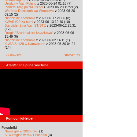
Urodziny Atari Poland
z 2023-06-24 01:16 (7)
Planeta Targ po raz trzeci
z 2023-06-20 15:59 (2)
Wkrótce Decrunch we Wrocławiu
z 2023-06-20
09:15 (2)
Niedzielne spotkania
z 2023-06-17 21:06 (8)
KWAS #29 za nami
z 2023-06-13 12:40 (10)
Starglider 2 na Atari ST/STE
z 2023-06-12 23:31
(12)
Drugie "Środo-wisko książkowe"
z 2023-06-06
13:49 (6)
Niedzielne spotkania
z 2023-06-02 14:11 (1)
K.W.A.S. #29 w Katowicach
z 2023-05-30 04:24
(14)
«« nowsze
starsze »»
AtariOnline.pl na YouTube
Pomocnik/Helper
Poradniki
Nowe gry w 2026 roku
(1)
SFX-Engine w MAD Pascalu
(3)