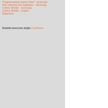
Organizowanie imprez Atari - dyskusja
Atari demoscene database - dyskusja
Colony Mobile - dyskusja
Colony Mobile - projekt
Statystyki
Nowinki
tworzone dzięki
CuteNews