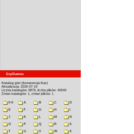
Gry/Games
Katalog gier (konwencja Kaz)
Aktualizacja: 2026-07-19
Liczba katalogów: 8878, liczba plików: 40040
Zmian katalogów: 1, zmian plików: 1
0-9
A
B
C
D
E
F
G
H
I
J
K
L
M
N
O
P
Q
R
S
T
U
V
W
X