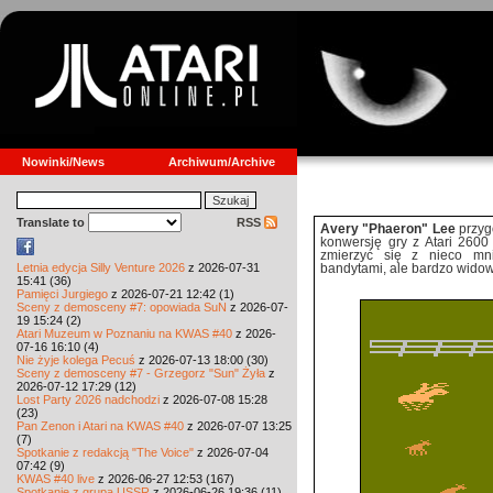
Nowinki/News
Archiwum/Archive
Translate to
RSS
Avery "Phaeron" Lee
przyg
konwersję gry z Atari 260
zmierzyć się z nieco mn
Letnia edycja Silly Venture 2026
z 2026-07-31
bandytami, ale bardzo wido
15:41 (36)
Pamięci Jurgiego
z 2026-07-21 12:42 (1)
Sceny z demosceny #7: opowiada SuN
z 2026-07-
19 15:24 (2)
Atari Muzeum w Poznaniu na KWAS #40
z 2026-
07-16 16:10 (4)
Nie żyje kolega Pecuś
z 2026-07-13 18:00 (30)
Sceny z demosceny #7 - Grzegorz "Sun" Żyła
z
2026-07-12 17:29 (12)
Lost Party 2026 nadchodzi
z 2026-07-08 15:28
(23)
Pan Zenon i Atari na KWAS #40
z 2026-07-07 13:25
(7)
Spotkanie z redakcją "The Voice"
z 2026-07-04
07:42 (9)
KWAS #40 live
z 2026-06-27 12:53 (167)
Spotkanie z grupą USSR
z 2026-06-26 19:36 (11)