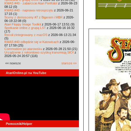
KWAS #40 - zabierzcie Atari Portfolio!
z 2026-06-23
08:12 (0)
KWAS #40 - naprawa retrosprzętu
z 2026-06-21
17:15 (1)
Sceny z demosceny #7 z Bigerem i MBR
z 2026-
06-19 22:08 (0)
Atari Floppy Image Toolkit
z 2026-06-17 13:51 (9)
Spotkanie online z grupą LST
z 2026-06-16 16:32
(17)
Recoil zintegrowany z macOS
z 2026-06-13 21:34
(5)
KWAS #40 odbędzie się w Katowicach
z 2026-06-
07 17:59 (25)
Commodore po atarowsku
z 2026-05-28 21:50 (21)
Urządzenie z rekordowo szybką transmisją SIO!
z
2026-05-24 20:57 (116)
«« nowsze
starsze »»
AtariOnline.pl na YouTube
Pomocnik/Helper