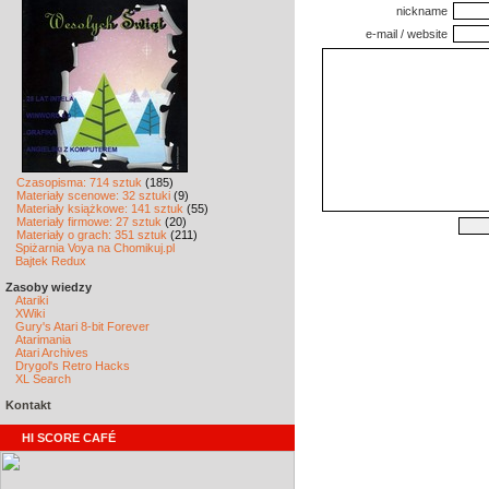
nickname
e-mail / website
Czasopisma: 714 sztuk
(185)
Materiały scenowe: 32 sztuki
(9)
Materiały książkowe: 141 sztuk
(55)
Materiały firmowe: 27 sztuk
(20)
Materiały o grach: 351 sztuk
(211)
Spiżarnia Voya na Chomikuj.pl
Bajtek Redux
Zasoby wiedzy
Atariki
XWiki
Gury's Atari 8-bit Forever
Atarimania
Atari Archives
Drygol's Retro Hacks
XL Search
Kontakt
HI SCORE CAFÉ