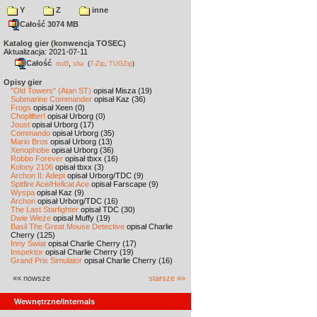
Y
Z
inne
Całość 3074 MB
Katalog gier (konwencja TOSEC)
Aktualizacja: 2021-07-11
Całość
,
md5
sha
(
7-Zip
,
TUGZip
)
Opisy gier
"Old Towers" (Atari ST)
opisał Misza (19)
Submarine Commander
opisał Kaz (36)
Frogs
opisał Xeen (0)
Choplifter!
opisał Urborg (0)
Joust
opisał Urborg (17)
Commando
opisał Urborg (35)
Mario Bros
opisał Urborg (13)
Xenophobe
opisał Urborg (36)
Robbo Forever
opisał tbxx (16)
Kolony 2106
opisał tbxx (3)
Archon II: Adept
opisał Urborg/TDC (9)
Spitfire Ace/Hellcat Ace
opisał Farscape (9)
Wyspa
opisał Kaz (9)
Archon
opisał Urborg/TDC (16)
The Last Starfighter
opisał TDC (30)
Dwie Wieże
opisał Muffy (19)
Basil The Great Mouse Detective
opisał Charlie
Cherry (125)
Inny Świat
opisał Charlie Cherry (17)
Inspektor
opisał Charlie Cherry (19)
Grand Prix Simulator
opisał Charlie Cherry (16)
«« nowsze
starsze »»
Wewnętrzne/Internals