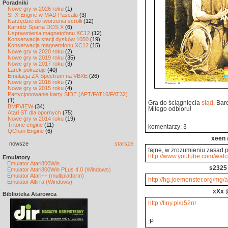
Poradniki
Nowe gry w 2026 roku
(1)
SFX-Engine w MAD Pascalu
(3)
Narzędzie do tworzenia scrolli
(12)
Kartridż Sparta DOS X
(6)
Usprawnienia magnetofonu XC12
(12)
Konserwacja stacji dysków 1050
(19)
Konserwacja magnetofonu XC12
(15)
Nowe gry w 2020 roku
(2)
Nowe gry w 2019 roku
(35)
Nowe gry w 2017 roku
(3)
Larek pokazuje
(40)
Emulacja ZX Spectrum na VBXE
(26)
Nowe gry w 2016 roku
(7)
Nowe gry w 2015 roku
(4)
Partycjonowanie karty SIDE (APT/FAT16/FAT32)
(1)
Gra do ściągnięcia
stąd
. Bar
BMPVIEW
(34)
Miłego odbioru!
Atari ST dla opornych
(75)
Nowe gry w 2014 roku
(19)
Tritone engine
(11)
komentarzy: 3
QChan Engine
(6)
xeen
nowsze
starsze
fajne, w zrozumieniu zasad p
http://www.youtube.com/wa
Emulatory
Emulator Atari800Win
s2325
Emulator Atari800Win PLus 4.0 (Windows)
Emulator Atari++ (multiplatform)
http://hg.joemonster.org/mg/
Emulator Altirra (Windows)
xXx
@
Biblioteka Atarowca
http://tiny.pl/q52nr
:P