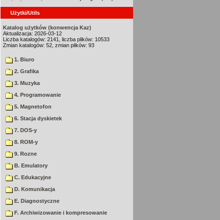
Użytki/Utils
Katalog użytków (konwencja Kaz)
Aktualizacja: 2026-03-12
Liczba katalogów: 2141, liczba plików: 10533
Zmian katalogów: 52, zmian plików: 93
1. Biuro
2. Grafika
3. Muzyka
4. Programowanie
5. Magnetofon
6. Stacja dyskietek
7. DOS-y
8. ROM-y
9. Rozne
B. Emulatory
C. Edukacyjne
D. Komunikacja
E. Diagnostyczne
F. Archiwizowanie i kompresowanie