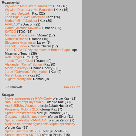
Rozmawiali
Wywiad z Mariuszem Jaroszem
i Kaz (16)
Wywiad Dracona z Mr. Bacardim
i Kaz (16)
Tomasz Dajczak
i Kaz (22)
Lech Bąk i "Świat Młodych"
i Kaz (26)
Michał "Mike" Jaskuła
i Kaz (30)
F#READY
i Dracon (22)
Daniel „Arctus” Kowalski
i Dracon (25)
KATOD
i TDC (15)
Mariusz Wojcieszek
i "Adam" (17)
Romuald Bacza
i Ramos (16)
Śledzenie Amentesa
i Larek (9)
Leszek Łuciów
i Charlie Cherry (17)
TO JUŻ ZA TOBĄ: rozmowa z Bobem Pape
i cpt.
Misumaru Tenchi (39)
Rob Jaeger
i Emu (53)
Jacek "Tabu" Grad
i Dracon (0)
Alexander "Koma" Schön
i Kaz (0)
Maciej Ślifirczyk
i Charlie Cherry (0)
Jarek "Odyniec1" Wyszyński
i Kaz (0)
Marek Bojarski
i Kaz (0)
Olgierd Niemyjski
i Ramos (0)
«« nowsze
starsze »»
Stragan
Nowe, pojemniejsze RAM-Carty
oferuje Kaz (21)
"mouSTer" czyli myszka ST
oferuje Kaz (30)
Atari USBJoy Adapter
oferuje Jakub Husak (0)
Programy: Kolony 2106
oferuje Kaz (7)
Sprzęt: rozszerzenia
oferuje Lotharek (399)
Gadżety: naklejki, pocztówki
oferuje Sikor (11)
Sprzęt: cartridge RAM-CART
oferuje Zenon (7)
Miejsce na drobne ogłoszenia kupna/sprzedaży
oferuje Kaz (58)
Sprzęt: interfejs SIO2IDE
oferuje Piguła (3)
Sprzęt: interfejs SIO2SD
oferuje Piguła (115)