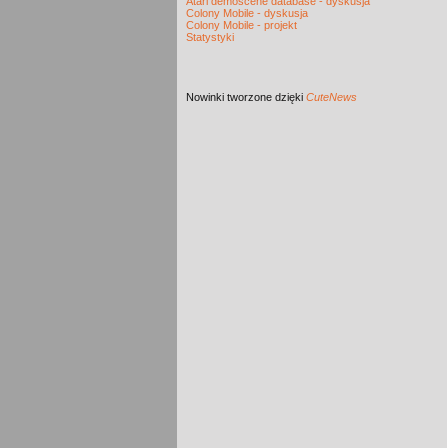
Atari demoscene database - dyskusja
Colony Mobile - dyskusja
Colony Mobile - projekt
Statystyki
Nowinki
tworzone dzięki
CuteNews