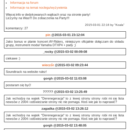
Informacja na forum
Informacje na temat noclegu/wyżywienia
Więcej info w dedykowanych wątkach oraz na stronie party!
Liczymy na Was!!! Do zobaczenia na Party!!!
2015-03-01 22:16 by "Koala"
komentarzy: 27
pin
@2015-03-01 23:12:04
Jako bonus w planie koncert AY-Riders, niniejszym oficjalnie dołączam do składu
grupy, instrument moduł Yamaha DTXP4 + pady ;)
_rocky
@2015-03-02 00:09:08
ciekawe :)
wieczór
@2015-03-02 09:23:44
Soundtrack na website rulez!
gorgh
@2015-03-02 11:03:08
postaram się być!
?????
@2015-03-02 13:25:49
Jak wchodzę na wątek "Derenegeracja" to z lewej strony strony robi mi się lista
newsów z 2004 i odświeżanie strony nic nie pomaga. Ktoś wie jak to naprawić?
zagadka
@2015-03-02 13:26:12
Jak wchodzę na wątek "Derenegeracja" to z lewej strony strony robi mi się lista
newsów z 2004 i odświeżanie strony nic nie pomaga. Ktoś wie jak to naprawić?
gorgh
@2015-03-02 13:48:05