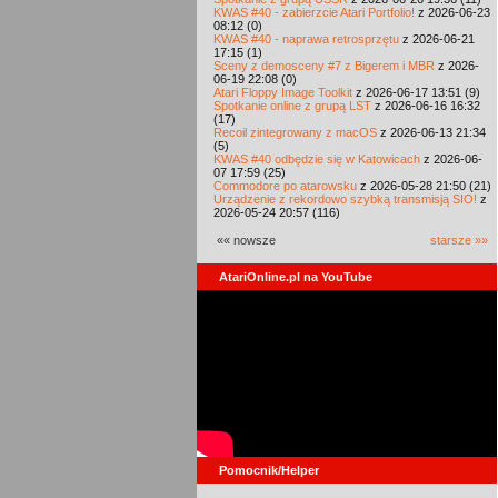
KWAS #40 - zabierzcie Atari Portfolio!
z 2026-06-23
08:12 (0)
KWAS #40 - naprawa retrosprzętu
z 2026-06-21
17:15 (1)
Sceny z demosceny #7 z Bigerem i MBR
z 2026-
06-19 22:08 (0)
Atari Floppy Image Toolkit
z 2026-06-17 13:51 (9)
Spotkanie online z grupą LST
z 2026-06-16 16:32
(17)
Recoil zintegrowany z macOS
z 2026-06-13 21:34
(5)
KWAS #40 odbędzie się w Katowicach
z 2026-06-
07 17:59 (25)
Commodore po atarowsku
z 2026-05-28 21:50 (21)
Urządzenie z rekordowo szybką transmisją SIO!
z
2026-05-24 20:57 (116)
«« nowsze
starsze »»
AtariOnline.pl na YouTube
Pomocnik/Helper