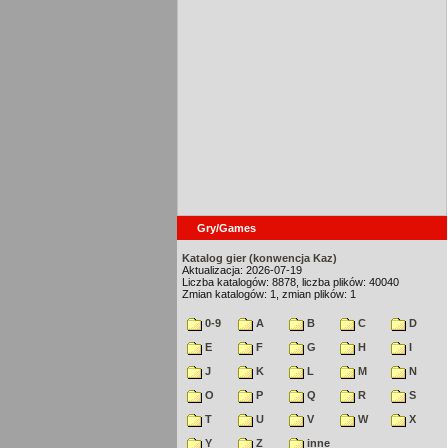
Gry/Games
Katalog gier (konwencja Kaz)
Aktualizacja: 2026-07-19
Liczba katalogów: 8878, liczba plików: 40040
Zmian katalogów: 1, zmian plików: 1
0-9
A
B
C
D
E
F
G
H
I
J
K
L
M
N
O
P
Q
R
S
T
U
V
W
X
Y
Z
inne