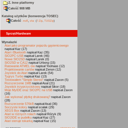
Z. Inne platformy
Całość 908 MB
Katalog użytków (konwencja TOSEC)
Całość
,
md5
sha
(
7-Zip
,
TUGZip
)
Sprzęt/Hardware
Wynalazki
Atari jako programator pojazdu gąsienicowego
napisał Kaz (17)
Atari i Bluetooth
napisał Kaz (35)
SIO2PC-USB
napisał Larek (46)
Nowe SIO2SD
napisał Larek (0)
SIO2SD w CA12
napisał Urborg (15)
Ratowanie ATMEL-ów
napisał Yoohaas (12)
Projektowanie cartów
napisał Zenon (12)
Joystick do Atari
napisał Larek (54)
Tygrys Turbo
napisał Kaz (13)
Testowałem "Simple Stereo"
napisał Zaxon (5)
Rozszerzenie 1MB
napisał Asal (21)
Joystick trzyprzyciskowy
napisał Sikor (18)
Moje MyIDE oraz SIO2PC na USB
napisał Zaxon
(16)
Jak wykonać płytkę drukowaną?
napisał Zaxon
(28)
Rozszerzenie 576kB
napisał Asal (36)
Soczyste kolory
napisał scalak (29)
XEGS Box
napisał Zaxon (13)
Atari w różnych rolach
napisał Różyk (9)
SIO2IDE w pudełku
napisał Kaz (27)
Atari steruje tokarką
napisał Kaz (15)