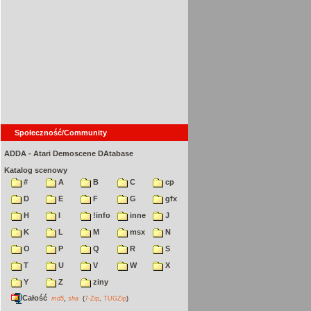
Społeczność/Community
ADDA - Atari Demoscene DAtabase
Katalog scenowy
#
A
B
C
cp
D
E
F
G
gfx
H
I
!info
inne
J
K
L
M
msx
N
O
P
Q
R
S
T
U
V
W
X
Y
Z
ziny
Całość
,
md5
sha
(
7-Zip
,
TUGZip
)