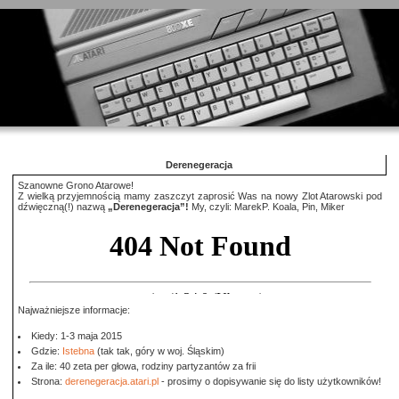
Derenegeracja
Szanowne Grono Atarowe!
Z wielką przyjemnością mamy zaszczyt zaprosić Was na nowy Zlot Atarowski pod
dźwięczną(!) nazwą
„Derenegeracja”!
My, czyli: MarekP. Koala, Pin, Miker
Najważniejsze informacje:
Kiedy: 1-3 maja 2015
Gdzie:
Istebna
(tak tak, góry w woj. Śląskim)
Za ile: 40 zeta per głowa, rodziny partyzantów za frii
Strona:
derenegeracja.atari.pl
- prosimy o dopisywanie się do listy użytkowników!