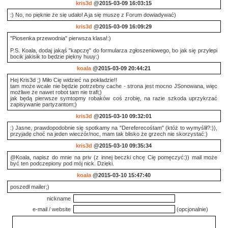
kris3d
@2015-03-09 16:03:15
:) No, no pięknie że się udało! A ja się muszę z Forum dowiadywać)
kris3d
@2015-03-09 16:09:29
"Piosenka przewodnia" pierwsza klasa!:)
P.S. Koala, dodaj jakąś "kapczę" do formularza zgłoszeniowego, bo jak się przylepi
bocik jakisik to będzie piękny huuy:)
koala
@2015-03-09 20:44:21
Hej Kris3d ;) Miło Cię widzieć na pokładzie!!
tam może wcale nie będzie potrzebny cache - strona jest mocno JSonowana, więc
możliwe że nawet robot tam nie trafi;)
jak będą pierwsze symtopmy robaków coś zrobię, na razie szkoda uprzykrzać
zapisywanie partyzantom;)
kris3d
@2015-03-10 09:32:01
:) Jasne, prawdopodobnie się spotkamy na "Dereferecośtam" (któż to wymyślił?:)),
przyjadę choć na jeden wieczór/noc, mam tak blisko że grzech nie skorzystać:)
kris3d
@2015-03-10 09:35:34
@Koala, napisz do mnie na priv (z innej beczki chcę Cię pomęczyć:)) mail może
być ten podczepiony pod mój nick. Dzięki.
koala
@2015-03-10 15:47:40
poszedł mailer;)
nickname
e-mail / website
(opcjonalnie)