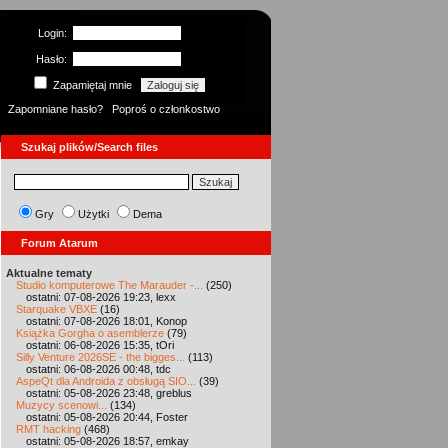
Login:
Hasło:
Zapamiętaj mnie
Zapomniane hasło?
Poproś o członkostwo
Szukaj plików/Search files
Gry
Użytki
Dema
Forum Atarum
Aktualne tematy
Studio komputerowe The Marauder -...
(250)
ostatni: 07-08-2026 19:23, lexx
Starquake VBXE
(16)
ostatni: 07-08-2026 18:01, Konop
Książka Gorgha o asemblerze
(79)
ostatni: 06-08-2026 15:35, tOri
Silly Venture 2026SE - the bigges...
(113)
ostatni: 06-08-2026 00:48, tdc
AspeQt dla Androida z obsługą SIO...
(39)
ostatni: 05-08-2026 23:48, greblus
Muzycy scenowi...
(134)
ostatni: 05-08-2026 20:44, Foster
RMT hacking
(468)
ostatni: 05-08-2026 18:57, emkay