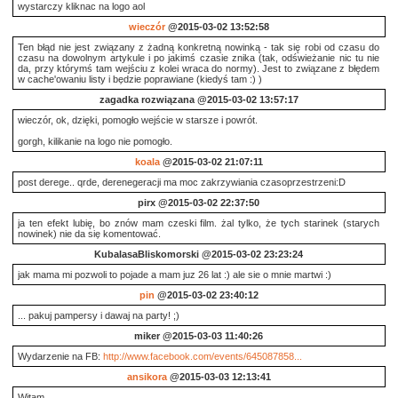
wystarczy kliknac na logo aol
wieczór
@2015-03-02 13:52:58
Ten błąd nie jest związany z żadną konkretną nowinką - tak się robi od czasu do
czasu na dowolnym artykule i po jakimś czasie znika (tak, odświeżanie nic tu nie
da, przy którymś tam wejściu z kolei wraca do normy). Jest to związane z błędem
w cache'owaniu listy i będzie poprawiane (kiedyś tam :) )
zagadka rozwiązana
@2015-03-02 13:57:17
wieczór, ok, dzięki, pomogło wejście w starsze i powrót.
gorgh, kilikanie na logo nie pomogło.
koala
@2015-03-02 21:07:11
post derege.. qrde, derenegeracji ma moc zakrzywiania czasoprzestrzeni:D
pirx
@2015-03-02 22:37:50
ja ten efekt lubię, bo znów mam czeski film. żal tylko, że tych starinek (starych
nowinek) nie da się komentować.
KubalasaBliskomorski
@2015-03-02 23:23:24
jak mama mi pozwoli to pojade a mam juz 26 lat :) ale sie o mnie martwi :)
pin
@2015-03-02 23:40:12
... pakuj pampersy i dawaj na party! ;)
miker
@2015-03-03 11:40:26
Wydarzenie na FB:
http://www.facebook.com/events/645087858...
ansikora
@2015-03-03 12:13:41
Witam,