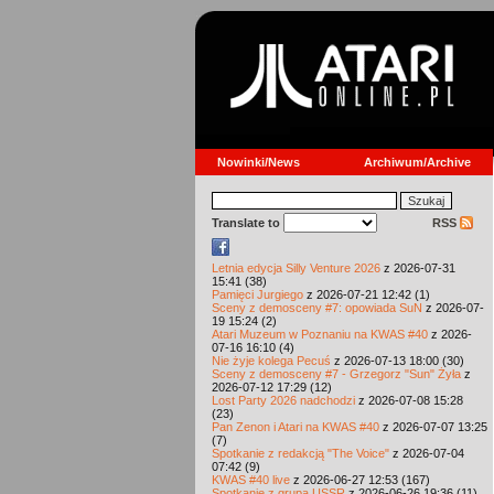
Nowinki/News
Archiwum/Archive
Translate to
RSS
Letnia edycja Silly Venture 2026
z 2026-07-31
15:41 (38)
Pamięci Jurgiego
z 2026-07-21 12:42 (1)
Sceny z demosceny #7: opowiada SuN
z 2026-07-
19 15:24 (2)
Atari Muzeum w Poznaniu na KWAS #40
z 2026-
07-16 16:10 (4)
Nie żyje kolega Pecuś
z 2026-07-13 18:00 (30)
Sceny z demosceny #7 - Grzegorz "Sun" Żyła
z
2026-07-12 17:29 (12)
Lost Party 2026 nadchodzi
z 2026-07-08 15:28
(23)
Pan Zenon i Atari na KWAS #40
z 2026-07-07 13:25
(7)
Spotkanie z redakcją "The Voice"
z 2026-07-04
07:42 (9)
KWAS #40 live
z 2026-06-27 12:53 (167)
Spotkanie z grupą USSR
z 2026-06-26 19:36 (11)