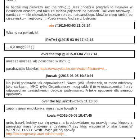
to bedzie moj pierwszy raz (na 99%) ;) Jesli chodzi o program to majowka w
Beskidach czasem jest taka ze mozna pojezdzic na nartach. Tak wiec Atarowcy -
narciarze --- nie chowajcie jeszcze sprzetu narciarskiego. Mowi to chłop stela ( po
cieszyńsku - miejscowy ;). Pozdrawiam. Andrzej z Ustronia
pin
@2015-03-03 21:05:24
Witamy na pokładzie!
IRATA4
@2015-03-04 17:42:15
... a ja mogę??? ;-)
over the top
@2015-03-04 23:17:41
możesz możesz, ale posiedzieć w domu ;)
parafrazując klasykę:
https://www.youtube.com/watch?feature=pl...
jhusak
@2015-03-05 10:21:44
Na jakiej podstawie tak odpowiadasz? Nawet, jeśli uśmieszek, to może odebrany
jako sarkazm. IMHO tylko Organizatorzy mogą takie (i to w ostateczności i przy
odpowiednim uzasadnieniu) decyzje podejmować. A takie upupianie dla samego
upupiania?
over the top
@2015-03-05 11:13:53
zapomniałem emotikonka, masz rację howgh :)
koala
@2015-03-05 18:47:45
qrde, Irata4, kolejny raz się pytasz, a ja odpowiadam, na prawdę masz kłopoty z
pamięcią? masz problemy z czytaniem? czy ktoś wspominał o jakiś banach?
WPROST PRZECIWNIE. Więc już daj spokój!
http://derenegeracja.atari.pl/informacje...