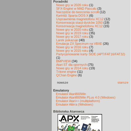
Poradniki
Nowe gry w 2026 roku
(1)
SFX-Engine w MAD Pascalu
(3)
Narzędzie do tworzenia scrolli
(12)
Kartridż Sparta DOS X
(6)
Usprawnienia magnetofonu XC12
(12)
Konserwacja stacji dysków 1050
(19)
Konserwacja magnetofonu XC12
(15)
Nowe gry w 2020 roku
(2)
Nowe gry w 2019 roku
(35)
Nowe gry w 2017 roku
(3)
Larek pokazuje
(40)
Emulacja ZX Spectrum na VBXE
(26)
Nowe gry w 2016 roku
(7)
Nowe gry w 2015 roku
(4)
Partycjonowanie karty SIDE (APT/FAT16/FAT32)
(1)
BMPVIEW
(34)
Atari ST dla opornych
(75)
Nowe gry w 2014 roku
(19)
Tritone engine
(11)
QChan Engine
(6)
nowsze
starsze
Emulatory
Emulator Atari800Win
Emulator Atari800Win PLus 4.0 (Windows)
Emulator Atari++ (multiplatform)
Emulator Altirra (Windows)
Biblioteka Atarowca