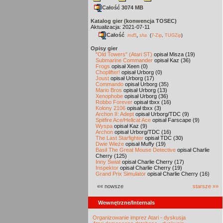
Całość 3074 MB
Katalog gier (konwencja TOSEC)
Aktualizacja: 2021-07-11
Całość
,
md5
sha
(
7-Zip
,
TUGZip
)
Opisy gier
"Old Towers" (Atari ST)
opisał Misza (19)
Submarine Commander
opisał Kaz (36)
Frogs
opisał Xeen (0)
Choplifter!
opisał Urborg (0)
Joust
opisał Urborg (17)
Commando
opisał Urborg (35)
Mario Bros
opisał Urborg (13)
Xenophobe
opisał Urborg (36)
Robbo Forever
opisał tbxx (16)
Kolony 2106
opisał tbxx (3)
Archon II: Adept
opisał Urborg/TDC (9)
Spitfire Ace/Hellcat Ace
opisał Farscape (9)
Wyspa
opisał Kaz (9)
Archon
opisał Urborg/TDC (16)
The Last Starfighter
opisał TDC (30)
Dwie Wieże
opisał Muffy (19)
Basil The Great Mouse Detective
opisał Charlie
Cherry (125)
Inny Świat
opisał Charlie Cherry (17)
Inspektor
opisał Charlie Cherry (19)
Grand Prix Simulator
opisał Charlie Cherry (16)
«« nowsze
starsze »»
Wewnętrzne/Internals
Organizowanie imprez Atari - dyskusja