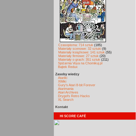
Czasopisma: 714 sztuk
(185)
Materiały scenowe: 32 sztuki
(9)
Materiały książkowe: 141 sztuk
(55)
Materiały firmowe: 27 sztuk
(20)
Materiały o grach: 351 sztuk
(211)
Spiżarnia Voya na Chomikuj.pl
Bajtek Redux
Zasoby wiedzy
Atariki
XWiki
Gury's Atari 8-bit Forever
Atarimania
Atari Archives
Drygol's Retro Hacks
XL Search
Kontakt
HI SCORE CAFÉ