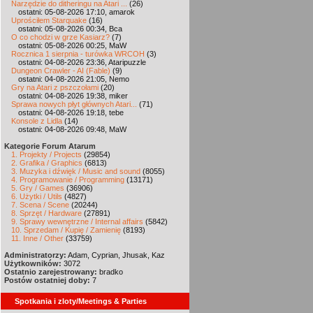
Narzędzie do ditheringu na Atari ...
(26)
ostatni: 05-08-2026 17:10, amarok
Uprościłem Starquake
(16)
ostatni: 05-08-2026 00:34, Bca
O co chodzi w grze Kasiarz?
(7)
ostatni: 05-08-2026 00:25, MaW
Rocznica 1 sierpnia - turówka WRCOH
(3)
ostatni: 04-08-2026 23:36, Ataripuzzle
Dungeon Crawler - AI (Fable)
(9)
ostatni: 04-08-2026 21:05, Nemo
Gry na Atari z pszczołami
(20)
ostatni: 04-08-2026 19:38, miker
Sprawa nowych płyt głównych Atari...
(71)
ostatni: 04-08-2026 19:18, tebe
Konsole z Lidla
(14)
ostatni: 04-08-2026 09:48, MaW
Kategorie Forum Atarum
1. Projekty / Projects
(29854)
2. Grafika / Graphics
(6813)
3. Muzyka i dźwięk / Music and sound
(8055)
4. Programowanie / Programming
(13171)
5. Gry / Games
(36906)
6. Użytki / Utils
(4827)
7. Scena / Scene
(20244)
8. Sprzęt / Hardware
(27891)
9. Sprawy wewnętrzne / Internal affairs
(5842)
10. Sprzedam / Kupię / Zamienię
(8193)
11. Inne / Other
(33759)
Administratorzy:
Adam, Cyprian, Jhusak, Kaz
Użytkowników:
3072
Ostatnio zarejestrowany:
bradko
Postów ostatniej doby:
7
Spotkania i zloty/Meetings & Parties