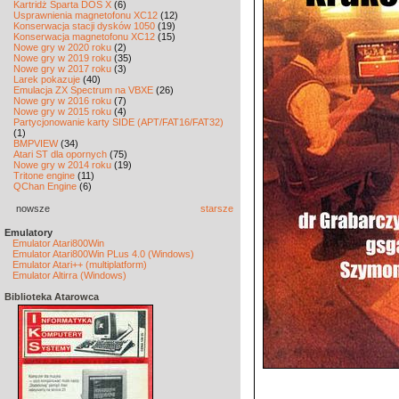
Kartridż Sparta DOS X
(6)
Usprawnienia magnetofonu XC12
(12)
Konserwacja stacji dysków 1050
(19)
Konserwacja magnetofonu XC12
(15)
Nowe gry w 2020 roku
(2)
Nowe gry w 2019 roku
(35)
Nowe gry w 2017 roku
(3)
Larek pokazuje
(40)
Emulacja ZX Spectrum na VBXE
(26)
Nowe gry w 2016 roku
(7)
Nowe gry w 2015 roku
(4)
Partycjonowanie karty SIDE (APT/FAT16/FAT32)
(1)
BMPVIEW
(34)
Atari ST dla opornych
(75)
Nowe gry w 2014 roku
(19)
Tritone engine
(11)
QChan Engine
(6)
nowsze
starsze
Emulatory
Emulator Atari800Win
Emulator Atari800Win PLus 4.0 (Windows)
Emulator Atari++ (multiplatform)
Emulator Altirra (Windows)
Biblioteka Atarowca