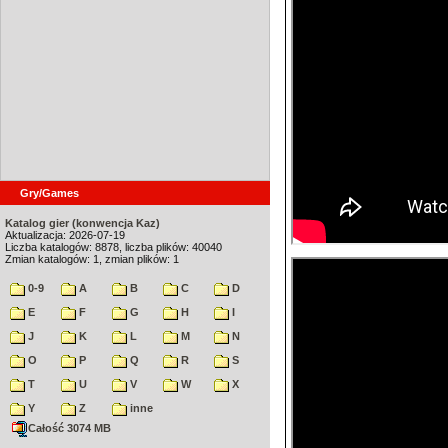
Gry/Games
Katalog gier (konwencja Kaz)
Aktualizacja: 2026-07-19
Liczba katalogów: 8878, liczba plików: 40040
Zmian katalogów: 1, zmian plików: 1
0-9
A
B
C
D
E
F
G
H
I
J
K
L
M
N
O
P
Q
R
S
T
U
V
W
X
Y
Z
inne
Całość 3074 MB