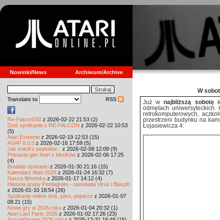
Nowinki/News
Archiwum/Archive
W sobo
Translate to
RSS
Już w
najbliższą sobotę
k
odmętach uniwersyteckich. 
retrokomputerowych, aczkol
Re-Falcon030
z 2026-02-22 21:53 (2)
przestrzeni budynku na kamp
Dziś spotkanie z RE-FALCON
z 2026-02-22 10:53
Łojasiewicza 4:
(5)
Atari Extreme
z 2026-02-19 12:53 (15)
ASAP 8.0.0
z 2026-02-16 17:59 (5)
Jak sokół z popiołów...
z 2026-02-08 12:09 (9)
Postacie gier Atari z klocków
z 2026-02-06 17:25
(4)
Brodate dyskietki
z 2026-01-30 21:16 (15)
Kalendarz Atari 2026
z 2026-01-24 16:32 (7)
Nasza filmoteka
z 2026-01-17 14:12 (4)
Historia grupy Pentagram - opowiada Virus i Blasph
z 2026-01-10 18:54 (26)
Spotkania online dziś, jutro, pojutrze
z 2026-01-07
08:21 (15)
Nowe gry w 2026 roku
z 2026-01-04 20:32 (1)
Atari Last Party 2026
z 2026-01-02 17:26 (23)
Szczęśliwego 2026 roku!
z 2025-12-31 16:48 (15)