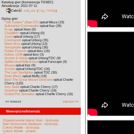
Katalog gier (konwencja TOSEC)
Aktualizacja: 2021-07-11
Całość
,
md5
sha
(
7-Zip
,
TUGZip
)
Opisy gier
"Old Towers" (Atari ST)
opisał Misza (19)
Submarine Commander
opisał Kaz (36)
Frogs
opisał Xeen (0)
Choplifter!
opisał Urborg (0)
Joust
opisał Urborg (17)
Commando
opisał Urborg (35)
Mario Bros
opisał Urborg (13)
Xenophobe
opisał Urborg (36)
Robbo Forever
opisał tbxx (16)
Kolony 2106
opisał tbxx (3)
Archon II: Adept
opisał Urborg/TDC (9)
Spitfire Ace/Hellcat Ace
opisał Farscape (9)
Wyspa
opisał Kaz (9)
Archon
opisał Urborg/TDC (16)
The Last Starfighter
opisał TDC (30)
Dwie Wieże
opisał Muffy (19)
Basil The Great Mouse Detective
opisał Charlie
Cherry (125)
Inny Świat
opisał Charlie Cherry (17)
Inspektor
opisał Charlie Cherry (19)
Grand Prix Simulator
opisał Charlie Cherry (16)
«« nowsze
starsze »»
Wewnętrzne/Internals
Organizowanie imprez Atari - dyskusja
Atari demoscene database - dyskusja
Colony Mobile - dyskusja
Colony Mobile - projekt