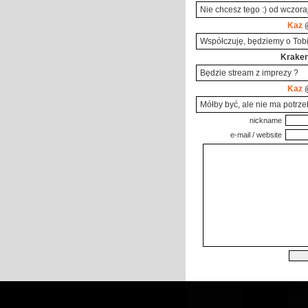
Nie chcesz tego :) od wczora
Kaz
@
Współczuję, będziemy o Tobi
Krake
Będzie stream z imprezy ?
Kaz
@
Mółby być, ale nie ma potrze
nickname
e-mail / website