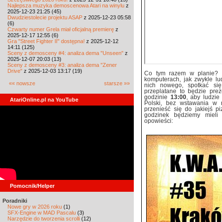
Najlepsza muzyka demoscenowa Atari na winylu
z
2025-12-23 21:25 (45)
Dwudziestolecie projektu ASAP
z 2025-12-23 05:58
(6)
Czwarty numer Grela miał oficjalną premierę
z
2025-12-17 12:55 (6)
Gra "Street Fighter II" dostępna!
z 2025-12-12
14:11 (125)
Sceny z demosceny #4: analiza dema "Unseen"
z
2025-12-07 20:03 (13)
Sceny z demosceny #3: analiza dema "Zener
Drive"
z 2025-12-03 13:17 (19)
Co tym razem w planie? 
komputerach, jak zwykle lu
«« nowsze
starsze »»
nich nowego, spotkać się 
przeplatane to będzie pre
godzinie
13:00
, aby ludzie
AtariOnline.pl na YouTube
Polski, bez wstawania w
przenieść się do jakiejś p
godzinek będziemy mieli 
opowieści:
Pomocnik/Helper
Poradniki
Nowe gry w 2026 roku
(1)
SFX-Engine w MAD Pascalu
(3)
Narzędzie do tworzenia scrolli
(12)