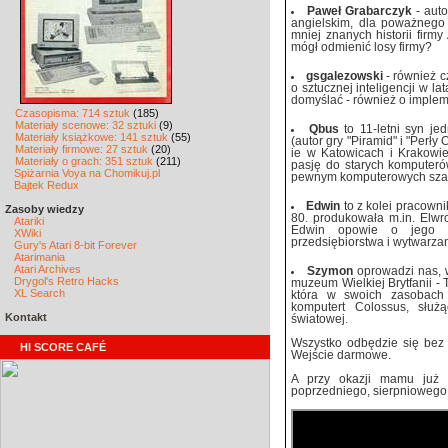
Paweł Grabarczyk
- auto
angielskim, dla poważnego
mniej znanych historii firmy
mógł odmienić losy firmy?
gsgalezowski
- również c
o sztucznej inteligencji w la
domyślać - również o imple
Czasopisma: 714 sztuk
(185)
Materiały scenowe: 32 sztuki
(9)
Qbus
to 11-letni syn je
Materiały książkowe: 141 sztuk
(55)
(autor gry "Piramid" i "Perły
Materiały firmowe: 27 sztuk
(20)
ie w Katowicach i Krakowie
Materiały o grach: 351 sztuk
(211)
pasję do starych komputeró
Spiżarnia Voya na Chomikuj.pl
pewnym komputerowych szac
Bajtek Redux
Edwin
to z kolei pracowni
Zasoby wiedzy
80. produkowała m.in. Elwr
Atariki
Edwin opowie o jego pe
XWiki
przedsiębiorstwa i wytwarza
Gury's Atari 8-bit Forever
Atarimania
Atari Archives
Szymon
oprowadzi nas, 
Drygol's Retro Hacks
muzeum Wielkiej Brytfanii 
XL Search
która w swoich zasobach
komputert Colossus, służ
Kontakt
światowej.
Wszystko odbędzie się bez 
HI SCORE CAFÉ
Wejście darmowe.
A przy okazji mamu już 
poprzedniego, sierpniowego 