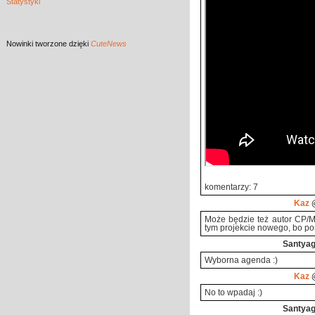
Statystyki
Nowinki
tworzone dzięki
CuteNews
komentarzy: 7
Kaz
@
Może będzie też autor CP/M 
tym projekcie nowego, bo pono
Santya
Wyborna agenda :)
Kaz
@
No to wpadaj :)
Santya