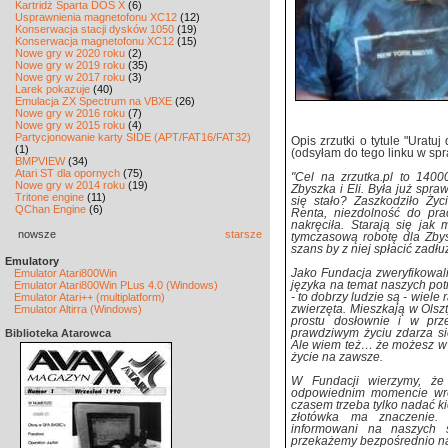
Kartridż Sparta DOS X
(6)
Usprawnienia magnetofonu XC12
(12)
Konserwacja stacji dysków 1050
(19)
Konserwacja magnetofonu XC12
(15)
Nowe gry w 2020 roku
(2)
Nowe gry w 2019 roku
(35)
Nowe gry w 2017 roku
(3)
Larek pokazuje
(40)
Emulacja ZX Spectrum na VBXE
(26)
Nowe gry w 2016 roku
(7)
Nowe gry w 2015 roku
(4)
Partycjonowanie karty SIDE (APT/FAT16/FAT32)
Opis zrzutki o tytule "Uratu
(1)
(odsyłam do tego linku w spr
BMPVIEW
(34)
Atari ST dla opornych
(75)
"Cel na zrzutka.pl to 1400
Nowe gry w 2014 roku
(19)
Zbyszka i Eli. Była już spr
Tritone engine
(11)
się stało? Zaszkodziło Życ
QChan Engine
(6)
Renta, niezdolność do prac
nakręciła. Starają się jak
nowsze
starsze
tymczasową robotę dla Zby
szans by z niej spłacić zadłu
Emulatory
Emulator Atari800Win
Jako Fundacja zweryfikowal
Emulator Atari800Win PLus 4.0 (Windows)
języka na temat naszych potr
Emulator Atari++ (multiplatform)
- to dobrzy ludzie są - wiel
Emulator Altirra (Windows)
zwierzęta. Mieszkają w Olsz
prostu dosłownie i w prz
Biblioteka Atarowca
prawdziwym życiu zdarza si
Ale wiem też… że możesz w 
życie na zawsze.
W Fundacji wierzymy, ż
odpowiednim momencie wróci
czasem trzeba tylko nadać k
złotówka ma znaczenie. 
informowani na naszych 
przekażemy bezpośrednio na 