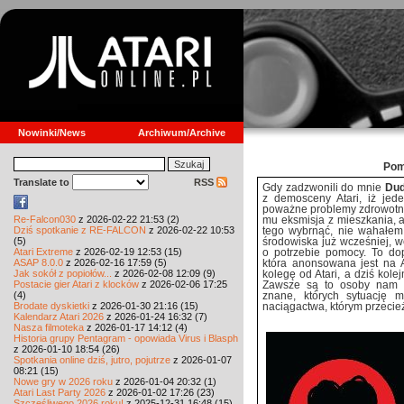
Nowinki/News
Archiwum/Archive
Pom
Translate to
RSS
Gdy zadzwonili do mnie
Dud
z demosceny Atari, iż jed
poważne problemy zdrowotne,
Re-Falcon030
z 2026-02-22 21:53 (2)
mu eksmisja z mieszkania, a
Dziś spotkanie z RE-FALCON
z 2026-02-22 10:53
tego wybrnąć, nie wahałem 
(5)
środowiska już wcześniej, w
Atari Extreme
z 2026-02-19 12:53 (15)
o potrzebie pomocy. To dopi
ASAP 8.0.0
z 2026-02-16 17:59 (5)
która anonsowana jest na A
Jak sokół z popiołów...
z 2026-02-08 12:09 (9)
kolegę od Atari, a dziś kole
Postacie gier Atari z klocków
z 2026-02-06 17:25
Zawsze są to osoby nam w
(4)
znane, których sytuację 
Brodate dyskietki
z 2026-01-30 21:16 (15)
naciągactwa, którym przecież 
Kalendarz Atari 2026
z 2026-01-24 16:32 (7)
Nasza filmoteka
z 2026-01-17 14:12 (4)
Historia grupy Pentagram - opowiada Virus i Blasph
z 2026-01-10 18:54 (26)
Spotkania online dziś, jutro, pojutrze
z 2026-01-07
08:21 (15)
Nowe gry w 2026 roku
z 2026-01-04 20:32 (1)
Atari Last Party 2026
z 2026-01-02 17:26 (23)
Szczęśliwego 2026 roku!
z 2025-12-31 16:48 (15)