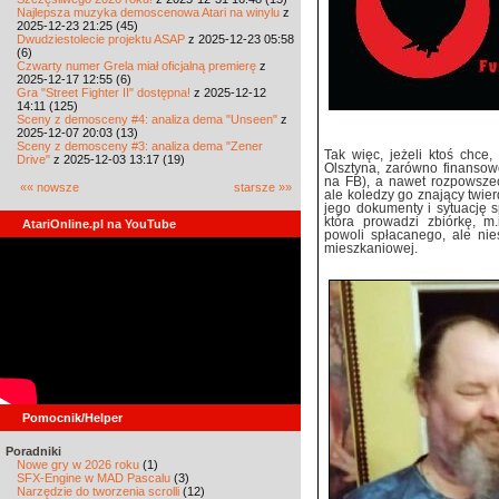
Najlepsza muzyka demoscenowa Atari na winylu
z
2025-12-23 21:25 (45)
Dwudziestolecie projektu ASAP
z 2025-12-23 05:58
(6)
Czwarty numer Grela miał oficjalną premierę
z
2025-12-17 12:55 (6)
Gra "Street Fighter II" dostępna!
z 2025-12-12
14:11 (125)
Sceny z demosceny #4: analiza dema "Unseen"
z
2025-12-07 20:03 (13)
Sceny z demosceny #3: analiza dema "Zener
Tak więc, jeżeli ktoś chc
Drive"
z 2025-12-03 13:17 (19)
Olsztyna, zarówno finansow
na FB), a nawet rozpowszec
«« nowsze
starsze »»
ale koledzy go znający twier
jego dokumenty i sytuację 
która prowadzi zbiórkę, m
AtariOnline.pl na YouTube
powoli spłacanego, ale nie
mieszkaniowej.
Pomocnik/Helper
Poradniki
Nowe gry w 2026 roku
(1)
SFX-Engine w MAD Pascalu
(3)
Narzędzie do tworzenia scrolli
(12)