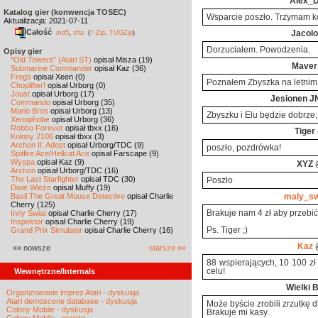
Alex_
Katalog gier (konwencja TOSEC)
Wsparcie poszło. Trzymam kc
Aktualizacja: 2021-07-11
Całość
,
md5
sha
(
7-Zip
,
TUGZip
)
Jacolo
Dorzuciałem. Powodzenia.
Opisy gier
"Old Towers" (Atari ST)
opisał Misza (19)
Maver
Submarine Commander
opisał Kaz (36)
Frogs
opisał Xeen (0)
Poznałem Zbyszka na letnim 
Choplifter!
opisał Urborg (0)
Joust
opisał Urborg (17)
Jesionen J
Commando
opisał Urborg (35)
Mario Bros
opisał Urborg (13)
Zbyszku i Elu będzie dobrze
Xenophobe
opisał Urborg (36)
Robbo Forever
opisał tbxx (16)
Tiger
Kolony 2106
opisał tbxx (3)
Archon II: Adept
opisał Urborg/TDC (9)
poszło, pozdrówka!
Spitfire Ace/Hellcat Ace
opisał Farscape (9)
Wyspa
opisał Kaz (9)
XYZ
@
Archon
opisał Urborg/TDC (16)
The Last Starfighter
opisał TDC (30)
Poszło
Dwie Wieże
opisał Muffy (19)
Basil The Great Mouse Detective
opisał Charlie
maly_s
Cherry (125)
Inny Świat
opisał Charlie Cherry (17)
Brakuje nam 4 zł aby przebi
Inspektor
opisał Charlie Cherry (19)
Grand Prix Simulator
opisał Charlie Cherry (16)
Ps. Tiger ;)
Kaz
@
«« nowsze
starsze »»
88 wspierających, 10 100 zł 
Wewnętrzne/Internals
celu!
Wielki 
Organizowanie imprez Atari - dyskusja
Atari demoscene database - dyskusja
Może byście zrobili zrzutkę d
Colony Mobile - dyskusja
Brakuje mi kasy.