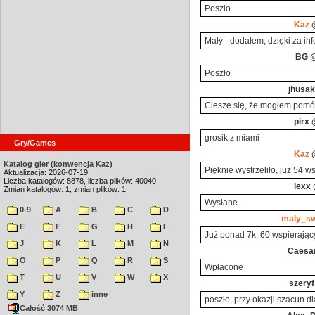
Poszło
Kaz
@
Mały - dodałem, dzięki za inf
BG
@
Poszło
jhusak
Cieszę się, że mogłem pomóc.
pirx
@
grosik z miami
Gry/Games
Kaz
@
Katalog gier (konwencja Kaz)
Pięknie wystrzeliło, już 54 w
Aktualizacja: 2026-07-19
Liczba katalogów: 8878, liczba plików: 40040
lexx
@
Zmian katalogów: 1, zmian plików: 1
Wysłane
0-9
A
B
C
D
maly_s
E
F
G
H
I
Już ponad 7k, 60 wspierając
J
K
L
M
N
Caesa
O
P
Q
R
S
Wpłacone
T
U
V
W
X
szeryf
Y
Z
inne
poszło, przy okazji szacun dl
Całość 3074 MB