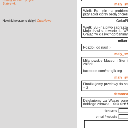
Colony Mobile - projekt
Statystyki
maly_s
Wielki Bu - nie ma problemu
przyjaciół którzy będą chciel
Nowinki
tworzone dzięki
CuteNews
GekoP
Wielki Bu - na piwo zaprasz
Moje drzwi są otwarte dla 
Grając "w klasyki" opróżnimy
miker
Poszło i od nas! :)
maly_s
Milanowskie Muzeum Gier i
zbiórki!
facebook.com/mmgik.org
maly_s
Finalizujemy przelewy do spó
+ :)
demonst
Dziękujemy za Wasze ogrom
dobrego zdrowia... 🌻🌻🌻💗
nickname
e-mail / website