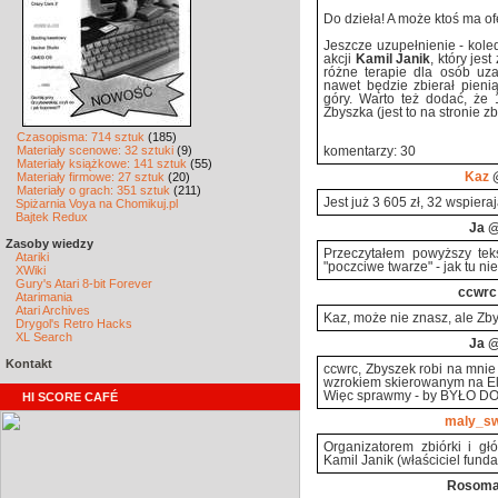
Do dzieła! A może ktoś ma of
Jeszcze uzupełnienie - koled
akcji
Kamil Janik
, który je
różne terapie dla osób uza
nawet będzie zbierał pien
góry. Warto też dodać, że 
Zbyszka (jest to na stronie z
Czasopisma: 714 sztuk
(185)
Materiały scenowe: 32 sztuki
(9)
komentarzy: 30
Materiały książkowe: 141 sztuk
(55)
Materiały firmowe: 27 sztuk
(20)
Kaz
@
Materiały o grach: 351 sztuk
(211)
Jest już 3 605 zł, 32 wspiera
Spiżarnia Voya na Chomikuj.pl
Bajtek Redux
Ja
@
Zasoby wiedzy
Przeczytałem powyższy teks
Atariki
"poczciwe twarze" - jak tu ni
XWiki
Gury's Atari 8-bit Forever
ccwrc
Atarimania
Atari Archives
Kaz, może nie znasz, ale Zby
Drygol's Retro Hacks
XL Search
Ja
@
Kontakt
ccwrc, Zbyszek robi na mni
wzrokiem skierowanym na Elę
Więc sprawmy - by BYŁO D
HI SCORE CAFÉ
maly_s
Organizatorem zbiórki i 
Kamil Janik (właściciel funda
Rosom