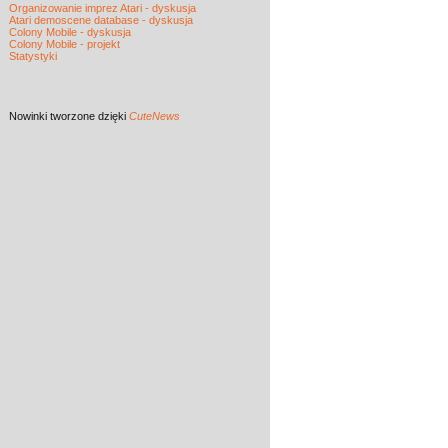
Organizowanie imprez Atari - dyskusja
Atari demoscene database - dyskusja
Colony Mobile - dyskusja
Colony Mobile - projekt
Statystyki
Nowinki
tworzone dzięki
CuteNews