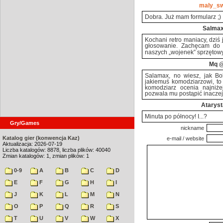
maly_s
Dobra. Już mam formularz ;)
Salma
Kochani retro maniacy, dziś
głosowanie. Zachęcam do w
naszych „wojenek” sprzętowy
Mq
@
Salamax, no wiesz, jak Bo
jakiemuś komodziarzowi, to
komodziarz ocenia najniże
pozwala mu postąpić inaczej:
Ataryst
Minuta po północy! I...?
Gry/Games
nickname
Katalog gier (konwencja Kaz)
e-mail / website
Aktualizacja: 2026-07-19
Liczba katalogów: 8878, liczba plików: 40040
Zmian katalogów: 1, zmian plików: 1
0-9
A
B
C
D
E
F
G
H
I
J
K
L
M
N
O
P
Q
R
S
T
U
V
W
X