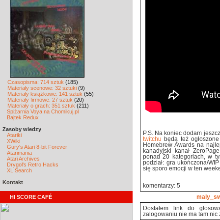
Czasopisma: 714 sztuk
(185)
Materiały scenowe: 32 sztuki
(9)
Materiały książkowe: 141 sztuk
(55)
Materiały firmowe: 27 sztuk
(20)
Materiały o grach: 351 sztuk
(211)
Spiżarnia Voya na Chomikuj.pl
Bajtek Redux
Zasoby wiedzy
P.S. Na koniec dodam jeszcz
Atariki
twitchu
będą też ogłoszone w
XWiki
Homebrew Awards na najlep
Gury's Atari 8-bit Forever
kanadyjski kanał ZeroPa
Atarimania
ponad 20 kategoriach, w tym
Atari Archives
podział: gra ukończona/WIP
Drygol's Retro Hacks
się sporo emocji w ten weeke
XL Search
Kontakt
komentarzy: 5
HI SCORE CAFÉ
maly_s
Dostałem link do głosow
zalogowaniu nie ma tam nic z