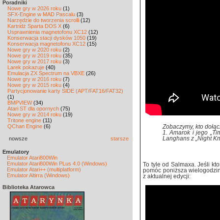
Poradniki
Nowe gry w 2026 roku
(1)
SFX-Engine w MAD Pascalu
(3)
Narzędzie do tworzenia scrolli
(12)
Kartridż Sparta DOS X
(6)
Usprawnienia magnetofonu XC12
(12)
Konserwacja stacji dysków 1050
(19)
Konserwacja magnetofonu XC12
(15)
Nowe gry w 2020 roku
(2)
Nowe gry w 2019 roku
(35)
Nowe gry w 2017 roku
(3)
Larek pokazuje
(40)
Emulacja ZX Spectrum na VBXE
(26)
Nowe gry w 2016 roku
(7)
Nowe gry w 2015 roku
(4)
Partycjonowanie karty SIDE (APT/FAT16/FAT32)
(1)
BMPVIEW
(34)
Atari ST dla opornych
(75)
Nowe gry w 2014 roku
(19)
Tritone engine
(11)
QChan Engine
(6)
Zobaczymy, kto dołącz
1. Amarok i jego „Ti
nowsze
starsze
Langhans z „Night Kn
Emulatory
Emulator Atari800Win
Emulator Atari800Win PLus 4.0 (Windows)
To tyle od Salmaxa. Jeśli kt
Emulator Atari++ (multiplatform)
pomóc poniższa wielogodzin
Emulator Altirra (Windows)
z aktualnej edycji:
Biblioteka Atarowca