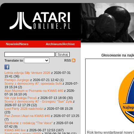
Nowinki/News
Archiwum/Archive
Głosowanie na najl
Translate to
RSS
Letnia edycja Silly Venture 2026
z 2026-07-31
15:41 (36)
Pamięci Jurgiego
z 2026-07-21 12:42 (1)
Sceny z demosceny #7: opowiada SuN
z 2026-07-
19 15:24 (2)
Atari Muzeum w Poznaniu na KWAS #40
z 2026-
07-16 16:10 (4)
Nie żyje kolega Pecuś
z 2026-07-13 18:00 (30)
Sceny z demosceny #7 - Grzegorz "Sun" Żyła
z
2026-07-12 17:29 (12)
Lost Party 2026 nadchodzi
z 2026-07-08 15:28
(23)
Pan Zenon i Atari na KWAS #40
z 2026-07-07 13:25
(7)
Spotkanie z redakcją "The Voice"
z 2026-07-04
07:42 (9)
KWAS #40 live
z 2026-06-27 12:53 (167)
Rok temu wystartował nowy k
Spotkanie z grupą USSR
z 2026-06-26 19:36 (11)