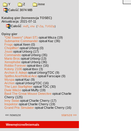
Y
Z
inne
Całość 3074 MB
Katalog gier (konwencja TOSEC)
Aktualizacja: 2021-07-11
Całość
,
md5
sha
(
7-Zip
,
TUGZip
)
Opisy gier
"Old Towers" (Atari ST)
opisał Misza (19)
Submarine Commander
opisał Kaz (36)
Frogs
opisał Xeen (0)
Choplifter!
opisał Urborg (0)
Joust
opisał Urborg (17)
Commando
opisał Urborg (35)
Mario Bros
opisał Urborg (13)
Xenophobe
opisał Urborg (36)
Robbo Forever
opisał tbxx (16)
Kolony 2106
opisał tbxx (3)
Archon II: Adept
opisał Urborg/TDC (9)
Spitfire Ace/Hellcat Ace
opisał Farscape (9)
Wyspa
opisał Kaz (9)
Archon
opisał Urborg/TDC (16)
The Last Starfighter
opisał TDC (30)
Dwie Wieże
opisał Muffy (19)
Basil The Great Mouse Detective
opisał Charlie
Cherry (125)
Inny Świat
opisał Charlie Cherry (17)
Inspektor
opisał Charlie Cherry (19)
Grand Prix Simulator
opisał Charlie Cherry (16)
«« nowsze
starsze »»
Wewnętrzne/Internals