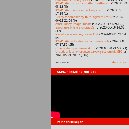
KWAS #40 - zabierzcie Atari Portfolio!
z 2026-06-23
08:12 (0)
KWAS #40 - naprawa retrosprzętu
z 2026-06-21
17:15 (1)
Sceny z demosceny #7 z Bigerem i MBR
z 2026-
06-19 22:08 (0)
Atari Floppy Image Toolkit
z 2026-06-17 13:51 (9)
Spotkanie online z grupą LST
z 2026-06-16 16:32
(17)
Recoil zintegrowany z macOS
z 2026-06-13 21:34
(5)
KWAS #40 odbędzie się w Katowicach
z 2026-06-
07 17:59 (25)
Commodore po atarowsku
z 2026-05-28 21:50 (21)
Urządzenie z rekordowo szybką transmisją SIO!
z
2026-05-24 20:57 (116)
«« nowsze
starsze »»
AtariOnline.pl na YouTube
Pomocnik/Helper