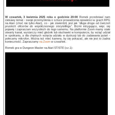
W czwartek, 3 kwietnia 2025 roku o godzinie 20:00
Romek przedstawi nam
ciekawy temat - swoje przemyślenia o sztuce prowadzenia opowieści w grach RPG
na Atari (choć nie tylko Atari), co - jak stwierdził, jest jak
"długa droga od ćwiczeń
pruskich oficerów do współczesnego storytellingu"
. Brzmi intrygująco, więc się
pojawię i zapraszam wszystkich do tego samemu. Na platformie Zoom mamy stale
otwarty kanał, wystarczy mieć głośnik lub słuchawki w komputerze, by wziąć udział
w spotkaniu, a dla chętnych wzięcia udziału w dyskusji lub do zadawania pytań -
polecamy mikrofon. Można też mieć kamerę, by się pokazać, ale nie jest to żadna
konieczność. Zapraszamy
na Zoom
w czwartek.
Romek gra w Dungeon Master na Atari ST/STE (cz.1):