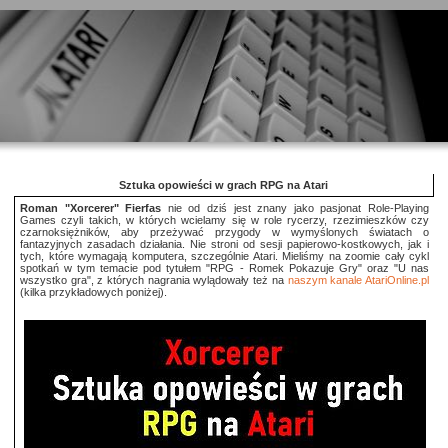
Sztuka opowieści w grach RPG na Atari
Roman "Xorcerer" Fierfas
nie od dziś jest znany jako pasjonat Role-Playing
Games czyli takich, w których wcielamy się w role rycerzy, rzezimieszków czy
czarnoksiężników, aby przeżywać przygody w wymyślonych światach o
fantazyjnych zasadach działania. Nie stroni od sesji papierowo-kostkowych, jak i
tych, które wymagają komputera, szczególnie Atari. Mieliśmy na zoomie cały cykl
spotkań w tym temacie pod tytułem "RPG - Romek Pokazuje Gry" oraz "U nas
wszystko gra", z których nagrania wylądowały też na
naszym kanale AtariOnline.pl
(kilka przykładowych poniżej).