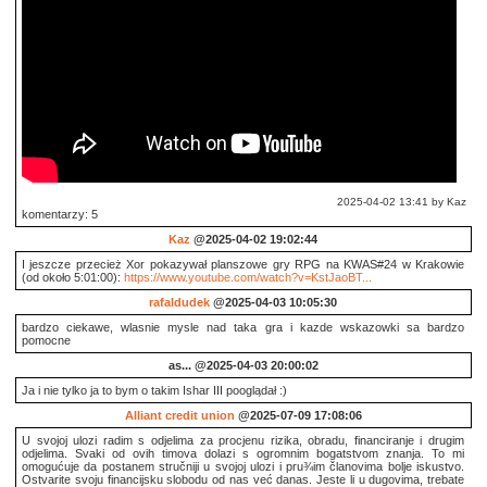
2025-04-02 13:41 by Kaz
komentarzy: 5
Kaz
@2025-04-02 19:02:44
I jeszcze przecież Xor pokazywał planszowe gry RPG na KWAS#24 w Krakowie
(od około 5:01:00):
https://www.youtube.com/watch?v=KstJaoBT...
rafaldudek
@2025-04-03 10:05:30
bardzo ciekawe, wlasnie mysle nad taka gra i kazde wskazowki sa bardzo
pomocne
as...
@2025-04-03 20:00:02
Ja i nie tylko ja to bym o takim Ishar III pooglądał :)
Alliant credit union
@2025-07-09 17:08:06
U svojoj ulozi radim s odjelima za procjenu rizika, obradu, financiranje i drugim
odjelima. Svaki od ovih timova dolazi s ogromnim bogatstvom znanja. To mi
omogućuje da postanem stručniji u svojoj ulozi i pru¾im članovima bolje iskustvo.
Ostvarite svoju financijsku slobodu od nas već danas. Jeste li u dugovima, trebate