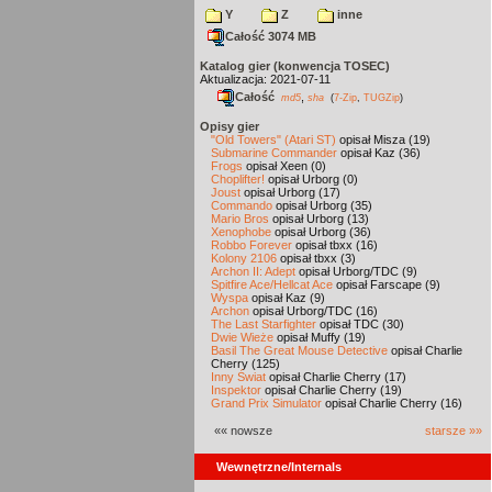
Y
Z
inne
Całość 3074 MB
Katalog gier (konwencja TOSEC)
Aktualizacja: 2021-07-11
Całość
,
md5
sha
(
7-Zip
,
TUGZip
)
Opisy gier
"Old Towers" (Atari ST)
opisał Misza (19)
Submarine Commander
opisał Kaz (36)
Frogs
opisał Xeen (0)
Choplifter!
opisał Urborg (0)
Joust
opisał Urborg (17)
Commando
opisał Urborg (35)
Mario Bros
opisał Urborg (13)
Xenophobe
opisał Urborg (36)
Robbo Forever
opisał tbxx (16)
Kolony 2106
opisał tbxx (3)
Archon II: Adept
opisał Urborg/TDC (9)
Spitfire Ace/Hellcat Ace
opisał Farscape (9)
Wyspa
opisał Kaz (9)
Archon
opisał Urborg/TDC (16)
The Last Starfighter
opisał TDC (30)
Dwie Wieże
opisał Muffy (19)
Basil The Great Mouse Detective
opisał Charlie
Cherry (125)
Inny Świat
opisał Charlie Cherry (17)
Inspektor
opisał Charlie Cherry (19)
Grand Prix Simulator
opisał Charlie Cherry (16)
«« nowsze
starsze »»
Wewnętrzne/Internals