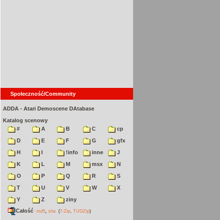
Społeczność/Community
ADDA - Atari Demoscene DAtabase
Katalog scenowy
#
A
B
C
cp
D
E
F
G
gfx
H
I
!info
inne
J
K
L
M
msx
N
O
P
Q
R
S
T
U
V
W
X
Y
Z
ziny
Całość
,
md5
sha
(
7-Zip
,
TUGZip
)