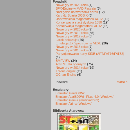
Poradniki
Nowe gry w 2026 roku
(1)
SFX-Engine w MAD Pascalu
(3)
Narzędzie do tworzenia scrolli
(12)
Kartridż Sparta DOS X
(6)
Usprawnienia magnetofonu XC12
(12)
Konserwacja stacji dysków 1050
(19)
Konserwacja magnetofonu XC12
(15)
Nowe gry w 2020 roku
(2)
Nowe gry w 2019 roku
(35)
Nowe gry w 2017 roku
(3)
Larek pokazuje
(40)
Emulacja ZX Spectrum na VBXE
(26)
Nowe gry w 2016 roku
(7)
Nowe gry w 2015 roku
(4)
Partycjonowanie karty SIDE (APT/FAT16/FAT32)
(1)
BMPVIEW
(34)
Atari ST dla opornych
(75)
Nowe gry w 2014 roku
(19)
Tritone engine
(11)
QChan Engine
(6)
nowsze
starsze
Emulatory
Emulator Atari800Win
Emulator Atari800Win PLus 4.0 (Windows)
Emulator Atari++ (multiplatform)
Emulator Altirra (Windows)
Biblioteka Atarowca