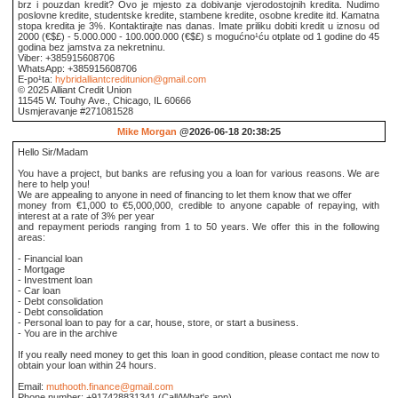
brz i pouzdan kredit? Ovo je mjesto za dobivanje vjerodostojnih kredita. Nudimo
poslovne kredite, studentske kredite, stambene kredite, osobne kredite itd. Kamatna
stopa kredita je 3%. Kontaktirajte nas danas. Imate priliku dobiti kredit u iznosu od
2000 (€$£) - 5.000.000 - 100.000.000 (€$£) s mogućno¹ću otplate od 1 godine do 45
godina bez jamstva za nekretninu.
Viber: +385915608706
WhatsApp: +385915608706
E-po¹ta:
hybridalliantcreditunion@gmail.com
© 2025 Alliant Credit Union
11545 W. Touhy Ave., Chicago, IL 60666
Usmjeravanje #271081528
Mike Morgan
@2026-06-18 20:38:25
Hello Sir/Madam
You have a project, but banks are refusing you a loan for various reasons. We are
here to help you!
We are appealing to anyone in need of financing to let them know that we offer
money from €1,000 to €5,000,000, credible to anyone capable of repaying, with
interest at a rate of 3% per year
and repayment periods ranging from 1 to 50 years. We offer this in the following
areas:
- Financial loan
- Mortgage
- Investment loan
- Car loan
- Debt consolidation
- Debt consolidation
- Personal loan to pay for a car, house, store, or start a business.
- You are in the archive
If you really need money to get this loan in good condition, please contact me now to
obtain your loan within 24 hours.
Email:
muthooth.finance@gmail.com
Phone number: +917428831341 (Call/What's app)