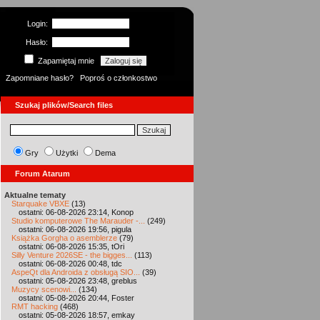
Login:
Hasło:
Zapamiętaj mnie
Zapomniane hasło?
Poproś o członkostwo
Szukaj plików/Search files
Gry
Użytki
Dema
Forum Atarum
Aktualne tematy
Starquake VBXE
(13)
ostatni: 06-08-2026 23:14, Konop
Studio komputerowe The Marauder -...
(249)
ostatni: 06-08-2026 19:56, pigula
Książka Gorgha o asemblerze
(79)
ostatni: 06-08-2026 15:35, tOri
Silly Venture 2026SE - the bigges...
(113)
ostatni: 06-08-2026 00:48, tdc
AspeQt dla Androida z obsługą SIO...
(39)
ostatni: 05-08-2026 23:48, greblus
Muzycy scenowi...
(134)
ostatni: 05-08-2026 20:44, Foster
RMT hacking
(468)
ostatni: 05-08-2026 18:57, emkay