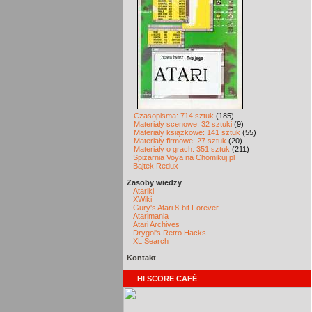
Czasopisma: 714 sztuk
(185)
Materiały scenowe: 32 sztuki
(9)
Materiały książkowe: 141 sztuk
(55)
Materiały firmowe: 27 sztuk
(20)
Materiały o grach: 351 sztuk
(211)
Spiżarnia Voya na Chomikuj.pl
Bajtek Redux
Zasoby wiedzy
Atariki
XWiki
Gury's Atari 8-bit Forever
Atarimania
Atari Archives
Drygol's Retro Hacks
XL Search
Kontakt
HI SCORE CAFÉ