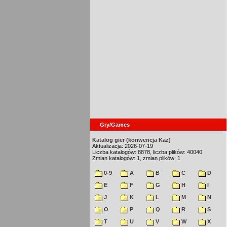
Gry/Games
Katalog gier (konwencja Kaz)
Aktualizacja: 2026-07-19
Liczba katalogów: 8878, liczba plików: 40040
Zmian katalogów: 1, zmian plików: 1
0-9
A
B
C
D
E
F
G
H
I
J
K
L
M
N
O
P
Q
R
S
T
U
V
W
X