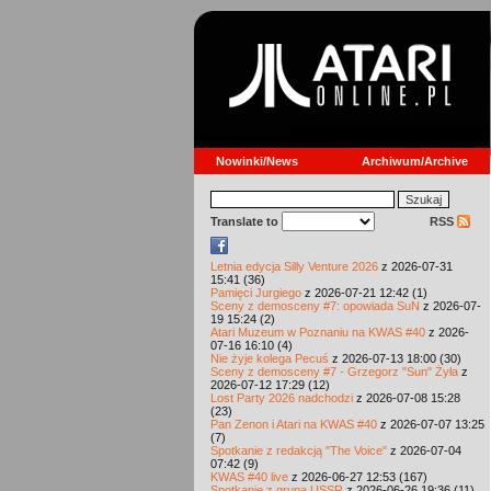
Nowinki/News
Archiwum/Archive
Translate to
RSS
Letnia edycja Silly Venture 2026
z 2026-07-31
15:41 (36)
Pamięci Jurgiego
z 2026-07-21 12:42 (1)
Sceny z demosceny #7: opowiada SuN
z 2026-07-
19 15:24 (2)
Atari Muzeum w Poznaniu na KWAS #40
z 2026-
07-16 16:10 (4)
Nie żyje kolega Pecuś
z 2026-07-13 18:00 (30)
Sceny z demosceny #7 - Grzegorz "Sun" Żyła
z
2026-07-12 17:29 (12)
Lost Party 2026 nadchodzi
z 2026-07-08 15:28
(23)
Pan Zenon i Atari na KWAS #40
z 2026-07-07 13:25
(7)
Spotkanie z redakcją "The Voice"
z 2026-07-04
07:42 (9)
KWAS #40 live
z 2026-06-27 12:53 (167)
Spotkanie z grupą USSR
z 2026-06-26 19:36 (11)