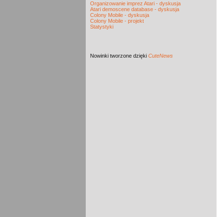
Organizowanie imprez Atari - dyskusja
Atari demoscene database - dyskusja
Colony Mobile - dyskusja
Colony Mobile - projekt
Statystyki
Nowinki
tworzone dzięki
CuteNews