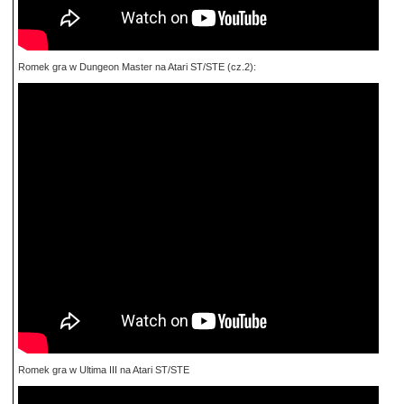
Romek gra w Dungeon Master na Atari ST/STE (cz.2):
Romek gra w Ultima III na Atari ST/STE