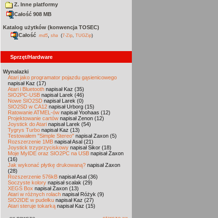
Z. Inne platformy
Całość 908 MB
Katalog użytków (konwencja TOSEC)
Całość
,
md5
sha
(
7-Zip
,
TUGZip
)
Sprzęt/Hardware
Wynalazki
Atari jako programator pojazdu gąsienicowego
napisał Kaz (17)
Atari i Bluetooth
napisał Kaz (35)
SIO2PC-USB
napisał Larek (46)
Nowe SIO2SD
napisał Larek (0)
SIO2SD w CA12
napisał Urborg (15)
Ratowanie ATMEL-ów
napisał Yoohaas (12)
Projektowanie cartów
napisał Zenon (12)
Joystick do Atari
napisał Larek (54)
Tygrys Turbo
napisał Kaz (13)
Testowałem "Simple Stereo"
napisał Zaxon (5)
Rozszerzenie 1MB
napisał Asal (21)
Joystick trzyprzyciskowy
napisał Sikor (18)
Moje MyIDE oraz SIO2PC na USB
napisał Zaxon
(16)
Jak wykonać płytkę drukowaną?
napisał Zaxon
(28)
Rozszerzenie 576kB
napisał Asal (36)
Soczyste kolory
napisał scalak (29)
XEGS Box
napisał Zaxon (13)
Atari w różnych rolach
napisał Różyk (9)
SIO2IDE w pudełku
napisał Kaz (27)
Atari steruje tokarką
napisał Kaz (15)