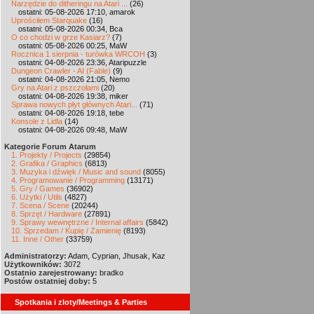
Narzędzie do ditheringu na Atari ...
(26)
ostatni: 05-08-2026 17:10, amarok
Uprościłem Starquake
(16)
ostatni: 05-08-2026 00:34, Bca
O co chodzi w grze Kasiarz?
(7)
ostatni: 05-08-2026 00:25, MaW
Rocznica 1 sierpnia - turówka WRCOH
(3)
ostatni: 04-08-2026 23:36, Ataripuzzle
Dungeon Crawler - AI (Fable)
(9)
ostatni: 04-08-2026 21:05, Nemo
Gry na Atari z pszczołami
(20)
ostatni: 04-08-2026 19:38, miker
Sprawa nowych płyt głównych Atari...
(71)
ostatni: 04-08-2026 19:18, tebe
Konsole z Lidla
(14)
ostatni: 04-08-2026 09:48, MaW
Kategorie Forum Atarum
1. Projekty / Projects
(29854)
2. Grafika / Graphics
(6813)
3. Muzyka i dźwięk / Music and sound
(8055)
4. Programowanie / Programming
(13171)
5. Gry / Games
(36902)
6. Użytki / Utils
(4827)
7. Scena / Scene
(20244)
8. Sprzęt / Hardware
(27891)
9. Sprawy wewnętrzne / Internal affairs
(5842)
10. Sprzedam / Kupię / Zamienię
(8193)
11. Inne / Other
(33759)
Administratorzy:
Adam, Cyprian, Jhusak, Kaz
Użytkowników:
3072
Ostatnio zarejestrowany:
bradko
Postów ostatniej doby:
5
Spotkania i zloty/Meetings & Parties