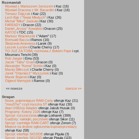
Rozmawiali
Wywiad z Mariuszem Jaroszem
i Kaz (16)
Wywiad Dracona z Mr. Bacardim
i Kaz (16)
Tomasz Dajczak
i Kaz (22)
Lech Bąk i "Świat Młodych"
i Kaz (26)
Michał "Mike" Jaskuła
i Kaz (30)
F#READY
i Dracon (22)
Daniel „Arctus” Kowalski
i Dracon (25)
KATOD
i TDC (15)
Mariusz Wojcieszek
i "Adam" (17)
Romuald Bacza
i Ramos (16)
Śledzenie Amentesa
i Larek (9)
Leszek Łuciów
i Charlie Cherry (17)
TO JUŻ ZA TOBĄ: rozmowa z Bobem Pape
i cpt.
Misumaru Tenchi (39)
Rob Jaeger
i Emu (53)
Jacek "Tabu" Grad
i Dracon (0)
Alexander "Koma" Schön
i Kaz (0)
Maciej Ślifirczyk
i Charlie Cherry (0)
Jarek "Odyniec1" Wyszyński
i Kaz (0)
Marek Bojarski
i Kaz (0)
Olgierd Niemyjski
i Ramos (0)
«« nowsze
starsze »»
Stragan
Nowe, pojemniejsze RAM-Carty
oferuje Kaz (21)
"mouSTer" czyli myszka ST
oferuje Kaz (30)
Atari USBJoy Adapter
oferuje Jakub Husak (0)
Programy: Kolony 2106
oferuje Kaz (7)
Sprzęt: rozszerzenia
oferuje Lotharek (399)
Gadżety: naklejki, pocztówki
oferuje Sikor (11)
Sprzęt: cartridge RAM-CART
oferuje Zenon (7)
Miejsce na drobne ogłoszenia kupna/sprzedaży
oferuje Kaz (58)
Sprzęt: interfejs SIO2IDE
oferuje Piguła (3)
Sprzęt: interfejs SIO2SD
oferuje Piguła (115)