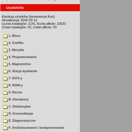
Użytki/Utils
Katalog użytków (konwencja Kaz)
Aktualizacja: 2026-03-12
Liczba katalogów: 2141, liczba plików: 10533
Zmian katalogów: 52, zmian plików: 93
1. Biuro
2. Grafika
3. Muzyka
4. Programowanie
5. Magnetofon
6. Stacja dyskietek
7. DOS-y
8. ROM-y
9. Rozne
B. Emulatory
C. Edukacyjne
D. Komunikacja
E. Diagnostyczne
F. Archiwizowanie i kompresowanie