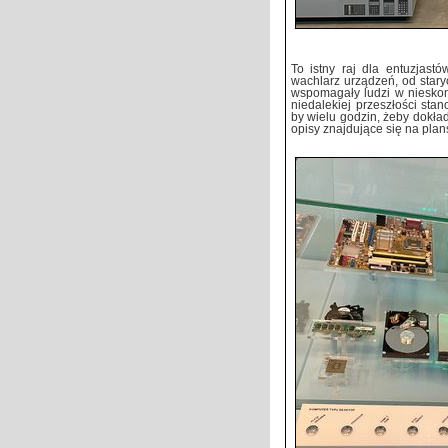
To istny raj dla entuzjastó
wachlarz urządzeń, od star
wspomagały ludzi w nieskom
niedalekiej przeszłości stan
by wielu godzin, żeby dokład
opisy znajdujące się na pla