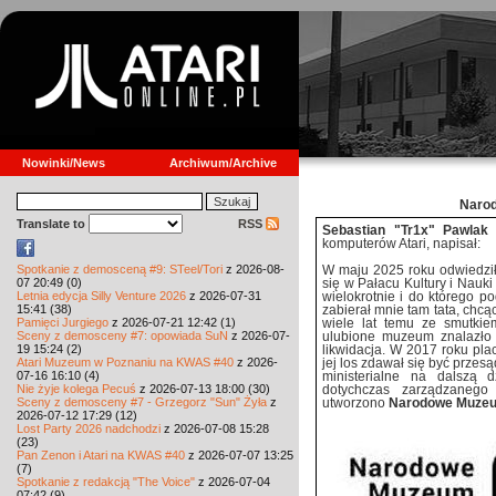
Nowinki/News
Archiwum/Archive
Naro
Translate to
RSS
Sebastian "Tr1x" Pawlak
z
komputerów Atari, napisał:
Spotkanie z demosceną #9: STeel/Tori
z 2026-08-
W maju 2025 roku odwiedzi
07 20:49 (0)
się w Pałacu Kultury i Nauki
Letnia edycja Silly Venture 2026
z 2026-07-31
wielokrotnie i do którego 
15:41 (38)
zabierał mnie tam tata, chcą
Pamięci Jurgiego
z 2026-07-21 12:42 (1)
wiele lat temu ze smutkie
Sceny z demosceny #7: opowiada SuN
z 2026-07-
ulubione muzeum znalazło s
19 15:24 (2)
likwidacja. W 2017 roku pla
Atari Muzeum w Poznaniu na KWAS #40
z 2026-
jej los zdawał się być przes
07-16 16:10 (4)
ministerialne na dalszą 
Nie żyje kolega Pecuś
z 2026-07-13 18:00 (30)
dotychczas zarządzanego
Sceny z demosceny #7 - Grzegorz "Sun" Żyła
z
utworzono
Narodowe Muzeu
2026-07-12 17:29 (12)
Lost Party 2026 nadchodzi
z 2026-07-08 15:28
(23)
Pan Zenon i Atari na KWAS #40
z 2026-07-07 13:25
(7)
Spotkanie z redakcją "The Voice"
z 2026-07-04
07:42 (9)