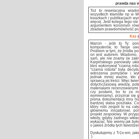
prawda nas w
Toż to rewelacyjna wiado
wszystkich kłamstw np w Wi
ksiazkach i publikacjach wyd
więcej. Jeśli kolega tego ni
argumentem koronnym równi
zbadam prawdomówność pr
Kaz
@
Marcin - jeśli to Ty: pon
komputerów, to Twoje uwa
Problem w tym, że źródła po
on jest autorem. Wiadomo, 
sam, ale nie znamy (w zakre
Karpińskiego panowały układ
ktoś wykonywał "czarną robot
"czarna robota" była decydu
wdrożenia pomysłów i wy
jednak mniej ważne, kto p
sprawcą jej treści. Więc twi
dotychczasową wiedzę, potw
materiałami recenzowanymi
czy postami, bo to za m
wymieniamy), przyznał się g
pisma dokumentacji inny niż
bardziej słaba poszlaka. Co
który robi zespół to na cał
głównemu inicjatorowi, p
projekt zespołowy. W przyp
wtedy, gdyby żadnego wkładu
wykazać. Nie wiemy jak było
o jakieś źródła tych twierdze
Dyskutujemy z Tr1x-em, ja
:)