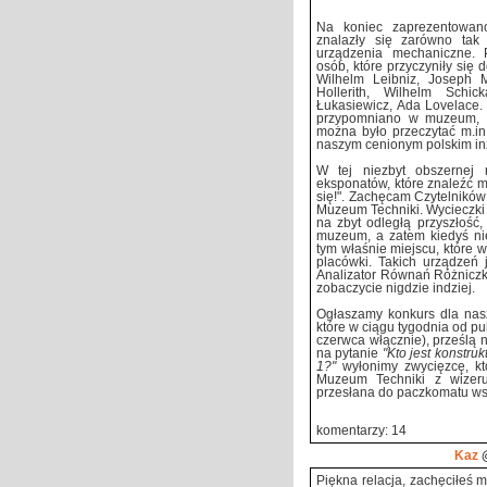
Na koniec zaprezentowano
znalazły się zarówno tak p
urządzenia mechaniczne. P
osób, które przyczyniły się d
Wilhelm Leibniz, Joseph 
Hollerith, Wilhelm Schi
Łukasiewicz, Ada Lovelace. 
przypomniano w muzeum, b
można było przeczytać m.in.
naszym cenionym polskim in
W tej niezbyt obszernej 
eksponatów, które znaleźć m
się!". Zachęcam Czytelnik
Muzeum Techniki. Wycieczki 
na zbyt odległą przyszłość
muzeum, a zatem kiedyś n
tym właśnie miejscu, które w
placówki. Takich urządzeń
Analizator Równań Różnicz
zobaczycie nigdzie indziej.
Ogłaszamy konkurs dla nas
które w ciągu tygodnia od publ
czerwca włącznie), prześlą 
na pytanie
"Kto jest konstr
1?"
wyłonimy zwycięzcę, k
Muzeum Techniki z wizer
przesłana do paczkomatu ws
komentarzy: 14
Kaz
@
Piękna relacja, zachęciłeś 