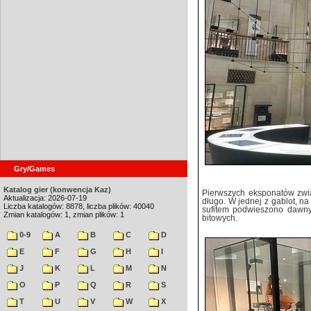
Gry/Games
Katalog gier (konwencja Kaz)
Pierwszych eksponatów zwią
Aktualizacja: 2026-07-19
długo. W jednej z gablot, na
Liczba katalogów: 8878, liczba plików: 40040
sufitem podwieszono dawny 
Zmian katalogów: 1, zmian plików: 1
bitowych.
0-9
A
B
C
D
E
F
G
H
I
J
K
L
M
N
O
P
Q
R
S
T
U
V
W
X