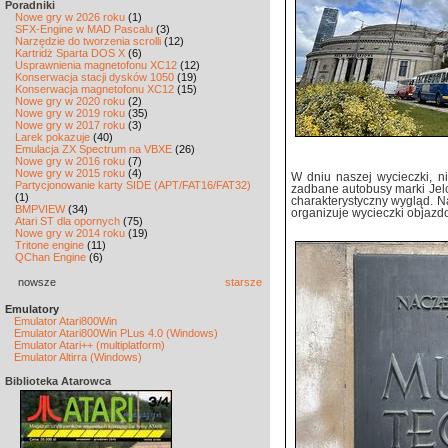
Poradniki
Nowe gry w 2026 roku
(1)
SFX-Engine w MAD Pascalu
(3)
Narzędzie do tworzenia scrolli
(12)
Kartridż Sparta DOS X
(6)
Usprawnienia magnetofonu XC12
(12)
Konserwacja stacji dysków 1050
(19)
Konserwacja magnetofonu XC12
(15)
Nowe gry w 2020 roku
(2)
Nowe gry w 2019 roku
(35)
Nowe gry w 2017 roku
(3)
Larek pokazuje
(40)
Emulacja ZX Spectrum na VBXE
(26)
Nowe gry w 2016 roku
(7)
Nowe gry w 2015 roku
(4)
W dniu naszej wycieczki, 
Partycjonowanie karty SIDE (APT/FAT16/FAT32)
zadbane autobusy marki Jel
(1)
charakterystyczny wygląd. N
BMPVIEW
(34)
organizuje wycieczki objaz
Atari ST dla opornych
(75)
Nowe gry w 2014 roku
(19)
Tritone engine
(11)
QChan Engine
(6)
nowsze
starsze
Emulatory
Emulator Atari800Win
Emulator Atari800Win PLus 4.0 (Windows)
Emulator Atari++ (multiplatform)
Emulator Altirra (Windows)
Biblioteka Atarowca