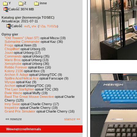
Y
Z
inne
Całość 3074 MB
Katalog gier (konwencja TOSEC)
Aktualizacja: 2021-07-11
Całość
,
md5
sha
(
7-Zip
,
TUGZip
)
Opisy gier
"Old Towers" (Atari ST)
opisał Misza (19)
Submarine Commander
opisał Kaz (36)
Frogs
opisał Xeen (0)
Choplifter!
opisał Urborg (0)
Joust
opisał Urborg (17)
Commando
opisał Urborg (35)
Mario Bros
opisał Urborg (13)
Xenophobe
opisał Urborg (36)
Robbo Forever
opisał tbxx (16)
Kolony 2106
opisał tbxx (3)
Archon II: Adept
opisał Urborg/TDC (9)
Spitfire Ace/Hellcat Ace
opisał Farscape (9)
Wyspa
opisał Kaz (9)
Archon
opisał Urborg/TDC (16)
The Last Starfighter
opisał TDC (30)
Dwie Wieże
opisał Muffy (19)
Basil The Great Mouse Detective
opisał Charlie
Cherry (125)
Inny Świat
opisał Charlie Cherry (17)
Inspektor
opisał Charlie Cherry (19)
Grand Prix Simulator
opisał Charlie Cherry (16)
«« nowsze
starsze »»
Wewnętrzne/Internals