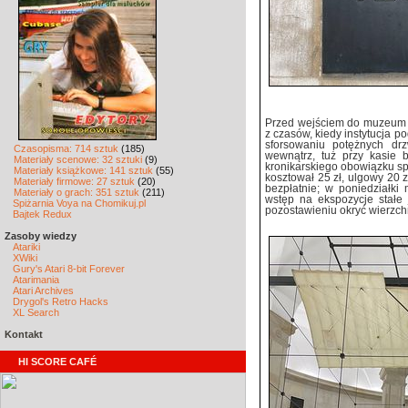
Przed wejściem do muzeum 
z czasów, kiedy instytucja p
sforsowaniu potężnych drz
Czasopisma: 714 sztuk
(185)
wewnątrz, tuż przy kasie 
Materiały scenowe: 32 sztuki
(9)
kronikarskiego obowiązku sp
Materiały książkowe: 141 sztuk
(55)
kosztował 25 zł, ulgowy 20 z
Materiały firmowe: 27 sztuk
(20)
bezpłatnie; w poniedziałki
Materiały o grach: 351 sztuk
(211)
wstęp na ekspozycje stałe 
Spiżarnia Voya na Chomikuj.pl
pozostawieniu okryć wierzch
Bajtek Redux
Zasoby wiedzy
Atariki
XWiki
Gury's Atari 8-bit Forever
Atarimania
Atari Archives
Drygol's Retro Hacks
XL Search
Kontakt
HI SCORE CAFÉ