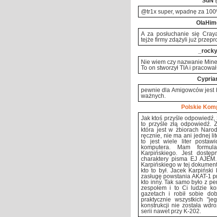
SuN
@
@tr1x super, wpadnę za 10
OlaHim
A za posłuchanie się Cray
tejże firmy zdążyli już przepr
_rock
Nie wiem czy nazwanie Mine
To on stworzył TIA i pracował
Cypria
pewnie dla Amigowców jest b
ważnych.
Polskie Kom
Jak ktoś przyśle odpowiedź, 
to przyśle złą odpowiedź.
która jest w zbiorach Naro
ręcznie, nie ma ani jednej l
to jest wiele liter postaw
komputera. Mam formula
Karpińskiego. Jest dost
charaktery pisma EJ AJEM. 
Karpińskiego w tej dokument
kto to był. Jacek Karpińsk
zasługę powstania AKAT-1 prz
kto inny. Tak samo było z p
zespołem i to Ci ludzie ko
gazetach i robił sobie do
praktycznie wszystkich "j
konstrukcji nie została wdr
serii nawet przy K-202.