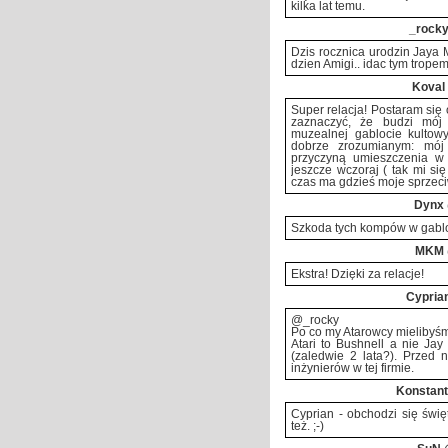
kilka lat temu.
_rock
Dzis rocznica urodzin Jaya 
dzien Amigi.. idac tym tropem
Koval
Super relacja! Postaram się
zaznaczyć, że budzi mój
muzealnej gablocie kultow
dobrze zrozumianym: mój s
przyczyną umieszczenia w
jeszcze wczoraj ( tak mi się
czas ma gdzieś moje sprzeciwy
Dynx
Szkoda tych kompów w gablo
MKM
Ekstra! Dzięki za relacje!
Cypria
@_rocky
Po co my Atarowcy mielibyś
Atari to Bushnell a nie Jay
(zaledwie 2 lata?). Przed 
inżynierów w tej firmie.
Konstan
Cyprian - obchodzi się świę
też. ;-)