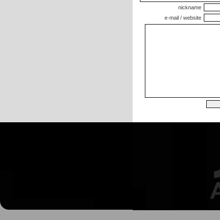
nickname
e-mail / website