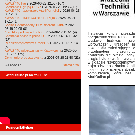
KWAS #40 live
z 2026-06-27 12:53 (167)
Spotkanie z grupą USSR
z 2026-06-26 19:36 (11)
KWAS #40 - zabierzcie Atari Portfolio!
z 2026-06-23
08:12 (0)
KWAS #40 - naprawa retrosprzętu
z 2026-06-21
17:15 (1)
Sceny z demosceny #7 z Bigerem i MBR
z 2026-
06-19 22:08 (0)
Atari Floppy Image Toolkit
z 2026-06-17 13:51 (9)
Instytucja kultury przes
Spotkanie online z grupą LST
z 2026-06-16 16:32
przeprowadzeniu remontu k
(17)
wystawy, budowie nowy
Recoil zintegrowany z macOS
z 2026-06-13 21:34
wprowadzeniu urządzeń mu
(5)
otwarta dla zwiedzających
KWAS #40 odbędzie się w Katowicach
z 2026-06-
przedmiotem niniejszej rela
07 17:59 (25)
nadarzyła się okazja, że
Commodore po atarowsku
z 2026-05-28 21:50 (21)
drugie było to ważne wydar
w składzie trzypokoleniowy
«« nowsze
starsze »»
najmłodszego członka famil
eksponaty z różnych dziedz
komputerach, które bez 
AtariOnline.pl na YouTube
AtariOnline.pl.
Pomocnik/Helper