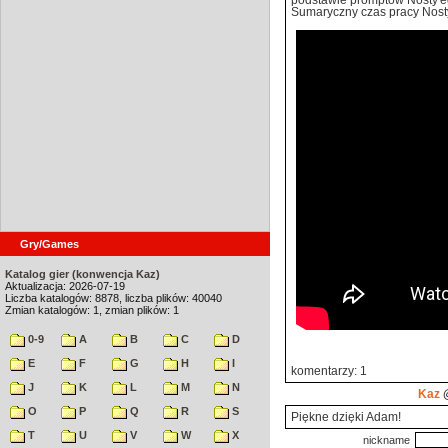
podstawie promptów Nosty'e
Sumaryczny czas pracy Nosty
Gry/Games
Katalog gier (konwencja Kaz)
Aktualizacja: 2026-07-19
Liczba katalogów: 8878, liczba plików: 40040
Zmian katalogów: 1, zmian plików: 1
0-9
A
B
C
D
E
F
G
H
I
komentarzy: 1
J
K
L
M
N
Kaz
@
O
P
Q
R
S
Piękne dzięki Adam!
T
U
V
W
X
nickname