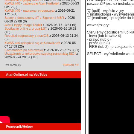
Gra dołączona do noworoc
KWAS #40 - zabierzcie Atari Portfolio!
z 2026-06-23
paczce ZIP jest też instrukcja
08:12 (0)
KWAS #40 - naprawa retrosprzętu
z 2026-06-21
'Q' (quit) - wyjście z gry
17:15 (1)
'I' (instructions) - wyświetleni
Sceny z demosceny #7 z Bigerem i MBR
z 2026-
'C' (continue) - przejście do l
06-19 22:08 (0)
Atari Floppy Image Toolkit
z 2026-06-17 13:51 (9)
wewnątrz gry:
Spotkanie online z grupą LST
z 2026-06-16 16:32
(16)
Sterujemy dżojstikiem lub kl
Recoil zintegrowany z macOS
z 2026-06-13 21:34
- lewo (lub klawisz 4)
(5)
- prawo (lub 6)
KWAS #40 odbędzie się w Katowicach
z 2026-06-
- przód (lub 8)
07 17:59 (25)
- FIRE (lub Z) - przełączani
Commodore po atarowsku
z 2026-05-28 21:50 (21)
Urządzenie z rekordowo szybką transmisją SIO!
z
SELECT - wyświetlenie widoku
2026-05-24 20:57 (116)
«« nowsze
starsze »»
AtariOnline.pl na YouTube
Pomocnik/Helper