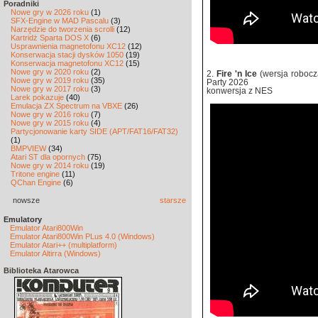
Poradniki
Nowe gry w 2026 roku
(1)
SFX-Engine w MAD Pascalu
(3)
Narzędzie do tworzenia scrolli
(12)
Kartridż Sparta DOS X
(6)
Usprawnienia magnetofonu XC12
(12)
Konserwacja stacji dysków 1050
(19)
Konserwacja magnetofonu XC12
(15)
Nowe gry w 2020 roku
(2)
2.
Fire 'n Ice
(wersja robocz
Nowe gry w 2019 roku
(35)
Party 2026
Nowe gry w 2017 roku
(3)
konwersja z NES
Larek pokazuje
(40)
Emulacja ZX Spectrum na VBXE
(26)
Nowe gry w 2016 roku
(7)
Nowe gry w 2015 roku
(4)
Partycjonowanie karty SIDE (APT/FAT16/FAT32)
(1)
BMPVIEW
(34)
Atari ST dla opornych
(75)
Nowe gry w 2014 roku
(19)
Tritone engine
(11)
QChan Engine
(6)
nowsze
starsze
Emulatory
Emulator Atari800Win
Emulator Atari800Win PLus 4.0 (Windows)
Emulator Atari++ (multiplatform)
Emulator Altirra (Windows)
Biblioteka Atarowca