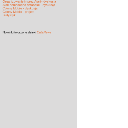
Organizowanie imprez Atari - dyskusja
Atari demoscene database - dyskusja
Colony Mobile - dyskusja
Colony Mobile - projekt
Statystyki
Nowinki
tworzone dzięki
CuteNews