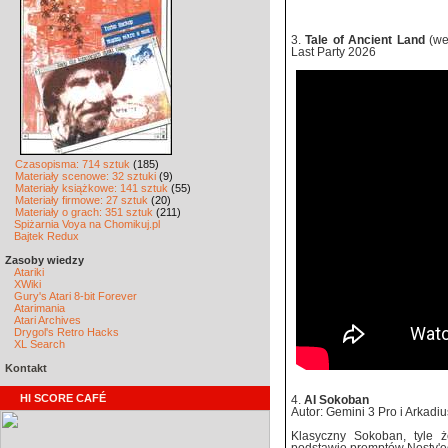
3.
Tale of Ancient Land
(we
Last Party 2026
Czasopisma: 714 sztuk
(185)
Materiały scenowe: 32 sztuki
(9)
Materiały książkowe: 141 sztuk
(55)
Materiały firmowe: 27 sztuk
(20)
Materiały o grach: 351 sztuk
(211)
Spiżarnia Voya na Chomikuj.pl
Bajtek Redux
Zasoby wiedzy
Atariki
XWiki
Gury's Atari 8-bit Forever
Atarimania
Atari Archives
Drygol's Retro Hacks
XL Search
Kontakt
HI SCORE CAFÉ
4.
AI Sokoban
Autor: Gemini 3 Pro i Arkadi
Klasyczny Sokoban, tyle ż