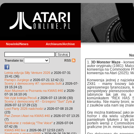
Nowinki/News
Archiwum/Archive
No
Translate to
RSS
1.
3D Monster Maze
- konwer
autor oryginału (1981): Mal
konwersja na Commodore PE
Letnia edycja Silly Venture 2026
z 2026-07-31
konwersja na Atari (2025): M
15:41 (36)
Pamięci Jurgiego
z 2026-07-21 12:42 (1)
Konwersja jednej z najcieka
Sceny z demosceny #7: opowiada SuN
z 2026-07-
ZX81 - mamy losowy labi
19 15:24 (2)
agresywnego tyranozaura, kt
Atari Muzeum w Poznaniu na KWAS #40
z 2026-
perspektywy pierwszoosobow
07-16 16:10 (4)
labiryncie tak jak my, a
Nie żyje kolega Pecuś
z 2026-07-13 18:00 (30)
komunikatem "REX HAS S
Sceny z demosceny #7 - Grzegorz "Sun" Żyła
z
kierunku. Nie mamy broni, w
2026-07-12 17:29 (12)
z zaułków uda nam się znale
Lost Party 2026 nadchodzi
z 2026-07-08 15:28
(23)
Grę można traktować jako j
Pan Zenon i Atari na KWAS #40
z 2026-07-07 13:25
horror
i dla wielu użytkow
(7)
pamiętnym tytułem z tej pl
Spotkanie z redakcją "The Voice"
z 2026-07-04
portem wersji z Commodor
07:42 (9)
graficzne (m.in. mniej kancia
KWAS #40 live
z 2026-06-27 12:53 (167)
Spotkanie z grupą USSR
z 2026-06-26 19:36 (11)