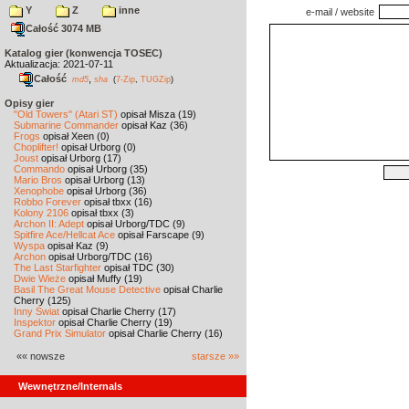
Y
Z
inne
e-mail / website
Całość 3074 MB
Katalog gier (konwencja TOSEC)
Aktualizacja: 2021-07-11
Całość
,
md5
sha
(
7-Zip
,
TUGZip
)
Opisy gier
"Old Towers" (Atari ST)
opisał Misza (19)
Submarine Commander
opisał Kaz (36)
Frogs
opisał Xeen (0)
Choplifter!
opisał Urborg (0)
Joust
opisał Urborg (17)
Commando
opisał Urborg (35)
Mario Bros
opisał Urborg (13)
Xenophobe
opisał Urborg (36)
Robbo Forever
opisał tbxx (16)
Kolony 2106
opisał tbxx (3)
Archon II: Adept
opisał Urborg/TDC (9)
Spitfire Ace/Hellcat Ace
opisał Farscape (9)
Wyspa
opisał Kaz (9)
Archon
opisał Urborg/TDC (16)
The Last Starfighter
opisał TDC (30)
Dwie Wieże
opisał Muffy (19)
Basil The Great Mouse Detective
opisał Charlie
Cherry (125)
Inny Świat
opisał Charlie Cherry (17)
Inspektor
opisał Charlie Cherry (19)
Grand Prix Simulator
opisał Charlie Cherry (16)
«« nowsze
starsze »»
Wewnętrzne/Internals