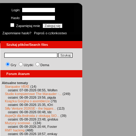
Login:
Hasło:
Zapamiętaj mnie
Zapomniane hasło?
Poproś o członkostwo
Szukaj plików/Search files
Gry
Użytki
Dema
Forum Atarum
Aktualne tematy
Starquake VBXE
(14)
ostatni: 07-08-2026 08:55, Wolfen
Studio komputerowe The Marauder -...
(249)
ostatni: 06-08-2026 19:56, pigula
Książka Gorgha o asemblerze
(79)
ostatni: 06-08-2026 15:35, tOri
Silly Venture 2026SE - the bigges...
(113)
ostatni: 06-08-2026 00:48, tdc
AspeQt dla Androida z obsługą SIO...
(39)
ostatni: 05-08-2026 23:48, greblus
Muzycy scenowi...
(134)
ostatni: 05-08-2026 20:44, Foster
RMT hacking
(468)
ostatni: 05-08-2026 18:57, emkay