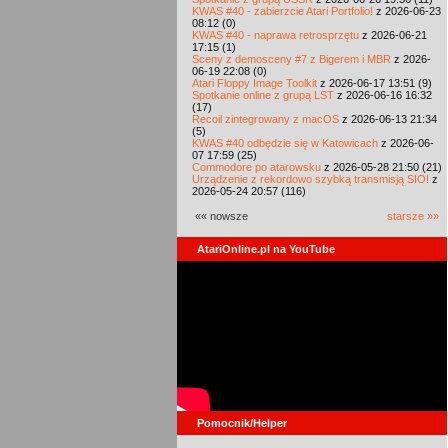
KWAS #40 - zabierzcie Atari Portfolio!
z 2026-06-23
08:12 (0)
KWAS #40 - naprawa retrosprzętu
z 2026-06-21
17:15 (1)
Sceny z demosceny #7 z Bigerem i MBR
z 2026-
06-19 22:08 (0)
Atari Floppy Image Toolkit
z 2026-06-17 13:51 (9)
Spotkanie online z grupą LST
z 2026-06-16 16:32
(17)
Recoil zintegrowany z macOS
z 2026-06-13 21:34
(5)
KWAS #40 odbędzie się w Katowicach
z 2026-06-
07 17:59 (25)
Commodore po atarowsku
z 2026-05-28 21:50 (21)
Urządzenie z rekordowo szybką transmisją SIO!
z
2026-05-24 20:57 (116)
«« nowsze
starsze »»
AtariOnline.pl na YouTube
Pomocnik/Helper