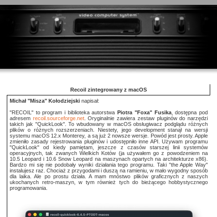
Recoil zintegrowany z macOS
Michał "Misza" Kołodziejski
napisał:
"RECOIL" to program i biblioteka autorstwa
Piotra "Foxa" Fusika
, dostępna pod
adresem
recoil.sourceforge.net
. Oryginalnie zawiera zestaw pluginów do narzędzi
takich jak "QuickLook". To wbudowany w macOS obsługiwacz podglądu różnych
plików o różnych rozszerzeniach. Niestety, jego development stanął na wersji
systemu macOS 12.x Monterey, a są już 2 nowsze wersje. Powód jest prosty. Apple
zmieniło zasady rejestrowania pluginów i udostępniło inne API. Używam programu
"QuickLook" od kiedy pamiętam, jeszcze z czasów starszej linii systemów
operacyjnych, tak zwanych Wielkich Kotów (ja używałem go z powodzeniem na
10.5 Leopard i 10.6 Snow Leopard na maszynach opartych na architekturze x86).
Bardzo mi się nie podobały wyniki działania tego programu. Taki "the Apple Way"
instalujesz raz. Chociaż z przygodami i duszą na ramieniu, w mało wygodny sposób
dla laika. Ale po prostu działa. A mam mnóstwo plików graficznych z naszych
ukochanych retro-maszyn, w tym również tych do bieżącego hobbystycznego
programowania.