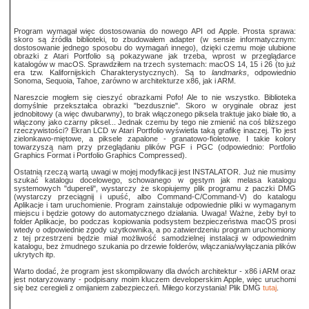
Program wymagał więc dostosowania do nowego API od Apple. Prosta sprawa:
skoro są źródła biblioteki, to zbudowałem adapter (w sensie informatycznym:
dostosowanie jednego sposobu do wymagań innego), dzięki czemu moje ulubione
obrazki z Atari Portfolio są pokazywane jak trzeba, wprost w przeglądarce
katalogów w macOS. Sprawdziłem na trzech systemach: macOS 14, 15 i 26 (to już
era tzw. Kalifornijskich Charakterystycznych). Są to
landmarks
, odpowiednio
Sonoma, Sequoia, Tahoe, zarówno w architekturze x86, jak i ARM.
Nareszcie mogłem się cieszyć obrazkami Pofo! Ale to nie wszystko. Biblioteka
domyślnie przekształca obrazki "bezdusznie". Skoro w oryginale obraz jest
jednobitowy (a więc dwubarwny), to brak włączonego piksela traktuje jako białe tło, a
włączony jako czarny piksel... Jednak czemu by tego nie zmienić na coś bliższego
rzeczywistości? Ekran LCD w Atari Portfolio wyświetla taką grafikę inaczej. Tło jest
zielonkawo-miętowe, a piksele zapalone - granatowo-fioletowe. I takie kolory
towarzyszą nam przy przeglądaniu plików PGF i PGC (odpowiednio: Portfolio
Graphics Format i Portfolio Graphics Compressed).
Ostatnią rzeczą wartą uwagi w mojej modyfikacji jest INSTALATOR. Już nie musimy
szukać katalogu docelowego, schowanego w gęstym jak melasa katalogu
systemowych "dupereli", wystarczy że skopiujemy plik programu z paczki DMG
(wystarczy przeciągnij i upuść, albo Command-C/Command-V) do katalogu
Aplikacje i tam uruchomienie. Program zainstaluje odpowiednie pliki w wymaganym
miejscu i będzie gotowy do automatycznego działania. Uwaga! Ważne, żeby był to
folder Aplikacje, bo podczas kopiowania podsystem bezpieczeństwa macOS prosi
wtedy o odpowiednie zgody użytkownika, a po zatwierdzeniu program uruchomiony
z tej przestrzeni będzie miał możliwość samodzielnej instalacji w odpowiednim
katalogu, bez żmudnego szukania po drzewie folderów, włączania/wyłączania plików
ukrytych itp.
Warto dodać, że program jest skompilowany dla dwóch architektur - x86 i ARM oraz
jest notaryzowany - podpisany moim kluczem developerskim Apple, więc uruchomi
się bez ceregieli z omijaniem zabezpieczeń. Miłego korzystania! Plik DMG
tutaj
.