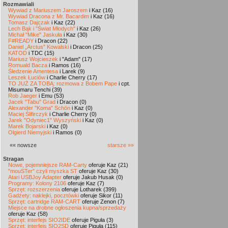
Rozmawiali
Wywiad z Mariuszem Jaroszem
i Kaz (16)
Wywiad Dracona z Mr. Bacardim
i Kaz (16)
Tomasz Dajczak
i Kaz (22)
Lech Bąk i "Świat Młodych"
i Kaz (26)
Michał "Mike" Jaskuła
i Kaz (30)
F#READY
i Dracon (22)
Daniel „Arctus” Kowalski
i Dracon (25)
KATOD
i TDC (15)
Mariusz Wojcieszek
i "Adam" (17)
Romuald Bacza
i Ramos (16)
Śledzenie Amentesa
i Larek (9)
Leszek Łuciów
i Charlie Cherry (17)
TO JUŻ ZA TOBĄ: rozmowa z Bobem Pape
i cpt.
Misumaru Tenchi (39)
Rob Jaeger
i Emu (53)
Jacek "Tabu" Grad
i Dracon (0)
Alexander "Koma" Schön
i Kaz (0)
Maciej Ślifirczyk
i Charlie Cherry (0)
Jarek "Odyniec1" Wyszyński
i Kaz (0)
Marek Bojarski
i Kaz (0)
Olgierd Niemyjski
i Ramos (0)
«« nowsze
starsze »»
Stragan
Nowe, pojemniejsze RAM-Carty
oferuje Kaz (21)
"mouSTer" czyli myszka ST
oferuje Kaz (30)
Atari USBJoy Adapter
oferuje Jakub Husak (0)
Programy: Kolony 2106
oferuje Kaz (7)
Sprzęt: rozszerzenia
oferuje Lotharek (399)
Gadżety: naklejki, pocztówki
oferuje Sikor (11)
Sprzęt: cartridge RAM-CART
oferuje Zenon (7)
Miejsce na drobne ogłoszenia kupna/sprzedaży
oferuje Kaz (58)
Sprzęt: interfejs SIO2IDE
oferuje Piguła (3)
Sprzęt: interfejs SIO2SD
oferuje Piguła (115)