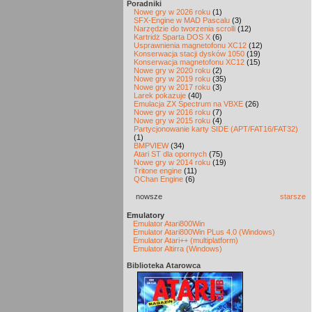
Poradniki
Nowe gry w 2026 roku
(1)
SFX-Engine w MAD Pascalu
(3)
Narzędzie do tworzenia scrolli
(12)
Kartridż Sparta DOS X
(6)
Usprawnienia magnetofonu XC12
(12)
Konserwacja stacji dysków 1050
(19)
Konserwacja magnetofonu XC12
(15)
Nowe gry w 2020 roku
(2)
Nowe gry w 2019 roku
(35)
Nowe gry w 2017 roku
(3)
Larek pokazuje
(40)
Emulacja ZX Spectrum na VBXE
(26)
Nowe gry w 2016 roku
(7)
Nowe gry w 2015 roku
(4)
Partycjonowanie karty SIDE (APT/FAT16/FAT32)
(1)
BMPVIEW
(34)
Atari ST dla opornych
(75)
Nowe gry w 2014 roku
(19)
Tritone engine
(11)
QChan Engine
(6)
nowsze
starsze
Emulatory
Emulator Atari800Win
Emulator Atari800Win PLus 4.0 (Windows)
Emulator Atari++ (multiplatform)
Emulator Altirra (Windows)
Biblioteka Atarowca