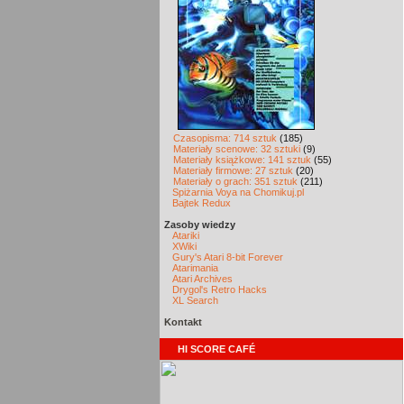
Czasopisma: 714 sztuk
(185)
Materiały scenowe: 32 sztuki
(9)
Materiały książkowe: 141 sztuk
(55)
Materiały firmowe: 27 sztuk
(20)
Materiały o grach: 351 sztuk
(211)
Spiżarnia Voya na Chomikuj.pl
Bajtek Redux
Zasoby wiedzy
Atariki
XWiki
Gury's Atari 8-bit Forever
Atarimania
Atari Archives
Drygol's Retro Hacks
XL Search
Kontakt
HI SCORE CAFÉ