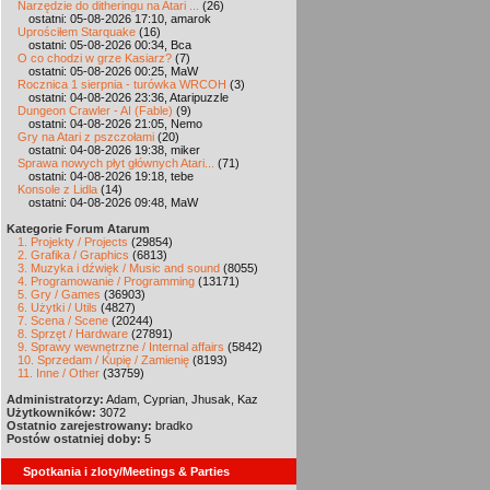
Narzędzie do ditheringu na Atari ...
(26)
ostatni: 05-08-2026 17:10, amarok
Uprościłem Starquake
(16)
ostatni: 05-08-2026 00:34, Bca
O co chodzi w grze Kasiarz?
(7)
ostatni: 05-08-2026 00:25, MaW
Rocznica 1 sierpnia - turówka WRCOH
(3)
ostatni: 04-08-2026 23:36, Ataripuzzle
Dungeon Crawler - AI (Fable)
(9)
ostatni: 04-08-2026 21:05, Nemo
Gry na Atari z pszczołami
(20)
ostatni: 04-08-2026 19:38, miker
Sprawa nowych płyt głównych Atari...
(71)
ostatni: 04-08-2026 19:18, tebe
Konsole z Lidla
(14)
ostatni: 04-08-2026 09:48, MaW
Kategorie Forum Atarum
1. Projekty / Projects
(29854)
2. Grafika / Graphics
(6813)
3. Muzyka i dźwięk / Music and sound
(8055)
4. Programowanie / Programming
(13171)
5. Gry / Games
(36903)
6. Użytki / Utils
(4827)
7. Scena / Scene
(20244)
8. Sprzęt / Hardware
(27891)
9. Sprawy wewnętrzne / Internal affairs
(5842)
10. Sprzedam / Kupię / Zamienię
(8193)
11. Inne / Other
(33759)
Administratorzy:
Adam, Cyprian, Jhusak, Kaz
Użytkowników:
3072
Ostatnio zarejestrowany:
bradko
Postów ostatniej doby:
5
Spotkania i zloty/Meetings & Parties