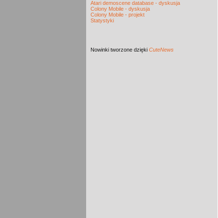
Atari demoscene database - dyskusja
Colony Mobile - dyskusja
Colony Mobile - projekt
Statystyki
Nowinki
tworzone dzięki
CuteNews