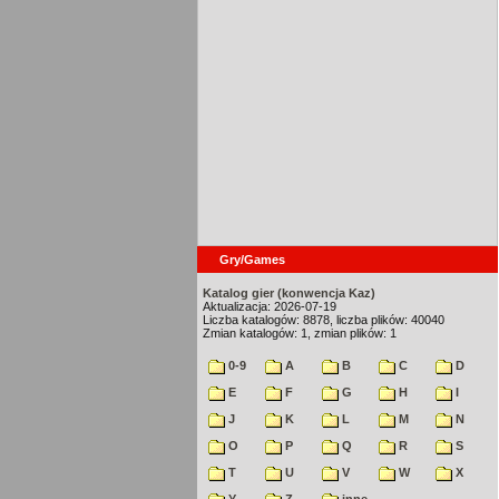
Gry/Games
Katalog gier (konwencja Kaz)
Aktualizacja: 2026-07-19
Liczba katalogów: 8878, liczba plików: 40040
Zmian katalogów: 1, zmian plików: 1
0-9
A
B
C
D
E
F
G
H
I
J
K
L
M
N
O
P
Q
R
S
T
U
V
W
X