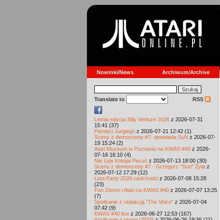
Nowinki/News
Archiwum/Archive
Translate to
RSS
Letnia edycja Silly Venture 2026
z 2026-07-31
15:41 (37)
Pamięci Jurgiego
z 2026-07-21 12:42 (1)
Sceny z demosceny #7: opowiada SuN
z 2026-07-
19 15:24 (2)
Atari Muzeum w Poznaniu na KWAS #40
z 2026-
07-16 16:10 (4)
Nie żyje kolega Pecuś
z 2026-07-13 18:00 (30)
Sceny z demosceny #7 - Grzegorz "Sun" Żyła
z
2026-07-12 17:29 (12)
Lost Party 2026 nadchodzi
z 2026-07-08 15:28
(23)
Pan Zenon i Atari na KWAS #40
z 2026-07-07 13:25
(7)
Spotkanie z redakcją "The Voice"
z 2026-07-04
07:42 (9)
KWAS #40 live
z 2026-06-27 12:53 (167)
Spotkanie z grupą USSR
z 2026-06-26 19:36 (11)