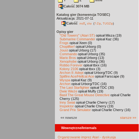
Y
Z
inne
Całość 3074 MB
Katalog gier (konwencja TOSEC)
Aktualizacja: 2021-07-11
Całość
,
md5
sha
(
7-Zip
,
TUGZip
)
Opisy gier
"Old Towers" (Atari ST)
opisał Misza (19)
Submarine Commander
opisał Kaz (36)
Frogs
opisał Xeen (0)
Choplifter!
opisał Urborg (0)
Joust
opisał Urborg (17)
Commando
opisał Urborg (35)
Mario Bros
opisał Urborg (13)
Xenophobe
opisał Urborg (36)
Robbo Forever
opisał tbxx (16)
Kolony 2106
opisał tbxx (3)
Archon II: Adept
opisał Urborg/TDC (9)
Spitfire Ace/Hellcat Ace
opisał Farscape (9)
Wyspa
opisał Kaz (9)
Archon
opisał Urborg/TDC (16)
The Last Starfighter
opisał TDC (30)
Dwie Wieże
opisał Muffy (19)
Basil The Great Mouse Detective
opisał Charlie
Cherry (125)
Inny Świat
opisał Charlie Cherry (17)
Inspektor
opisał Charlie Cherry (19)
Grand Prix Simulator
opisał Charlie Cherry (16)
«« nowsze
starsze »»
Wewnętrzne/Internals
Organizowanie imprez Atari - dyskusja