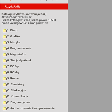
Użytki/Utils
Katalog użytków (konwencja Kaz)
Aktualizacja: 2026-03-12
Liczba katalogów: 2141, liczba plików: 10533
Zmian katalogów: 52, zmian plików: 93
1. Biuro
2. Grafika
3. Muzyka
4. Programowanie
5. Magnetofon
6. Stacja dyskietek
7. DOS-y
8. ROM-y
9. Rozne
B. Emulatory
C. Edukacyjne
D. Komunikacja
E. Diagnostyczne
F. Archiwizowanie i kompresowanie