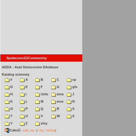
Społeczność/Community
ADDA - Atari Demoscene DAtabase
Katalog scenowy
#
A
B
C
cp
D
E
F
G
gfx
H
I
!info
inne
J
K
L
M
msx
N
O
P
Q
R
S
T
U
V
W
X
Y
Z
ziny
Całość
,
md5
sha
(
7-Zip
,
TUGZip
)