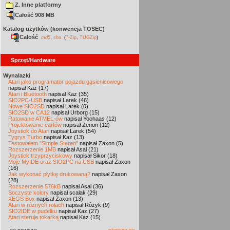
Z. Inne platformy
Całość 908 MB
Katalog użytków (konwencja TOSEC)
Całość
,
md5
sha
(
7-Zip
,
TUGZip
)
Sprzęt/Hardware
Wynalazki
Atari jako programator pojazdu gąsienicowego
napisał Kaz (17)
Atari i Bluetooth
napisał Kaz (35)
SIO2PC-USB
napisał Larek (46)
Nowe SIO2SD
napisał Larek (0)
SIO2SD w CA12
napisał Urborg (15)
Ratowanie ATMEL-ów
napisał Yoohaas (12)
Projektowanie cartów
napisał Zenon (12)
Joystick do Atari
napisał Larek (54)
Tygrys Turbo
napisał Kaz (13)
Testowałem "Simple Stereo"
napisał Zaxon (5)
Rozszerzenie 1MB
napisał Asal (21)
Joystick trzyprzyciskowy
napisał Sikor (18)
Moje MyIDE oraz SIO2PC na USB
napisał Zaxon
(16)
Jak wykonać płytkę drukowaną?
napisał Zaxon
(28)
Rozszerzenie 576kB
napisał Asal (36)
Soczyste kolory
napisał scalak (29)
XEGS Box
napisał Zaxon (13)
Atari w różnych rolach
napisał Różyk (9)
SIO2IDE w pudełku
napisał Kaz (27)
Atari steruje tokarką
napisał Kaz (15)