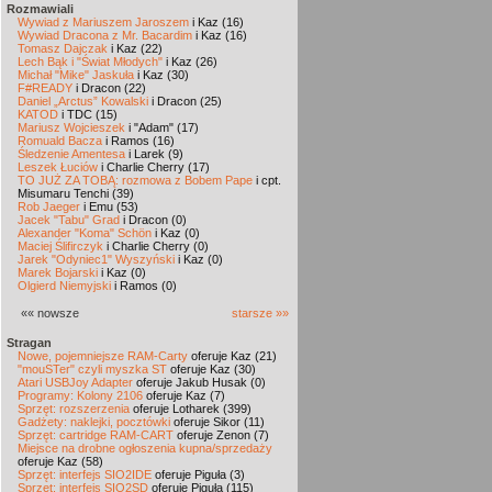
Rozmawiali
Wywiad z Mariuszem Jaroszem
i Kaz (16)
Wywiad Dracona z Mr. Bacardim
i Kaz (16)
Tomasz Dajczak
i Kaz (22)
Lech Bąk i "Świat Młodych"
i Kaz (26)
Michał "Mike" Jaskuła
i Kaz (30)
F#READY
i Dracon (22)
Daniel „Arctus” Kowalski
i Dracon (25)
KATOD
i TDC (15)
Mariusz Wojcieszek
i "Adam" (17)
Romuald Bacza
i Ramos (16)
Śledzenie Amentesa
i Larek (9)
Leszek Łuciów
i Charlie Cherry (17)
TO JUŻ ZA TOBĄ: rozmowa z Bobem Pape
i cpt.
Misumaru Tenchi (39)
Rob Jaeger
i Emu (53)
Jacek "Tabu" Grad
i Dracon (0)
Alexander "Koma" Schön
i Kaz (0)
Maciej Ślifirczyk
i Charlie Cherry (0)
Jarek "Odyniec1" Wyszyński
i Kaz (0)
Marek Bojarski
i Kaz (0)
Olgierd Niemyjski
i Ramos (0)
«« nowsze
starsze »»
Stragan
Nowe, pojemniejsze RAM-Carty
oferuje Kaz (21)
"mouSTer" czyli myszka ST
oferuje Kaz (30)
Atari USBJoy Adapter
oferuje Jakub Husak (0)
Programy: Kolony 2106
oferuje Kaz (7)
Sprzęt: rozszerzenia
oferuje Lotharek (399)
Gadżety: naklejki, pocztówki
oferuje Sikor (11)
Sprzęt: cartridge RAM-CART
oferuje Zenon (7)
Miejsce na drobne ogłoszenia kupna/sprzedaży
oferuje Kaz (58)
Sprzęt: interfejs SIO2IDE
oferuje Piguła (3)
Sprzęt: interfejs SIO2SD
oferuje Piguła (115)