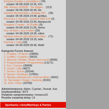
Książka Gorgha o asemblerze
(79)
ostatni: 06-08-2026 15:35, tOri
Silly Venture 2026SE - the bigges...
(113)
ostatni: 06-08-2026 00:48, tdc
AspeQt dla Androida z obsługą SIO...
(39)
ostatni: 05-08-2026 23:48, greblus
Rocznica 1 sierpnia - turówka WRCOH
(3)
ostatni: 04-08-2026 23:36, Ataripuzzle
Dungeon Crawler - AI (Fable)
(9)
ostatni: 04-08-2026 21:05, Nemo
Gry na Atari z pszczołami
(20)
ostatni: 04-08-2026 19:38, miker
Sprawa nowych płyt głównych Atari...
(71)
ostatni: 04-08-2026 19:18, tebe
Konsole z Lidla
(14)
ostatni: 04-08-2026 09:48, MaW
Kategorie Forum Atarum
1. Projekty / Projects
(29855)
2. Grafika / Graphics
(6815)
3. Muzyka i dźwięk / Music and sound
(8058)
4. Programowanie / Programming
(13171)
5. Gry / Games
(36909)
6. Użytki / Utils
(4827)
7. Scena / Scene
(20244)
8. Sprzęt / Hardware
(27891)
9. Sprawy wewnętrzne / Internal affairs
(5842)
10. Sprzedam / Kupię / Zamienię
(8193)
11. Inne / Other
(33759)
Administratorzy:
Adam, Cyprian, Jhusak, Kaz
Użytkowników:
3073
Ostatnio zarejestrowany:
romasso22
Postów ostatniej doby:
14
Spotkania i zloty/Meetings & Parties