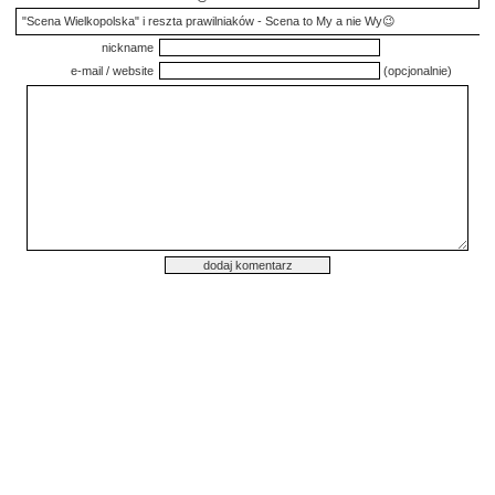
"Scena Wielkopolska" i reszta prawilniaków - Scena to My a nie Wy😉
nickname
e-mail / website
(opcjonalnie)