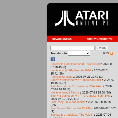
Nowinki/News
Archiwum/Archive
Translate to
RSS
Spotkanie z demosceną #9: STeel/Tori
z 2026-08-
07 20:49 (0)
Letnia edycja Silly Venture 2026
z 2026-07-31
15:41 (38)
Pamięci Jurgiego
z 2026-07-21 12:42 (1)
Sceny z demosceny #7: opowiada SuN
z 2026-07-
19 15:24 (2)
Atari Muzeum w Poznaniu na KWAS #40
z 2026-
07-16 16:10 (4)
Nie żyje kolega Pecuś
z 2026-07-13 18:00 (30)
Sceny z demosceny #7 - Grzegorz "Sun" Żyła
z
2026-07-12 17:29 (12)
Lost Party 2026 nadchodzi
z 2026-07-08 15:28
(23)
Pan Zenon i Atari na KWAS #40
z 2026-07-07 13:25
(7)
Spotkanie z redakcją "The Voice"
z 2026-07-04
07:42 (9)