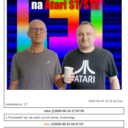
2026-06-16 16:32 by Kaz
komentarzy: 17
tebe
@2026-06-16 17:47:05
z Poznania? nic nie wiem na ich temat, ściemniają
Kaz
@2026-06-16 18:17:27