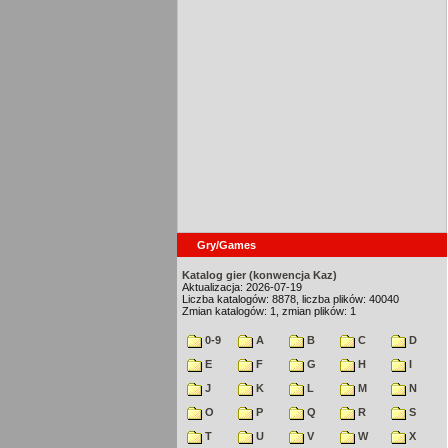
Gry/Games
Katalog gier (konwencja Kaz)
Aktualizacja: 2026-07-19
Liczba katalogów: 8878, liczba plików: 40040
Zmian katalogów: 1, zmian plików: 1
0-9
A
B
C
D
E
F
G
H
I
J
K
L
M
N
O
P
Q
R
S
T
U
V
W
X