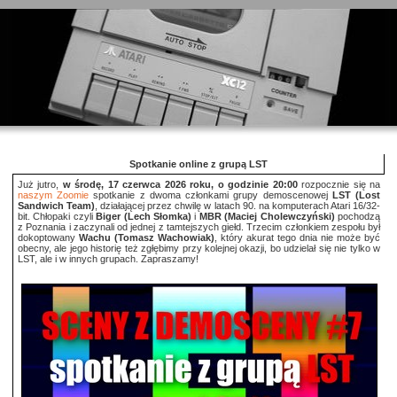
Spotkanie online z grupą LST
Już jutro,
w środę, 17 czerwca 2026 roku, o godzinie 20:00
rozpocznie się na
naszym Zoomie
spotkanie z dwoma członkami grupy demoscenowej
LST (Lost
Sandwich Team)
, działającej przez chwilę w latach 90. na komputerach Atari 16/32-
bit. Chłopaki czyli
Biger (Lech Słomka)
i
MBR (Maciej Cholewczyński)
pochodzą
z Poznania i zaczynali od jednej z tamtejszych giełd. Trzecim członkiem zespołu był
dokoptowany
Wachu (Tomasz Wachowiak)
, który akurat tego dnia nie może być
obecny, ale jego historię też zgłębimy przy kolejnej okazji, bo udzielał się nie tylko w
LST, ale i w innych grupach. Zapraszamy!