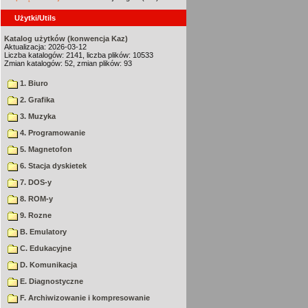
Użytki/Utils
Katalog użytków (konwencja Kaz)
Aktualizacja: 2026-03-12
Liczba katalogów: 2141, liczba plików: 10533
Zmian katalogów: 52, zmian plików: 93
1. Biuro
2. Grafika
3. Muzyka
4. Programowanie
5. Magnetofon
6. Stacja dyskietek
7. DOS-y
8. ROM-y
9. Rozne
B. Emulatory
C. Edukacyjne
D. Komunikacja
E. Diagnostyczne
F. Archiwizowanie i kompresowanie