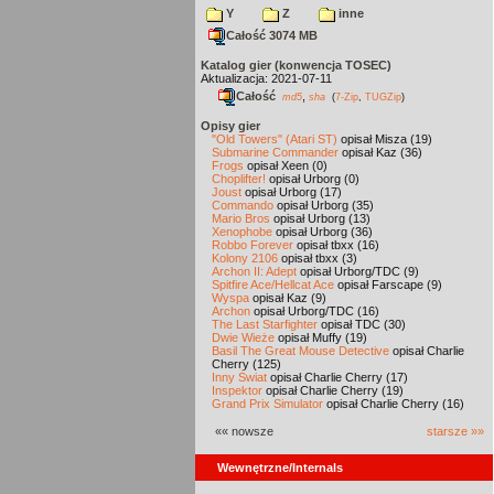
Y
Z
inne
Całość 3074 MB
Katalog gier (konwencja TOSEC)
Aktualizacja: 2021-07-11
Całość
,
md5
sha
(
7-Zip
,
TUGZip
)
Opisy gier
"Old Towers" (Atari ST)
opisał Misza (19)
Submarine Commander
opisał Kaz (36)
Frogs
opisał Xeen (0)
Choplifter!
opisał Urborg (0)
Joust
opisał Urborg (17)
Commando
opisał Urborg (35)
Mario Bros
opisał Urborg (13)
Xenophobe
opisał Urborg (36)
Robbo Forever
opisał tbxx (16)
Kolony 2106
opisał tbxx (3)
Archon II: Adept
opisał Urborg/TDC (9)
Spitfire Ace/Hellcat Ace
opisał Farscape (9)
Wyspa
opisał Kaz (9)
Archon
opisał Urborg/TDC (16)
The Last Starfighter
opisał TDC (30)
Dwie Wieże
opisał Muffy (19)
Basil The Great Mouse Detective
opisał Charlie
Cherry (125)
Inny Świat
opisał Charlie Cherry (17)
Inspektor
opisał Charlie Cherry (19)
Grand Prix Simulator
opisał Charlie Cherry (16)
«« nowsze
starsze »»
Wewnętrzne/Internals