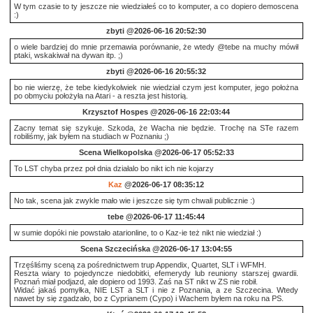
W tym czasie to ty jeszcze nie wiedziałeś co to komputer, a co dopiero demoscena
:)
zbyti
@2026-06-16 20:52:30
o wiele bardziej do mnie przemawia porównanie, że wtedy @tebe na muchy mówił
ptaki, wskakiwał na dywan itp. ;)
zbyti
@2026-06-16 20:55:32
bo nie wierzę, że tebe kiedykolwiek nie wiedział czym jest komputer, jego położna
po obmyciu położyła na Atari - a reszta jest historią.
Krzysztof Hospes
@2026-06-16 22:03:44
Zacny temat się szykuje. Szkoda, że Wacha nie będzie. Trochę na STe razem
robiliśmy, jak byłem na studiach w Poznaniu ;)
Scena Wielkopolska
@2026-06-17 05:52:33
To LST chyba przez poł dnia działalo bo nikt ich nie kojarzy
Kaz
@2026-06-17 08:35:12
No tak, scena jak zwykle mało wie i jeszcze się tym chwali publicznie :)
tebe
@2026-06-17 11:45:44
w sumie dopóki nie powstało atarionline, to o Kaz-ie też nikt nie wiedział :)
Scena Szczecińska
@2026-06-17 13:04:55
Trzęśliśmy sceną za pośrednictwem trup Appendix, Quartet, SLT i WFMH.
Reszta wiary to pojedyncze niedobitki, efemerydy lub reuniony starszej gwardii.
Poznań miał podjazd, ale dopiero od 1993. Zaś na ST nikt w ZS nie robił.
Widać jakaś pomyłka, NIE LST a SLT i nie z Poznania, a ze Szczecina. Wtedy
nawet by się zgadzało, bo z Cyprianem (Cypo) i Wachem byłem na roku na PS.