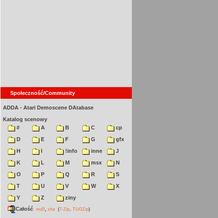
Społeczność/Community
ADDA - Atari Demoscene DAtabase
Katalog scenowy
#
A
B
C
cp
D
E
F
G
gfx
H
I
!info
inne
J
K
L
M
msx
N
O
P
Q
R
S
T
U
V
W
X
Y
Z
ziny
Całość
,
md5
sha
(
7-Zip
,
TUGZip
)