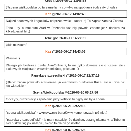
Ktoś
@2026-06-17 13:45:58
@scena wielkopolska bo tu same lamy co tylko na spotkania i odczyty chodzą
Kaz
@2026-06-17 14:02:40
Najazd scenowych kogucików od przechwałek, super! :) To zapraszam na Zooma.
Tebe - ty o muzeum Atari w Poznaniu też się pewnie zorientujesz dopiero za
kilkadziesiąt lat :)
tebe
@2026-06-17 14:27:31
jakie muzeum?
Kaz
@2026-06-17 14:43:05
Właśnie :)
Dlatego jak będziesz czytał AtariOnline.pl, to nie tylko dowiesz się o Kaz-ie, ale i
ciekawych miejscach w swoim mieście, polecam :D
Paprykarz szczeciński
@2026-06-17 22:37:19
@tebe: zanim powstało atari-online, ja wiedziałem o istnieniu Kaza, ale o Tobie nic
nie wiedziałem.
Scena Wielkopolska
@2026-06-20 05:17:56
Odczyty, prezentacje i spotkania przy kotlecie to nigdy nie była scena.
Kaz
@2026-06-21 22:22:15
"scena wielkopolska" - wypisywanie banałów w komentarzach też nie :)
"paprykarz szczeciński" - ja mam nadzieję, że dalej pozostanę nieznany, a Tebemu
niech sławi się jak najlepiej, skoro to dla niego istotne.
Bax
@2026-08-07 02:57:23