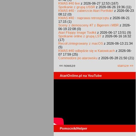
KWAS #40 live
z 2026-06-27 12:53 (167)
Spotkanie z grupą USSR
z 2026-06-26 19:36 (11)
KWAS #40 - zabierzcie Atari Portfolio!
z 2026-06-23
08:12 (0)
KWAS #40 - naprawa retrosprzętu
z 2026-06-21
17:15 (1)
Sceny z demosceny #7 z Bigerem i MBR
z 2026-
06-19 22:08 (0)
Atari Floppy Image Toolkit
z 2026-06-17 13:51 (9)
Spotkanie online z grupą LST
z 2026-06-16 16:32
(17)
Recoil zintegrowany z macOS
z 2026-06-13 21:34
(5)
KWAS #40 odbędzie się w Katowicach
z 2026-06-
07 17:59 (25)
Commodore po atarowsku
z 2026-05-28 21:50 (21)
«« nowsze
starsze »»
AtariOnline.pl na YouTube
Pomocnik/Helper