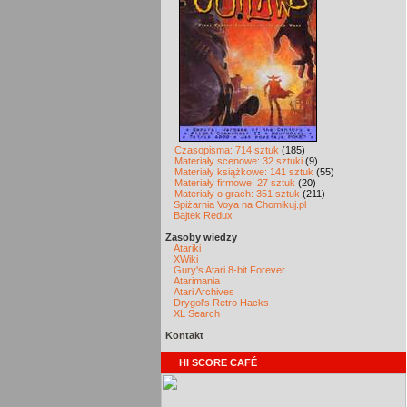
Czasopisma: 714 sztuk
(185)
Materiały scenowe: 32 sztuki
(9)
Materiały książkowe: 141 sztuk
(55)
Materiały firmowe: 27 sztuk
(20)
Materiały o grach: 351 sztuk
(211)
Spiżarnia Voya na Chomikuj.pl
Bajtek Redux
Zasoby wiedzy
Atariki
XWiki
Gury's Atari 8-bit Forever
Atarimania
Atari Archives
Drygol's Retro Hacks
XL Search
Kontakt
HI SCORE CAFÉ