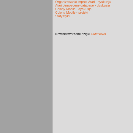
Organizowanie imprez Atari - dyskusja
Atari demoscene database - dyskusja
Colony Mobile - dyskusja
Colony Mobile - projekt
Statystyki
Nowinki
tworzone dzięki
CuteNews