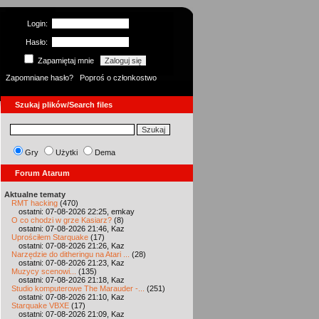
Login:
Hasło:
Zapamiętaj mnie
Zapomniane hasło?
Poproś o członkostwo
Szukaj plików/Search files
Gry
Użytki
Dema
Forum Atarum
Aktualne tematy
RMT hacking
(470)
ostatni: 07-08-2026 22:25, emkay
O co chodzi w grze Kasiarz?
(8)
ostatni: 07-08-2026 21:46, Kaz
Uprościłem Starquake
(17)
ostatni: 07-08-2026 21:26, Kaz
Narzędzie do ditheringu na Atari ...
(28)
ostatni: 07-08-2026 21:23, Kaz
Muzycy scenowi...
(135)
ostatni: 07-08-2026 21:18, Kaz
Studio komputerowe The Marauder -...
(251)
ostatni: 07-08-2026 21:10, Kaz
Starquake VBXE
(17)
ostatni: 07-08-2026 21:09, Kaz