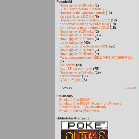
Poradniki
Nowe gry w 2026 roku
(1)
SFX-Engine w MAD Pascalu
(3)
Narzędzie do tworzenia scrolli
(12)
Kartridż Sparta DOS X
(6)
Usprawnienia magnetofonu XC12
(12)
Konserwacja stacji dysków 1050
(19)
Konserwacja magnetofonu XC12
(15)
Nowe gry w 2020 roku
(2)
Nowe gry w 2019 roku
(35)
Nowe gry w 2017 roku
(3)
Larek pokazuje
(40)
Emulacja ZX Spectrum na VBXE
(26)
Nowe gry w 2016 roku
(7)
Nowe gry w 2015 roku
(4)
Partycjonowanie karty SIDE (APT/FAT16/FAT32)
(1)
BMPVIEW
(34)
Atari ST dla opornych
(75)
Nowe gry w 2014 roku
(19)
Tritone engine
(11)
QChan Engine
(6)
nowsze
starsze
Emulatory
Emulator Atari800Win
Emulator Atari800Win PLus 4.0 (Windows)
Emulator Atari++ (multiplatform)
Emulator Altirra (Windows)
Biblioteka Atarowca