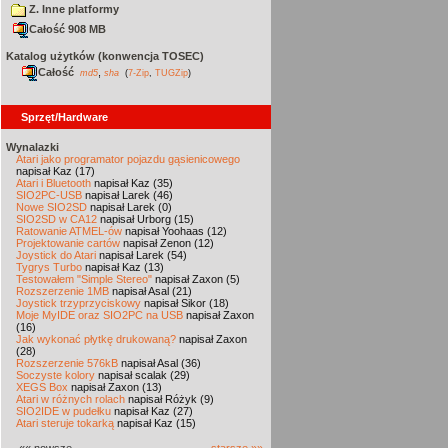
Z. Inne platformy
Całość 908 MB
Katalog użytków (konwencja TOSEC)
Całość
,
md5
sha
(
7-Zip
,
TUGZip
)
Sprzęt/Hardware
Wynalazki
Atari jako programator pojazdu gąsienicowego
napisał Kaz (17)
Atari i Bluetooth
napisał Kaz (35)
SIO2PC-USB
napisał Larek (46)
Nowe SIO2SD
napisał Larek (0)
SIO2SD w CA12
napisał Urborg (15)
Ratowanie ATMEL-ów
napisał Yoohaas (12)
Projektowanie cartów
napisał Zenon (12)
Joystick do Atari
napisał Larek (54)
Tygrys Turbo
napisał Kaz (13)
Testowałem "Simple Stereo"
napisał Zaxon (5)
Rozszerzenie 1MB
napisał Asal (21)
Joystick trzyprzyciskowy
napisał Sikor (18)
Moje MyIDE oraz SIO2PC na USB
napisał Zaxon
(16)
Jak wykonać płytkę drukowaną?
napisał Zaxon
(28)
Rozszerzenie 576kB
napisał Asal (36)
Soczyste kolory
napisał scalak (29)
XEGS Box
napisał Zaxon (13)
Atari w różnych rolach
napisał Różyk (9)
SIO2IDE w pudełku
napisał Kaz (27)
Atari steruje tokarką
napisał Kaz (15)