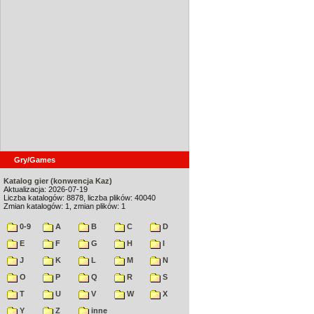
Gry/Games
Katalog gier (konwencja Kaz)
Aktualizacja: 2026-07-19
Liczba katalogów: 8878, liczba plików: 40040
Zmian katalogów: 1, zmian plików: 1
0-9
A
B
C
D
E
F
G
H
I
J
K
L
M
N
O
P
Q
R
S
T
U
V
W
X
Y
Z
inne