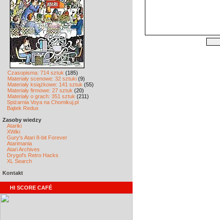
Czasopisma: 714 sztuk
(185)
Materiały scenowe: 32 sztuki
(9)
Materiały książkowe: 141 sztuk
(55)
Materiały firmowe: 27 sztuk
(20)
Materiały o grach: 351 sztuk
(211)
Spiżarnia Voya na Chomikuj.pl
Bajtek Redux
Zasoby wiedzy
Atariki
XWiki
Gury's Atari 8-bit Forever
Atarimania
Atari Archives
Drygol's Retro Hacks
XL Search
Kontakt
HI SCORE CAFÉ