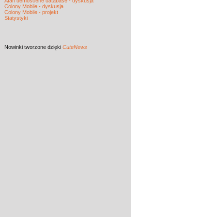
Atari demoscene database - dyskusja
Colony Mobile - dyskusja
Colony Mobile - projekt
Statystyki
Nowinki
tworzone dzięki
CuteNews