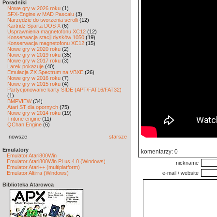
Poradniki
Nowe gry w 2026 roku
(1)
SFX-Engine w MAD Pascalu
(3)
Narzędzie do tworzenia scrolli
(12)
Kartridż Sparta DOS X
(6)
Usprawnienia magnetofonu XC12
(12)
Konserwacja stacji dysków 1050
(19)
Konserwacja magnetofonu XC12
(15)
Nowe gry w 2020 roku
(2)
Nowe gry w 2019 roku
(35)
Nowe gry w 2017 roku
(3)
Larek pokazuje
(40)
Emulacja ZX Spectrum na VBXE
(26)
Nowe gry w 2016 roku
(7)
Nowe gry w 2015 roku
(4)
Partycjonowanie karty SIDE (APT/FAT16/FAT32)
(1)
BMPVIEW
(34)
Atari ST dla opornych
(75)
Nowe gry w 2014 roku
(19)
Tritone engine
(11)
QChan Engine
(6)
nowsze
starsze
Emulatory
komentarzy: 0
Emulator Atari800Win
Emulator Atari800Win PLus 4.0 (Windows)
nickname
Emulator Atari++ (multiplatform)
Emulator Altirra (Windows)
e-mail / website
Biblioteka Atarowca