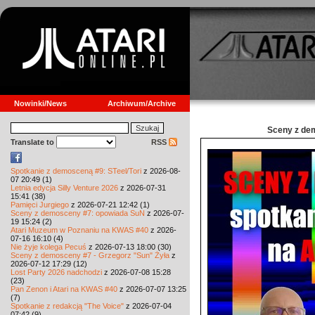
Nowinki/News
Archiwum/Archive
Sceny z de
Translate to
RSS
Spotkanie z demosceną #9: STeel/Tori
z 2026-08-
07 20:49 (1)
Letnia edycja Silly Venture 2026
z 2026-07-31
15:41 (38)
Pamięci Jurgiego
z 2026-07-21 12:42 (1)
Sceny z demosceny #7: opowiada SuN
z 2026-07-
19 15:24 (2)
Atari Muzeum w Poznaniu na KWAS #40
z 2026-
07-16 16:10 (4)
Nie żyje kolega Pecuś
z 2026-07-13 18:00 (30)
Sceny z demosceny #7 - Grzegorz "Sun" Żyła
z
2026-07-12 17:29 (12)
Lost Party 2026 nadchodzi
z 2026-07-08 15:28
(23)
Pan Zenon i Atari na KWAS #40
z 2026-07-07 13:25
(7)
Spotkanie z redakcją "The Voice"
z 2026-07-04
07:42 (9)