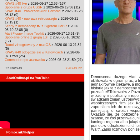
KWAS #40 live
z 2026-06-27 12:53 (167)
Spotkanie z grupą USSR
z 2026-06-26 19:36 (11)
KWAS #40 - zabierzcie Atari Portfolio!
z 2026-06-23
08:12 (0)
KWAS #40 - naprawa retrosprzętu
z 2026-06-21
17:15 (1)
Sceny z demosceny #7 z Bigerem i MBR
z 2026-
06-19 22:08 (0)
Atari Floppy Image Toolkit
z 2026-06-17 13:51 (9)
Spotkanie online z grupą LST
z 2026-06-16 16:32
(17)
Recoil zintegrowany z macOS
z 2026-06-13 21:34
(5)
KWAS #40 odbędzie się w Katowicach
z 2026-06-
07 17:59 (25)
Commodore po atarowsku
z 2026-05-28 21:50 (21)
«« nowsze
starsze »»
Demoscena dużego Atari w
AtariOnline.pl na YouTube
obfitowała w ogrom prac, a l
jednak równie ciekawe, a m
historie jak te z demosceny 
poznać eSTekowców z Poznan
w żadnym publicznym repo i
świadkami zmian ustrojowych 
współczesnych firm jak Ko
zaprosiłem ich do rozmowy,
pamiętają, o swoich wspo
Okazało się, że potrzebne
szanse, że coś przetrwało, n
tamtego regionu albo jakąś 
pomoc w odnalezieniu ich p
Wait". Zapis rozmowy poniżej
Pomocnik/Helper