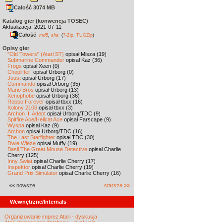
Całość 3074 MB
Katalog gier (konwencja TOSEC)
Aktualizacja: 2021-07-11
Całość
,
md5
sha
(
7-Zip
,
TUGZip
)
Opisy gier
"Old Towers" (Atari ST)
opisał Misza (19)
Submarine Commander
opisał Kaz (36)
Frogs
opisał Xeen (0)
Choplifter!
opisał Urborg (0)
Joust
opisał Urborg (17)
Commando
opisał Urborg (35)
Mario Bros
opisał Urborg (13)
Xenophobe
opisał Urborg (36)
Robbo Forever
opisał tbxx (16)
Kolony 2106
opisał tbxx (3)
Archon II: Adept
opisał Urborg/TDC (9)
Spitfire Ace/Hellcat Ace
opisał Farscape (9)
Wyspa
opisał Kaz (9)
Archon
opisał Urborg/TDC (16)
The Last Starfighter
opisał TDC (30)
Dwie Wieże
opisał Muffy (19)
Basil The Great Mouse Detective
opisał Charlie
Cherry (125)
Inny Świat
opisał Charlie Cherry (17)
Inspektor
opisał Charlie Cherry (19)
Grand Prix Simulator
opisał Charlie Cherry (16)
«« nowsze
starsze »»
Wewnętrzne/Internals
Organizowanie imprez Atari - dyskusja