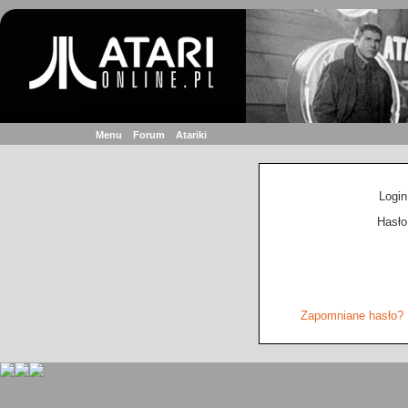
Menu
Forum
Atariki
Login
Hasło
Zapomniane hasło?