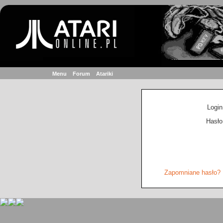
Menu
Forum
Atariki
Login
Hasło
Zapomniane hasło?