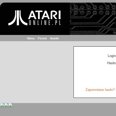
Menu
Forum
Atariki
Login
Hasło
Zapomniane hasło?