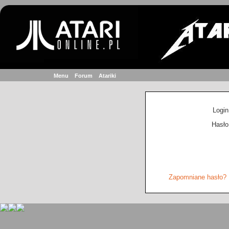
Menu
Forum
Atariki
Login
Hasło
Zapomniane hasło?