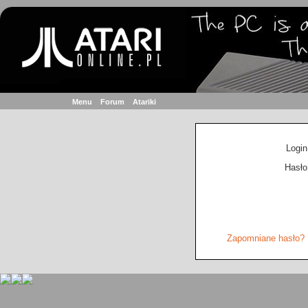
Menu
Forum
Atariki
Login
Hasło
Zapomniane hasło?