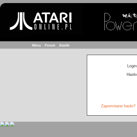
Menu
Forum
Atariki
Login
Hasło
Zapomniane hasło?