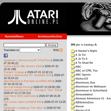
Nowinki/News
Archiwum/Archive
399
gier w katalogu
A
:
Translate to
RSS
A Hacker's Night
A Je To!
A Je To II
Spotkanie z demosceną #9: STeel/Tori
z 2026-08-
A To Snad Ne
07 20:49 (2)
Letnia edycja Silly Venture 2026
z 2026-07-31
ABC
15:41 (38)
ABC of CPR, The
Pamięci Jurgiego
z 2026-07-21 12:42 (1)
ABC Sports
Sceny z demosceny #7: opowiada SuN
z 2026-07-
19 15:24 (2)
Abduct10
Atari Muzeum w Poznaniu na KWAS #40
z 2026-
Abenteuer, Das
07-16 16:10 (4)
Abenteuer im Weltraum
Nie żyje kolega Pecuś
z 2026-07-13 18:00 (30)
Sceny z demosceny #7 - Grzegorz "Sun" Żyła
z
Abenteuer in Schottland
2026-07-12 17:29 (12)
Abracadabra!
Lost Party 2026 nadchodzi
z 2026-07-08 15:28
Abraxas Adventure #1 - Assa
(23)
Pan Zenon i Atari na KWAS #40
z 2026-07-07 13:25
ABSoluteZero
(7)
Abuse
Spotkanie z redakcją "The Voice"
z 2026-07-04
Abuse v2.9
07:42 (9)