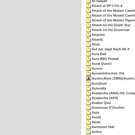
At-taaqah
Attack at EP-CYG-4
Attack of the Mutant Came
Attack of the Mutant Camel
Attack of the Mutant Pigeo
Attack on the Death Star
Attack on the Doomstar
Attacker
Attank!
Attax
Auf der Jagd Nach Mr. X
Aura Ball
Aura BBS Pinball
Aural Quest!
Aurum
Ausserirdischen, Die
Austro.Base (1985)(Austro.
AutoDuel
Autorally
Avalanche (ANALOG Comp
Avalanche (APX)
Avalon Quiz
Aventuras D'Onofrio
Avex
Avoid
Awati
Awesome Hall
Axilox