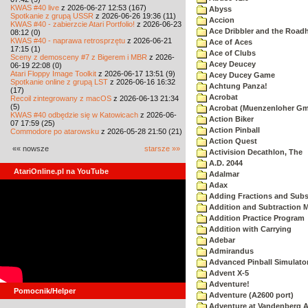
KWAS #40 live
z 2026-06-27 12:53 (167)
Abyss
Spotkanie z grupą USSR
z 2026-06-26 19:36 (11)
Accion
KWAS #40 - zabierzcie Atari Portfolio!
z 2026-06-23
Ace Dribbler and the Road
08:12 (0)
KWAS #40 - naprawa retrosprzętu
z 2026-06-21
Ace of Aces
17:15 (1)
Ace of Clubs
Sceny z demosceny #7 z Bigerem i MBR
z 2026-
Acey Deucey
06-19 22:08 (0)
Atari Floppy Image Toolkit
z 2026-06-17 13:51 (9)
Acey Ducey Game
Spotkanie online z grupą LST
z 2026-06-16 16:32
Achtung Panza!
(17)
Acrobat
Recoil zintegrowany z macOS
z 2026-06-13 21:34
(5)
Acrobat (Muenzenloher G
KWAS #40 odbędzie się w Katowicach
z 2026-06-
Action Biker
07 17:59 (25)
Action Pinball
Commodore po atarowsku
z 2026-05-28 21:50 (21)
Action Quest
«« nowsze
starsze »»
Activision Decathlon, The
A.D. 2044
AtariOnline.pl na YouTube
Adalmar
Adax
Adding Fractions and Subst
Addition and Subtraction 
Addition Practice Program
Addition with Carrying
Adebar
Admirandus
Advanced Pinball Simulato
Advent X-5
Adventure!
Pomocnik/Helper
Adventure (A2600 port)
Adventure at Vandenberg A