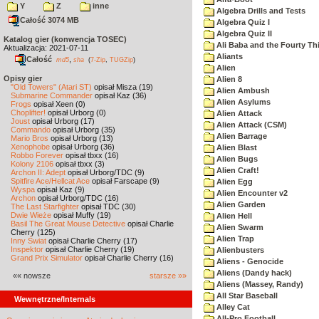
Y
Z
inne
Algebra Drills and Tests
Całość 3074 MB
Algebra Quiz I
Algebra Quiz II
Katalog gier (konwencja TOSEC)
Ali Baba and the Fourty Th
Aktualizacja: 2021-07-11
Aliants
Całość
,
md5
sha
(
7-Zip
,
TUGZip
)
Alien
Opisy gier
Alien 8
"Old Towers" (Atari ST)
opisał Misza (19)
Alien Ambush
Submarine Commander
opisał Kaz (36)
Alien Asylums
Frogs
opisał Xeen (0)
Choplifter!
opisał Urborg (0)
Alien Attack
Joust
opisał Urborg (17)
Alien Attack (CSM)
Commando
opisał Urborg (35)
Alien Barrage
Mario Bros
opisał Urborg (13)
Xenophobe
opisał Urborg (36)
Alien Blast
Robbo Forever
opisał tbxx (16)
Alien Bugs
Kolony 2106
opisał tbxx (3)
Alien Craft!
Archon II: Adept
opisał Urborg/TDC (9)
Spitfire Ace/Hellcat Ace
opisał Farscape (9)
Alien Egg
Wyspa
opisał Kaz (9)
Alien Encounter v2
Archon
opisał Urborg/TDC (16)
Alien Garden
The Last Starfighter
opisał TDC (30)
Dwie Wieże
opisał Muffy (19)
Alien Hell
Basil The Great Mouse Detective
opisał Charlie
Alien Swarm
Cherry (125)
Alien Trap
Inny Świat
opisał Charlie Cherry (17)
Inspektor
opisał Charlie Cherry (19)
Alienbusters
Grand Prix Simulator
opisał Charlie Cherry (16)
Aliens - Genocide
Aliens (Dandy hack)
«« nowsze
starsze »»
Aliens (Massey, Randy)
All Star Baseball
Wewnętrzne/Internals
Alley Cat
All-Pro Football