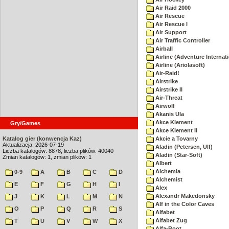
Air Raid 2000
Air Rescue
Air Rescue I
Air Support
Air Traffic Controller
Airball
Airline (Adventure Internati
Airline (Ariolasoft)
Air-Raid!
Airstrike
Airstrike II
Air-Threat
Airwolf
Akanis Ula
Akce Klement
Gry/Games
Akce Klement II
Katalog gier (konwencja Kaz)
Akcie a Tovarny
Aktualizacja: 2026-07-19
Aladin (Petersen, Ulf)
Liczba katalogów: 8878, liczba plików: 40040
Aladin (Star-Soft)
Zmian katalogów: 1, zmian plików: 1
Albert
Alchemia
0-9
A
B
C
D
Alchemist
E
F
G
H
I
Alex
Alexandr Makedonsky
J
K
L
M
N
Alf in the Color Caves
O
P
Q
R
S
Alfabet
Alfabet Zug
T
U
V
W
X
Alfa-Boot