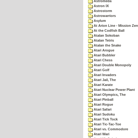
Astromeda
Astron IX
Astrostorm
Astrowarriors
Asylum
At Arion Line - Mission Zer
At the Codfish Ball
Atalan Sokoban
Atalan Tetris
Atalan the Snake
Atari Arogue
Atari Bubbler
Atari Chess
Atari Double Monopoly
Atari Golf
Atari Invaders
Atari Jail, The
Atari Karate
Atari Nuclear Power Plant
Atari Olympics, The
Atari Pinball
Atari Rogue
Atari Safari
Atari Sudoku
Atari Tick Tock
Atari Tic-Tac-Toe
Atari vs. Commodore
Atari Wari