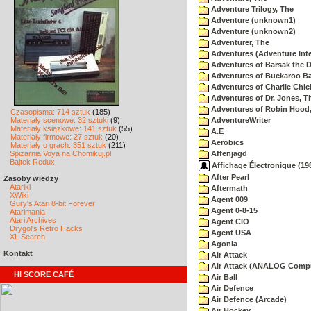
Adventure Trilogy, The
Adventure (unknown1)
Adventure (unknown2)
Adventurer, The
Adventures (Adventure Inte
Adventures of Barsak the D
Adventures of Buckaroo Ba
Adventures of Charlie Chic
Adventures of Dr. Jones, T
Adventures of Robin Hood
Czasopisma: 714 sztuk
(185)
Materiały scenowe: 32 sztuki
(9)
AdventureWriter
Materiały książkowe: 141 sztuk
(55)
A.E
Materiały firmowe: 27 sztuk
(20)
Aerobics
Materiały o grach: 351 sztuk
(211)
Spiżarnia Voya na Chomikuj.pl
Affenjagd
Bajtek Redux
Affichage Électronique (198
After Pearl
Zasoby wiedzy
Atariki
Aftermath
XWiki
Agent 009
Gury's Atari 8-bit Forever
Agent 0-8-15
Atarimania
Atari Archives
Agent CIO
Drygol's Retro Hacks
Agent USA
XL Search
Agonia
Kontakt
Air Attack
Air Attack (ANALOG Comp
HI SCORE CAFÉ
Air Ball
Air Defence
Air Defence (Arcade)
Air Hockey