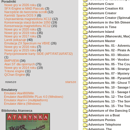
Poradniki
Adventure Craze
Nowe gry w 2026 roku
(1)
SFX-Engine w MAD Pascalu
(3)
Adventure Creation Kit
Narzędzie do tworzenia scrolli
(12)
Adventure Creator
Kartridż Sparta DOS X
(6)
Adventure Creator (Spinnak
Usprawnienia magnetofonu XC12
(12)
Konserwacja stacji dysków 1050
(19)
Adventure in the 5th Dime
Konserwacja magnetofonu XC12
(15)
Adventure in Time
Nowe gry w 2020 roku
(2)
Adventure Island
Nowe gry w 2019 roku
(35)
Nowe gry w 2017 roku
(3)
Adventure (Manowski, Max
Larek pokazuje
(40)
Adventure Master
Emulacja ZX Spectrum na VBXE
(26)
Adventure No. 01 - Advent
Nowe gry w 2016 roku
(7)
Nowe gry w 2015 roku
(4)
Adventure No. 02 - Pirate 
Partycjonowanie karty SIDE (APT/FAT16/FAT32)
Adventure No. 03 - Mission
(1)
Adventure No. 04 - Voodoo
BMPVIEW
(34)
Atari ST dla opornych
(75)
Adventure No. 05 - The Co
Nowe gry w 2014 roku
(19)
Adventure No. 06 - Strang
Tritone engine
(11)
Adventure No. 07 - Myster
QChan Engine
(6)
Adventure No. 08 - Pyrami
nowsze
starsze
Adventure No. 09 - Ghost 
Adventure No. 10 - Savage Is
Emulatory
Adventure No. 11 - Savage Is
Emulator Atari800Win
Emulator Atari800Win PLus 4.0 (Windows)
Adventure No. 12 - The Go
Emulator Atari++ (multiplatform)
Adventure No. 13 - The Sor
Emulator Altirra (Windows)
Adventure No. 15 - The Tr
Biblioteka Atarowca
Adventure of the Dancing 
Adventure on a Boat
Adventure Ponies
Adventure Telephone
Adventure, The