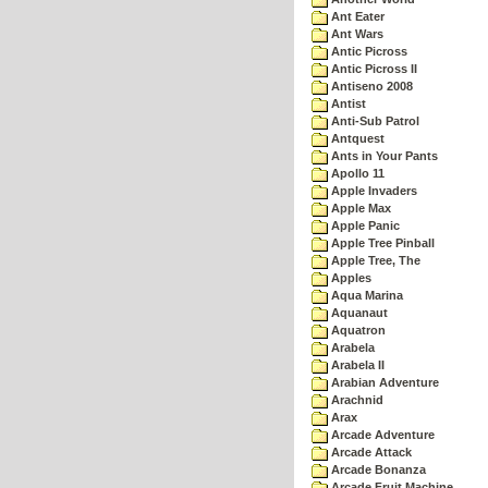
Ant Eater
Ant Wars
Antic Picross
Antic Picross II
Antiseno 2008
Antist
Anti-Sub Patrol
Antquest
Ants in Your Pants
Apollo 11
Apple Invaders
Apple Max
Apple Panic
Apple Tree Pinball
Apple Tree, The
Apples
Aqua Marina
Aquanaut
Aquatron
Arabela
Arabela II
Arabian Adventure
Arachnid
Arax
Arcade Adventure
Arcade Attack
Arcade Bonanza
Arcade Fruit Machine