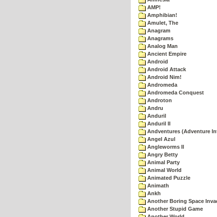
AMP!
Amphibian!
Amulet, The
Anagram
Anagrams
Analog Man
Ancient Empire
Android
Android Attack
Android Nim!
Andromeda
Andromeda Conquest
Androton
Andru
Anduril
Anduril II
Andventures (Adventure Int
Angel Azul
Angleworms II
Angry Betty
Animal Party
Animal World
Animated Puzzle
Animath
Ankh
Another Boring Space Inv
Another Stupid Game
Another World