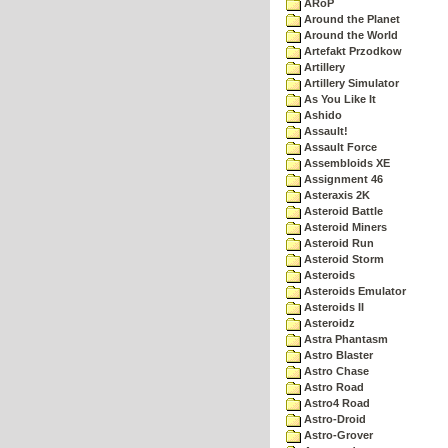
ARoP
Around the Planet
Around the World
Artefakt Przodkow
Artillery
Artillery Simulator
As You Like It
Ashido
Assault!
Assault Force
Assembloids XE
Assignment 46
Asteraxis 2K
Asteroid Battle
Asteroid Miners
Asteroid Run
Asteroid Storm
Asteroids
Asteroids Emulator
Asteroids II
Asteroidz
Astra Phantasm
Astro Blaster
Astro Chase
Astro Road
Astro4 Road
Astro-Droid
Astro-Grover