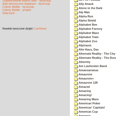
Organizowanie imprez Atari - dyskusja
Atari demoscene database - dyskusja
Ally Attack
Colony Mobile - dyskusja
Alone in the Dark
Colony Mobile - projekt
Alp Man
Statystyki
Alpha Run
Alpha Shield
Alphabet Bee
Nowinki
tworzone dzięki
CuteNews
Alphabet Factory
Alphabet Maze
Alphabet Train
Alphabet Zoo
Alptraum
Alte Haus, Das
Alternate Reality - The City
Alternate Reality - The Du
Alternity
Am Laufenden Band
Amansarranas
Amaurote
Amaurote+
Amaurote 128
Amazed
Amazing
Amazing!
Amazing Maze
American Poker
Americas' Capitals!
Americas Cup
Amnesia