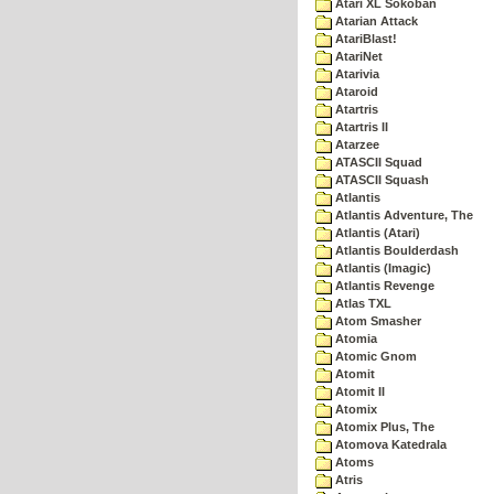
Atari XL Sokoban
Atarian Attack
AtariBlast!
AtariNet
Atarivia
Ataroid
Atartris
Atartris II
Atarzee
ATASCII Squad
ATASCII Squash
Atlantis
Atlantis Adventure, The
Atlantis (Atari)
Atlantis Boulderdash
Atlantis (Imagic)
Atlantis Revenge
Atlas TXL
Atom Smasher
Atomia
Atomic Gnom
Atomit
Atomit II
Atomix
Atomix Plus, The
Atomova Katedrala
Atoms
Atris