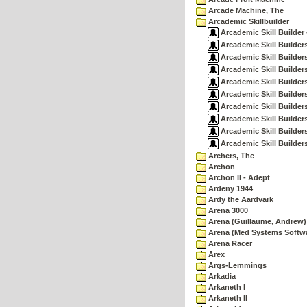
Arcade Machine, The
Arcademic Skillbuilder
Arcademic Skill Builder 
Arcademic Skill Builders
Arcademic Skill Builders
Arcademic Skill Builder
Arcademic Skill Builders
Arcademic Skill Builders
Arcademic Skill Builder
Arcademic Skill Builder
Arcademic Skill Builder
Arcademic Skill Builders
Archers, The
Archon
Archon II - Adept
Ardeny 1944
Ardy the Aardvark
Arena 3000
Arena (Guillaume, Andrew)
Arena (Med Systems Softw
Arena Racer
Arex
Args-Lemmings
Arkadia
Arkaneth I
Arkaneth II