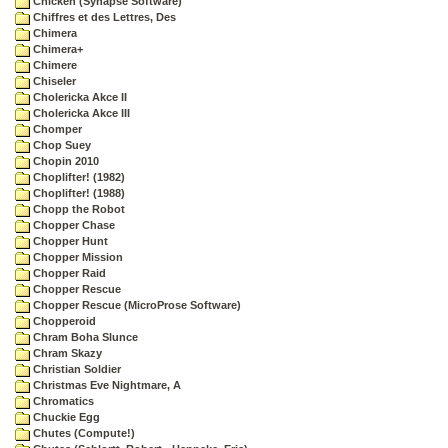
Chicken (Synapse Software)
Chiffres et des Lettres, Des
Chimera
Chimera+
Chimere
Chiseler
Cholericka Akce II
Cholericka Akce III
Chomper
Chop Suey
Chopin 2010
Choplifter! (1982)
Choplifter! (1988)
Chopp the Robot
Chopper Chase
Chopper Hunt
Chopper Mission
Chopper Raid
Chopper Rescue
Chopper Rescue (MicroProse Software)
Chopperoid
Chram Boha Slunce
Chram Skazy
Christian Soldier
Christmas Eve Nightmare, A
Chromatics
Chuckie Egg
Chutes (Compute!)