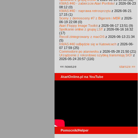
KWAS #40 - zabierzcie Atari Portfolio!
z 2026-06-23
08:12 (0)
KWAS #40 - naprawa retrosprzętu
z 2026-06-21
17:15 (1)
Sceny z demosceny #7 z Bigerem i MBR
z 2026-
06-19 22:08 (0)
Atari Floppy Image Toolkit
z 2026-06-17 13:51 (9)
Spotkanie online z grupą LST
z 2026-06-16 16:32
(17)
Recoil zintegrowany z macOS
z 2026-06-13 21:34
(5)
KWAS #40 odbędzie się w Katowicach
z 2026-06-
07 17:59 (25)
Commodore po atarowsku
z 2026-05-28 21:50 (21)
Urządzenie z rekordowo szybką transmisją SIO!
z
2026-05-24 20:57 (116)
«« nowsze
starsze »»
AtariOnline.pl na YouTube
Pomocnik/Helper