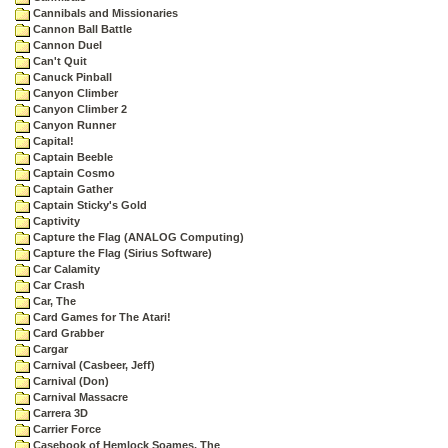
Cannibals and Missionaries
Cannon Ball Battle
Cannon Duel
Can't Quit
Canuck Pinball
Canyon Climber
Canyon Climber 2
Canyon Runner
Capital!
Captain Beeble
Captain Cosmo
Captain Gather
Captain Sticky's Gold
Captivity
Capture the Flag (ANALOG Computing)
Capture the Flag (Sirius Software)
Car Calamity
Car Crash
Car, The
Card Games for The Atari!
Card Grabber
Cargar
Carnival (Casbeer, Jeff)
Carnival (Don)
Carnival Massacre
Carrera 3D
Carrier Force
Casebook of Hemlock Soames, The