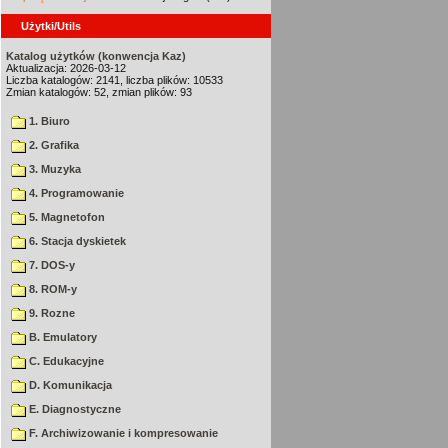
Użytki/Utils
Katalog użytków (konwencja Kaz)
Aktualizacja: 2026-03-12
Liczba katalogów: 2141, liczba plików: 10533
Zmian katalogów: 52, zmian plików: 93
1. Biuro
2. Grafika
3. Muzyka
4. Programowanie
5. Magnetofon
6. Stacja dyskietek
7. DOS-y
8. ROM-y
9. Rozne
B. Emulatory
C. Edukacyjne
D. Komunikacja
E. Diagnostyczne
F. Archiwizowanie i kompresowanie