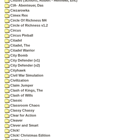
Chutes (Schlortt, Robert - Henneke, Eric)
CIA- Abenteuer, Das
Ciezarowka
Cimex Rex
Circle Of Richness M4
Circle of Richness v1.2
Circus
Circus Pinball
Citadel
Citadel, The
Citadel Warrior
City Bomb
City Defender (v1)
City Defender (v2)
Cityhawk
Civil War Simulation
Civilization
Claim Jumper
Clash of Kings, The
Clash of Wills
Classic
Classroom Chaos
Classy Chassy
Clear for Action
Cleaver
Clever and Smart
Click!
Click! Christmas Edition