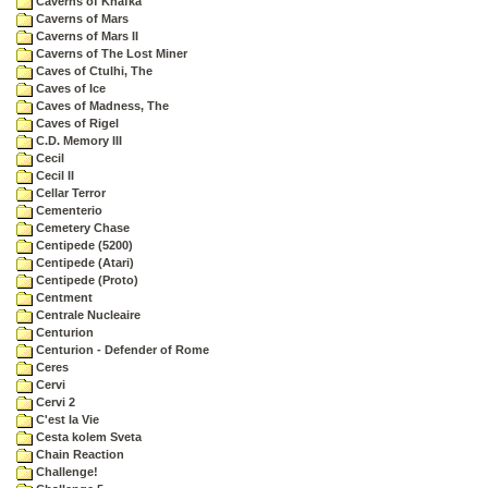
Caverns of Khafka
Caverns of Mars
Caverns of Mars II
Caverns of The Lost Miner
Caves of Ctulhi, The
Caves of Ice
Caves of Madness, The
Caves of Rigel
C.D. Memory III
Cecil
Cecil II
Cellar Terror
Cementerio
Cemetery Chase
Centipede (5200)
Centipede (Atari)
Centipede (Proto)
Centment
Centrale Nucleaire
Centurion
Centurion - Defender of Rome
Ceres
Cervi
Cervi 2
C'est la Vie
Cesta kolem Sveta
Chain Reaction
Challenge!