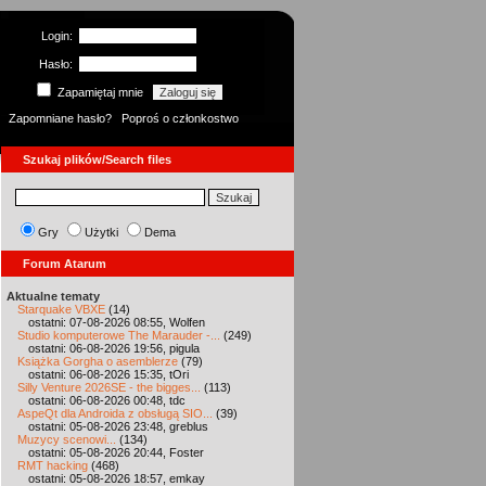
Login:
Hasło:
Zapamiętaj mnie
Zapomniane hasło?
Poproś o członkostwo
Szukaj plików/Search files
Gry
Użytki
Dema
Forum Atarum
Aktualne tematy
Starquake VBXE
(14)
ostatni: 07-08-2026 08:55, Wolfen
Studio komputerowe The Marauder -...
(249)
ostatni: 06-08-2026 19:56, pigula
Książka Gorgha o asemblerze
(79)
ostatni: 06-08-2026 15:35, tOri
Silly Venture 2026SE - the bigges...
(113)
ostatni: 06-08-2026 00:48, tdc
AspeQt dla Androida z obsługą SIO...
(39)
ostatni: 05-08-2026 23:48, greblus
Muzycy scenowi...
(134)
ostatni: 05-08-2026 20:44, Foster
RMT hacking
(468)
ostatni: 05-08-2026 18:57, emkay