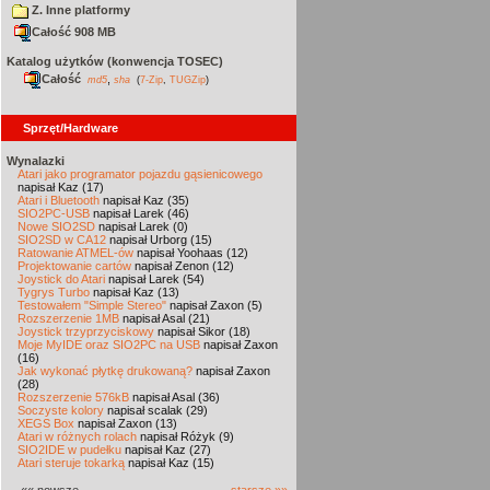
Z. Inne platformy
Całość 908 MB
Katalog użytków (konwencja TOSEC)
Całość
,
md5
sha
(
7-Zip
,
TUGZip
)
Sprzęt/Hardware
Wynalazki
Atari jako programator pojazdu gąsienicowego
napisał Kaz (17)
Atari i Bluetooth
napisał Kaz (35)
SIO2PC-USB
napisał Larek (46)
Nowe SIO2SD
napisał Larek (0)
SIO2SD w CA12
napisał Urborg (15)
Ratowanie ATMEL-ów
napisał Yoohaas (12)
Projektowanie cartów
napisał Zenon (12)
Joystick do Atari
napisał Larek (54)
Tygrys Turbo
napisał Kaz (13)
Testowałem "Simple Stereo"
napisał Zaxon (5)
Rozszerzenie 1MB
napisał Asal (21)
Joystick trzyprzyciskowy
napisał Sikor (18)
Moje MyIDE oraz SIO2PC na USB
napisał Zaxon
(16)
Jak wykonać płytkę drukowaną?
napisał Zaxon
(28)
Rozszerzenie 576kB
napisał Asal (36)
Soczyste kolory
napisał scalak (29)
XEGS Box
napisał Zaxon (13)
Atari w różnych rolach
napisał Różyk (9)
SIO2IDE w pudełku
napisał Kaz (27)
Atari steruje tokarką
napisał Kaz (15)