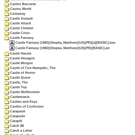
Casino Baccarat
Casino World
Castaway
Castle Assault
Castle Attack
Castle Clobber
Castle Crisis
Castle Fantasy
Castle Fantasy (1982)(Stepka, Matthew)(US)(PD)[a][BASIC].bas
Castle Fantasy (1982)(Stepka, Matthew)(US)(PD)[BASIC].atr
Castle Hassle
Castle Hexagon
Castle Morgue
Castle of Cire-Nampahc, The
Castle of Horror
Castle Quest
Castle, The
Castle Top
Castle Wolfenstein
Castlemania
Castles and Keys
Castles of Confusion
Catapault
Catapede
Catapill
Catch 88
Catch a Letter