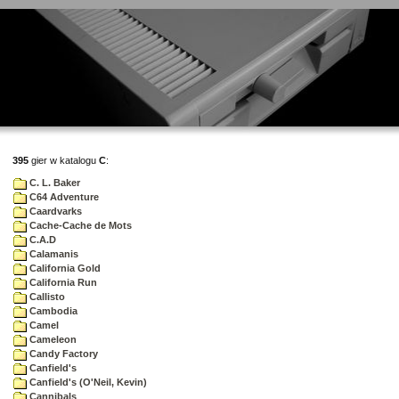
395
gier w katalogu
C
:
C. L. Baker
C64 Adventure
Caardvarks
Cache-Cache de Mots
C.A.D
Calamanis
California Gold
California Run
Callisto
Cambodia
Camel
Cameleon
Candy Factory
Canfield's
Canfield's (O'Neil, Kevin)
Cannibals