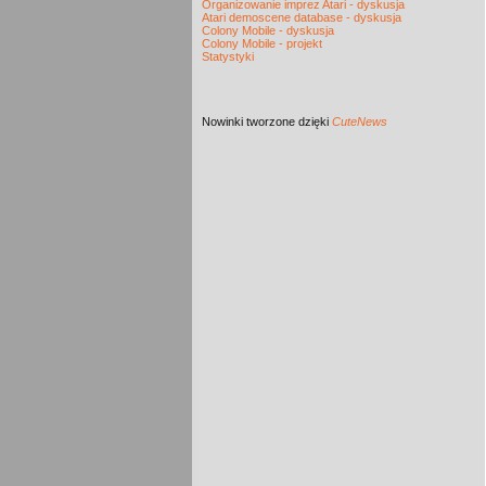
Organizowanie imprez Atari - dyskusja
Atari demoscene database - dyskusja
Colony Mobile - dyskusja
Colony Mobile - projekt
Statystyki
Nowinki
tworzone dzięki
CuteNews