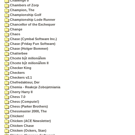
Challenge 5
Chambers of Zorp
Champion, The
Championship Golf
Championship Lode Runner
Chancellor of the Exchequer
Change
Chaos
Chase (Cymbal Software Inc.)
Chase (Friday Fun Software)
Chase (Holger Bommer)
Chatterbee
Chcete být milionářem
Chcete být milionářem II
Checker King
Checkers
Checkers v2.1
Chefredakteur, Der
Chemia - Reakcje Zobojetniania
Cherry Harry II
Chess 7.0
Chess (Compute!)
Chess (Parker Brothers)
Chessmaster 2000, The
Chicken!
Chicken (ACE Newsletter)
Chicken Chase
Chicken (Ockers, Stan)