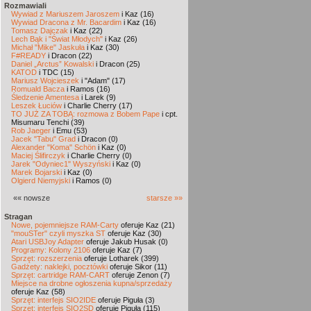
Rozmawiali
Wywiad z Mariuszem Jaroszem
i Kaz (16)
Wywiad Dracona z Mr. Bacardim
i Kaz (16)
Tomasz Dajczak
i Kaz (22)
Lech Bąk i "Świat Młodych"
i Kaz (26)
Michał "Mike" Jaskuła
i Kaz (30)
F#READY
i Dracon (22)
Daniel „Arctus” Kowalski
i Dracon (25)
KATOD
i TDC (15)
Mariusz Wojcieszek
i "Adam" (17)
Romuald Bacza
i Ramos (16)
Śledzenie Amentesa
i Larek (9)
Leszek Łuciów
i Charlie Cherry (17)
TO JUŻ ZA TOBĄ: rozmowa z Bobem Pape
i cpt.
Misumaru Tenchi (39)
Rob Jaeger
i Emu (53)
Jacek "Tabu" Grad
i Dracon (0)
Alexander "Koma" Schön
i Kaz (0)
Maciej Ślifirczyk
i Charlie Cherry (0)
Jarek "Odyniec1" Wyszyński
i Kaz (0)
Marek Bojarski
i Kaz (0)
Olgierd Niemyjski
i Ramos (0)
«« nowsze
starsze »»
Stragan
Nowe, pojemniejsze RAM-Carty
oferuje Kaz (21)
"mouSTer" czyli myszka ST
oferuje Kaz (30)
Atari USBJoy Adapter
oferuje Jakub Husak (0)
Programy: Kolony 2106
oferuje Kaz (7)
Sprzęt: rozszerzenia
oferuje Lotharek (399)
Gadżety: naklejki, pocztówki
oferuje Sikor (11)
Sprzęt: cartridge RAM-CART
oferuje Zenon (7)
Miejsce na drobne ogłoszenia kupna/sprzedaży
oferuje Kaz (58)
Sprzęt: interfejs SIO2IDE
oferuje Piguła (3)
Sprzęt: interfejs SIO2SD
oferuje Piguła (115)