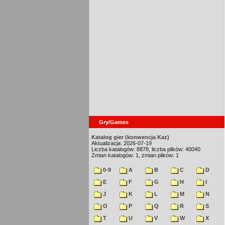
Gry/Games
Katalog gier (konwencja Kaz)
Aktualizacja: 2026-07-19
Liczba katalogów: 8878, liczba plików: 40040
Zmian katalogów: 1, zmian plików: 1
0-9
A
B
C
D
E
F
G
H
I
J
K
L
M
N
O
P
Q
R
S
T
U
V
W
X