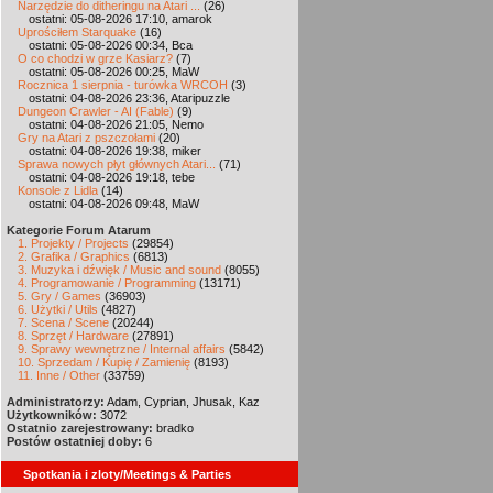
Narzędzie do ditheringu na Atari ...
(26)
ostatni: 05-08-2026 17:10, amarok
Uprościłem Starquake
(16)
ostatni: 05-08-2026 00:34, Bca
O co chodzi w grze Kasiarz?
(7)
ostatni: 05-08-2026 00:25, MaW
Rocznica 1 sierpnia - turówka WRCOH
(3)
ostatni: 04-08-2026 23:36, Ataripuzzle
Dungeon Crawler - AI (Fable)
(9)
ostatni: 04-08-2026 21:05, Nemo
Gry na Atari z pszczołami
(20)
ostatni: 04-08-2026 19:38, miker
Sprawa nowych płyt głównych Atari...
(71)
ostatni: 04-08-2026 19:18, tebe
Konsole z Lidla
(14)
ostatni: 04-08-2026 09:48, MaW
Kategorie Forum Atarum
1. Projekty / Projects
(29854)
2. Grafika / Graphics
(6813)
3. Muzyka i dźwięk / Music and sound
(8055)
4. Programowanie / Programming
(13171)
5. Gry / Games
(36903)
6. Użytki / Utils
(4827)
7. Scena / Scene
(20244)
8. Sprzęt / Hardware
(27891)
9. Sprawy wewnętrzne / Internal affairs
(5842)
10. Sprzedam / Kupię / Zamienię
(8193)
11. Inne / Other
(33759)
Administratorzy:
Adam, Cyprian, Jhusak, Kaz
Użytkowników:
3072
Ostatnio zarejestrowany:
bradko
Postów ostatniej doby:
6
Spotkania i zloty/Meetings & Parties