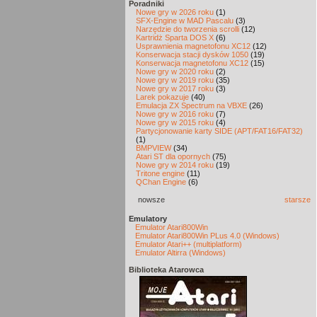
Poradniki
Nowe gry w 2026 roku
(1)
SFX-Engine w MAD Pascalu
(3)
Narzędzie do tworzenia scrolli
(12)
Kartridż Sparta DOS X
(6)
Usprawnienia magnetofonu XC12
(12)
Konserwacja stacji dysków 1050
(19)
Konserwacja magnetofonu XC12
(15)
Nowe gry w 2020 roku
(2)
Nowe gry w 2019 roku
(35)
Nowe gry w 2017 roku
(3)
Larek pokazuje
(40)
Emulacja ZX Spectrum na VBXE
(26)
Nowe gry w 2016 roku
(7)
Nowe gry w 2015 roku
(4)
Partycjonowanie karty SIDE (APT/FAT16/FAT32)
(1)
BMPVIEW
(34)
Atari ST dla opornych
(75)
Nowe gry w 2014 roku
(19)
Tritone engine
(11)
QChan Engine
(6)
nowsze
starsze
Emulatory
Emulator Atari800Win
Emulator Atari800Win PLus 4.0 (Windows)
Emulator Atari++ (multiplatform)
Emulator Altirra (Windows)
Biblioteka Atarowca