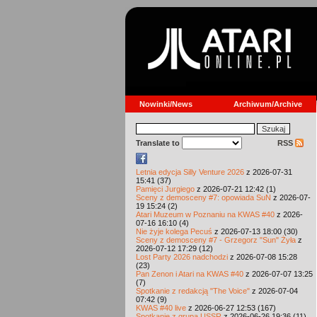
Nowinki/News
Archiwum/Archive
Translate to
RSS
Letnia edycja Silly Venture 2026
z 2026-07-31
15:41 (37)
Pamięci Jurgiego
z 2026-07-21 12:42 (1)
Sceny z demosceny #7: opowiada SuN
z 2026-07-
19 15:24 (2)
Atari Muzeum w Poznaniu na KWAS #40
z 2026-
07-16 16:10 (4)
Nie żyje kolega Pecuś
z 2026-07-13 18:00 (30)
Sceny z demosceny #7 - Grzegorz "Sun" Żyła
z
2026-07-12 17:29 (12)
Lost Party 2026 nadchodzi
z 2026-07-08 15:28
(23)
Pan Zenon i Atari na KWAS #40
z 2026-07-07 13:25
(7)
Spotkanie z redakcją "The Voice"
z 2026-07-04
07:42 (9)
KWAS #40 live
z 2026-06-27 12:53 (167)
Spotkanie z grupą USSR
z 2026-06-26 19:36 (11)