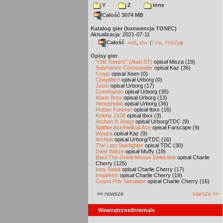
Y
Z
inne
Całość 3074 MB
Katalog gier (konwencja TOSEC)
Aktualizacja: 2021-07-11
Całość
,
md5
sha
(
7-Zip
,
TUGZip
)
Opisy gier
"Old Towers" (Atari ST)
opisał Misza (19)
Submarine Commander
opisał Kaz (36)
Frogs
opisał Xeen (0)
Choplifter!
opisał Urborg (0)
Joust
opisał Urborg (17)
Commando
opisał Urborg (35)
Mario Bros
opisał Urborg (13)
Xenophobe
opisał Urborg (36)
Robbo Forever
opisał tbxx (16)
Kolony 2106
opisał tbxx (3)
Archon II: Adept
opisał Urborg/TDC (9)
Spitfire Ace/Hellcat Ace
opisał Farscape (9)
Wyspa
opisał Kaz (9)
Archon
opisał Urborg/TDC (16)
The Last Starfighter
opisał TDC (30)
Dwie Wieże
opisał Muffy (19)
Basil The Great Mouse Detective
opisał Charlie
Cherry (125)
Inny Świat
opisał Charlie Cherry (17)
Inspektor
opisał Charlie Cherry (19)
Grand Prix Simulator
opisał Charlie Cherry (16)
«« nowsze
starsze »»
Wewnętrzne/Internals