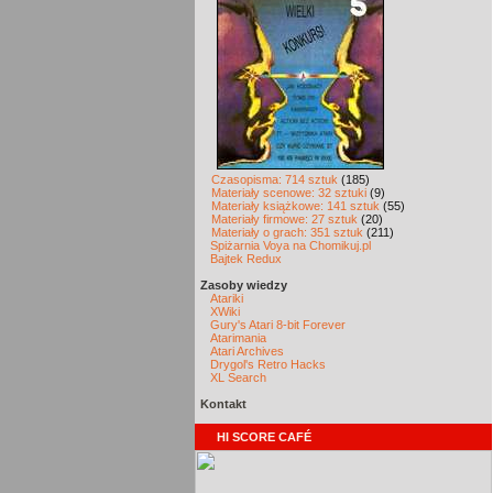
Czasopisma: 714 sztuk
(185)
Materiały scenowe: 32 sztuki
(9)
Materiały książkowe: 141 sztuk
(55)
Materiały firmowe: 27 sztuk
(20)
Materiały o grach: 351 sztuk
(211)
Spiżarnia Voya na Chomikuj.pl
Bajtek Redux
Zasoby wiedzy
Atariki
XWiki
Gury's Atari 8-bit Forever
Atarimania
Atari Archives
Drygol's Retro Hacks
XL Search
Kontakt
HI SCORE CAFÉ