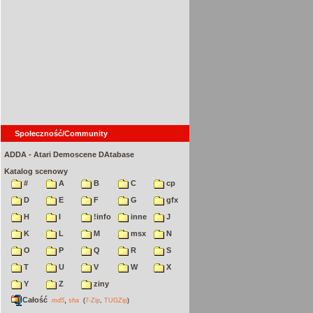
Społeczność/Community
ADDA - Atari Demoscene DAtabase
Katalog scenowy
#
A
B
C
cp
D
E
F
G
gfx
H
I
!info
inne
J
K
L
M
msx
N
O
P
Q
R
S
T
U
V
W
X
Y
Z
ziny
Całość
,
md5
sha
(
7-Zip
,
TUGZip
)