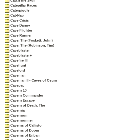
Catch the Skull
Catepillar Races
Caterpiggle
Cat-Nap
Cave Crisis
Cave Danny
Cave Flighter
Cave Runner
Cave, The (Foskett, John)
Cave, The (Robinson, Tim)
Caveblaster
Caveblaster+
Cavefire III
Cavehunt
Cavelord
Caveman
Caveman II - Caves of Osum
Cavepac
Cavern 10
Cavern Commander
Cavern Escape
Cavern of Death, The
Cavernia
Cavernrun
Cavernrunner
Caverns of Callisto
Caverns of Doom
Caverns of Eriban