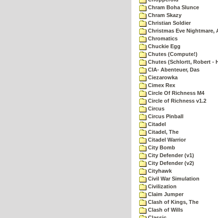
Chram Boha Slunce
Chram Skazy
Christian Soldier
Christmas Eve Nightmare, 
Chromatics
Chuckie Egg
Chutes (Compute!)
Chutes (Schlortt, Robert - 
CIA- Abenteuer, Das
Ciezarowka
Cimex Rex
Circle Of Richness M4
Circle of Richness v1.2
Circus
Circus Pinball
Citadel
Citadel, The
Citadel Warrior
City Bomb
City Defender (v1)
City Defender (v2)
Cityhawk
Civil War Simulation
Civilization
Claim Jumper
Clash of Kings, The
Clash of Wills
Classic