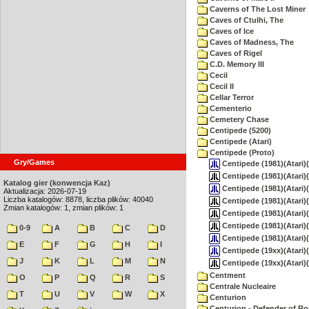
Caverns of The Lost Miner
Caves of Ctulhi, The
Caves of Ice
Caves of Madness, The
Caves of Rigel
C.D. Memory III
Cecil
Cecil II
Cellar Terror
Cementerio
Cemetery Chase
Centipede (5200)
Centipede (Atari)
Centipede (Proto)
Gry/Games
Centipede (1981)(Atari)
Centipede (1981)(Atari)(U
Katalog gier (konwencja Kaz)
Centipede (1981)(Atari)(
Aktualizacja: 2026-07-19
Liczba katalogów: 8878, liczba plików: 40040
Centipede (1981)(Atari)
Zmian katalogów: 1, zmian plików: 1
Centipede (1981)(Atari)(
Centipede (1981)(Atari)(U
0-9
A
B
C
D
Centipede (1981)(Atari)
E
F
G
H
I
Centipede (19xx)(Atari)
J
K
L
M
N
Centipede (19xx)(Atari)(
Centment
O
P
Q
R
S
Centrale Nucleaire
T
U
V
W
X
Centurion
Centurion - Defender of R