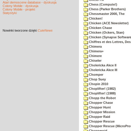
Atari demoscene database - dyskusja
Chess (Compute!)
Colony Mobile - dyskusja
Chess (Parker Brothers)
Colony Mobile - projekt
Statystyki
Chessmaster 2000, The
Chicken!
Chicken (ACE Newsletter)
Chicken Chase
Nowinki
tworzone dzięki
CuteNews
Chicken (Ockers, Stan)
Chicken (Synapse Software
Chiffres et des Lettres, Des
Chimera
Chimera+
Chimere
Chiseler
Cholericka Akce II
Cholericka Akce III
Chomper
Chop Suey
Chopin 2010
Choplifter! (1982)
Choplifter! (1988)
Chopp the Robot
Chopper Chase
Chopper Hunt
Chopper Mission
Chopper Raid
Chopper Rescue
Chopper Rescue (MicroPros
Chopperoid