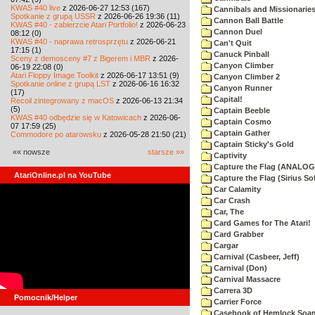
KWAS #40 live
z 2026-06-27 12:53 (167)
Cannibals and Missionarie
Spotkanie z grupą USSR
z 2026-06-26 19:36 (11)
Cannon Ball Battle
KWAS #40 - zabierzcie Atari Portfolio!
z 2026-06-23
Cannon Duel
08:12 (0)
KWAS #40 - naprawa retrosprzętu
z 2026-06-21
Can't Quit
17:15 (1)
Canuck Pinball
Sceny z demosceny #7 z Bigerem i MBR
z 2026-
Canyon Climber
06-19 22:08 (0)
Atari Floppy Image Toolkit
z 2026-06-17 13:51 (9)
Canyon Climber 2
Spotkanie online z grupą LST
z 2026-06-16 16:32
Canyon Runner
(17)
Capital!
Recoil zintegrowany z macOS
z 2026-06-13 21:34
(5)
Captain Beeble
KWAS #40 odbędzie się w Katowicach
z 2026-06-
Captain Cosmo
07 17:59 (25)
Captain Gather
Commodore po atarowsku
z 2026-05-28 21:50 (21)
Captain Sticky's Gold
«« nowsze
starsze »»
Captivity
Capture the Flag (ANALOG
AtariOnline.pl na YouTube
Capture the Flag (Sirius So
Car Calamity
Car Crash
Car, The
Card Games for The Atari!
Card Grabber
Cargar
Carnival (Casbeer, Jeff)
Carnival (Don)
Carnival Massacre
Carrera 3D
Pomocnik/Helper
Carrier Force
Casebook of Hemlock Soa