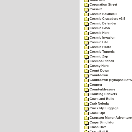
Coronation Street
Corsair!
Cosmic Balance II
Cosmic Crusaders v3.5
Cosmic Defender
Cosmic Glob
Cosmic Hero
Cosmic Invasion
Cosmic Life
Cosmic Pirate
Cosmic Tunnels
Cosmic Zap
Cosmos Pinball
Cosmy Hero
Count Down
Countdown
Countdown (Synapse Soft
Counter
CounterMeasure
Courting Crickets
Cows and Bulls
Crab Nebula
Crack My Luggage
Crack-Up!
Cranston Manor Adventure
Craps Simulator
Crash Dive
Crazy Ball II