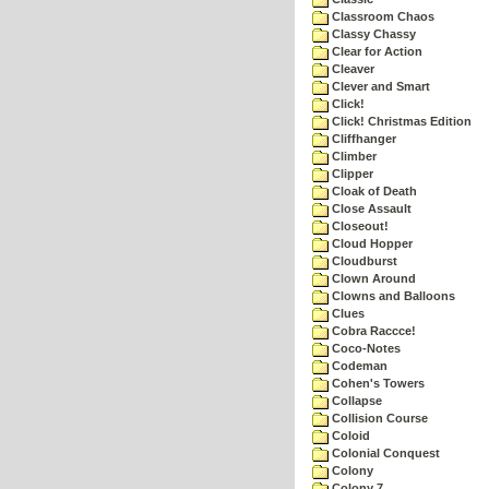
Classroom Chaos
Classy Chassy
Clear for Action
Cleaver
Clever and Smart
Click!
Click! Christmas Edition
Cliffhanger
Climber
Clipper
Cloak of Death
Close Assault
Closeout!
Cloud Hopper
Cloudburst
Clown Around
Clowns and Balloons
Clues
Cobra Raccce!
Coco-Notes
Codeman
Cohen's Towers
Collapse
Collision Course
Coloid
Colonial Conquest
Colony
Colony 7