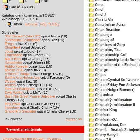
Y
Z
inne
Ceres
Całość 3074 MB
Cervi
Cervi 2
Katalog gier (konwencja TOSEC)
Aktualizacja: 2021-07-11
C'est la Vie
Całość
,
md5
sha
(
7-Zip
,
TUGZip
)
Cesta kolem Sveta
Chain Reaction
Opisy gier
Challenge!
"Old Towers" (Atari ST)
opisał Misza (19)
Challenge 5
Submarine Commander
opisał Kaz (36)
Frogs
opisał Xeen (0)
Chambers of Zorp
Choplifter!
opisał Urborg (0)
Champion, The
Joust
opisał Urborg (17)
Championship Golf
Commando
opisał Urborg (35)
Mario Bros
opisał Urborg (13)
Championship Lode Runne
Xenophobe
opisał Urborg (36)
Chancellor of the Exchequ
Robbo Forever
opisał tbxx (16)
Change
Kolony 2106
opisał tbxx (3)
Archon II: Adept
opisał Urborg/TDC (9)
Chaos
Spitfire Ace/Hellcat Ace
opisał Farscape (9)
Chase (Cymbal Software In
Wyspa
opisał Kaz (9)
Chase (Friday Fun Softwar
Archon
opisał Urborg/TDC (16)
The Last Starfighter
opisał TDC (30)
Chase (Holger Bommer)
Dwie Wieże
opisał Muffy (19)
Chatterbee
Basil The Great Mouse Detective
opisał Charlie
Chcete být milionářem
Cherry (125)
Inny Świat
opisał Charlie Cherry (17)
Chcete být milionářem II
Inspektor
opisał Charlie Cherry (19)
Checker King
Grand Prix Simulator
opisał Charlie Cherry (16)
Checkers
«« nowsze
starsze »»
Checkers v2.1
Chefredakteur, Der
Wewnętrzne/Internals
Chemia - Reakcje Zobojetn
Cherry Harry II
Organizowanie imprez Atari - dyskusja
Chess 7.0