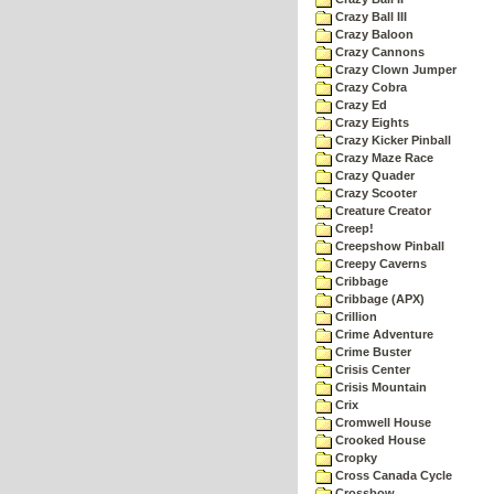
Crazy Ball III
Crazy Baloon
Crazy Cannons
Crazy Clown Jumper
Crazy Cobra
Crazy Ed
Crazy Eights
Crazy Kicker Pinball
Crazy Maze Race
Crazy Quader
Crazy Scooter
Creature Creator
Creep!
Creepshow Pinball
Creepy Caverns
Cribbage
Cribbage (APX)
Crillion
Crime Adventure
Crime Buster
Crisis Center
Crisis Mountain
Crix
Cromwell House
Crooked House
Cropky
Cross Canada Cycle
Crossbow