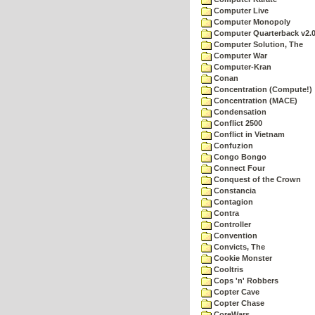
Computer Live
Computer Monopoly
Computer Quarterback v2.
Computer Solution, The
Computer War
Computer-Kran
Conan
Concentration (Compute!)
Concentration (MACE)
Condensation
Conflict 2500
Conflict in Vietnam
Confuzion
Congo Bongo
Connect Four
Conquest of the Crown
Constancia
Contagion
Contra
Controller
Convention
Convicts, The
Cookie Monster
Cooltris
Cops 'n' Robbers
Copter Cave
Copter Chase
CoreWars