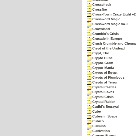
Crosscheck
Crossfire
Cross-Town Crazy Eight v2
Crossword Magic
Crossword Magic v4.0
Crownland
Crumble's Crisis
Crusade in Europe
Crush Crumble and Chom
Crypt of the Undead
Crypt, The
Crypto Cube
Crypto-Gram
Crypto-Mania
Crypts of Egypt
Crypts of Plumbous
Crypts of Terror
Crystal Castles
Crystal Caves
Crystal Crisis
Crystal Raider
Ctulhi's Betrayal
Cube
Cubes in Space
Cubico
Culmins
Cultivation
Current Events