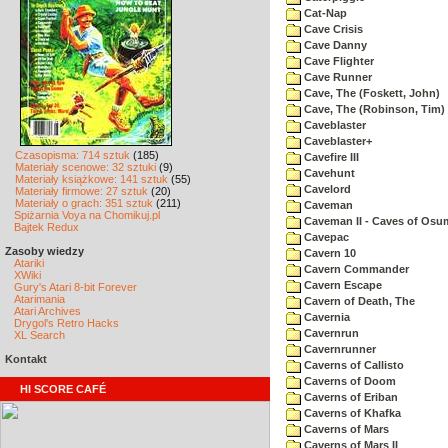
Cat-Nap
Cave Crisis
Cave Danny
Cave Flighter
Cave Runner
Cave, The (Foskett, John)
Cave, The (Robinson, Tim)
Caveblaster
Caveblaster+
Czasopisma: 714 sztuk
(185)
Cavefire III
Materiały scenowe: 32 sztuki
(9)
Cavehunt
Materiały książkowe: 141 sztuk
(55)
Cavelord
Materiały firmowe: 27 sztuk
(20)
Materiały o grach: 351 sztuk
(211)
Caveman
Spiżarnia Voya na Chomikuj.pl
Caveman II - Caves of Osu
Bajtek Redux
Cavepac
Zasoby wiedzy
Cavern 10
Atariki
Cavern Commander
XWiki
Cavern Escape
Gury's Atari 8-bit Forever
Atarimania
Cavern of Death, The
Atari Archives
Cavernia
Drygol's Retro Hacks
Cavernrun
XL Search
Cavernrunner
Kontakt
Caverns of Callisto
Caverns of Doom
HI SCORE CAFÉ
Caverns of Eriban
Caverns of Khafka
Caverns of Mars
Caverns of Mars II