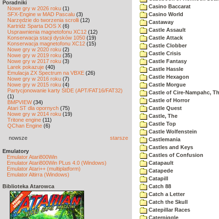
Poradniki
Casino Baccarat
Nowe gry w 2026 roku
(1)
SFX-Engine w MAD Pascalu
(3)
Casino World
Narzędzie do tworzenia scrolli
(12)
Castaway
Kartridż Sparta DOS X
(6)
Castle Assault
Usprawnienia magnetofonu XC12
(12)
Konserwacja stacji dysków 1050
(19)
Castle Attack
Konserwacja magnetofonu XC12
(15)
Castle Clobber
Nowe gry w 2020 roku
(2)
Castle Crisis
Nowe gry w 2019 roku
(35)
Nowe gry w 2017 roku
(3)
Castle Fantasy
Larek pokazuje
(40)
Castle Hassle
Emulacja ZX Spectrum na VBXE
(26)
Castle Hexagon
Nowe gry w 2016 roku
(7)
Nowe gry w 2015 roku
(4)
Castle Morgue
Partycjonowanie karty SIDE (APT/FAT16/FAT32)
Castle of Cire-Nampahc, T
(1)
Castle of Horror
BMPVIEW
(34)
Atari ST dla opornych
(75)
Castle Quest
Nowe gry w 2014 roku
(19)
Castle, The
Tritone engine
(11)
Castle Top
QChan Engine
(6)
Castle Wolfenstein
nowsze
starsze
Castlemania
Castles and Keys
Emulatory
Castles of Confusion
Emulator Atari800Win
Emulator Atari800Win PLus 4.0 (Windows)
Catapault
Emulator Atari++ (multiplatform)
Catapede
Emulator Altirra (Windows)
Catapill
Biblioteka Atarowca
Catch 88
Catch a Letter
Catch the Skull
Catepillar Races
Caterpiggle