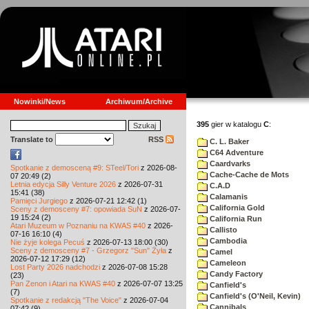
Nowinki/News
Archiwum/Archive
395
gier w katalogu
C
:
Translate to
RSS
C. L. Baker
C64 Adventure
Caardvarks
Spotkanie z demosceną #9: STeel/Tori
z 2026-08-
Cache-Cache de Mots
07 20:49 (2)
Letnia edycja Silly Venture 2026
z 2026-07-31
C.A.D
15:41 (38)
Calamanis
Pamięci Jurgiego
z 2026-07-21 12:42 (1)
California Gold
Sceny z demosceny #7: opowiada SuN
z 2026-07-
19 15:24 (2)
California Run
Atari Muzeum w Poznaniu na KWAS #40
z 2026-
Callisto
07-16 16:10 (4)
Cambodia
Nie żyje kolega Pecuś
z 2026-07-13 18:00 (30)
Sceny z demosceny #7 - Grzegorz "Sun" Żyła
z
Camel
2026-07-12 17:29 (12)
Cameleon
Lost Party 2026 nadchodzi
z 2026-07-08 15:28
Candy Factory
(23)
Pan Zenon i Atari na KWAS #40
z 2026-07-07 13:25
Canfield's
(7)
Canfield's (O'Neil, Kevin)
Spotkanie z redakcją "The Voice"
z 2026-07-04
Cannibals
07:42 (9)