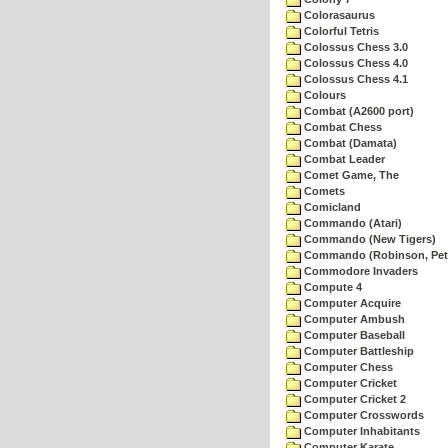
Colorasaurus
Colorful Tetris
Colossus Chess 3.0
Colossus Chess 4.0
Colossus Chess 4.1
Colours
Combat (A2600 port)
Combat Chess
Combat (Damata)
Combat Leader
Comet Game, The
Comets
Comicland
Commando (Atari)
Commando (New Tigers)
Commando (Robinson, Pete
Commodore Invaders
Compute 4
Computer Acquire
Computer Ambush
Computer Baseball
Computer Battleship
Computer Chess
Computer Cricket
Computer Cricket 2
Computer Crosswords
Computer Inhabitants
Computer Karate