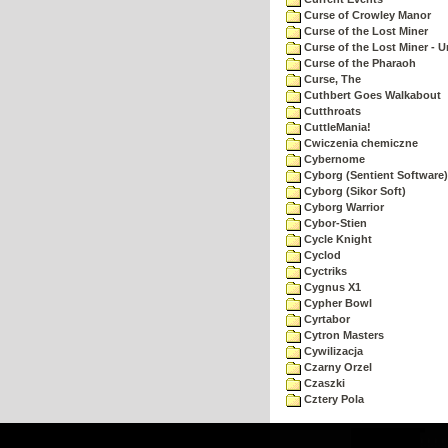
Curse of Crowley Manor
Curse of the Lost Miner
Curse of the Lost Miner -
Curse of the Pharaoh
Curse, The
Cuthbert Goes Walkabout
Cutthroats
CuttleMania!
Cwiczenia chemiczne
Cybernome
Cyborg (Sentient Software)
Cyborg (Sikor Soft)
Cyborg Warrior
Cybor-Stien
Cycle Knight
Cyclod
Cyctriks
Cygnus X1
Cypher Bowl
Cyrtabor
Cytron Masters
Cywilizacja
Czarny Orzel
Czaszki
Cztery Pola