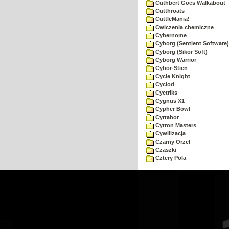
Cuthbert Goes Walkabout
Cutthroats
CuttleMania!
Cwiczenia chemiczne
Cybernome
Cyborg (Sentient Software)
Cyborg (Sikor Soft)
Cyborg Warrior
Cybor-Stien
Cycle Knight
Cyclod
Cyctriks
Cygnus X1
Cypher Bowl
Cyrtabor
Cytron Masters
Cywilizacja
Czarny Orzel
Czaszki
Cztery Pola