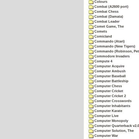
Colours
Combat (A2600 port)
Combat Chess
Combat (Damata)
Combat Leader
Comet Game, The
Comets
Comicland
Commando (Atari)
Commando (New Tigers)
Commando (Robinson, Pete
Commodore Invaders
Compute 4
Computer Acquire
Computer Ambush
Computer Baseball
Computer Battleship
Computer Chess
Computer Cricket
Computer Cricket 2
Computer Crosswords
Computer Inhabitants
Computer Karate
Computer Live
Computer Monopoly
Computer Quarterback v2.
Computer Solution, The
Computer War