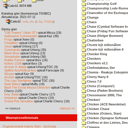
Y
Z
inne
Championship Golf
Całość 3074 MB
Championship Lode Runne
Chancellor of the Exchequ
Katalog gier (konwencja TOSEC)
Aktualizacja: 2021-07-11
Change
Całość
,
md5
sha
(
7-Zip
,
TUGZip
)
Chaos
Chase (Cymbal Software In
Opisy gier
Chase (Friday Fun Softwar
"Old Towers" (Atari ST)
opisał Misza (19)
Chase (Holger Bommer)
Submarine Commander
opisał Kaz (36)
Frogs
opisał Xeen (0)
Chatterbee
Choplifter!
opisał Urborg (0)
Chcete být milionářem
Joust
opisał Urborg (17)
Chcete být milionářem II
Commando
opisał Urborg (35)
Mario Bros
opisał Urborg (13)
Checker King
Xenophobe
opisał Urborg (36)
Checkers
Robbo Forever
opisał tbxx (16)
Checkers v2.1
Kolony 2106
opisał tbxx (3)
Archon II: Adept
opisał Urborg/TDC (9)
Chefredakteur, Der
Spitfire Ace/Hellcat Ace
opisał Farscape (9)
Chemia - Reakcje Zobojetn
Wyspa
opisał Kaz (9)
Cherry Harry II
Archon
opisał Urborg/TDC (16)
The Last Starfighter
opisał TDC (30)
Chess 7.0
Dwie Wieże
opisał Muffy (19)
Chess (Compute!)
Basil The Great Mouse Detective
opisał Charlie
Chess (Parker Brothers)
Cherry (125)
Inny Świat
opisał Charlie Cherry (17)
Chessmaster 2000, The
Inspektor
opisał Charlie Cherry (19)
Chicken!
Grand Prix Simulator
opisał Charlie Cherry (16)
Chicken (ACE Newsletter)
«« nowsze
starsze »»
Chicken Chase
Chicken (Ockers, Stan)
Wewnętrzne/Internals
Chicken (Synapse Software
Chiffres et des Lettres, Des
Organizowanie imprez Atari - dyskusja
Chimera