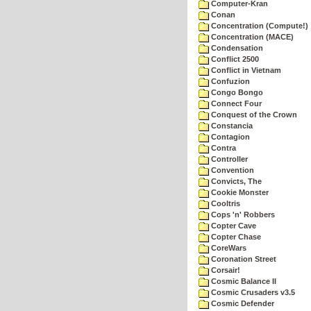
Computer-Kran
Conan
Concentration (Compute!)
Concentration (MACE)
Condensation
Conflict 2500
Conflict in Vietnam
Confuzion
Congo Bongo
Connect Four
Conquest of the Crown
Constancia
Contagion
Contra
Controller
Convention
Convicts, The
Cookie Monster
Cooltris
Cops 'n' Robbers
Copter Cave
Copter Chase
CoreWars
Coronation Street
Corsair!
Cosmic Balance II
Cosmic Crusaders v3.5
Cosmic Defender