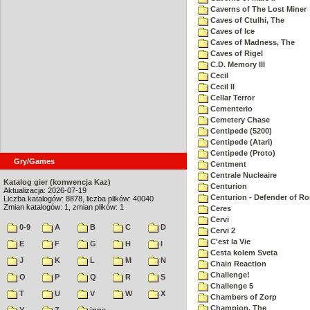
Caverns of The Lost Miner
Caves of Ctulhi, The
Caves of Ice
Caves of Madness, The
Caves of Rigel
C.D. Memory III
Cecil
Cecil II
Cellar Terror
Cementerio
Cemetery Chase
Centipede (5200)
Centipede (Atari)
Centipede (Proto)
Gry/Games
Centment
Centrale Nucleaire
Katalog gier (konwencja Kaz)
Centurion
Aktualizacja: 2026-07-19
Centurion - Defender of R
Liczba katalogów: 8878, liczba plików: 40040
Zmian katalogów: 1, zmian plików: 1
Ceres
Cervi
0-9
A
B
C
D
Cervi 2
C'est la Vie
E
F
G
H
I
Cesta kolem Sveta
J
K
L
M
N
Chain Reaction
Challenge!
O
P
Q
R
S
Challenge 5
T
U
V
W
X
Chambers of Zorp
Champion, The