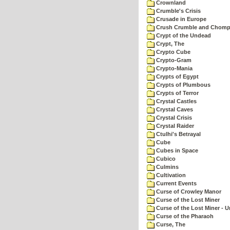
Crownland
Crumble's Crisis
Crusade in Europe
Crush Crumble and Chom
Crypt of the Undead
Crypt, The
Crypto Cube
Crypto-Gram
Crypto-Mania
Crypts of Egypt
Crypts of Plumbous
Crypts of Terror
Crystal Castles
Crystal Caves
Crystal Crisis
Crystal Raider
Ctulhi's Betrayal
Cube
Cubes in Space
Cubico
Culmins
Cultivation
Current Events
Curse of Crowley Manor
Curse of the Lost Miner
Curse of the Lost Miner -
Curse of the Pharaoh
Curse, The