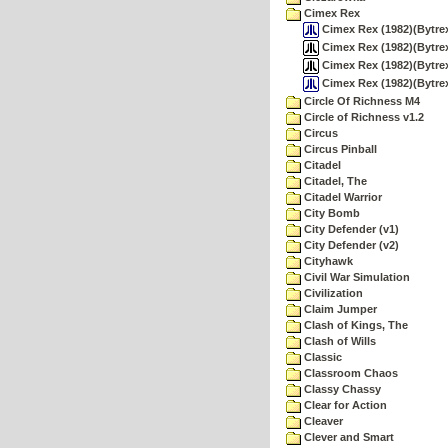
Cimex Rex
Cimex Rex (1982)(Bytre
Cimex Rex (1982)(Bytre
Cimex Rex (1982)(Bytrex
Cimex Rex (1982)(Bytre
Circle Of Richness M4
Circle of Richness v1.2
Circus
Circus Pinball
Citadel
Citadel, The
Citadel Warrior
City Bomb
City Defender (v1)
City Defender (v2)
Cityhawk
Civil War Simulation
Civilization
Claim Jumper
Clash of Kings, The
Clash of Wills
Classic
Classroom Chaos
Classy Chassy
Clear for Action
Cleaver
Clever and Smart