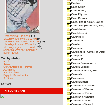
Cat-Nap
Cave Crisis
Cave Danny
Cave Flighter
Cave Runner
Cave, The (Foskett, John)
Cave, The (Robinson, Tim)
Caveblaster
Caveblaster+
Czasopisma: 714 sztuk
(185)
Cavefire III
Materiały scenowe: 32 sztuki
(9)
Cavehunt
Materiały książkowe: 141 sztuk
(55)
Materiały firmowe: 27 sztuk
(20)
Cavelord
Materiały o grach: 351 sztuk
(211)
Caveman
Spiżarnia Voya na Chomikuj.pl
Caveman II - Caves of Osu
Bajtek Redux
Cavepac
Zasoby wiedzy
Cavern 10
Atariki
Cavern Commander
XWiki
Gury's Atari 8-bit Forever
Cavern Escape
Atarimania
Cavern of Death, The
Atari Archives
Cavernia
Drygol's Retro Hacks
XL Search
Cavernrun
Cavernrunner
Kontakt
Caverns of Callisto
Caverns of Doom
HI SCORE CAFÉ
Caverns of Eriban
Caverns of Khafka
Caverns of Mars
Caverns of Mars II