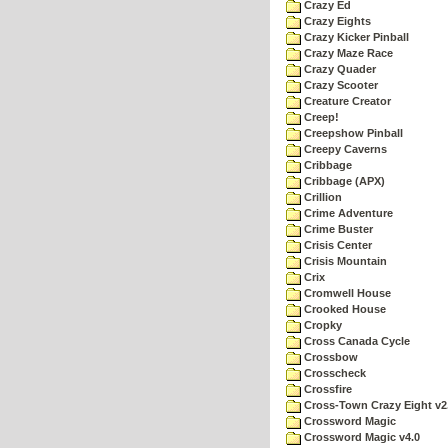
Crazy Ed
Crazy Eights
Crazy Kicker Pinball
Crazy Maze Race
Crazy Quader
Crazy Scooter
Creature Creator
Creep!
Creepshow Pinball
Creepy Caverns
Cribbage
Cribbage (APX)
Crillion
Crime Adventure
Crime Buster
Crisis Center
Crisis Mountain
Crix
Cromwell House
Crooked House
Cropky
Cross Canada Cycle
Crossbow
Crosscheck
Crossfire
Cross-Town Crazy Eight v2
Crossword Magic
Crossword Magic v4.0