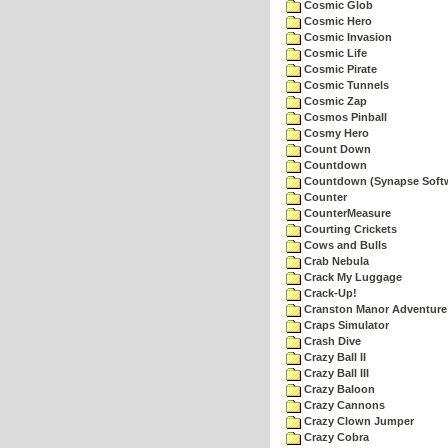
Cosmic Glob
Cosmic Hero
Cosmic Invasion
Cosmic Life
Cosmic Pirate
Cosmic Tunnels
Cosmic Zap
Cosmos Pinball
Cosmy Hero
Count Down
Countdown
Countdown (Synapse Soft
Counter
CounterMeasure
Courting Crickets
Cows and Bulls
Crab Nebula
Crack My Luggage
Crack-Up!
Cranston Manor Adventure
Craps Simulator
Crash Dive
Crazy Ball II
Crazy Ball III
Crazy Baloon
Crazy Cannons
Crazy Clown Jumper
Crazy Cobra