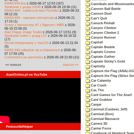
KWAS #40 live
z 2026-06-27 12:53 (167)
Cannibals and Missionarie
Spotkanie z grupą USSR
z 2026-06-26 19:36 (11)
Cannon Ball Battle
KWAS #40 - zabierzcie Atari Portfolio!
z 2026-06-23
Cannon Duel
08:12 (0)
KWAS #40 - naprawa retrosprzętu
z 2026-06-21
Can't Quit
17:15 (1)
Canuck Pinball
Sceny z demosceny #7 z Bigerem i MBR
z 2026-
Canyon Climber
06-19 22:08 (0)
Atari Floppy Image Toolkit
z 2026-06-17 13:51 (9)
Canyon Climber 2
Spotkanie online z grupą LST
z 2026-06-16 16:32
Canyon Runner
(17)
Capital!
Recoil zintegrowany z macOS
z 2026-06-13 21:34
(5)
Captain Beeble
KWAS #40 odbędzie się w Katowicach
z 2026-06-
Captain Cosmo
07 17:59 (25)
Captain Gather
Commodore po atarowsku
z 2026-05-28 21:50 (21)
Captain Sticky's Gold
«« nowsze
starsze »»
Captivity
Capture the Flag (ANALOG
AtariOnline.pl na YouTube
Capture the Flag (Sirius So
Car Calamity
Car Crash
Car, The
Card Games for The Atari!
Card Grabber
Cargar
Carnival (Casbeer, Jeff)
Carnival (Don)
Carnival Massacre
Carrera 3D
Pomocnik/Helper
Carrier Force
Casebook of Hemlock Soa