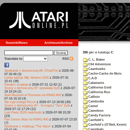
Nowinki/News
Archiwum/Archive
395
gier w katalogu
C
:
Translate to
RSS
C. L. Baker
C64 Adventure
Caardvarks
Spotkanie z demosceną #9: STeel/Tori
z 2026-08-
Cache-Cache de Mots
07 20:49 (3)
Letnia edycja Silly Venture 2026
z 2026-07-31
C.A.D
15:41 (38)
Calamanis
Pamięci Jurgiego
z 2026-07-21 12:42 (1)
California Gold
Sceny z demosceny #7: opowiada SuN
z 2026-07-
19 15:24 (2)
California Run
Atari Muzeum w Poznaniu na KWAS #40
z 2026-
Callisto
07-16 16:10 (4)
Cambodia
Nie żyje kolega Pecuś
z 2026-07-13 18:00 (30)
Sceny z demosceny #7 - Grzegorz "Sun" Żyła
z
Camel
2026-07-12 17:29 (12)
Cameleon
Lost Party 2026 nadchodzi
z 2026-07-08 15:28
Candy Factory
(23)
Pan Zenon i Atari na KWAS #40
z 2026-07-07 13:25
Canfield's
(7)
Canfield's (O'Neil, Kevin)
Spotkanie z redakcją "The Voice"
z 2026-07-04
Cannibals
07:42 (9)