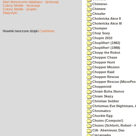
Atari demoscene database - dyskusja
Chimera+
Colony Mobile - dyskusja
Chimere
Colony Mobile - projekt
Statystyki
Chiseler
Cholericka Akce II
Cholericka Akce III
Chomper
Nowinki
tworzone dzięki
CuteNews
Chop Suey
Chopin 2010
Choplifter! (1982)
Choplifter! (1988)
Chopp the Robot
Chopper Chase
Chopper Hunt
Chopper Mission
Chopper Raid
Chopper Rescue
Chopper Rescue (MicroPros
Chopperoid
Chram Boha Slunce
Chram Skazy
Christian Soldier
Christmas Eve Nightmare, 
Chromatics
Chuckie Egg
Chutes (Compute!)
Chutes (Schlortt, Robert - 
CIA- Abenteuer, Das
Ciezarowka