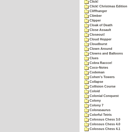
Click!
Click! Christmas Edition
Cliffhanger
Climber
Clipper
Cloak of Death
Close Assault
Closeout!
Cloud Hopper
Cloudburst
Clown Around
Clowns and Balloons
Clues
Cobra Raccce!
Coco-Notes
Codeman
Cohen's Towers
Collapse
Collision Course
Coloid
Colonial Conquest
Colony
Colony 7
Colorasaurus
Colorful Tetris
Colossus Chess 3.0
Colossus Chess 4.0
Colossus Chess 4.1