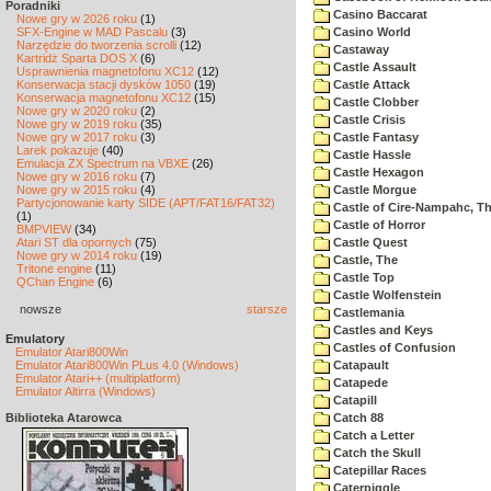
Poradniki
Casino Baccarat
Nowe gry w 2026 roku
(1)
SFX-Engine w MAD Pascalu
(3)
Casino World
Narzędzie do tworzenia scrolli
(12)
Castaway
Kartridż Sparta DOS X
(6)
Castle Assault
Usprawnienia magnetofonu XC12
(12)
Konserwacja stacji dysków 1050
(19)
Castle Attack
Konserwacja magnetofonu XC12
(15)
Castle Clobber
Nowe gry w 2020 roku
(2)
Castle Crisis
Nowe gry w 2019 roku
(35)
Nowe gry w 2017 roku
(3)
Castle Fantasy
Larek pokazuje
(40)
Castle Hassle
Emulacja ZX Spectrum na VBXE
(26)
Castle Hexagon
Nowe gry w 2016 roku
(7)
Nowe gry w 2015 roku
(4)
Castle Morgue
Partycjonowanie karty SIDE (APT/FAT16/FAT32)
Castle of Cire-Nampahc, T
(1)
Castle of Horror
BMPVIEW
(34)
Atari ST dla opornych
(75)
Castle Quest
Nowe gry w 2014 roku
(19)
Castle, The
Tritone engine
(11)
Castle Top
QChan Engine
(6)
Castle Wolfenstein
nowsze
starsze
Castlemania
Castles and Keys
Emulatory
Castles of Confusion
Emulator Atari800Win
Emulator Atari800Win PLus 4.0 (Windows)
Catapault
Emulator Atari++ (multiplatform)
Catapede
Emulator Altirra (Windows)
Catapill
Biblioteka Atarowca
Catch 88
Catch a Letter
Catch the Skull
Catepillar Races
Caterpiggle