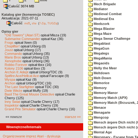
Y
Z
inne
Mech Brigade
Całość 3074 MB
Mediator
Medieval Combat
Katalog gier (konwencja TOSEC)
Aktualizacja: 2021-07-11
Medieval Era
Całość
,
md5
sha
(
7-Zip
,
TUGZip
)
Meebzork
Mega Blaster
Opisy gier
Mega Maze
"Old Towers" (Atari ST)
opisał Misza (19)
Mega Swear Challenge
Submarine Commander
opisał Kaz (36)
Frogs
opisał Xeen (0)
Megablast
Choplifter!
opisał Urborg (0)
MegaGun
Joust
opisał Urborg (17)
Megalegs
Commando
opisał Urborg (35)
Mario Bros
opisał Urborg (13)
MegaMania
Xenophobe
opisał Urborg (36)
Megaoids
Robbo Forever
opisał tbxx (16)
Melly the Meer
Kolony 2106
opisał tbxx (3)
Archon II: Adept
opisał Urborg/TDC (9)
Meltdown
Spitfire Ace/Hellcat Ace
opisał Farscape (9)
Melt-Down
Wyspa
opisał Kaz (9)
Memorice
Archon
opisał Urborg/TDC (16)
The Last Starfighter
opisał TDC (30)
Memory
Dwie Wieże
opisał Muffy (19)
Memory Manor
Basil The Great Mouse Detective
opisał Charlie
Memory Match (APX)
Cherry (125)
Inny Świat
opisał Charlie Cherry (17)
Memory Match (Brzuszek, 
Inspektor
opisał Charlie Cherry (19)
Menace
Grand Prix Simulator
opisał Charlie Cherry (16)
Menagarie
«« nowsze
starsze »»
Mengcop
Mensch ärgere Dich nicht 
Wewnętrzne/Internals
Mensch ärgere Dich nicht 
Mental Age
Organizowanie imprez Atari - dyskusja
Mercenary - Escape from T