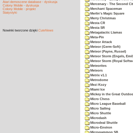
Atari demoscene database - dyskusja
Mercenary - The Second Ci
Colony Mobile - dyskusja
Merchant Spaceman
Colony Mobile - projekt
Statystyki
Merlin's Magic Square
Merry Christmas
Mesta CR
Mesta SR
Nowinki
tworzone dzięki
CuteNews
Metagalactic Llamas
Meta-Pin
Meteor Attack
Meteor (Germ-Soft)
Meteor (Payne, Russel)
Meteor Storm (Engels, Emil
Meteor Storm (Royal Softw
Meteorites
Meteors
Metrix v1.1
Metrodome
Mezi Kozy
Miami Ice
Mickey in the Great Outdoo
Micro Chess
Micro League Baseball
Micro Sailing
Micro Shuttle
Microdash
Microdeal Shuttle
Micro-Environ
Microgammon SB