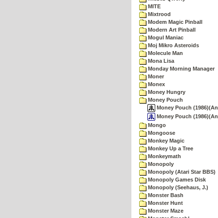
MITE
Mixtrood
Modem Magic Pinball
Modern Art Pinball
Mogul Maniac
Moj Mikro Asteroids
Molecule Man
Mona Lisa
Monday Morning Manager
Moner
Monex
Money Hungry
Money Pouch
Money Pouch (1986)(Ana
Money Pouch (1986)(An
Mongo
Mongoose
Monkey Magic
Monkey Up a Tree
Monkeymath
Monopoly
Monopoly (Atari Star BBS)
Monopoly Games Disk
Monopoly (Seehaus, J.)
Monster Bash
Monster Hunt
Monster Maze