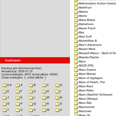
Mathematics Action Games 
MathFun!
Matma
Matrix
Matta Blatta
Matterhorn
Mauer Fluch
Max
Maxi Golf
Maximillian B
Max's Adventure
Maxter Mind
Maxwell Manor - Skull of 
Mayska Dlazba
Gry/Games
Maze
MAZE (FR)
Katalog gier (konwencja Kaz)
Maze Games
Aktualizacja: 2026-07-19
Maze Maniac
Liczba katalogów: 8878, liczba plików: 40040
Zmian katalogów: 1, zmian plików: 1
Maze of Agdagon
Maze of Death, The
0-9
A
B
C
D
Maze Race
Maze Rider
E
F
G
H
I
Maze (Sawfish Software)
J
K
L
M
N
Maze (Sleepy)
Maze War
O
P
Q
R
S
Mazerunner
T
U
V
W
X
Mazezam
Mean 18