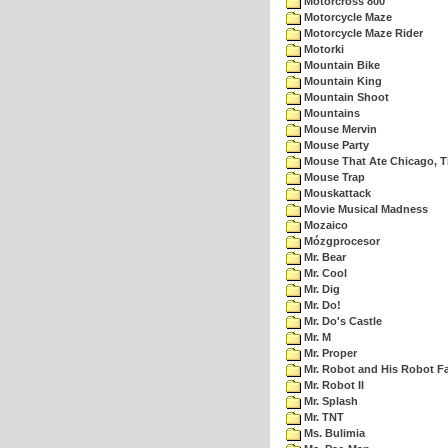
Motorcross 800
Motorcycle Maze
Motorcycle Maze Rider
Motorki
Mountain Bike
Mountain King
Mountain Shoot
Mountains
Mouse Mervin
Mouse Party
Mouse That Ate Chicago, 
Mouse Trap
Mouskattack
Movie Musical Madness
Mozaico
Mózgprocesor
Mr. Bear
Mr. Cool
Mr. Dig
Mr. Do!
Mr. Do's Castle
Mr. M
Mr. Proper
Mr. Robot and His Robot F
Mr. Robot II
Mr. Splash
Mr. TNT
Ms. Bulimia