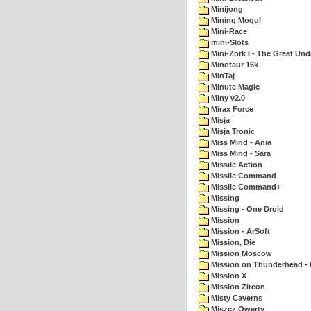
Minijong
Mining Mogul
Mini-Race
mini-Slots
Mini-Zork I - The Great Un
Minotaur 16k
MinTaj
Minute Magic
Miny v2.0
Mirax Force
Misja
Misja Tronic
Miss Mind - Ania
Miss Mind - Sara
Missile Action
Missile Command
Missile Command+
Missing
Missing - One Droid
Mission
Mission - ArSoft
Mission, Die
Mission Moscow
Mission on Thunderhead - 
Mission X
Mission Zircon
Misty Caverns
Miszcz Qwerty