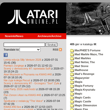
Nowinki/News
Archiwum/Archive
405
gier w katalogu
M
:
Translate to
RSS
MacPHEE'S Fortune
Mad Marble Maze, The
Mad Marbles
Letnia edycja Silly Venture 2026
z 2026-07-31
Mad Netter, The
15:41 (36)
Pamięci Jurgiego
z 2026-07-21 12:42 (1)
Mad Stone
Sceny z demosceny #7: opowiada SuN
z 2026-07-
Madhouse
19 15:24 (2)
Mad's Revenge
Atari Muzeum w Poznaniu na KWAS #40
z 2026-
07-16 16:10 (4)
Magazynier
Nie żyje kolega Pecuś
z 2026-07-13 18:00 (30)
Magia
Sceny z demosceny #7 - Grzegorz "Sun" Żyła
z
Magia Fortuny
2026-07-12 17:29 (12)
Lost Party 2026 nadchodzi
z 2026-07-08 15:28
Magia Krysztalu
(23)
Magic
Pan Zenon i Atari na KWAS #40
z 2026-07-07 13:25
Magic Cards
(7)
Spotkanie z redakcją "The Voice"
z 2026-07-04
Magic Castle
07:42 (9)
Magic Dimension
KWAS #40 live
z 2026-06-27 12:53 (167)
Magic Fire
Spotkanie z grupą USSR
z 2026-06-26 19:36 (11)