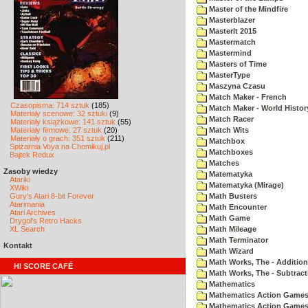
Master of the Mindfire
Masterblazer
MasterIt 2015
Mastermatch
Mastermind
Masters of Time
MasterType
Maszyna Czasu
Match Maker - French
Czasopisma: 714 sztuk
(185)
Match Maker - World Histor
Materiały scenowe: 32 sztuki
(9)
Match Racer
Materiały książkowe: 141 sztuk
(55)
Materiały firmowe: 27 sztuk
(20)
Match Wits
Materiały o grach: 351 sztuk
(211)
Matchbox
Spiżarnia Voya na Chomikuj.pl
Matchboxes
Bajtek Redux
Matches
Zasoby wiedzy
Matematyka
Atariki
Matematyka (Mirage)
XWiki
Gury's Atari 8-bit Forever
Math Busters
Atarimania
Math Encounter
Atari Archives
Math Game
Drygol's Retro Hacks
XL Search
Math Mileage
Math Terminator
Kontakt
Math Wizard
Math Works, The - Addition
HI SCORE CAFÉ
Math Works, The - Subtract
Mathematics
Mathematics Action Games 
Mathematics Action Games