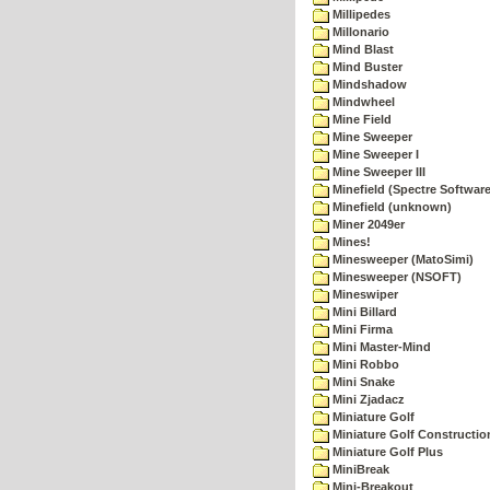
Millipedes
Millonario
Mind Blast
Mind Buster
Mindshadow
Mindwheel
Mine Field
Mine Sweeper
Mine Sweeper I
Mine Sweeper III
Minefield (Spectre Software
Minefield (unknown)
Miner 2049er
Mines!
Minesweeper (MatoSimi)
Minesweeper (NSOFT)
Mineswiper
Mini Billard
Mini Firma
Mini Master-Mind
Mini Robbo
Mini Snake
Mini Zjadacz
Miniature Golf
Miniature Golf Constructio
Miniature Golf Plus
MiniBreak
Mini-Breakout