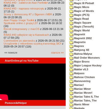
KWAS #40 - zabierzcie Atari Portfolio!
z 2026-06-23
Magic III Pinball
08:12 (0)
Magic Micro
KWAS #40 - naprawa retrosprzętu
z 2026-06-21
Magic of Words
17:15 (1)
Sceny z demosceny #7 z Bigerem i MBR
z 2026-
Magic (PCS)
06-19 22:08 (0)
Magic Read
Atari Floppy Image Toolkit
z 2026-06-17 13:51 (9)
Magic Square
Spotkanie online z grupą LST
z 2026-06-16 16:32
(16)
Magic (Tensoft)
Recoil zintegrowany z macOS
z 2026-06-13 21:34
Magic World
(5)
Magnetit
KWAS #40 odbędzie się w Katowicach
z 2026-06-
07 17:59 (25)
Magnetit 2002
Commodore po atarowsku
z 2026-05-28 21:50 (21)
Magnetix
Urządzenie z rekordowo szybką transmisją SIO!
z
Magnex
2026-05-24 20:57 (116)
Mahjong XE
«« nowsze
starsze »»
Mahna-Malysz
Mail Order Monsters
AtariOnline.pl na YouTube
Major Bronx
Major League Hockey
Makler v5.3
Malpass
Maltese Chicken
Maneuvering
Maniac!
Maniac Miner
Maniac Mover!
Maniac Tales II, The
Maniac Tales, The
Pomocnik/Helper
Manic Miner
Mankala