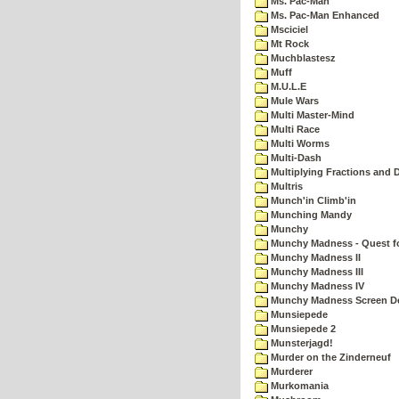
Ms. Pac-Man
Ms. Pac-Man Enhanced
Msciciel
Mt Rock
Muchblastesz
Muff
M.U.L.E
Mule Wars
Multi Master-Mind
Multi Race
Multi Worms
Multi-Dash
Multiplying Fractions and D
Multris
Munch'in Climb'in
Munching Mandy
Munchy
Munchy Madness - Quest fo
Munchy Madness II
Munchy Madness III
Munchy Madness IV
Munchy Madness Screen D
Munsiepede
Munsiepede 2
Munsterjagd!
Murder on the Zinderneuf
Murderer
Murkomania