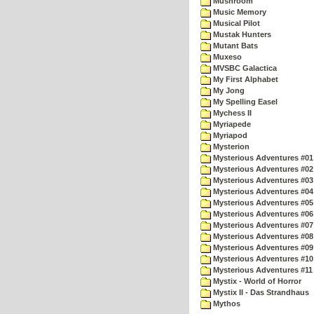
Mushroom
Music Memory
Musical Pilot
Mustak Hunters
Mutant Bats
Muxeso
MVSBC Galactica
My First Alphabet
My Jong
My Spelling Easel
Mychess II
Myriapede
Myriapod
Mysterion
Mysterious Adventures #01
Mysterious Adventures #02
Mysterious Adventures #03 
Mysterious Adventures #04 
Mysterious Adventures #05 
Mysterious Adventures #06 
Mysterious Adventures #07 
Mysterious Adventures #08 
Mysterious Adventures #09
Mysterious Adventures #10 -
Mysterious Adventures #11
Mystix - World of Horror
Mystix II - Das Strandhaus
Mythos