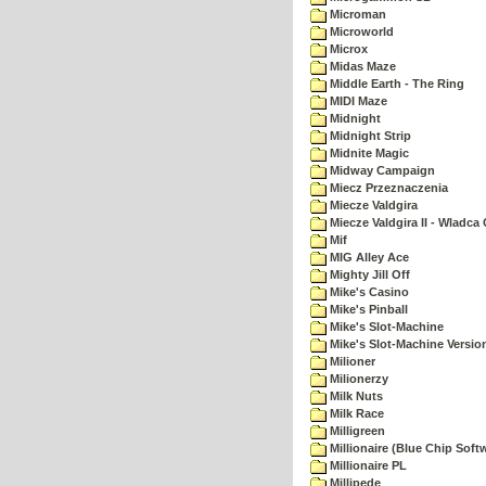
Microman
Microworld
Microx
Midas Maze
Middle Earth - The Ring
MIDI Maze
Midnight
Midnight Strip
Midnite Magic
Midway Campaign
Miecz Przeznaczenia
Miecze Valdgira
Miecze Valdgira II - Wladca
Mif
MIG Alley Ace
Mighty Jill Off
Mike's Casino
Mike's Pinball
Mike's Slot-Machine
Mike's Slot-Machine Version
Milioner
Milionerzy
Milk Nuts
Milk Race
Milligreen
Millionaire (Blue Chip Soft
Millionaire PL
Millipede