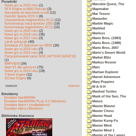
Poradniki
Mansbie Quest, The
Nowe gry w 2026 roku
(1)
SFX-Engine w MAD Pascalu
(3)
Mapmaker
Narzędzie do tworzenia scrolli
(12)
Mar Tesoro
Kartridż Sparta DOS X
(6)
Marauder
Usprawnienia magnetofonu XC12
(12)
Konserwacja stacji dysków 1050
(19)
Marble Magic
Konserwacja magnetofonu XC12
(15)
Marbled
Nowe gry w 2020 roku
(2)
Marinus
Nowe gry w 2019 roku
(35)
Nowe gry w 2017 roku
(3)
Mario Bros. (1983)
Larek pokazuje
(40)
Mario Bros. (1988)
Emulacja ZX Spectrum na VBXE
(26)
Mario Bros. 2007
Nowe gry w 2016 roku
(7)
Nowe gry w 2015 roku
(4)
Mario's Desert World
Partycjonowanie karty SIDE (APT/FAT16/FAT32)
Market Blitz
(1)
Markus Rosner
BMPVIEW
(34)
Atari ST dla opornych
(75)
Mars
Nowe gry w 2014 roku
(19)
Martian Explorer
Tritone engine
(11)
Marvel Adventure
QChan Engine
(6)
Mary Poppins
nowsze
starsze
M-A-S-H
Mashed Turtles
Emulatory
Mask of the Sun, The
Emulator Atari800Win
Emulator Atari800Win PLus 4.0 (Windows)
Masox
Emulator Atari++ (multiplatform)
Master Blaster
Emulator Altirra (Windows)
Master Chess
Biblioteka Atarowca
Master Head
Master Kung-Fu
Master Mind
Master Mind 1
Master of the Lamps