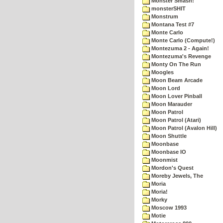
Monster Smash!
monsterSHIT
Monstrum
Montana Test #7
Monte Carlo
Monte Carlo (Compute!)
Montezuma 2 - Again!
Montezuma's Revenge
Monty On The Run
Moogles
Moon Beam Arcade
Moon Lord
Moon Lover Pinball
Moon Marauder
Moon Patrol
Moon Patrol (Atari)
Moon Patrol (Avalon Hill)
Moon Shuttle
Moonbase
Moonbase IO
Moonmist
Mordon's Quest
Moreby Jewels, The
Moria
Moria!
Morky
Moscow 1993
Motie