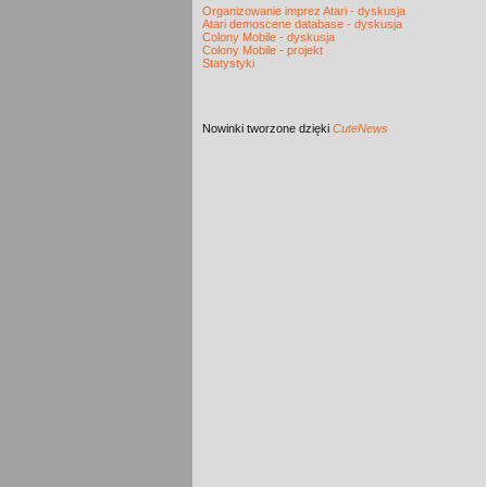
Organizowanie imprez Atari - dyskusja
Atari demoscene database - dyskusja
Colony Mobile - dyskusja
Colony Mobile - projekt
Statystyki
Nowinki
tworzone dzięki
CuteNews