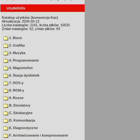
Użytki/Utils
Katalog użytków (konwencja Kaz)
Aktualizacja: 2026-03-12
Liczba katalogów: 2141, liczba plików: 10533
Zmian katalogów: 52, zmian plików: 93
1. Biuro
2. Grafika
3. Muzyka
4. Programowanie
5. Magnetofon
6. Stacja dyskietek
7. DOS-y
8. ROM-y
9. Rozne
B. Emulatory
C. Edukacyjne
D. Komunikacja
E. Diagnostyczne
F. Archiwizowanie i kompresowanie