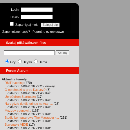
Login:
Hasło:
Zapamiętaj mnie
Zapomniane hasło?
Poproś o członkostwo
Szukaj plików/Search files
Gry
Użytki
Dema
Forum Atarum
Aktualne tematy
RMT hacking
(470)
ostatni: 07-08-2026 22:25, emkay
O co chodzi w grze Kasiarz?
(8)
ostatni: 07-08-2026 21:46, Kaz
Uprościłem Starquake
(17)
ostatni: 07-08-2026 21:26, Kaz
Narzędzie do ditheringu na Atari ...
(28)
ostatni: 07-08-2026 21:23, Kaz
Muzycy scenowi...
(135)
ostatni: 07-08-2026 21:18, Kaz
Studio komputerowe The Marauder -...
(251)
ostatni: 07-08-2026 21:10, Kaz
Starquake VBXE
(17)
ostatni: 07-08-2026 21:09, Kaz