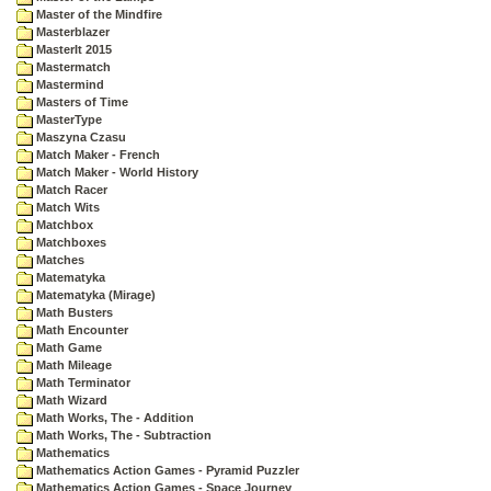
Master of the Mindfire
Masterblazer
MasterIt 2015
Mastermatch
Mastermind
Masters of Time
MasterType
Maszyna Czasu
Match Maker - French
Match Maker - World History
Match Racer
Match Wits
Matchbox
Matchboxes
Matches
Matematyka
Matematyka (Mirage)
Math Busters
Math Encounter
Math Game
Math Mileage
Math Terminator
Math Wizard
Math Works, The - Addition
Math Works, The - Subtraction
Mathematics
Mathematics Action Games - Pyramid Puzzler
Mathematics Action Games - Space Journey