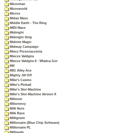
Microman
Microworld
Microx
Midas Maze
Middle Earth - The Ring
MIDI Maze
Midnight
Midnight Strip
Midnite Magic
Midway Campaign
Miecz Przeznaczenia
Miecze Valdgira
Miecze Valdgira II - Wladca Gor
Mif
MIG Alley Ace
Mighty Jill Off
Mike's Casino
Mike's Pinball
Mike's Slot-Machine
Mike's Slot-Machine Version II
Milioner
Milionerzy
Milk Nuts
Milk Race
Milligreen
Millionaire (Blue Chip Software)
Millionaire PL
Millipede