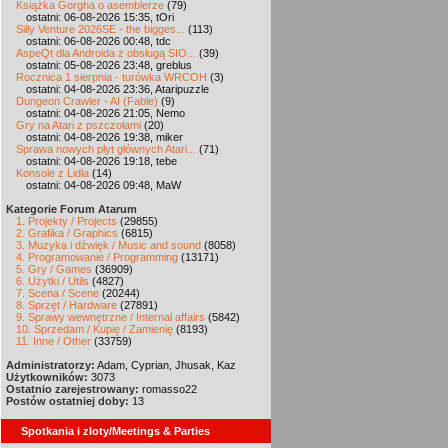
Książka Gorgha o asemblerze
(79)
ostatni: 06-08-2026 15:35, tOri
Silly Venture 2026SE - the bigges...
(113)
ostatni: 06-08-2026 00:48, tdc
AspeQt dla Androida z obsługą SIO...
(39)
ostatni: 05-08-2026 23:48, greblus
Rocznica 1 sierpnia - turówka WRCOH
(3)
ostatni: 04-08-2026 23:36, Ataripuzzle
Dungeon Crawler - AI (Fable)
(9)
ostatni: 04-08-2026 21:05, Nemo
Gry na Atari z pszczołami
(20)
ostatni: 04-08-2026 19:38, miker
Sprawa nowych płyt głównych Atari...
(71)
ostatni: 04-08-2026 19:18, tebe
Konsole z Lidla
(14)
ostatni: 04-08-2026 09:48, MaW
Kategorie Forum Atarum
1. Projekty / Projects
(29855)
2. Grafika / Graphics
(6815)
3. Muzyka i dźwięk / Music and sound
(8058)
4. Programowanie / Programming
(13171)
5. Gry / Games
(36909)
6. Użytki / Utils
(4827)
7. Scena / Scene
(20244)
8. Sprzęt / Hardware
(27891)
9. Sprawy wewnętrzne / Internal affairs
(5842)
10. Sprzedam / Kupię / Zamienię
(8193)
11. Inne / Other
(33759)
Administratorzy:
Adam, Cyprian, Jhusak, Kaz
Użytkowników:
3073
Ostatnio zarejestrowany:
romasso22
Postów ostatniej doby:
13
Spotkania i zloty/Meetings & Parties