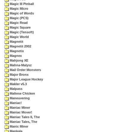
Magic III Pinball
Magic Micro
Magic of Words
Magic (PCS)
Magic Read
Magic Square
Magic (Tensoft)
Magic World
Magnetit
Magnetit 2002
Magnetix
Magnex
Mahjong XE
Mahna-Malysz
Mail Order Monsters
Major Bronx
Major League Hockey
Makler v5.3
Malpass
Maltese Chicken
Maneuvering
Maniac!
Maniac Miner
Maniac Mover!
Maniac Tales II, The
Maniac Tales, The
Manic Miner
Mankala