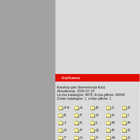
Gry/Games
Katalog gier (konwencja Kaz)
Aktualizacja: 2026-07-19
Liczba katalogów: 8878, liczba plików: 40040
Zmian katalogów: 1, zmian plików: 1
0-9
A
B
C
D
E
F
G
H
I
J
K
L
M
N
O
P
Q
R
S
T
U
V
W
X