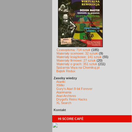
Czasopisma: 714 sztuk
(185)
Materiały scenowe: 32 sztuki
(9)
Materiały książkowe: 141 sztuk
(55)
Materiały firmowe: 27 sztuk
(20)
Materiały o grach: 351 sztuk
(211)
Spiżarnia Voya na Chomikuj.pl
Bajtek Redux
Zasoby wiedzy
Atariki
XWiki
Gury's Atari 8-bit Forever
Atarimania
Atari Archives
Drygol's Retro Hacks
XL Search
Kontakt
HI SCORE CAFÉ