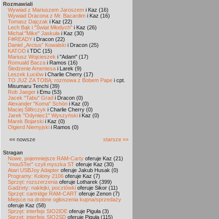
Rozmawiali
Wywiad z Mariuszem Jaroszem
i Kaz (16)
Wywiad Dracona z Mr. Bacardim
i Kaz (16)
Tomasz Dajczak
i Kaz (22)
Lech Bąk i "Świat Młodych"
i Kaz (26)
Michał "Mike" Jaskuła
i Kaz (30)
F#READY
i Dracon (22)
Daniel „Arctus” Kowalski
i Dracon (25)
KATOD
i TDC (15)
Mariusz Wojcieszek
i "Adam" (17)
Romuald Bacza
i Ramos (16)
Śledzenie Amentesa
i Larek (9)
Leszek Łuciów
i Charlie Cherry (17)
TO JUŻ ZA TOBĄ: rozmowa z Bobem Pape
i cpt.
Misumaru Tenchi (39)
Rob Jaeger
i Emu (53)
Jacek "Tabu" Grad
i Dracon (0)
Alexander "Koma" Schön
i Kaz (0)
Maciej Ślifirczyk
i Charlie Cherry (0)
Jarek "Odyniec1" Wyszyński
i Kaz (0)
Marek Bojarski
i Kaz (0)
Olgierd Niemyjski
i Ramos (0)
«« nowsze
starsze »»
Stragan
Nowe, pojemniejsze RAM-Carty
oferuje Kaz (21)
"mouSTer" czyli myszka ST
oferuje Kaz (30)
Atari USBJoy Adapter
oferuje Jakub Husak (0)
Programy: Kolony 2106
oferuje Kaz (7)
Sprzęt: rozszerzenia
oferuje Lotharek (399)
Gadżety: naklejki, pocztówki
oferuje Sikor (11)
Sprzęt: cartridge RAM-CART
oferuje Zenon (7)
Miejsce na drobne ogłoszenia kupna/sprzedaży
oferuje Kaz (58)
Sprzęt: interfejs SIO2IDE
oferuje Piguła (3)
Sprzęt: interfejs SIO2SD
oferuje Piguła (115)