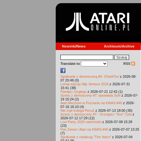
Nowinki/News
Archiwum/Archive
Translate to
RSS
Spotkanie z demosceną #9: STeel/Tori
z 2026-08-
07 20:49 (0)
Letnia edycja Silly Venture 2026
z 2026-07-31
15:41 (38)
Pamięci Jurgiego
z 2026-07-21 12:42 (1)
Sceny z demosceny #7: opowiada SuN
z 2026-07-
19 15:24 (2)
Atari Muzeum w Poznaniu na KWAS #40
z 2026-
07-16 16:10 (4)
Nie żyje kolega Pecuś
z 2026-07-13 18:00 (30)
Sceny z demosceny #7 - Grzegorz "Sun" Żyła
z
2026-07-12 17:29 (12)
Lost Party 2026 nadchodzi
z 2026-07-08 15:28
(23)
Pan Zenon i Atari na KWAS #40
z 2026-07-07 13:25
(7)
Spotkanie z redakcją "The Voice"
z 2026-07-04
07:42 (9)