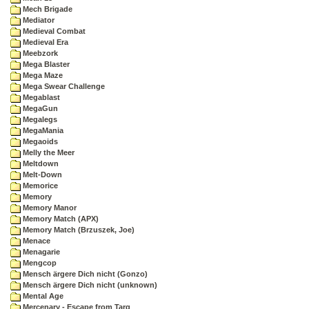
Mech Brigade
Mediator
Medieval Combat
Medieval Era
Meebzork
Mega Blaster
Mega Maze
Mega Swear Challenge
Megablast
MegaGun
Megalegs
MegaMania
Megaoids
Melly the Meer
Meltdown
Melt-Down
Memorice
Memory
Memory Manor
Memory Match (APX)
Memory Match (Brzuszek, Joe)
Menace
Menagarie
Mengcop
Mensch ärgere Dich nicht (Gonzo)
Mensch ärgere Dich nicht (unknown)
Mental Age
Mercenary - Escape from Targ