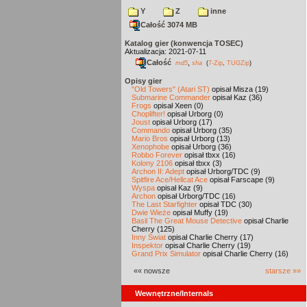
Y
Z
inne
Całość 3074 MB
Katalog gier (konwencja TOSEC)
Aktualizacja: 2021-07-11
Całość
,
md5
sha
(
7-Zip
,
TUGZip
)
Opisy gier
"Old Towers" (Atari ST)
opisał Misza (19)
Submarine Commander
opisał Kaz (36)
Frogs
opisał Xeen (0)
Choplifter!
opisał Urborg (0)
Joust
opisał Urborg (17)
Commando
opisał Urborg (35)
Mario Bros
opisał Urborg (13)
Xenophobe
opisał Urborg (36)
Robbo Forever
opisał tbxx (16)
Kolony 2106
opisał tbxx (3)
Archon II: Adept
opisał Urborg/TDC (9)
Spitfire Ace/Hellcat Ace
opisał Farscape (9)
Wyspa
opisał Kaz (9)
Archon
opisał Urborg/TDC (16)
The Last Starfighter
opisał TDC (30)
Dwie Wieże
opisał Muffy (19)
Basil The Great Mouse Detective
opisał Charlie
Cherry (125)
Inny Świat
opisał Charlie Cherry (17)
Inspektor
opisał Charlie Cherry (19)
Grand Prix Simulator
opisał Charlie Cherry (16)
«« nowsze
starsze »»
Wewnętrzne/Internals