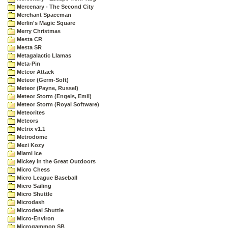
Mercenary - The Second City
Merchant Spaceman
Merlin's Magic Square
Merry Christmas
Mesta CR
Mesta SR
Metagalactic Llamas
Meta-Pin
Meteor Attack
Meteor (Germ-Soft)
Meteor (Payne, Russel)
Meteor Storm (Engels, Emil)
Meteor Storm (Royal Software)
Meteorites
Meteors
Metrix v1.1
Metrodome
Mezi Kozy
Miami Ice
Mickey in the Great Outdoors
Micro Chess
Micro League Baseball
Micro Sailing
Micro Shuttle
Microdash
Microdeal Shuttle
Micro-Environ
Microgammon SB