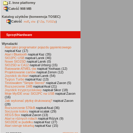
Z. Inne platformy
Całość 908 MB
Katalog użytków (konwencja TOSEC)
Całość
,
md5
sha
(
7-Zip
,
TUGZip
)
Sprzęt/Hardware
Wynalazki
Atari jako programator pojazdu gąsienicowego
napisał Kaz (17)
Atari i Bluetooth
napisał Kaz (35)
SIO2PC-USB
napisał Larek (46)
Nowe SIO2SD
napisał Larek (0)
SIO2SD w CA12
napisał Urborg (15)
Ratowanie ATMEL-ów
napisał Yoohaas (12)
Projektowanie cartów
napisał Zenon (12)
Joystick do Atari
napisał Larek (54)
Tygrys Turbo
napisał Kaz (13)
Testowałem "Simple Stereo"
napisał Zaxon (5)
Rozszerzenie 1MB
napisał Asal (21)
Joystick trzyprzyciskowy
napisał Sikor (18)
Moje MyIDE oraz SIO2PC na USB
napisał Zaxon
(16)
Jak wykonać płytkę drukowaną?
napisał Zaxon
(28)
Rozszerzenie 576kB
napisał Asal (36)
Soczyste kolory
napisał scalak (29)
XEGS Box
napisał Zaxon (13)
Atari w różnych rolach
napisał Różyk (9)
SIO2IDE w pudełku
napisał Kaz (27)
Atari steruje tokarką
napisał Kaz (15)