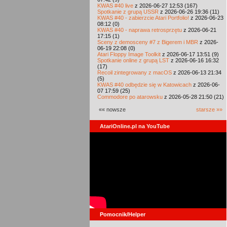
KWAS #40 live
z 2026-06-27 12:53 (167)
Spotkanie z grupą USSR
z 2026-06-26 19:36 (11)
KWAS #40 - zabierzcie Atari Portfolio!
z 2026-06-23
08:12 (0)
KWAS #40 - naprawa retrosprzętu
z 2026-06-21
17:15 (1)
Sceny z demosceny #7 z Bigerem i MBR
z 2026-
06-19 22:08 (0)
Atari Floppy Image Toolkit
z 2026-06-17 13:51 (9)
Spotkanie online z grupą LST
z 2026-06-16 16:32
(17)
Recoil zintegrowany z macOS
z 2026-06-13 21:34
(5)
KWAS #40 odbędzie się w Katowicach
z 2026-06-
07 17:59 (25)
Commodore po atarowsku
z 2026-05-28 21:50 (21)
«« nowsze
starsze »»
AtariOnline.pl na YouTube
Pomocnik/Helper