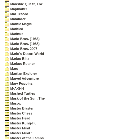
Mansbie Quest, The
Mapmaker
Mar Tesoro
Marauder
Marble Magic
Marbled
Marinus
Mario Bros. (1983)
Mario Bros. (1988)
Mario Bros. 2007
Mario's Desert World
Market Blitz
Markus Rosner
Mars
Martian Explorer
Marvel Adventure
Mary Poppins
M-A-S-H
Mashed Turtles
Mask of the Sun, The
Masox
Master Blaster
Master Chess
Master Head
Master Kung-Fu
Master Mind
Master Mind 1
Master of the Lamps