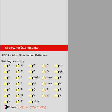
Społeczność/Community
ADDA - Atari Demoscene DAtabase
Katalog scenowy
#
A
B
C
cp
D
E
F
G
gfx
H
I
!info
inne
J
K
L
M
msx
N
O
P
Q
R
S
T
U
V
W
X
Y
Z
ziny
Całość
,
md5
sha
(
7-Zip
,
TUGZip
)