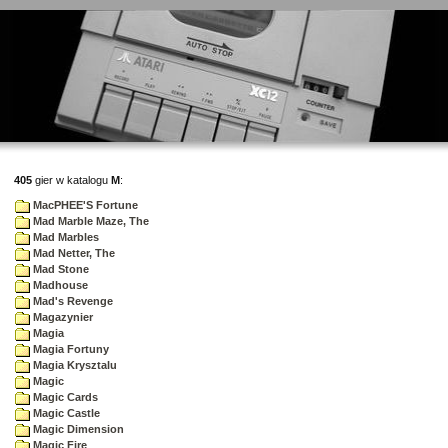
405
gier w katalogu
M
:
MacPHEE'S Fortune
Mad Marble Maze, The
Mad Marbles
Mad Netter, The
Mad Stone
Madhouse
Mad's Revenge
Magazynier
Magia
Magia Fortuny
Magia Krysztalu
Magic
Magic Cards
Magic Castle
Magic Dimension
Magic Fire