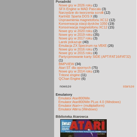
Poradniki
Nowe gry w 2026 roku
(1)
SFX-Engine w MAD Pascalu
(3)
Narzędzie do tworzenia scrolli
(12)
Kartridż Sparta DOS X
(6)
Usprawnienia magnetofonu XC12
(12)
Konserwacja stacji dysków 1050
(19)
Konserwacja magnetofonu XC12
(15)
Nowe gry w 2020 roku
(2)
Nowe gry w 2019 roku
(35)
Nowe gry w 2017 roku
(3)
Larek pokazuje
(40)
Emulacja ZX Spectrum na VBXE
(26)
Nowe gry w 2016 roku
(7)
Nowe gry w 2015 roku
(4)
Partycjonowanie karty SIDE (APT/FAT16/FAT32)
(1)
BMPVIEW
(34)
Atari ST dla opornych
(75)
Nowe gry w 2014 roku
(19)
Tritone engine
(11)
QChan Engine
(6)
nowsze
starsze
Emulatory
Emulator Atari800Win
Emulator Atari800Win PLus 4.0 (Windows)
Emulator Atari++ (multiplatform)
Emulator Altirra (Windows)
Biblioteka Atarowca