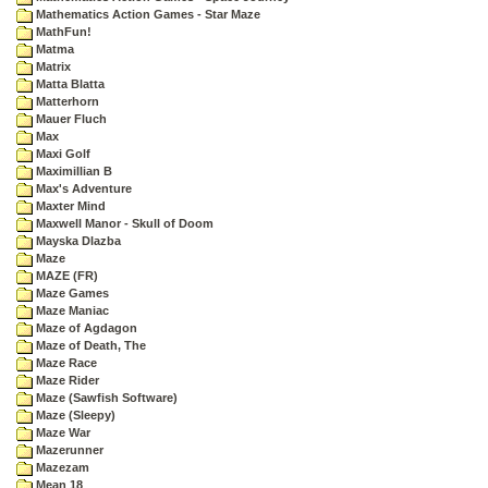
Mathematics Action Games - Star Maze
MathFun!
Matma
Matrix
Matta Blatta
Matterhorn
Mauer Fluch
Max
Maxi Golf
Maximillian B
Max's Adventure
Maxter Mind
Maxwell Manor - Skull of Doom
Mayska Dlazba
Maze
MAZE (FR)
Maze Games
Maze Maniac
Maze of Agdagon
Maze of Death, The
Maze Race
Maze Rider
Maze (Sawfish Software)
Maze (Sleepy)
Maze War
Mazerunner
Mazezam
Mean 18