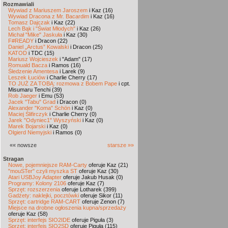
Rozmawiali
Wywiad z Mariuszem Jaroszem
i Kaz (16)
Wywiad Dracona z Mr. Bacardim
i Kaz (16)
Tomasz Dajczak
i Kaz (22)
Lech Bąk i "Świat Młodych"
i Kaz (26)
Michał "Mike" Jaskuła
i Kaz (30)
F#READY
i Dracon (22)
Daniel „Arctus” Kowalski
i Dracon (25)
KATOD
i TDC (15)
Mariusz Wojcieszek
i "Adam" (17)
Romuald Bacza
i Ramos (16)
Śledzenie Amentesa
i Larek (9)
Leszek Łuciów
i Charlie Cherry (17)
TO JUŻ ZA TOBĄ: rozmowa z Bobem Pape
i cpt.
Misumaru Tenchi (39)
Rob Jaeger
i Emu (53)
Jacek "Tabu" Grad
i Dracon (0)
Alexander "Koma" Schön
i Kaz (0)
Maciej Ślifirczyk
i Charlie Cherry (0)
Jarek "Odyniec1" Wyszyński
i Kaz (0)
Marek Bojarski
i Kaz (0)
Olgierd Niemyjski
i Ramos (0)
«« nowsze
starsze »»
Stragan
Nowe, pojemniejsze RAM-Carty
oferuje Kaz (21)
"mouSTer" czyli myszka ST
oferuje Kaz (30)
Atari USBJoy Adapter
oferuje Jakub Husak (0)
Programy: Kolony 2106
oferuje Kaz (7)
Sprzęt: rozszerzenia
oferuje Lotharek (399)
Gadżety: naklejki, pocztówki
oferuje Sikor (11)
Sprzęt: cartridge RAM-CART
oferuje Zenon (7)
Miejsce na drobne ogłoszenia kupna/sprzedaży
oferuje Kaz (58)
Sprzęt: interfejs SIO2IDE
oferuje Piguła (3)
Sprzęt: interfejs SIO2SD
oferuje Piguła (115)