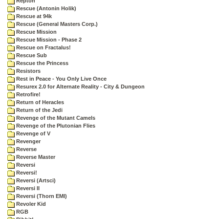
Repton
Rescue (Antonin Holik)
Rescue at 94k
Rescue (General Masters Corp.)
Rescue Mission
Rescue Mission - Phase 2
Rescue on Fractalus!
Rescue Sub
Rescue the Princess
Resistors
Rest in Peace - You Only Live Once
Resurex 2.0 for Alternate Reality - City & Dungeon
Retrofire!
Return of Heracles
Return of the Jedi
Revenge of the Mutant Camels
Revenge of the Plutonian Flies
Revenge of V
Revenger
Reverse
Reverse Master
Reversi
Reversi!
Reversi (Artsci)
Reversi II
Reversi (Thorn EMI)
Revoler Kid
RGB