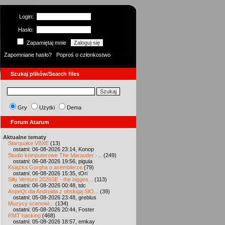
Login:
Hasło:
Zapamiętaj mnie
Zapomniane hasło?
Poproś o członkostwo
Szukaj plików/Search files
Gry
Użytki
Dema
Forum Atarum
Aktualne tematy
Starquake VBXE
(13)
ostatni: 06-08-2026 23:14, Konop
Studio komputerowe The Marauder -...
(249)
ostatni: 06-08-2026 19:56, pigula
Książka Gorgha o asemblerze
(79)
ostatni: 06-08-2026 15:35, tOri
Silly Venture 2026SE - the bigges...
(113)
ostatni: 06-08-2026 00:48, tdc
AspeQt dla Androida z obsługą SIO...
(39)
ostatni: 05-08-2026 23:48, greblus
Muzycy scenowi...
(134)
ostatni: 05-08-2026 20:44, Foster
RMT hacking
(468)
ostatni: 05-08-2026 18:57, emkay