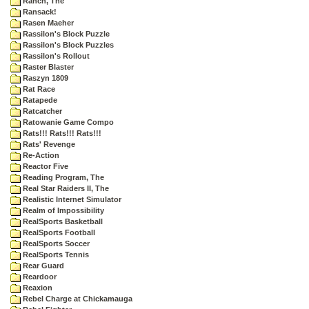
Ranch, The
Ransack!
Rasen Maeher
Rassilon's Block Puzzle
Rassilon's Block Puzzles
Rassilon's Rollout
Raster Blaster
Raszyn 1809
Rat Race
Ratapede
Ratcatcher
Ratowanie Game Compo
Rats!!! Rats!!! Rats!!!
Rats' Revenge
Re-Action
Reactor Five
Reading Program, The
Real Star Raiders II, The
Realistic Internet Simulator
Realm of Impossibility
RealSports Basketball
RealSports Football
RealSports Soccer
RealSports Tennis
Rear Guard
Reardoor
Reaxion
Rebel Charge at Chickamauga