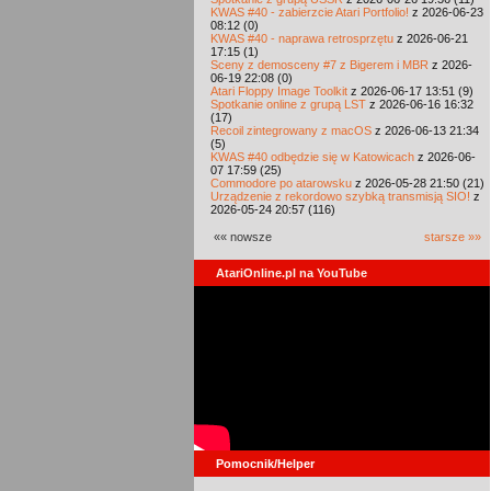
KWAS #40 - zabierzcie Atari Portfolio!
z 2026-06-23
08:12 (0)
KWAS #40 - naprawa retrosprzętu
z 2026-06-21
17:15 (1)
Sceny z demosceny #7 z Bigerem i MBR
z 2026-
06-19 22:08 (0)
Atari Floppy Image Toolkit
z 2026-06-17 13:51 (9)
Spotkanie online z grupą LST
z 2026-06-16 16:32
(17)
Recoil zintegrowany z macOS
z 2026-06-13 21:34
(5)
KWAS #40 odbędzie się w Katowicach
z 2026-06-
07 17:59 (25)
Commodore po atarowsku
z 2026-05-28 21:50 (21)
Urządzenie z rekordowo szybką transmisją SIO!
z
2026-05-24 20:57 (116)
«« nowsze
starsze »»
AtariOnline.pl na YouTube
Pomocnik/Helper