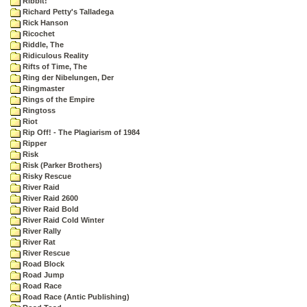
Ribbit!
Richard Petty's Talladega
Rick Hanson
Ricochet
Riddle, The
Ridiculous Reality
Rifts of Time, The
Ring der Nibelungen, Der
Ringmaster
Rings of the Empire
Ringtoss
Riot
Rip Off! - The Plagiarism of 1984
Ripper
Risk
Risk (Parker Brothers)
Risky Rescue
River Raid
River Raid 2600
River Raid Bold
River Raid Cold Winter
River Rally
River Rat
River Rescue
Road Block
Road Jump
Road Race
Road Race (Antic Publishing)