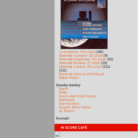
Czasopisma: 714 sztuk
(185)
Materiały scenowe: 32 sztuki
(9)
Materiały książkowe: 141 sztuk
(55)
Materiały firmowe: 27 sztuk
(20)
Materiały o grach: 351 sztuk
(211)
(211)
Spiżarnia Voya na Chomikuj.pl
Bajtek Redux
Zasoby wiedzy
Atariki
XWiki
Gury's Atari 8-bit Forever
Atarimania
Atari Archives
Drygol's Retro Hacks
XL Search
Kontakt
HI SCORE CAFÉ