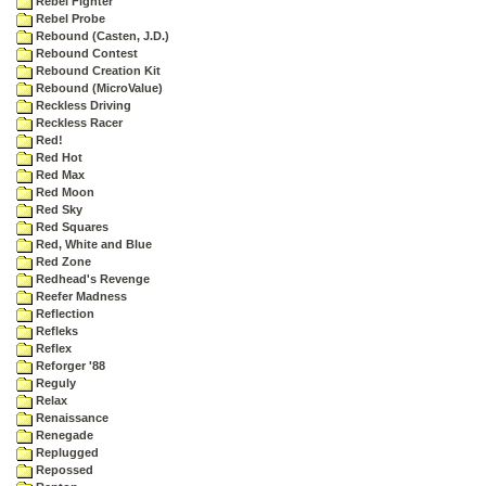
Rebel Fighter
Rebel Probe
Rebound (Casten, J.D.)
Rebound Contest
Rebound Creation Kit
Rebound (MicroValue)
Reckless Driving
Reckless Racer
Red!
Red Hot
Red Max
Red Moon
Red Sky
Red Squares
Red, White and Blue
Red Zone
Redhead's Revenge
Reefer Madness
Reflection
Refleks
Reflex
Reforger '88
Reguly
Relax
Renaissance
Renegade
Replugged
Repossed