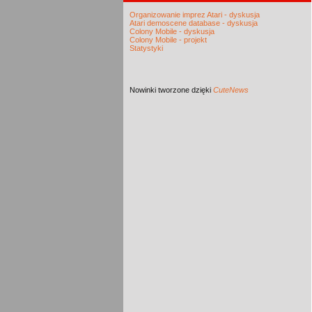
Organizowanie imprez Atari - dyskusja
Atari demoscene database - dyskusja
Colony Mobile - dyskusja
Colony Mobile - projekt
Statystyki
Nowinki
tworzone dzięki
CuteNews