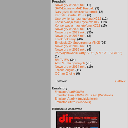
Poradniki
Nowe gry w 2026 roku
(1)
SFX-Engine w MAD Pascalu
(3)
Narzędzie do tworzenia scrolli
(12)
Kartridż Sparta DOS X
(6)
Usprawnienia magnetofonu XC12
(12)
Konserwacja stacji dysków 1050
(19)
Konserwacja magnetofonu XC12
(15)
Nowe gry w 2020 roku
(2)
Nowe gry w 2019 roku
(35)
Nowe gry w 2017 roku
(3)
Larek pokazuje
(40)
Emulacja ZX Spectrum na VBXE
(26)
Nowe gry w 2016 roku
(7)
Nowe gry w 2015 roku
(4)
Partycjonowanie karty SIDE (APT/FAT16/FAT32)
(1)
BMPVIEW
(34)
Atari ST dla opornych
(75)
Nowe gry w 2014 roku
(19)
Tritone engine
(11)
QChan Engine
(6)
nowsze
starsze
Emulatory
Emulator Atari800Win
Emulator Atari800Win PLus 4.0 (Windows)
Emulator Atari++ (multiplatform)
Emulator Altirra (Windows)
Biblioteka Atarowca