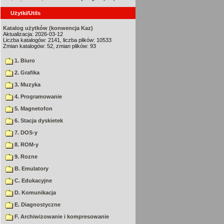
Użytki/Utils
Katalog użytków (konwencja Kaz)
Aktualizacja: 2026-03-12
Liczba katalogów: 2141, liczba plików: 10533
Zmian katalogów: 52, zmian plików: 93
1. Biuro
2. Grafika
3. Muzyka
4. Programowanie
5. Magnetofon
6. Stacja dyskietek
7. DOS-y
8. ROM-y
9. Rozne
B. Emulatory
C. Edukacyjne
D. Komunikacja
E. Diagnostyczne
F. Archiwizowanie i kompresowanie