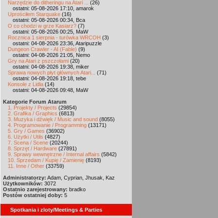
Narzędzie do ditheringu na Atari ...
(26)
ostatni: 05-08-2026 17:10, amarok
Uprościłem Starquake
(16)
ostatni: 05-08-2026 00:34, Bca
O co chodzi w grze Kasiarz?
(7)
ostatni: 05-08-2026 00:25, MaW
Rocznica 1 sierpnia - turówka WRCOH
(3)
ostatni: 04-08-2026 23:36, Ataripuzzle
Dungeon Crawler - AI (Fable)
(9)
ostatni: 04-08-2026 21:05, Nemo
Gry na Atari z pszczołami
(20)
ostatni: 04-08-2026 19:38, miker
Sprawa nowych płyt głównych Atari...
(71)
ostatni: 04-08-2026 19:18, tebe
Konsole z Lidla
(14)
ostatni: 04-08-2026 09:48, MaW
Kategorie Forum Atarum
1. Projekty / Projects
(29854)
2. Grafika / Graphics
(6813)
3. Muzyka i dźwięk / Music and sound
(8055)
4. Programowanie / Programming
(13171)
5. Gry / Games
(36902)
6. Użytki / Utils
(4827)
7. Scena / Scene
(20244)
8. Sprzęt / Hardware
(27891)
9. Sprawy wewnętrzne / Internal affairs
(5842)
10. Sprzedam / Kupię / Zamienię
(8193)
11. Inne / Other
(33759)
Administratorzy:
Adam, Cyprian, Jhusak, Kaz
Użytkowników:
3072
Ostatnio zarejestrowany:
bradko
Postów ostatniej doby:
5
Spotkania i zloty/Meetings & Parties