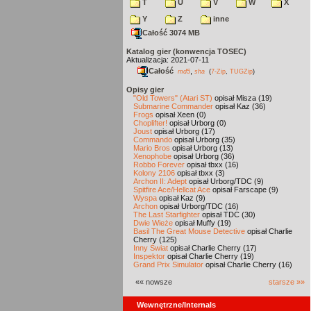
T
U
V
W
X
Y
Z
inne
Całość 3074 MB
Katalog gier (konwencja TOSEC)
Aktualizacja: 2021-07-11
Całość
,
md5
sha
(
7-Zip
,
TUGZip
)
Opisy gier
"Old Towers" (Atari ST)
opisał Misza (19)
Submarine Commander
opisał Kaz (36)
Frogs
opisał Xeen (0)
Choplifter!
opisał Urborg (0)
Joust
opisał Urborg (17)
Commando
opisał Urborg (35)
Mario Bros
opisał Urborg (13)
Xenophobe
opisał Urborg (36)
Robbo Forever
opisał tbxx (16)
Kolony 2106
opisał tbxx (3)
Archon II: Adept
opisał Urborg/TDC (9)
Spitfire Ace/Hellcat Ace
opisał Farscape (9)
Wyspa
opisał Kaz (9)
Archon
opisał Urborg/TDC (16)
The Last Starfighter
opisał TDC (30)
Dwie Wieże
opisał Muffy (19)
Basil The Great Mouse Detective
opisał Charlie
Cherry (125)
Inny Świat
opisał Charlie Cherry (17)
Inspektor
opisał Charlie Cherry (19)
Grand Prix Simulator
opisał Charlie Cherry (16)
«« nowsze
starsze »»
Wewnętrzne/Internals