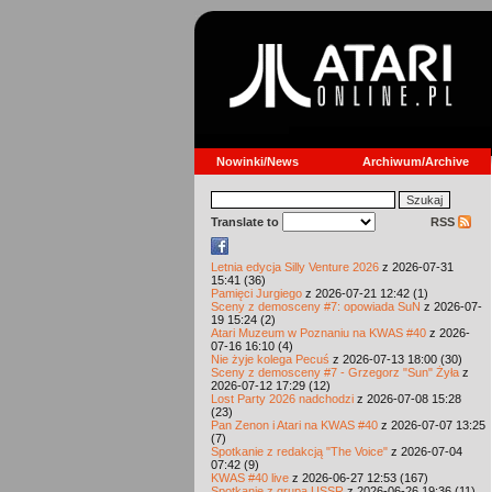
Nowinki/News
Archiwum/Archive
Translate to
RSS
Letnia edycja Silly Venture 2026
z 2026-07-31
15:41 (36)
Pamięci Jurgiego
z 2026-07-21 12:42 (1)
Sceny z demosceny #7: opowiada SuN
z 2026-07-
19 15:24 (2)
Atari Muzeum w Poznaniu na KWAS #40
z 2026-
07-16 16:10 (4)
Nie żyje kolega Pecuś
z 2026-07-13 18:00 (30)
Sceny z demosceny #7 - Grzegorz "Sun" Żyła
z
2026-07-12 17:29 (12)
Lost Party 2026 nadchodzi
z 2026-07-08 15:28
(23)
Pan Zenon i Atari na KWAS #40
z 2026-07-07 13:25
(7)
Spotkanie z redakcją "The Voice"
z 2026-07-04
07:42 (9)
KWAS #40 live
z 2026-06-27 12:53 (167)
Spotkanie z grupą USSR
z 2026-06-26 19:36 (11)