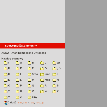
Społeczność/Community
ADDA - Atari Demoscene DAtabase
Katalog scenowy
#
A
B
C
cp
D
E
F
G
gfx
H
I
!info
inne
J
K
L
M
msx
N
O
P
Q
R
S
T
U
V
W
X
Y
Z
ziny
Całość
,
md5
sha
(
7-Zip
,
TUGZip
)