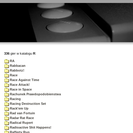
336
gier w katalogu
R
:
RA
Rabbacan
Rabbotz!
Race
Race Against Time
Race Attack!
Race in Space
Rachunek Prawdopodobienstwa
Racing
Racing Destruction Set
Rack'em Up
Rad van Fortuin
Radar Rat Race
Radical Rupert
Radioactive Shit Happens!
Rafferty Run