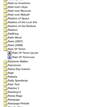
Raid on Gravitron
Raid over Libya
Raid over Moscow
Raid over Walsall
Raiders of Space
Raiders of the Lost Ark
Raiders of the Reebok
Raidus!
RailKing
Rails West!
Raim (2007)
Raim (2008)
Rain Of Terror
Rain Of Terror (p).atr
Rain Of Terror.xex
Rainbow Walker
Rainstorm
Rainy Day Games
Rajd
Rakieta
Rally Speedway
Ram Test
Rambo 1
Rambug II
Ramp Rage
Rampage
Rampage Pinball