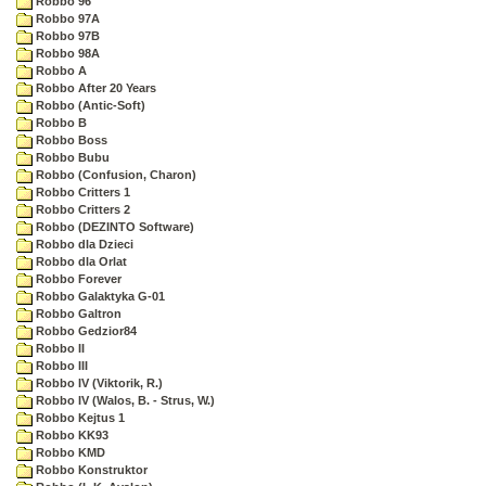
Robbo 96
Robbo 97A
Robbo 97B
Robbo 98A
Robbo A
Robbo After 20 Years
Robbo (Antic-Soft)
Robbo B
Robbo Boss
Robbo Bubu
Robbo (Confusion, Charon)
Robbo Critters 1
Robbo Critters 2
Robbo (DEZINTO Software)
Robbo dla Dzieci
Robbo dla Orlat
Robbo Forever
Robbo Galaktyka G-01
Robbo Galtron
Robbo Gedzior84
Robbo II
Robbo III
Robbo IV (Viktorik, R.)
Robbo IV (Walos, B. - Strus, W.)
Robbo Kejtus 1
Robbo KK93
Robbo KMD
Robbo Konstruktor