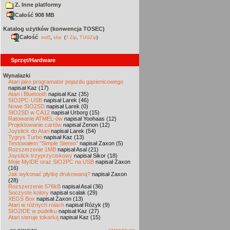
Z. Inne platformy
Całość 908 MB
Katalog użytków (konwencja TOSEC)
Całość
,
md5
sha
(
7-Zip
,
TUGZip
)
Sprzęt/Hardware
Wynalazki
Atari jako programator pojazdu gąsienicowego
napisał Kaz (17)
Atari i Bluetooth
napisał Kaz (35)
SIO2PC-USB
napisał Larek (46)
Nowe SIO2SD
napisał Larek (0)
SIO2SD w CA12
napisał Urborg (15)
Ratowanie ATMEL-ów
napisał Yoohaas (12)
Projektowanie cartów
napisał Zenon (12)
Joystick do Atari
napisał Larek (54)
Tygrys Turbo
napisał Kaz (13)
Testowałem "Simple Stereo"
napisał Zaxon (5)
Rozszerzenie 1MB
napisał Asal (21)
Joystick trzyprzyciskowy
napisał Sikor (18)
Moje MyIDE oraz SIO2PC na USB
napisał Zaxon
(16)
Jak wykonać płytkę drukowaną?
napisał Zaxon
(28)
Rozszerzenie 576kB
napisał Asal (36)
Soczyste kolory
napisał scalak (29)
XEGS Box
napisał Zaxon (13)
Atari w różnych rolach
napisał Różyk (9)
SIO2IDE w pudełku
napisał Kaz (27)
Atari steruje tokarką
napisał Kaz (15)