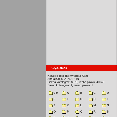
Gry/Games
Katalog gier (konwencja Kaz)
Aktualizacja: 2026-07-19
Liczba katalogów: 8878, liczba plików: 40040
Zmian katalogów: 1, zmian plików: 1
0-9
A
B
C
D
E
F
G
H
I
J
K
L
M
N
O
P
Q
R
S