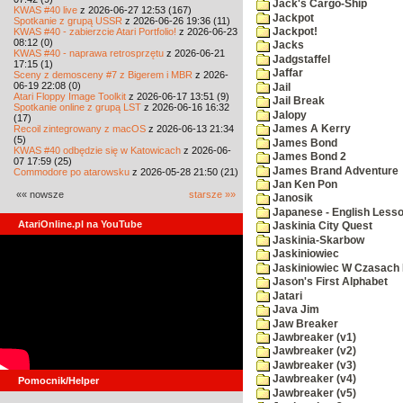
Jack's Cargo-Ship
KWAS #40 live
z 2026-06-27 12:53 (167)
Jackpot
Spotkanie z grupą USSR
z 2026-06-26 19:36 (11)
KWAS #40 - zabierzcie Atari Portfolio!
z 2026-06-23
Jackpot!
08:12 (0)
Jacks
KWAS #40 - naprawa retrosprzętu
z 2026-06-21
Jadgstaffel
17:15 (1)
Jaffar
Sceny z demosceny #7 z Bigerem i MBR
z 2026-
06-19 22:08 (0)
Jail
Atari Floppy Image Toolkit
z 2026-06-17 13:51 (9)
Jail Break
Spotkanie online z grupą LST
z 2026-06-16 16:32
Jalopy
(17)
Recoil zintegrowany z macOS
z 2026-06-13 21:34
James A Kerry
(5)
James Bond
KWAS #40 odbędzie się w Katowicach
z 2026-06-
James Bond 2
07 17:59 (25)
James Brand Adventure
Commodore po atarowsku
z 2026-05-28 21:50 (21)
Jan Ken Pon
«« nowsze
starsze »»
Janosik
Japanese - English Less
AtariOnline.pl na YouTube
Jaskinia City Quest
Jaskinia-Skarbow
Jaskiniowiec
Jaskiniowiec W Czasach I
Jason's First Alphabet
Jatari
Java Jim
Jaw Breaker
Jawbreaker (v1)
Jawbreaker (v2)
Jawbreaker (v3)
Jawbreaker (v4)
Pomocnik/Helper
Jawbreaker (v5)