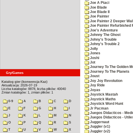
Joe A Ptaci
Joe Blade
Joe Blade II
Joe Painter
Joe Painter 2 Deeper Wal
Joe Painter Refurbished 
Joe's Adventure
Johnny The Ghost
Johny's Trouble
Johny's Trouble 2
Jolly
Jones
Joshi
Jot
Journey To The Golden M
Journey To The Planets
Gry/Games
Joust
Joy Joy Revolution
Katalog gier (konwencja Kaz)
Aktualizacja: 2026-07-19
Joy Ride
Liczba katalogów: 8878, liczba plików: 40040
Joyas
Zmian katalogów: 1, zmian plików: 1
Joystick Mastah
Joystick Maths
0-9
A
B
C
D
Joystick Word Hunt
E
F
G
H
I
Jr Pacman
Juegos Didacticos - Medi
J
K
L
M
N
Juegos Didacticos - Utile
Juggernaut
O
P
Q
R
S
Juggler (v1)
T
U
V
W
X
Juggler (v2)