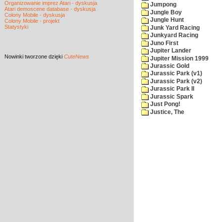
Organizowanie imprez Atari - dyskusja
Jumpong
Atari demoscene database - dyskusja
Jungle Boy
Colony Mobile - dyskusja
Jungle Hunt
Colony Mobile - projekt
Statystyki
Junk Yard Racing
Junkyard Racing
Juno First
Jupiter Lander
Nowinki
tworzone dzięki
CuteNews
Jupiter Mission 1999
Jurassic Gold
Jurassic Park (v1)
Jurassic Park (v2)
Jurassic Park II
Jurassic Spark
Just Pong!
Justice, The