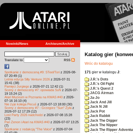
Nowinki/News
Archiwum/Archive
Katalog gier (konwe
Translate to
RSS
Wróc do katalogu
171
gier w katalogu
J
:
Spotkanie z demosceną #9: STeel/Tori
z 2026-08-
07 20:49 (1)
J.R.'s Dots
Letnia edycja Silly Venture 2026
z 2026-07-31
15:41 (38)
J.R.'s Oil Fight
Pamięci Jurgiego
z 2026-07-21 12:42 (1)
J.R.'s Quest 2
Sceny z demosceny #7: opowiada SuN
z 2026-07-
JACG Airman
19 15:24 (2)
Atari Muzeum w Poznaniu na KWAS #40
z 2026-
Ja-Jo
07-16 16:10 (4)
Jack And Jill
Nie żyje kolega Pecuś
z 2026-07-13 18:00 (30)
Jack N Jill
Sceny z demosceny #7 - Grzegorz "Sun" Żyła
z
Jack Pot
2026-07-12 17:29 (12)
Lost Party 2026 nadchodzi
z 2026-07-08 15:28
Jack Rabbit
(23)
Jack The Digger
Pan Zenon i Atari na KWAS #40
z 2026-07-07 13:25
Jack The Nipper
(7)
Spotkanie z redakcją "The Voice"
z 2026-07-04
Jack The Ripper Adventu
07:42 (9)