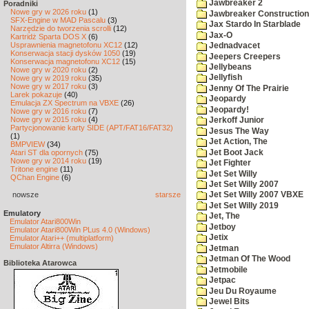
Jawbreaker 2
Poradniki
Nowe gry w 2026 roku
(1)
Jawbreaker Construction 
SFX-Engine w MAD Pascalu
(3)
Jax Stardo In Starblade
Narzędzie do tworzenia scrolli
(12)
Jax-O
Kartridż Sparta DOS X
(6)
Usprawnienia magnetofonu XC12
(12)
Jednadvacet
Konserwacja stacji dysków 1050
(19)
Jeepers Creepers
Konserwacja magnetofonu XC12
(15)
Jellybeans
Nowe gry w 2020 roku
(2)
Jellyfish
Nowe gry w 2019 roku
(35)
Nowe gry w 2017 roku
(3)
Jenny Of The Prairie
Larek pokazuje
(40)
Jeopardy
Emulacja ZX Spectrum na VBXE
(26)
Jeopardy!
Nowe gry w 2016 roku
(7)
Nowe gry w 2015 roku
(4)
Jerkoff Junior
Partycjonowanie karty SIDE (APT/FAT16/FAT32)
Jesus The Way
(1)
Jet Action, The
BMPVIEW
(34)
Jet Boot Jack
Atari ST dla opornych
(75)
Nowe gry w 2014 roku
(19)
Jet Fighter
Tritone engine
(11)
Jet Set Willy
QChan Engine
(6)
Jet Set Willy 2007
nowsze
starsze
Jet Set Willy 2007 VBXE
Jet Set Willy 2019
Emulatory
Jet, The
Emulator Atari800Win
Jetboy
Emulator Atari800Win PLus 4.0 (Windows)
Jetix
Emulator Atari++ (multiplatform)
Emulator Altirra (Windows)
Jetman
Jetman Of The Wood
Biblioteka Atarowca
Jetmobile
Jetpac
Jeu Du Royaume
Jewel Bits