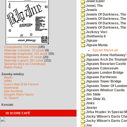
Jewel Eater
Jewel, The
Jewels
Jewels Of Darkness, The
Jewels Of Darkness, The 
Jewels Of Darkness, The 
Jewels Of Darkness, The
Jezkovy Voci
Jhothamia 6
Jigsaw
Jigsaw Mania
Czasopisma: 714 sztuk
(185)
Materiały scenowe: 32 sztuki
(9)
Jigsaw Mania.atr
Materiały książkowe: 141 sztuk
(55)
Jigsaws Anne Hathaway'
Materiały firmowe: 27 sztuk
(20)
Jigsaws Arch De Triump
Materiały o grach: 351 sztuk
(211)
Spiżarnia Voya na Chomikuj.pl
Jigsaws Bavarian Castle
Bajtek Redux
Jigsaws Colosseum
Jigsaws London Bridge
Zasoby wiedzy
Jigsaws Parthenon
Atariki
XWiki
Jigsaws Tower Bridge
Gury's Atari 8-bit Forever
Jigsaws Tower Of London
Atarimania
Jigsaws Windsor Castle
Atari Archives
Drygol's Retro Hacks
Jim Slide
XL Search
Jim Slide XL
Jinks
Kontakt
Jinxter
Jirka Hradec In Special M
HI SCORE CAFÉ
Jocky Wilson's Darts Cha
Jocky Wilson's Darts C
Joe