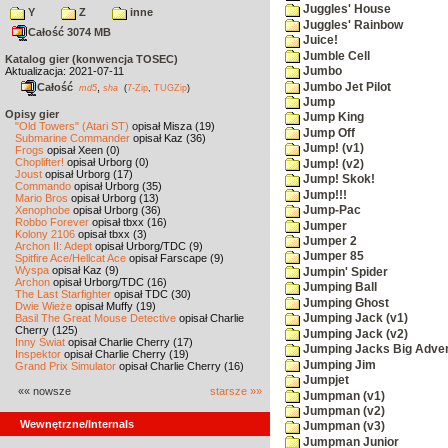
Juggles' House
Y
Z
inne
Juggles' Rainbow
Całość 3074 MB
Juice!
Jumble Cell
Katalog gier (konwencja TOSEC)
Aktualizacja: 2021-07-11
Jumbo
Jumbo Jet Pilot
Całość
,
md5
sha
(
7-Zip
,
TUGZip
)
Jump
Opisy gier
Jump King
"Old Towers" (Atari ST)
opisał Misza (19)
Jump Off
Submarine Commander
opisał Kaz (36)
Jump! (v1)
Frogs
opisał Xeen (0)
Choplifter!
opisał Urborg (0)
Jump! (v2)
Joust
opisał Urborg (17)
Jump! Skok!
Commando
opisał Urborg (35)
Jump!!!
Mario Bros
opisał Urborg (13)
Xenophobe
opisał Urborg (36)
Jump-Pac
Robbo Forever
opisał tbxx (16)
Jumper
Kolony 2106
opisał tbxx (3)
Jumper 2
Archon II: Adept
opisał Urborg/TDC (9)
Jumper 85
Spitfire Ace/Hellcat Ace
opisał Farscape (9)
Wyspa
opisał Kaz (9)
Jumpin' Spider
Archon
opisał Urborg/TDC (16)
Jumping Ball
The Last Starfighter
opisał TDC (30)
Jumping Ghost
Dwie Wieże
opisał Muffy (19)
Basil The Great Mouse Detective
opisał Charlie
Jumping Jack (v1)
Cherry (125)
Jumping Jack (v2)
Inny Świat
opisał Charlie Cherry (17)
Jumping Jacks Big Adve
Inspektor
opisał Charlie Cherry (19)
Jumping Jim
Grand Prix Simulator
opisał Charlie Cherry (16)
Jumpjet
«« nowsze
starsze »»
Jumpman (v1)
Jumpman (v2)
Wewnętrzne/Internals
Jumpman (v3)
Jumpman Junior