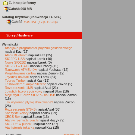
Z. Inne platformy
Całość 908 MB
Katalog użytków (konwencja TOSEC)
Całość
,
md5
sha
(
7-Zip
,
TUGZip
)
Sprzęt/Hardware
Wynalazki
Atari jako programator pojazdu gąsienicowego
napisał Kaz (17)
Atari i Bluetooth
napisał Kaz (35)
SIO2PC-USB
napisał Larek (46)
Nowe SIO2SD
napisał Larek (0)
SIO2SD w CA12
napisał Urborg (15)
Ratowanie ATMEL-ów
napisał Yoohaas (12)
Projektowanie cartów
napisał Zenon (12)
Joystick do Atari
napisał Larek (54)
Tygrys Turbo
napisał Kaz (13)
Testowałem "Simple Stereo"
napisał Zaxon (5)
Rozszerzenie 1MB
napisał Asal (21)
Joystick trzyprzyciskowy
napisał Sikor (18)
Moje MyIDE oraz SIO2PC na USB
napisał Zaxon
(16)
Jak wykonać płytkę drukowaną?
napisał Zaxon
(28)
Rozszerzenie 576kB
napisał Asal (36)
Soczyste kolory
napisał scalak (29)
XEGS Box
napisał Zaxon (13)
Atari w różnych rolach
napisał Różyk (9)
SIO2IDE w pudełku
napisał Kaz (27)
Atari steruje tokarką
napisał Kaz (15)