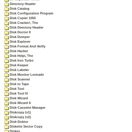
Directory Header
Disk Catalog
Disk Configuration Program
Disk Copier 1050
Disk Cracker!, The
Disk Directory Header
Disk Doctor II
Disk Dumper
Disk Explorer
Disk Format And Verify
Disk Hacker
Disk Helpi, The
Disk Iron Turbo
Disk Keeper
Disk Labeler
Disk Monitor Lestrade
Disk Scanner
Disk to Tape
Disk Tool
Disk Tool IV
Disk Wizard
Disk Wizard II
Disk-Cassette Manager
Diskcopy (v1)
Diskcopy (v2)
Disk-Doktor
Diskette Sector Copy
Diskey