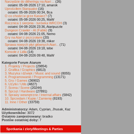
Narzędzie do ditheringu na Atari ...
(26)
ostatni: 05-08-2026 17:10, amarok
Uprościłem Starquake
(16)
ostatni: 05-08-2026 00:34, Bca
O co chodzi w grze Kasiarz?
(7)
ostatni: 05-08-2026 00:25, MaW
Rocznica 1 sierpnia - turówka WRCOH
(3)
ostatni: 04-08-2026 23:36, Ataripuzzle
Dungeon Crawler - AI (Fable)
(9)
ostatni: 04-08-2026 21:05, Nemo
Gry na Atari z pszczołami
(20)
ostatni: 04-08-2026 19:38, miker
Sprawa nowych płyt głównych Atari...
(71)
ostatni: 04-08-2026 19:18, tebe
Konsole z Lidla
(14)
ostatni: 04-08-2026 09:48, MaW
Kategorie Forum Atarum
1. Projekty / Projects
(29854)
2. Grafika / Graphics
(6813)
3. Muzyka i dźwięk / Music and sound
(8055)
4. Programowanie / Programming
(13171)
5. Gry / Games
(36902)
6. Użytki / Utils
(4827)
7. Scena / Scene
(20244)
8. Sprzęt / Hardware
(27891)
9. Sprawy wewnętrzne / Internal affairs
(5842)
10. Sprzedam / Kupię / Zamienię
(8193)
11. Inne / Other
(33759)
Administratorzy:
Adam, Cyprian, Jhusak, Kaz
Użytkowników:
3072
Ostatnio zarejestrowany:
bradko
Postów ostatniej doby:
7
Spotkania i zloty/Meetings & Parties