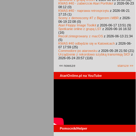
KWAS #40 - zabierzcie Atari Portfolio!
z 2026-06-23
08:12 (0)
KWAS #40 - naprawa retrosprzętu
z 2026-06-21
17:15 (1)
Sceny z demosceny #7 z Bigerem i MBR
z 2026-
06-19 22:08 (0)
Atari Floppy Image Toolkit
z 2026-06-17 13:51 (9)
Spotkanie online z grupą LST
z 2026-06-16 16:32
(16)
Recoil zintegrowany z macOS
z 2026-06-13 21:34
(5)
KWAS #40 odbędzie się w Katowicach
z 2026-06-
07 17:59 (25)
Commodore po atarowsku
z 2026-05-28 21:50 (21)
Urządzenie z rekordowo szybką transmisją SIO!
z
2026-05-24 20:57 (116)
«« nowsze
starsze »»
AtariOnline.pl na YouTube
Pomocnik/Helper