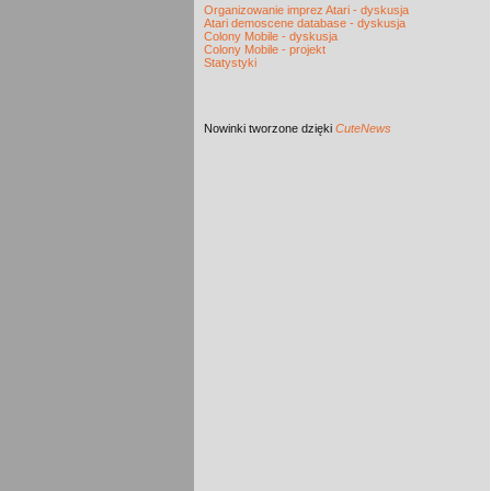
Organizowanie imprez Atari - dyskusja
Atari demoscene database - dyskusja
Colony Mobile - dyskusja
Colony Mobile - projekt
Statystyki
Nowinki
tworzone dzięki
CuteNews