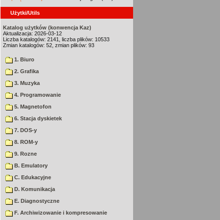
Użytki/Utils
Katalog użytków (konwencja Kaz)
Aktualizacja: 2026-03-12
Liczba katalogów: 2141, liczba plików: 10533
Zmian katalogów: 52, zmian plików: 93
1. Biuro
2. Grafika
3. Muzyka
4. Programowanie
5. Magnetofon
6. Stacja dyskietek
7. DOS-y
8. ROM-y
9. Rozne
B. Emulatory
C. Edukacyjne
D. Komunikacja
E. Diagnostyczne
F. Archiwizowanie i kompresowanie