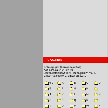
Gry/Games
Katalog gier (konwencja Kaz)
Aktualizacja: 2026-07-19
Liczba katalogów: 8878, liczba plików: 40040
Zmian katalogów: 1, zmian plików: 1
0-9
A
B
C
D
E
F
G
H
I
J
K
L
M
N
O
P
Q
R
S
T
U
V
W
X