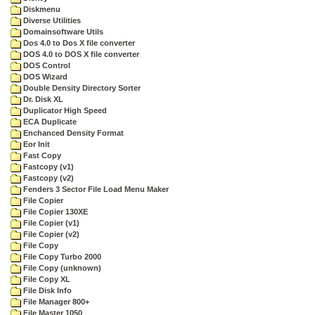
Diskmenu
Diverse Utilities
Domainsoftware Utils
Dos 4.0 to Dos X file converter
DOS 4.0 to DOS X file converter
DOS Control
DOS Wizard
Double Density Directory Sorter
Dr. Disk XL
Duplicator High Speed
ECA Duplicate
Enchanced Density Format
Eor Init
Fast Copy
Fastcopy (v1)
Fastcopy (v2)
Fenders 3 Sector File Load Menu Maker
File Copier
File Copier 130XE
File Copier (v1)
File Copier (v2)
File Copy
File Copy Turbo 2000
File Copy (unknown)
File Copy XL
File Disk Info
File Manager 800+
File Master 1050