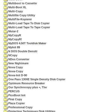
Multiboot to Cassette
Multi-Boot XL
Multi-Copy
Multifile Copy Utility
MultiFile-Kopierer
Multi-Load Tape To Disk Copier
Multi-Load Tape To Tape Copier
Mutar-2
MyCopyR
MyCopyR!
MyDOS 4.50T Tooldisk Maker
MyInit 89
N DOS Double Densiti
NCopy
NDos Converter
New Nightmare
Nova Copy
Nova-Copy
Nova-Init D-90
One Pass 130XE Single Density Disk Copier
Optimum Resource Breaker
Our Synchrocopy plus +, The
PERCUS
PicoBoot Init
Pirat Copy
Plaza Copier
Professional Copy
Protection Techniques Disk Utilities