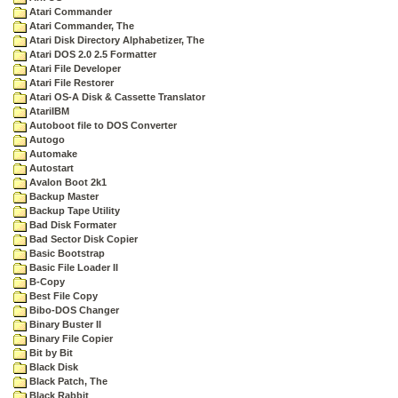
Atari Commander
Atari Commander, The
Atari Disk Directory Alphabetizer, The
Atari DOS 2.0 2.5 Formatter
Atari File Developer
Atari File Restorer
Atari OS-A Disk & Cassette Translator
AtariIBM
Autoboot file to DOS Converter
Autogo
Automake
Autostart
Avalon Boot 2k1
Backup Master
Backup Tape Utility
Bad Disk Formater
Bad Sector Disk Copier
Basic Bootstrap
Basic File Loader II
B-Copy
Best File Copy
Bibo-DOS Changer
Binary Buster II
Binary File Copier
Bit by Bit
Black Disk
Black Patch, The
Black Rabbit