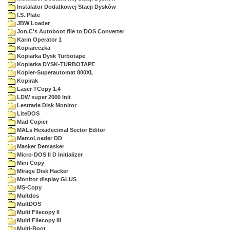
Instalator Dodatkowej Stacji Dysków
I.S. Plate
JBW Loader
Jon.C's Autoboot file to DOS Converter
Karin Operator 1
Kopiareczka
Kopiarka Dysk Turbotape
Kopiarka DYSK-TURBOTAPE
Kopier-Superautomat 800XL
Kopirak
Laser TCopy 1.4
LDW super 2000 Init
Lestrade Disk Monitor
LiteDOS
Mad Copier
MALs Hexadecimal Sector Editor
MarcoLoader DD
Masker Demasker
Micro-DOS II D Initializer
Mini Copy
Mirage Disk Hacker
Monitor display GLUS
MS-Copy
Multdos
MultDOS
Multi Filecopy II
Multi Filecopy III
Multi-Boot