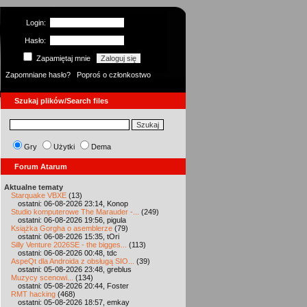
Login:
Hasło:
Zapamiętaj mnie
Zapomniane hasło?
Poproś o członkostwo
Szukaj plików/Search files
Gry
Użytki
Dema
Forum Atarum
Aktualne tematy
Starquake VBXE
(13)
ostatni: 06-08-2026 23:14, Konop
Studio komputerowe The Marauder -...
(249)
ostatni: 06-08-2026 19:56, pigula
Książka Gorgha o asemblerze
(79)
ostatni: 06-08-2026 15:35, tOri
Silly Venture 2026SE - the bigges...
(113)
ostatni: 06-08-2026 00:48, tdc
AspeQt dla Androida z obsługą SIO...
(39)
ostatni: 05-08-2026 23:48, greblus
Muzycy scenowi...
(134)
ostatni: 05-08-2026 20:44, Foster
RMT hacking
(468)
ostatni: 05-08-2026 18:57, emkay