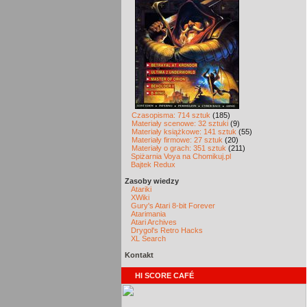
Czasopisma: 714 sztuk
(185)
Materiały scenowe: 32 sztuki
(9)
Materiały książkowe: 141 sztuk
(55)
Materiały firmowe: 27 sztuk
(20)
Materiały o grach: 351 sztuk
(211)
Spiżarnia Voya na Chomikuj.pl
Bajtek Redux
Zasoby wiedzy
Atariki
XWiki
Gury's Atari 8-bit Forever
Atarimania
Atari Archives
Drygol's Retro Hacks
XL Search
Kontakt
HI SCORE CAFÉ