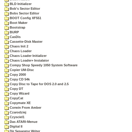
BLD Initializer
Bob's Sector Editor
Bobs Sector Editor
BOOT Config XF551
Boot Maker
Bootstrap
BURP
CasDis
Cassette-Disk Master
Chaos Init 2
Chaos Loader
Chaos Loader Initializer
Chaos Loader+ Instalator
Compy Shop Speedy 1050 System Software
Copier UM-Disc
Copy 2000
Copy CD 54k
Copy Disc to Tape for DOS 2.0 and 2.5
Copy DT
Copy Wizard
CopyCat
Copymate XE
Corwin From Amber
Czarodziej
Czysciel1
Das ATARI-Menue
Digital II
Dir Separator Writer