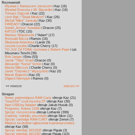
Rozmawiali
Wywiad z Mariuszem Jaroszem
i Kaz (16)
Wywiad Dracona z Mr. Bacardim
i Kaz (16)
Tomasz Dajczak
i Kaz (22)
Lech Bąk i "Świat Młodych"
i Kaz (26)
Michał "Mike" Jaskuła
i Kaz (30)
F#READY
i Dracon (22)
Daniel „Arctus” Kowalski
i Dracon (25)
KATOD
i TDC (15)
Mariusz Wojcieszek
i "Adam" (17)
Romuald Bacza
i Ramos (16)
Śledzenie Amentesa
i Larek (9)
Leszek Łuciów
i Charlie Cherry (17)
TO JUŻ ZA TOBĄ: rozmowa z Bobem Pape
i cpt.
Misumaru Tenchi (39)
Rob Jaeger
i Emu (53)
Jacek "Tabu" Grad
i Dracon (0)
Alexander "Koma" Schön
i Kaz (0)
Maciej Ślifirczyk
i Charlie Cherry (0)
Jarek "Odyniec1" Wyszyński
i Kaz (0)
Marek Bojarski
i Kaz (0)
Olgierd Niemyjski
i Ramos (0)
«« nowsze
starsze »»
Stragan
Nowe, pojemniejsze RAM-Carty
oferuje Kaz (21)
"mouSTer" czyli myszka ST
oferuje Kaz (30)
Atari USBJoy Adapter
oferuje Jakub Husak (0)
Programy: Kolony 2106
oferuje Kaz (7)
Sprzęt: rozszerzenia
oferuje Lotharek (399)
Gadżety: naklejki, pocztówki
oferuje Sikor (11)
Sprzęt: cartridge RAM-CART
oferuje Zenon (7)
Miejsce na drobne ogłoszenia kupna/sprzedaży
oferuje Kaz (58)
Sprzęt: interfejs SIO2IDE
oferuje Piguła (3)
Sprzęt: interfejs SIO2SD
oferuje Piguła (115)