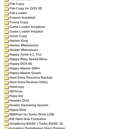
File-Copy
File-Copy for DOS XE
File-Loader
Freezer Installed!
Funny Copy
Game Loader Inicjalizer
Game Loader Inicjator
Great-Copy
Hacker King
Hacker Wlamywacz
Hacker Włamywacz
Happy Turtle 0.1, The
Happy Warp Speed Menu
Happy-DOS IID
Happy-Master 1050+
Happy-Master Quad+
Hard Drive Directory Backup
Hard Drive Restore Utility
Hardcopy
HDTools
Hope Init
Howfen DOS
Huebis Operating System
Hypra-Disk
IBMAtari for Turbo Drive LDW
IDE Hard Disk Formatter
Inicjalizery BASIC i Turbo BASIC XL
Instalator Dodatkowej Stacji Dyskow