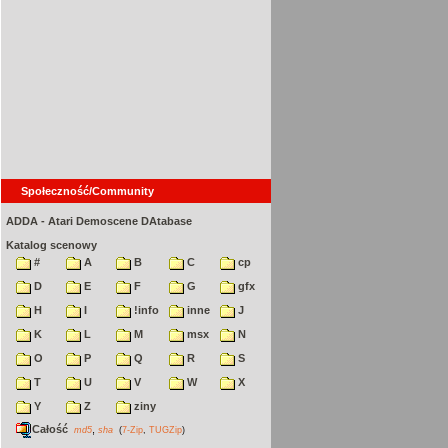
Społeczność/Community
ADDA - Atari Demoscene DAtabase
Katalog scenowy
#
A
B
C
cp
D
E
F
G
gfx
H
I
!info
inne
J
K
L
M
msx
N
O
P
Q
R
S
T
U
V
W
X
Y
Z
ziny
Całość
,
md5
sha
(
7-Zip
,
TUGZip
)