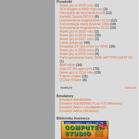
Poradniki
Nowe gry w 2026 roku
(1)
SFX-Engine w MAD Pascalu
(3)
Narzędzie do tworzenia scrolli
(12)
Kartridż Sparta DOS X
(6)
Usprawnienia magnetofonu XC12
(12)
Konserwacja stacji dysków 1050
(19)
Konserwacja magnetofonu XC12
(15)
Nowe gry w 2020 roku
(2)
Nowe gry w 2019 roku
(35)
Nowe gry w 2017 roku
(3)
Larek pokazuje
(40)
Emulacja ZX Spectrum na VBXE
(26)
Nowe gry w 2016 roku
(7)
Nowe gry w 2015 roku
(4)
Partycjonowanie karty SIDE (APT/FAT16/FAT32)
(1)
BMPVIEW
(34)
Atari ST dla opornych
(75)
Nowe gry w 2014 roku
(19)
Tritone engine
(11)
QChan Engine
(6)
nowsze
starsze
Emulatory
Emulator Atari800Win
Emulator Atari800Win PLus 4.0 (Windows)
Emulator Atari++ (multiplatform)
Emulator Altirra (Windows)
Biblioteka Atarowca