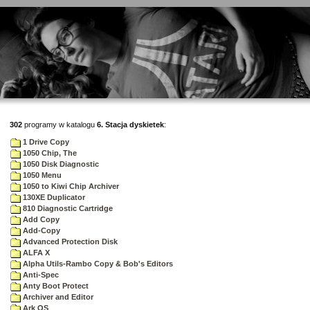
302
programy w katalogu
6. Stacja dyskietek
:
1 Drive Copy
1050 Chip, The
1050 Disk Diagnostic
1050 Menu
1050 to Kiwi Chip Archiver
130XE Duplicator
810 Diagnostic Cartridge
Add Copy
Add-Copy
Advanced Protection Disk
ALFA X
Alpha Utils-Rambo Copy & Bob's Editors
Anti-Spec
Anty Boot Protect
Archiver and Editor
Ark OS