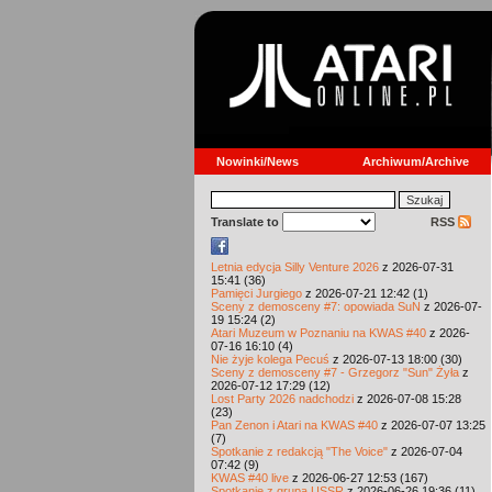
Nowinki/News
Archiwum/Archive
Translate to
RSS
Letnia edycja Silly Venture 2026
z 2026-07-31
15:41 (36)
Pamięci Jurgiego
z 2026-07-21 12:42 (1)
Sceny z demosceny #7: opowiada SuN
z 2026-07-
19 15:24 (2)
Atari Muzeum w Poznaniu na KWAS #40
z 2026-
07-16 16:10 (4)
Nie żyje kolega Pecuś
z 2026-07-13 18:00 (30)
Sceny z demosceny #7 - Grzegorz "Sun" Żyła
z
2026-07-12 17:29 (12)
Lost Party 2026 nadchodzi
z 2026-07-08 15:28
(23)
Pan Zenon i Atari na KWAS #40
z 2026-07-07 13:25
(7)
Spotkanie z redakcją "The Voice"
z 2026-07-04
07:42 (9)
KWAS #40 live
z 2026-06-27 12:53 (167)
Spotkanie z grupą USSR
z 2026-06-26 19:36 (11)