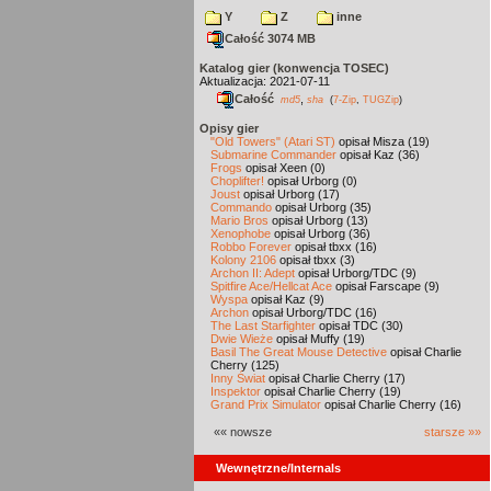
Y
Z
inne
Całość 3074 MB
Katalog gier (konwencja TOSEC)
Aktualizacja: 2021-07-11
Całość
,
md5
sha
(
7-Zip
,
TUGZip
)
Opisy gier
"Old Towers" (Atari ST)
opisał Misza (19)
Submarine Commander
opisał Kaz (36)
Frogs
opisał Xeen (0)
Choplifter!
opisał Urborg (0)
Joust
opisał Urborg (17)
Commando
opisał Urborg (35)
Mario Bros
opisał Urborg (13)
Xenophobe
opisał Urborg (36)
Robbo Forever
opisał tbxx (16)
Kolony 2106
opisał tbxx (3)
Archon II: Adept
opisał Urborg/TDC (9)
Spitfire Ace/Hellcat Ace
opisał Farscape (9)
Wyspa
opisał Kaz (9)
Archon
opisał Urborg/TDC (16)
The Last Starfighter
opisał TDC (30)
Dwie Wieże
opisał Muffy (19)
Basil The Great Mouse Detective
opisał Charlie
Cherry (125)
Inny Świat
opisał Charlie Cherry (17)
Inspektor
opisał Charlie Cherry (19)
Grand Prix Simulator
opisał Charlie Cherry (16)
«« nowsze
starsze »»
Wewnętrzne/Internals